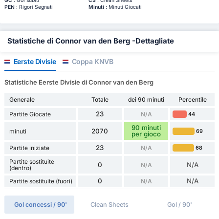
GC
: Gol subiti
CS
: Clean Sheets
PEN
: Rigori Segnati
Minuti
: Minuti Giocati
Statistiche di Connor van den Berg -Dettagliate
Eerste Divisie
Coppa KNVB
Statistiche Eerste Divisie di Connor van den Berg
Generale
Totale
dei 90 minuti
Percentile
23
Partite Giocate
N/A
44
90 minuti
2070
minuti
69
per gioco
23
Partite iniziate
N/A
68
Partite sostituite
0
N/A
N/A
(dentro)
0
N/A
Partite sostituite (fuori)
N/A
Gol concessi / 90'
Clean Sheets
Gol / 90'