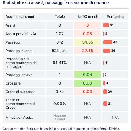
Statistiche su assist, passaggi e creazione di chance
Assist e passaggi
Totale
dei 90 minuti
Percentile
0
0
Assist
31
1.07
0.05
Assist previsti (xA)
5
812
34.85
Passaggi
48
523
22.45
Passaggi riusciti
36
/ 812
Percentuale di
64.41%
N/A
completamento del
6
passaggio
1
0.04
Passaggi chiave
3
0
0.00
Crossare
9
0
0.00
Cross di successo
20
/ 0
Tasso di
0.00%
N/A
completamento di
21
Cross
Nessun
N/A
N/A
Minuti per Assist
Assist
Connor van den Berg non ha assistito nessun gol in questa stagione Eerste Divisie.