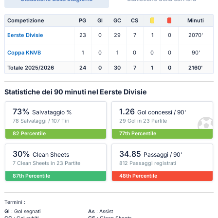
Competizione
PG
Gl
GC
CS
Minuti
Eerste Divisie
23
0
29
7
1
0
2070'
Coppa KNVB
1
0
1
0
0
0
90'
Totale 2025/2026
24
0
30
7
1
0
2160'
Statistiche dei 90 minuti nel Eerste Divisie
73%
1.26
Salvataggio %
Gol concessi / 90'
78 Salvataggi / 107 Tiri
29 Gol in 23 Partite
82 Percentile
77th Percentile
30%
34.85
Clean Sheets
Passaggi / 90'
7 Clean Sheets in 23 Partite
812 Passaggi registrati
87th Percentile
48th Percentile
Termini :
Gl
: Gol segnati
As
: Assist