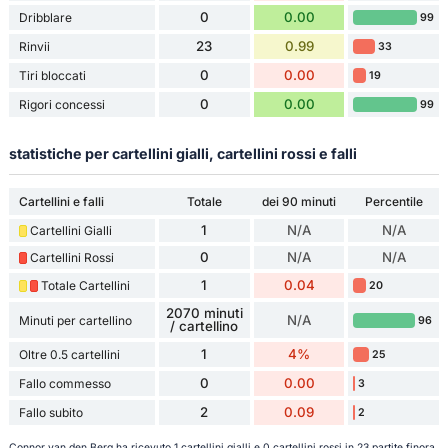
0
0.00
Dribblare
99
23
0.99
Rinvii
33
0
0.00
Tiri bloccati
19
0
0.00
Rigori concessi
99
statistiche per cartellini gialli, cartellini rossi e falli
Cartellini e falli
Totale
dei 90 minuti
Percentile
1
N/A
N/A
Cartellini Gialli
0
N/A
N/A
Cartellini Rossi
1
0.04
Totale Cartellini
20
2070 minuti
N/A
Minuti per cartellino
96
/ cartellino
1
4%
Oltre 0.5 cartellini
25
0
0.00
Fallo commesso
3
2
0.09
Fallo subito
2
Connor van den Berg ha ricevuto 1 cartellini gialli e 0 cartellini rossi in 23 partite finora