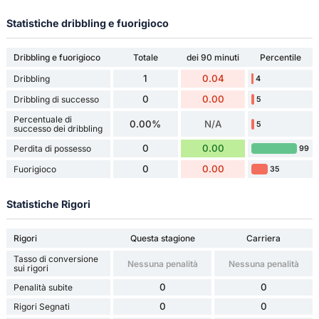
Statistiche dribbling e fuorigioco
Dribbling e fuorigioco
Totale
dei 90 minuti
Percentile
1
0.04
Dribbling
4
0
0.00
Dribbling di successo
5
Percentuale di
0.00%
N/A
5
successo dei dribbling
0
0.00
Perdita di possesso
99
0
0.00
Fuorigioco
35
Statistiche Rigori
Rigori
Questa stagione
Carriera
Tasso di conversione
Nessuna penalità
Nessuna penalità
sui rigori
0
0
Penalità subite
0
0
Rigori Segnati