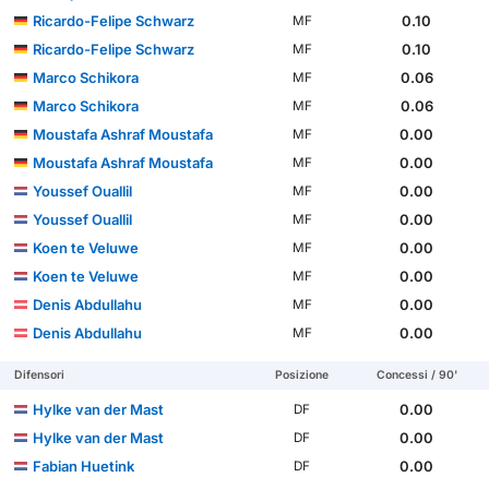
Ricardo-Felipe Schwarz
0.10
MF
Ricardo-Felipe Schwarz
0.10
MF
Marco Schikora
0.06
MF
Marco Schikora
0.06
MF
Moustafa Ashraf Moustafa
0.00
MF
Moustafa Ashraf Moustafa
0.00
MF
Youssef Ouallil
0.00
MF
Youssef Ouallil
0.00
MF
Koen te Veluwe
0.00
MF
Koen te Veluwe
0.00
MF
Denis Abdullahu
0.00
MF
Denis Abdullahu
0.00
MF
Difensori
Posizione
Concessi / 90'
Hylke van der Mast
0.00
DF
Hylke van der Mast
0.00
DF
Fabian Huetink
0.00
DF