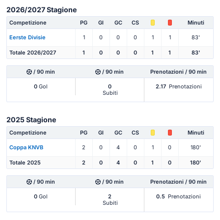
2026/2027 Stagione
Competizione
PG
Gl
GC
CS
Minuti
Eerste Divisie
1
0
0
0
1
1
83'
Totale 2026/2027
1
0
0
0
1
1
83'
/ 90 min
/ 90 min
Prenotazioni / 90 min
0
Gol
0
2.17
Prenotazioni
Subiti
2025 Stagione
Competizione
PG
Gl
GC
CS
Minuti
Coppa KNVB
2
0
4
0
1
0
180'
Totale 2025
2
0
4
0
1
0
180'
/ 90 min
/ 90 min
Prenotazioni / 90 min
0
Gol
2
0.5
Prenotazioni
Subiti