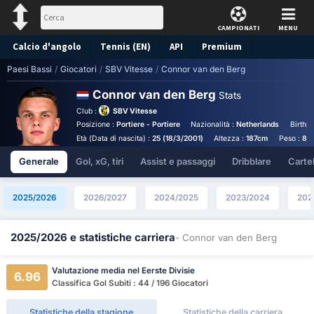
CAMPIONATI
MENU
Calcio d'angolo
Tennis (EN)
API
Premium
Paesi Bassi
/
Giocatori
/
SBV Vitesse
/
Connor van den Berg
Pronostico
Connor van den Berg
Stats
Club :
SBV Vitesse
Posizione :
Portiere - Portiere
Nazionalità :
Netherlands
Birthp
Età (Data di nascita) :
25 (18/3/2001)
Altezza :
187cm
Peso :
81
Generale
Gol, xG, tiri
Assist e passaggi
Dribblare
Cartell
2025/2026
2026/2027
2024/2025
2023/2024
202
2025/2026 e statistiche carriera
- Connor van den Berg
Valutazione media nel Eerste Divisie
6.96
Classifica Gol Subiti : 44 / 196 Giocatori
Statistiche della stagione
Statistiche della carriera