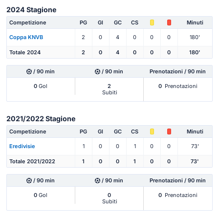
2024 Stagione
Competizione
PG
Gl
GC
CS
Minuti
Coppa KNVB
2
0
4
0
0
0
180'
Totale 2024
2
0
4
0
0
0
180'
/ 90 min
/ 90 min
Prenotazioni / 90 min
0
Gol
2
0
Prenotazioni
Subiti
2021/2022 Stagione
Competizione
PG
Gl
GC
CS
Minuti
Eredivisie
1
0
0
1
0
0
73'
Totale 2021/2022
1
0
0
1
0
0
73'
/ 90 min
/ 90 min
Prenotazioni / 90 min
0
Gol
0
0
Prenotazioni
Subiti