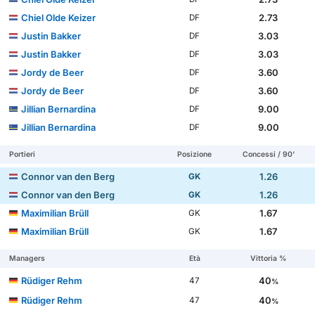
Chiel Olde Keizer
2.73
DF
Justin Bakker
3.03
DF
Justin Bakker
3.03
DF
Jordy de Beer
3.60
DF
Jordy de Beer
3.60
DF
Jillian Bernardina
9.00
DF
Jillian Bernardina
9.00
DF
Portieri
Posizione
Concessi / 90'
Connor van den Berg
1.26
GK
Connor van den Berg
1.26
GK
Maximilian Brüll
1.67
GK
Maximilian Brüll
1.67
GK
Managers
Età
Vittoria %
Rüdiger Rehm
40
47
%
Rüdiger Rehm
40
47
%