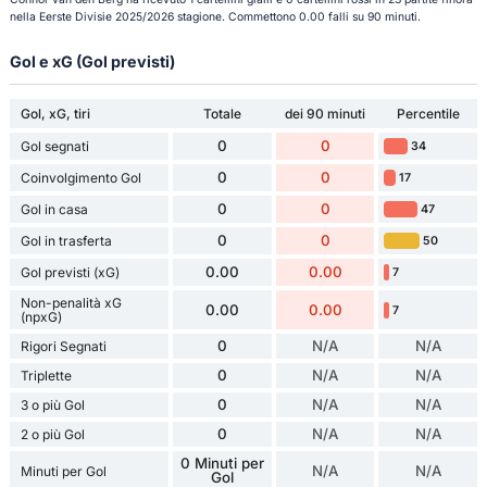
nella Eerste Divisie 2025/2026 stagione. Commettono 0.00 falli su 90 minuti.
Gol e xG (Gol previsti)
Gol, xG, tiri
Totale
dei 90 minuti
Percentile
0
0
Gol segnati
34
0
0
Coinvolgimento Gol
17
0
0
Gol in casa
47
0
0
Gol in trasferta
50
0.00
0.00
Gol previsti (xG)
7
Non-penalità xG
0.00
0.00
7
(npxG)
0
N/A
N/A
Rigori Segnati
0
N/A
N/A
Triplette
0
N/A
N/A
3 o più Gol
0
N/A
N/A
2 o più Gol
0 Minuti per
N/A
N/A
Minuti per Gol
Gol