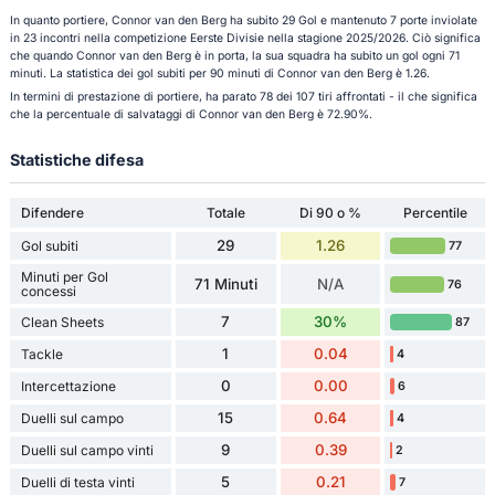
In quanto portiere, Connor van den Berg ha subito 29 Gol e mantenuto 7 porte inviolate
in 23 incontri nella competizione Eerste Divisie nella stagione 2025/2026. Ciò significa
che quando Connor van den Berg è in porta, la sua squadra ha subito un gol ogni 71
minuti. La statistica dei gol subiti per 90 minuti di Connor van den Berg è 1.26.
In termini di prestazione di portiere, ha parato 78 dei 107 tiri affrontati - il che significa
che la percentuale di salvataggi di Connor van den Berg è 72.90%.
Statistiche difesa
Difendere
Totale
Di 90 o %
Percentile
29
1.26
Gol subiti
77
Minuti per Gol
71 Minuti
N/A
76
concessi
7
30%
Clean Sheets
87
1
0.04
Tackle
4
0
0.00
Intercettazione
6
15
0.64
Duelli sul campo
4
9
0.39
Duelli sul campo vinti
2
5
0.21
Duelli di testa vinti
7