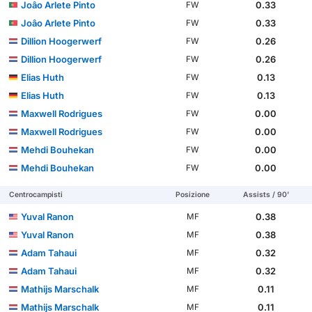
Joâo Arlete Pinto
0.33
FW
Joâo Arlete Pinto
0.33
FW
Dillion Hoogerwerf
0.26
FW
Dillion Hoogerwerf
0.26
FW
Elias Huth
0.13
FW
Elias Huth
0.13
FW
Maxwell Rodrigues
0.00
FW
Maxwell Rodrigues
0.00
FW
Mehdi Bouhekan
0.00
FW
Mehdi Bouhekan
0.00
FW
Centrocampisti
Posizione
Assists / 90'
Yuval Ranon
0.38
MF
Yuval Ranon
0.38
MF
Adam Tahaui
0.32
MF
Adam Tahaui
0.32
MF
Mathijs Marschalk
0.11
MF
Mathijs Marschalk
0.11
MF