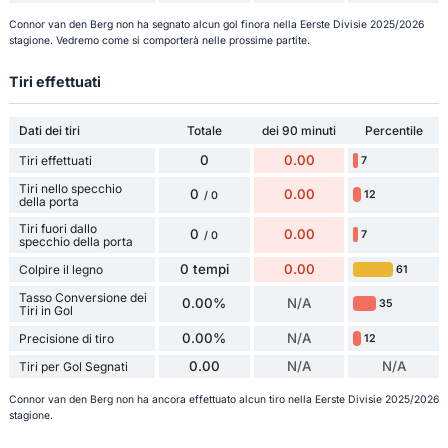
Connor van den Berg non ha segnato alcun gol finora nella Eerste Divisie 2025/2026
stagione. Vedremo come si comporterà nelle prossime partite.
Tiri effettuati
Dati dei tiri
Totale
dei 90 minuti
Percentile
0
0.00
Tiri effettuati
7
Tiri nello specchio
0
0.00
12
/ 0
della porta
Tiri fuori dallo
0
0.00
7
/ 0
specchio della porta
0 tempi
0.00
Colpire il legno
61
Tasso Conversione dei
0.00%
N/A
35
Tiri in Gol
0.00%
N/A
Precisione di tiro
12
0.00
N/A
N/A
Tiri per Gol Segnati
Connor van den Berg non ha ancora effettuato alcun tiro nella Eerste Divisie 2025/2026
stagione.