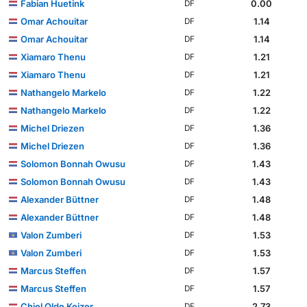
Fabian Huetink
0.00
DF
Omar Achouitar
1.14
DF
Omar Achouitar
1.14
DF
Xiamaro Thenu
1.21
DF
Xiamaro Thenu
1.21
DF
Nathangelo Markelo
1.22
DF
Nathangelo Markelo
1.22
DF
Michel Driezen
1.36
DF
Michel Driezen
1.36
DF
Solomon Bonnah Owusu
1.43
DF
Solomon Bonnah Owusu
1.43
DF
Alexander Büttner
1.48
DF
Alexander Büttner
1.48
DF
Valon Zumberi
1.53
DF
Valon Zumberi
1.53
DF
Marcus Steffen
1.57
DF
Marcus Steffen
1.57
DF
Chiel Olde Keizer
2.73
DF