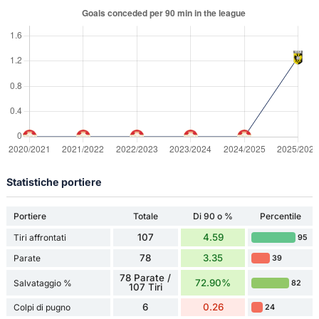
Statistiche portiere
Portiere
Totale
Di 90 o %
Percentile
107
4.59
Tiri affrontati
95
78
3.35
Parate
39
78 Parate /
72.90%
Salvataggio %
82
107 Tiri
6
0.26
Colpi di pugno
24