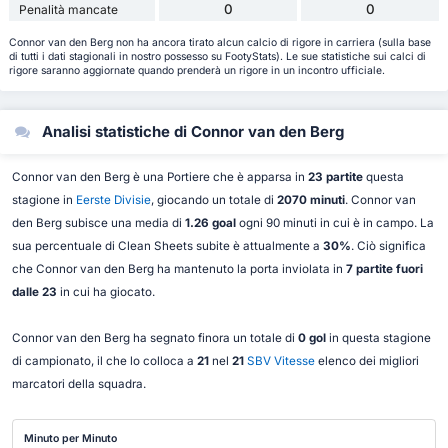
0
0
Penalità mancate
Connor van den Berg non ha ancora tirato alcun calcio di rigore in carriera (sulla base
di tutti i dati stagionali in nostro possesso su FootyStats). Le sue statistiche sui calci di
rigore saranno aggiornate quando prenderà un rigore in un incontro ufficiale.
Analisi statistiche di Connor van den Berg
Connor van den Berg è una Portiere che è apparsa in
23 partite
questa
stagione in
Eerste Divisie
, giocando un totale di
2070 minuti
. Connor van
den Berg subisce una media di
1.26 goal
ogni 90 minuti in cui è in campo. La
sua percentuale di Clean Sheets subite è attualmente a
30%
. Ciò significa
che Connor van den Berg ha mantenuto la porta inviolata in
7 partite fuori
dalle 23
in cui ha giocato.
Connor van den Berg ha segnato finora un totale di
0 gol
in questa stagione
di campionato, il che lo colloca a
21
nel
21
SBV Vitesse
elenco dei migliori
marcatori della squadra.
Minuto per Minuto