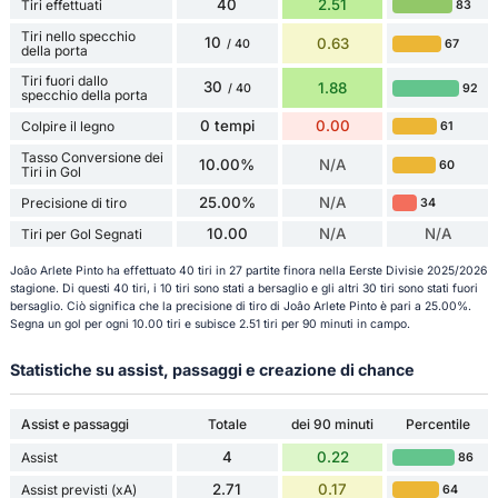
40
2.51
Tiri effettuati
83
Tiri nello specchio
10
0.63
67
/ 40
della porta
Tiri fuori dallo
30
1.88
92
/ 40
specchio della porta
0 tempi
0.00
Colpire il legno
61
Tasso Conversione dei
10.00%
N/A
60
Tiri in Gol
25.00%
N/A
Precisione di tiro
34
10.00
N/A
N/A
Tiri per Gol Segnati
Joâo Arlete Pinto ha effettuato 40 tiri in 27 partite finora nella Eerste Divisie 2025/2026
stagione. Di questi 40 tiri, i 10 tiri sono stati a bersaglio e gli altri 30 tiri sono stati fuori
bersaglio. Ciò significa che la precisione di tiro di Joâo Arlete Pinto è pari a 25.00%.
Segna un gol per ogni 10.00 tiri e subisce 2.51 tiri per 90 minuti in campo.
Statistiche su assist, passaggi e creazione di chance
Assist e passaggi
Totale
dei 90 minuti
Percentile
4
0.22
Assist
86
2.71
0.17
Assist previsti (xA)
64