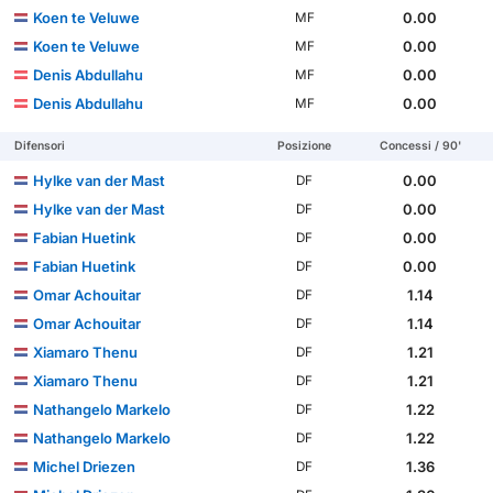
Koen te Veluwe
0.00
MF
Koen te Veluwe
0.00
MF
Denis Abdullahu
0.00
MF
Denis Abdullahu
0.00
MF
Difensori
Posizione
Concessi / 90'
Hylke van der Mast
0.00
DF
Hylke van der Mast
0.00
DF
Fabian Huetink
0.00
DF
Fabian Huetink
0.00
DF
Omar Achouitar
1.14
DF
Omar Achouitar
1.14
DF
Xiamaro Thenu
1.21
DF
Xiamaro Thenu
1.21
DF
Nathangelo Markelo
1.22
DF
Nathangelo Markelo
1.22
DF
Michel Driezen
1.36
DF