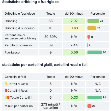
Statistiche dribbling e fuorigioco
Dribbling e fuorigioco
Totale
dei 90 minuti
Percentile
33
2.07
Dribbling
73
10
0.63
Dribbling di successo
52
Percentuale di
30.30%
N/A
15
successo dei dribbling
39
2.44
Perdita di possesso
2
9
0.56
Fuorigioco
90
statistiche per cartellini gialli, cartellini rossi e falli
Cartellini e falli
Totale
dei 90 minuti
Percentile
6
N/A
N/A
Cartellini Gialli
0
N/A
N/A
Cartellini Rossi
6
0.33
Totale Cartellini
91
273 minuti /
N/A
Minuti per cartellino
25
cartellino