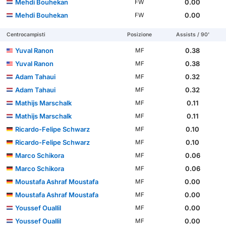
Mehdi Bouhekan
0.00
FW
Mehdi Bouhekan
0.00
FW
Centrocampisti
Posizione
Assists / 90'
Yuval Ranon
0.38
MF
Yuval Ranon
0.38
MF
Adam Tahaui
0.32
MF
Adam Tahaui
0.32
MF
Mathijs Marschalk
0.11
MF
Mathijs Marschalk
0.11
MF
Ricardo-Felipe Schwarz
0.10
MF
Ricardo-Felipe Schwarz
0.10
MF
Marco Schikora
0.06
MF
Marco Schikora
0.06
MF
Moustafa Ashraf Moustafa
0.00
MF
Moustafa Ashraf Moustafa
0.00
MF
Youssef Ouallil
0.00
MF
Youssef Ouallil
0.00
MF