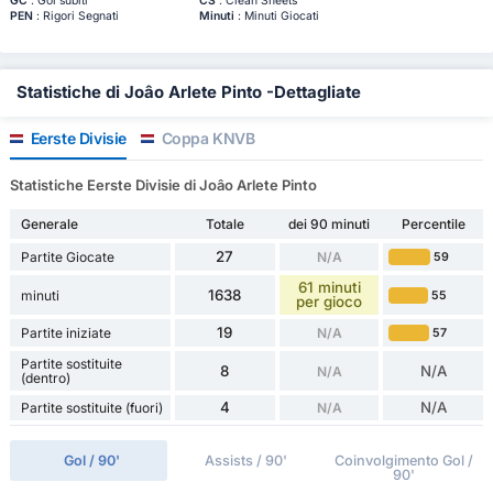
GC
: Gol subiti
CS
: Clean Sheets
PEN
: Rigori Segnati
Minuti
: Minuti Giocati
Statistiche di Joâo Arlete Pinto -Dettagliate
Eerste Divisie
Coppa KNVB
Statistiche Eerste Divisie di Joâo Arlete Pinto
Generale
Totale
dei 90 minuti
Percentile
27
Partite Giocate
N/A
59
61 minuti
1638
minuti
55
per gioco
19
Partite iniziate
N/A
57
Partite sostituite
8
N/A
N/A
(dentro)
4
N/A
Partite sostituite (fuori)
N/A
Gol / 90'
Assists / 90'
Coinvolgimento Gol /
90'