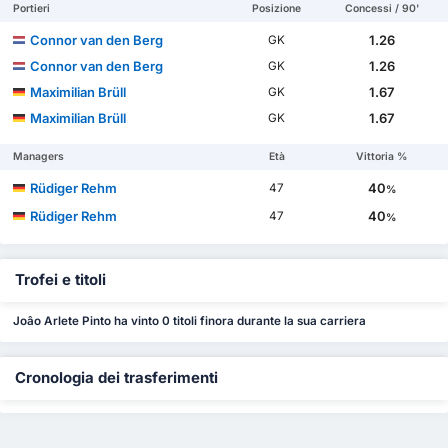
Portieri
Posizione
Concessi / 90'
Connor van den Berg
1.26
GK
Connor van den Berg
1.26
GK
Maximilian Brüll
1.67
GK
Maximilian Brüll
1.67
GK
Managers
Età
Vittoria %
Rüdiger Rehm
40
47
%
Rüdiger Rehm
40
47
%
Trofei e titoli
Joâo Arlete Pinto ha vinto 0 titoli finora durante la sua carriera
Cronologia dei trasferimenti