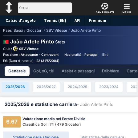
CAMPIONATI
MENU
Calcio d'angolo
Tennis (EN)
API
Premium
Paesi Bassi
/
Giocatori
/
SBV Vitesse
/
Joâo Arlete Pinto
Pronostico
Joâo Arlete Pinto
Stats
Club :
SBV Vitesse
Posizione :
Attaccante - Centravanti
Nazionalità :
Portugal
Birthplace :
Portugal - 
Età (Data di nascita) :
22 (31/5/2004)
Generale
Gol, xG, tiri
Assist e passaggi
Dribblare
Cartell
2025/2026
2026/2027
2024/2025
2023/2024
202
2025/2026 e statistiche carriera
- Joâo Arlete Pinto
Valutazione media nel Eerste Divisie
6.67
Classifica Gol : 74 / 479 Giocatori
Statistiche della stagione
Statistiche della carriera