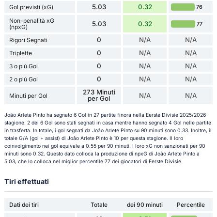
5.03
0.32
Gol previsti (xG)
76
Non-penalità xG
5.03
0.32
77
(npxG)
0
N/A
N/A
Rigori Segnati
0
N/A
N/A
Triplette
0
N/A
N/A
3 o più Gol
0
N/A
N/A
2 o più Gol
273 Minuti
N/A
N/A
Minuti per Gol
per Gol
Joâo Arlete Pinto ha segnato 6 Gol in 27 partite finora nella Eerste Divisie 2025/2026
stagione. 2 dei 6 Gol sono stati segnati in casa mentre hanno segnato 4 Gol nelle partite
in trasferta. In totale, i gol segnati da Joâo Arlete Pinto su 90 minuti sono 0.33. Inoltre, il
totale G/A (gol + assist) di Joâo Arlete Pinto è 10 per questa stagione. Il loro
coinvolgimento nei gol equivale a 0.55 per 90 minuti. I loro xG non sanzionati per 90
minuti sono 0.32. Questo dato colloca la produzione di npxG di Joâo Arlete Pinto a
5.03, che lo colloca nel miglior percentile 77 dei giocatori di Eerste Divisie.
Tiri effettuati
Dati dei tiri
Totale
dei 90 minuti
Percentile