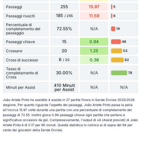
255
15.97
Passaggi
5
185
11.59
Passaggi riusciti
6
/ 255
Percentuale di
72.55%
N/A
completamento del
19
passaggio
15
0.94
Passaggi chiave
48
20
1.25
Crossare
53
6
0.38
Cross di successo
62
/ 20
Tasso di
30.00%
N/A
completamento di
78
Cross
410 Minuti
N/A
N/A
Minuti per Assist
per Assist
Joâo Arlete Pinto ha assistito 4 assists in 27 partite finora in Eerste Divisie 2025/2026
stagione. Per quanto riguarda l'aspetto dei passaggi, Joâo Arlete Pinto passa la palla
all'incirca 15.97 volte durante una partita con una percentuale di completamento dei
passaggi di 72.55. Inoltre gioca 0.94 passaggi chiave ogni partita che portano a
significative occasioni da gol. Complessivamente, l'output di xA (Assist previsti) di Joâo
Arlete Pinto è di 0.17 per 90 minuti. Questa statistica lo colloca al di sopra del 64 per
cento dei giocatori della Eerste Divisie.