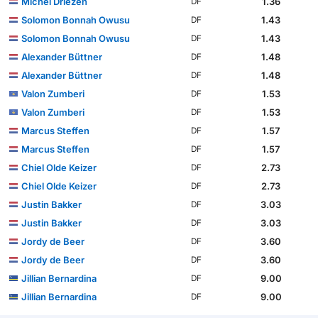
Michel Driezen
1.36
DF
Solomon Bonnah Owusu
1.43
DF
Solomon Bonnah Owusu
1.43
DF
Alexander Büttner
1.48
DF
Alexander Büttner
1.48
DF
Valon Zumberi
1.53
DF
Valon Zumberi
1.53
DF
Marcus Steffen
1.57
DF
Marcus Steffen
1.57
DF
Chiel Olde Keizer
2.73
DF
Chiel Olde Keizer
2.73
DF
Justin Bakker
3.03
DF
Justin Bakker
3.03
DF
Jordy de Beer
3.60
DF
Jordy de Beer
3.60
DF
Jillian Bernardina
9.00
DF
Jillian Bernardina
9.00
DF