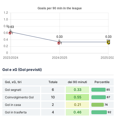
Gol e xG (Gol previsti)
Gol, xG, tiri
Totale
dei 90 minuti
Percentile
6
0.33
Gol segnati
85
10
0.55
Coinvolgimento Gol
87
2
0.21
Gol in casa
74
4
0.46
Gol in trasferta
92