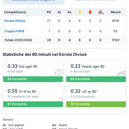
Competizione
PG
Gl
As
Minuti
PEN
Eerste Divisie
27
6
4
6
0
0
1638'
Coppa KNVB
1
0
0
0
0
0
85'
Totale 2025/2026
28
6
4
6
0
0
1723'
Statistiche dei 90 minuti nel Eerste Divisie
0.33
0.22
Gol ogni 90
Assist ogni 90
6 Gol totali
4 Assist totali
85 Percentile
86 Percentile
0.55
0.32
G+A su 90
xG su 90'
10 contributi Gol totali
5.03 Gol previsti
87 Percentile
76 Percentile
Termini :
Gl
: Gol segnati
As
: Assist