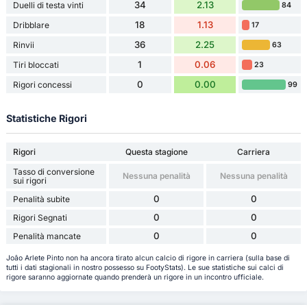
34
2.13
Duelli di testa vinti
84
18
1.13
Dribblare
17
36
2.25
Rinvii
63
1
0.06
Tiri bloccati
23
0
0.00
Rigori concessi
99
Statistiche Rigori
Rigori
Questa stagione
Carriera
Tasso di conversione
Nessuna penalità
Nessuna penalità
sui rigori
0
0
Penalità subite
0
0
Rigori Segnati
0
0
Penalità mancate
Joâo Arlete Pinto non ha ancora tirato alcun calcio di rigore in carriera (sulla base di
tutti i dati stagionali in nostro possesso su FootyStats). Le sue statistiche sui calci di
rigore saranno aggiornate quando prenderà un rigore in un incontro ufficiale.