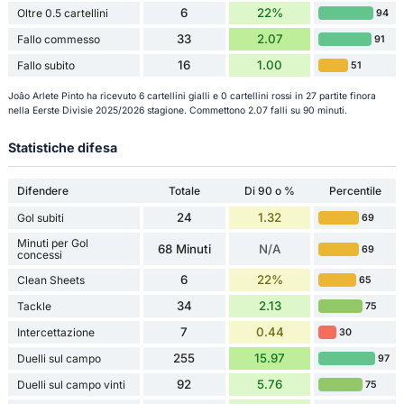
6
22%
Oltre 0.5 cartellini
94
33
2.07
Fallo commesso
91
16
1.00
Fallo subito
51
Joâo Arlete Pinto ha ricevuto 6 cartellini gialli e 0 cartellini rossi in 27 partite finora
nella Eerste Divisie 2025/2026 stagione. Commettono 2.07 falli su 90 minuti.
Statistiche difesa
Difendere
Totale
Di 90 o %
Percentile
24
1.32
Gol subiti
69
Minuti per Gol
68 Minuti
N/A
69
concessi
6
22%
Clean Sheets
65
34
2.13
Tackle
75
7
0.44
Intercettazione
30
255
15.97
Duelli sul campo
97
92
5.76
Duelli sul campo vinti
75