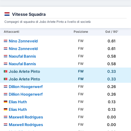
Vitesse Squadra
Compagni di squadra di Joâo Arlete Pinto a livello di società
Attaccanti
Posizione
Gol / 90'
Nino Zonneveld
0.61
FW
Nino Zonneveld
0.61
FW
Naoufal Bannis
0.58
FW
Naoufal Bannis
0.58
FW
Joâo Arlete Pinto
0.33
FW
Joâo Arlete Pinto
0.33
FW
Dillion Hoogerwerf
0.26
FW
Dillion Hoogerwerf
0.26
FW
Elias Huth
0.13
FW
Elias Huth
0.13
FW
Maxwell Rodrigues
0.00
FW
Maxwell Rodrigues
0.00
FW