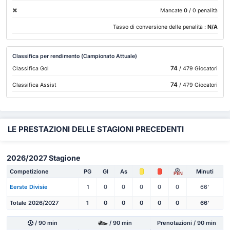
Mancate
0
/ 0 penalità
Tasso di conversione delle penalità :
N/A
Classifica per rendimento (Campionato Attuale)
74
Classifica Gol
/ 479 Giocatori
74
Classifica Assist
/ 479 Giocatori
LE PRESTAZIONI DELLE STAGIONI PRECEDENTI
2026/2027 Stagione
Competizione
PG
Gl
As
Minuti
PEN
Eerste Divisie
1
0
0
0
0
0
66'
Totale 2026/2027
1
0
0
0
0
0
66'
/ 90 min
/ 90 min
Prenotazioni / 90 min