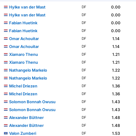
Hylke van der Mast
0.00
DF
Hylke van der Mast
0.00
DF
Fabian Huetink
0.00
DF
Fabian Huetink
0.00
DF
Omar Achouitar
1.14
DF
Omar Achouitar
1.14
DF
Xiamaro Thenu
1.21
DF
Xiamaro Thenu
1.21
DF
Nathangelo Markelo
1.22
DF
Nathangelo Markelo
1.22
DF
Michel Driezen
1.36
DF
Michel Driezen
1.36
DF
Solomon Bonnah Owusu
1.43
DF
Solomon Bonnah Owusu
1.43
DF
Alexander Büttner
1.48
DF
Alexander Büttner
1.48
DF
Valon Zumberi
1.53
DF