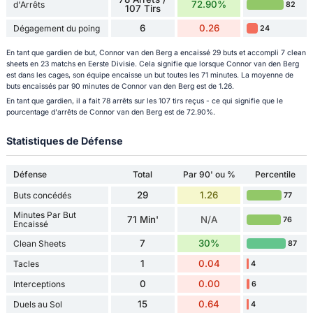
72.90%
d'Arrêts
82
107 Tirs
6
0.26
Dégagement du poing
24
En tant que gardien de but, Connor van den Berg a encaissé 29 buts et accompli 7 clean
sheets en 23 matchs en Eerste Divisie. Cela signifie que lorsque Connor van den Berg
est dans les cages, son équipe encaisse un but toutes les 71 minutes. La moyenne de
buts encaissés par 90 minutes de Connor van den Berg est de 1.26.
En tant que gardien, il a fait 78 arrêts sur les 107 tirs reçus - ce qui signifie que le
pourcentage d'arrêts de Connor van den Berg est de 72.90%.
Statistiques de Défense
Défense
Total
Par 90' ou %
Percentile
29
1.26
Buts concédés
77
Minutes Par But
71 Min'
N/A
76
Encaissé
7
30%
Clean Sheets
87
1
0.04
Tacles
4
0
0.00
Interceptions
6
15
0.64
Duels au Sol
4