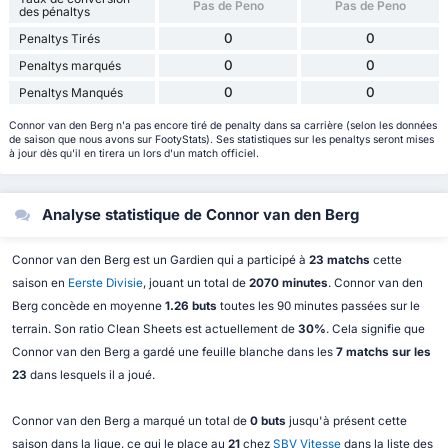
Pas de Peno
Pas de Peno
des pénaltys
0
0
Penaltys Tirés
0
0
Penaltys marqués
0
0
Penaltys Manqués
Connor van den Berg n'a pas encore tiré de penalty dans sa carrière (selon les données
de saison que nous avons sur FootyStats). Ses statistiques sur les penaltys seront mises
à jour dès qu'il en tirera un lors d'un match officiel.
Analyse statistique de Connor van den Berg
Connor van den Berg est un Gardien qui a participé à
23 matchs
cette
saison en
Eerste Divisie
, jouant un total de
2070 minutes
. Connor van den
Berg concède en moyenne
1.26 buts
toutes les 90 minutes passées sur le
terrain. Son ratio Clean Sheets est actuellement de
30%
. Cela signifie que
Connor van den Berg a gardé une feuille blanche dans les
7 matchs sur les
23
dans lesquels il a joué.
Connor van den Berg a marqué un total de
0 buts
jusqu'à présent cette
saison dans la ligue, ce qui le place au
21
chez
SBV Vitesse
dans la liste des