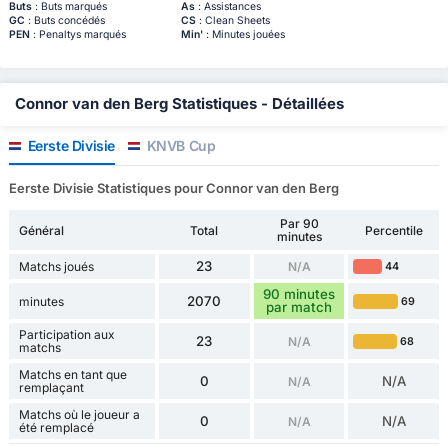
Buts
: Buts marqués
As
: Assistances
GC
: Buts concédés
CS
: Clean Sheets
PEN
: Penaltys marqués
Min'
: Minutes jouées
Connor van den Berg Statistiques - Détaillées
Eerste Divisie
KNVB Cup
Eerste Divisie Statistiques pour Connor van den Berg
Par 90
Général
Total
Percentile
minutes
23
Matchs joués
N/A
44
90 minutes
2070
minutes
69
par match
Participation aux
23
N/A
68
matchs
Matchs en tant que
0
N/A
N/A
remplaçant
Matchs où le joueur a
0
N/A
N/A
été remplacé