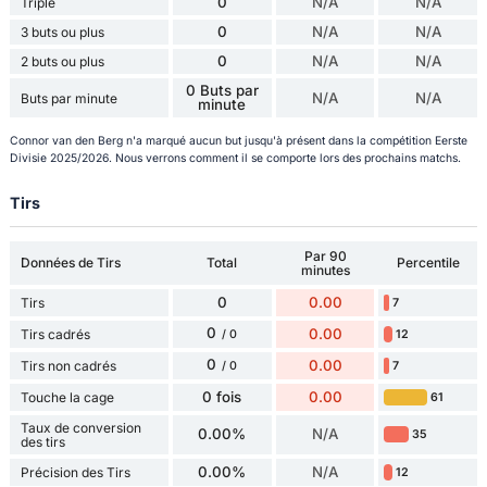
0
N/A
N/A
Triplé
0
N/A
N/A
3 buts ou plus
0
N/A
N/A
2 buts ou plus
0 Buts par
N/A
N/A
Buts par minute
minute
Connor van den Berg n'a marqué aucun but jusqu'à présent dans la compétition Eerste
Divisie 2025/2026. Nous verrons comment il se comporte lors des prochains matchs.
Tirs
Par 90
Données de Tirs
Total
Percentile
minutes
0
0.00
Tirs
7
0
0.00
Tirs cadrés
12
/ 0
0
0.00
Tirs non cadrés
7
/ 0
0 fois
0.00
Touche la cage
61
Taux de conversion
0.00%
N/A
35
des tirs
0.00%
N/A
Précision des Tirs
12