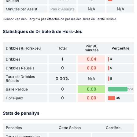
Réussis
N/A
N/A
Minutes par Assist
Pas d'Assists
Connor van den Berg n'a pas effectué de passes décisives en Eerste Divisie.
Statistiques de Dribble & de Hors-Jeu
Par 90
Dribbles & Hors-Jeu
Total
Percentile
minutes
1
0.04
Dribbles
4
0
0.00
Dribbles Réussis
5
Taux de Dribbles
0.00%
N/A
5
Réussis
0
0.00
Balle Perdue
99
0
0.00
Hors-jeux
35
Stats de penaltys
Penalties
Cette Saison
Carrière
Taux de conversion