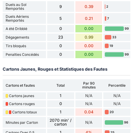
Duels au Sol
9
0.39
2
Remportés
Duels Aériens
5
0.21
7
Remportés
0
0.00
A été Dribblé
99
23
0.99
Dégagements
33
0
0.00
Tirs bloqués
19
0
0.00
Penalties Concédés
99
Cartons Jaunes, Rouges et Statistiques des Fautes
Par 90
Cartons et fautes
Total
Percentile
minutes
1
N/A
N/A
Cartons jaunes
0
N/A
N/A
Cartons rouges
1
0.04
Cartons totaux
20
2070 min' /
N/A
Minutes par Carton
96
carton
1
4%
Cartons Over 0,5
25