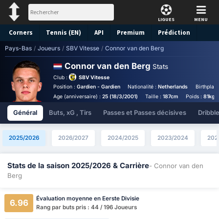
LIGUES
MENU
Corners
Tennis (EN)
API
Premium
Prédiction
Pays-Bas
/
Joueurs
/
SBV Vitesse
/
Connor van den Berg
Connor van den Berg
Stats
Club :
SBV Vitesse
Position :
Gardien - Gardien
Nationalité :
Netherlands
Birthplac
Age (anniversaire) :
25 (18/3/2001)
Taille :
187cm
Poids :
81kg
Général
Buts, xG , Tirs
Passes et Passes décisives
Dribbl
2025/2026
2026/2027
2024/2025
2023/2024
202
Stats de la saison 2025/2026 & Carrière
- Connor van den
Berg
Évaluation moyenne en Eerste Divisie
6.96
Rang par buts pris : 44 / 196 Joueurs