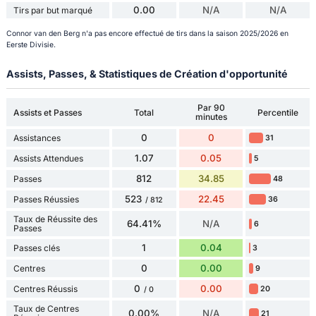
0.00
N/A
N/A
Tirs par but marqué
Connor van den Berg n'a pas encore effectué de tirs dans la saison 2025/2026 en
Eerste Divisie.
Assists, Passes, & Statistiques de Création d'opportunité
Par 90
Assists et Passes
Total
Percentile
minutes
0
0
Assistances
31
1.07
0.05
Assists Attendues
5
812
34.85
Passes
48
523
22.45
Passes Réussies
36
/ 812
Taux de Réussite des
64.41%
N/A
6
Passes
1
0.04
Passes clés
3
0
0.00
Centres
9
0
0.00
Centres Réussis
20
/ 0
Taux de Centres
0.00%
N/A
21