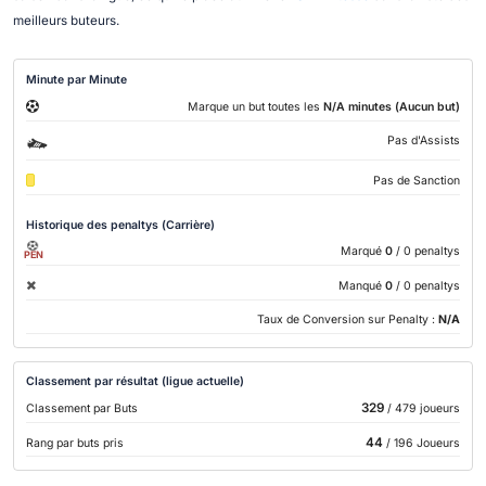
meilleurs buteurs.
Minute par Minute
Marque un but toutes les
N/A minutes (Aucun but)
Pas d'Assists
Pas de Sanction
Historique des penaltys (Carrière)
Marqué
0
/ 0 penaltys
PEN
Manqué
0
/ 0 penaltys
Taux de Conversion sur Penalty :
N/A
Classement par résultat (ligue actuelle)
329
Classement par Buts
/ 479 joueurs
44
Rang par buts pris
/ 196 Joueurs