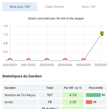
Buts pris / 90'
Clean Sheets
Buts / 90'
Statistiques du Gardien
Gardien
Total
Par 90' ou %
Percentile
107
4.59
Nombre de Tirs Reçus
95
78
3.35
Arrêts
39
78 Arrêts /