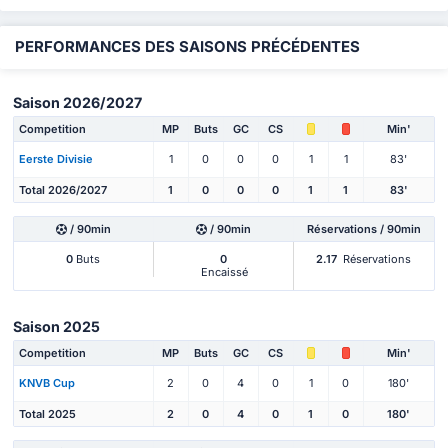
PERFORMANCES DES SAISONS PRÉCÉDENTES
Saison 2026/2027
Competition
MP
Buts
GC
CS
Min'
Eerste Divisie
1
0
0
0
1
1
83'
Total 2026/2027
1
0
0
0
1
1
83'
/ 90min
/ 90min
Réservations / 90min
0
Buts
0
2.17
Réservations
Encaissé
Saison 2025
Competition
MP
Buts
GC
CS
Min'
KNVB Cup
2
0
4
0
1
0
180'
Total 2025
2
0
4
0
1
0
180'