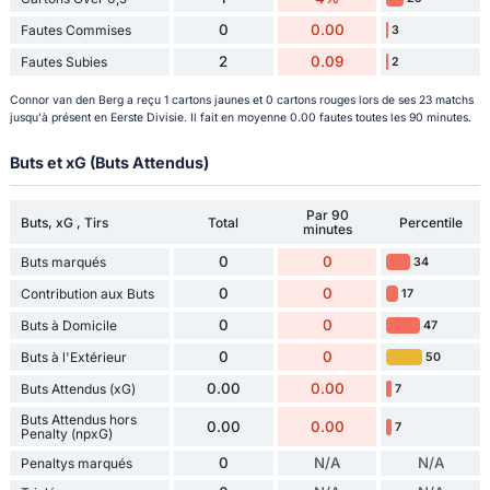
0
0.00
Fautes Commises
3
2
0.09
Fautes Subies
2
Connor van den Berg a reçu 1 cartons jaunes et 0 cartons rouges lors de ses 23 matchs
jusqu'à présent en Eerste Divisie. Il fait en moyenne 0.00 fautes toutes les 90 minutes.
Buts et xG (Buts Attendus)
Par 90
Buts, xG , Tirs
Total
Percentile
minutes
0
0
Buts marqués
34
0
0
Contribution aux Buts
17
0
0
Buts à Domicile
47
0
0
Buts à l'Extérieur
50
0.00
0.00
Buts Attendus (xG)
7
Buts Attendus hors
0.00
0.00
7
Penalty (npxG)
0
N/A
N/A
Penaltys marqués