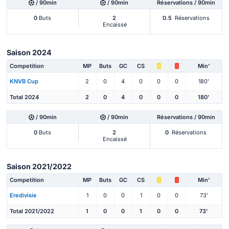
/ 90min
/ 90min
Réservations / 90min
0
Buts
2
0.5
Réservations
Encaissé
Saison 2024
Competition
MP
Buts
GC
CS
Min'
KNVB Cup
2
0
4
0
0
0
180'
Total 2024
2
0
4
0
0
0
180'
/ 90min
/ 90min
Réservations / 90min
0
Buts
2
0
Réservations
Encaissé
Saison 2021/2022
Competition
MP
Buts
GC
CS
Min'
Eredivisie
1
0
0
1
0
0
73'
Total 2021/2022
1
0
0
1
0
0
73'