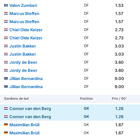
Valon Zumberi
1.53
DF
Marcus Steffen
1.57
DF
Marcus Steffen
1.57
DF
Chiel Olde Keizer
2.73
DF
Chiel Olde Keizer
2.73
DF
Justin Bakker
3.03
DF
Justin Bakker
3.03
DF
Jordy de Beer
3.60
DF
Jordy de Beer
3.60
DF
Jillian Bernardina
9.00
DF
Jillian Bernardina
9.00
DF
Gardiens de but
Position
Pris / 90'
Connor van den Berg
1.26
GK
Connor van den Berg
1.26
GK
Maximilian Brüll
1.67
GK
Maximilian Brüll
1.67
GK