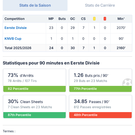
Stats de la Saison
Stats de Carrière
Competition
MP
Buts
GC
CS
Min'
Eerste Divisie
23
0
29
7
1
0
2070'
KNVB Cup
1
0
1
0
0
0
90'
Total 2025/2026
24
0
30
7
1
0
2160'
Statistiques pour 90 minutes en Eerste Divisie
73%
1.26
d'Arrêts
Buts pris / 90'
78 Arrêts / 107 Tirs
29 Buts en 23 Matchs
82 Percentile
77th Percentile
30%
34.85
Clean Sheets
Passes / 90'
7 Clean Sheets en 23 Matchs
812 Passes enregistrées
87th Percentile
48th Percentile
Termes :