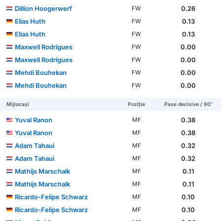
Dillion Hoogerwerf
0.26
FW
Elias Huth
0.13
FW
Elias Huth
0.13
FW
Maxwell Rodrigues
0.00
FW
Maxwell Rodrigues
0.00
FW
Mehdi Bouhekan
0.00
FW
Mehdi Bouhekan
0.00
FW
Mijlocași
Poziție
Pase decisive / 90'
Yuval Ranon
0.38
MF
Yuval Ranon
0.38
MF
Adam Tahaui
0.32
MF
Adam Tahaui
0.32
MF
Mathijs Marschalk
0.11
MF
Mathijs Marschalk
0.11
MF
Ricardo-Felipe Schwarz
0.10
MF
Ricardo-Felipe Schwarz
0.10
MF