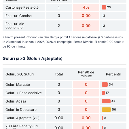
1
4%
Cartonașe Peste 0.5
25
0
0.00
Foul-uri Comise
3
Foul-uri ale
2
0.09
2
oponenților
Până în prezent, Connor van den Berg a primit 1 cartonașe galbene și 0 cartonașe roșii
în 23 meciuri în sezonul 2025/2026 al competiției Eerste Divisie. Ei comit 0.00 faulturi
pe 90 de minute.
Goluri și xG (Goluri Așteptate)
Per 90 de
Goluri, xG, Șuturi
Total
Percentil
minute
0
0
Goluri Marcate
34
0
0
Goluri + Pase decisive
17
0
0
Goluri Acasă
47
0
0
Goluri În Deplasare
50
0.00
0.00
Goluri Așteptate (xG)
8
xG Fără Penalty-uri
0.00
0.00
8