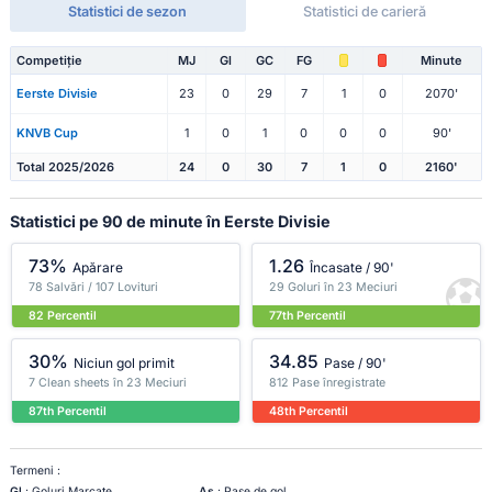
Statistici de sezon
Statistici de carieră
Competiție
MJ
Gl
GC
FG
Minute
Eerste Divisie
23
0
29
7
1
0
2070'
KNVB Cup
1
0
1
0
0
0
90'
Total 2025/2026
24
0
30
7
1
0
2160'
Statistici pe 90 de minute în Eerste Divisie
73%
1.26
Apărare
Încasate / 90'
78 Salvări / 107 Lovituri
29 Goluri în 23 Meciuri
82 Percentil
77th Percentil
30%
34.85
Niciun gol primit
Pase / 90'
7 Clean sheets în 23 Meciuri
812 Pase înregistrate
87th Percentil
48th Percentil
Termeni :
Gl
: Goluri Marcate
As
: Pase de gol