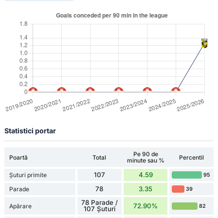
Statistici portar
Pe 90 de
Poartă
Total
Percentil
minute sau %
107
4.59
Șuturi primite
95
78
3.35
Parade
39
78 Parade /
72.90%
Apărare
82
107 Șuturi