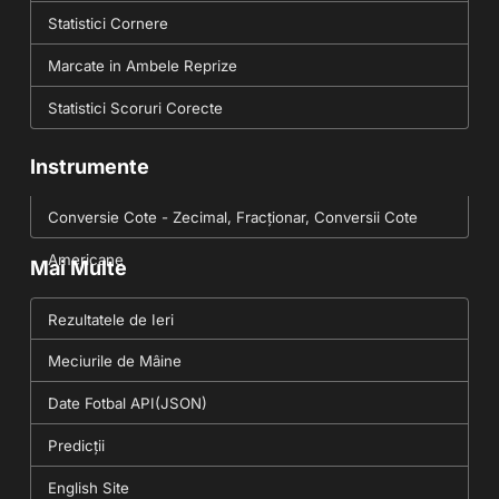
Statistici Cornere
Marcate in Ambele Reprize
Statistici Scoruri Corecte
Instrumente
Conversie Cote - Zecimal, Fracționar, Conversii Cote
Americane
Mai Multe
Rezultatele de Ieri
Meciurile de Mâine
Date Fotbal API(JSON)
Predicții
English Site