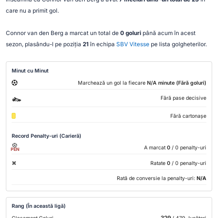
care nu a primit gol.
Connor van den Berg a marcat un total de
0 goluri
până acum în acest
sezon, plasându-l pe poziția
21
în echipa
SBV Vitesse
pe lista golgheterilor.
Minut cu Minut
Marchează un gol la fiecare
N/A minute (Fără goluri)
Fără pase decisive
Fără cartonașe
Record Penalty-uri (Carieră)
A marcat
0
/ 0 penalty-uri
PEN
Ratate
0
/ 0 penalty-uri
Rată de conversie la penalty-uri:
N/A
Rang (În această ligă)
329