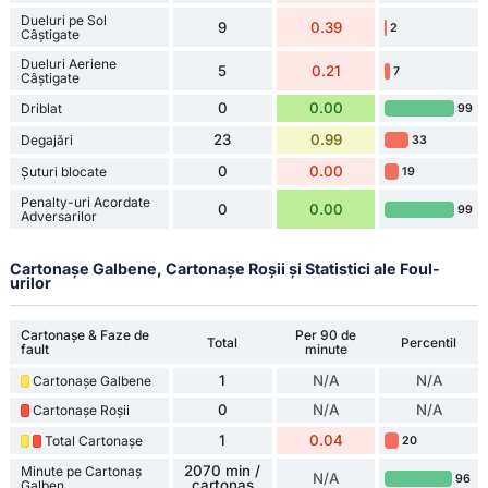
Dueluri pe Sol
9
0.39
2
Câștigate
Dueluri Aeriene
5
0.21
7
Câștigate
0
0.00
Driblat
99
23
0.99
Degajări
33
0
0.00
Șuturi blocate
19
Penalty-uri Acordate
0
0.00
99
Adversarilor
Cartonașe Galbene, Cartonașe Roșii și Statistici ale Foul-
urilor
Cartonașe & Faze de
Per 90 de
Total
Percentil
fault
minute
1
N/A
N/A
Cartonașe Galbene
0
N/A
N/A
Cartonașe Roșii
1
0.04
Total Cartonașe
20
2070 min /
Minute pe Cartonaș
N/A
96
cartonaș
Galben