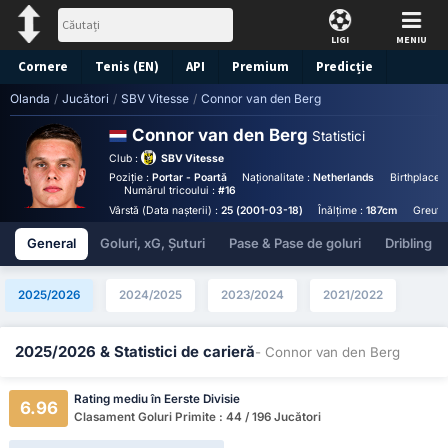
LIGI
MENIU
Cornere
Tenis (EN)
API
Premium
Predicție
Olanda
/
Jucători
/
SBV Vitesse
/
Connor van den Berg
Connor van den Berg
Statistici
Club :
SBV Vitesse
Poziție :
Portar - Poartă
Naționalitate :
Netherlands
Birthplace 
Numărul tricoului :
#16
Vârstă (Data nașterii) :
25 (2001-03-18)
Înălțime :
187cm
Greuta
General
Goluri, xG, Șuturi
Pase & Pase de goluri
Dribling
2025/2026
2024/2025
2023/2024
2021/2022
2025/2026 & Statistici de carieră
- Connor van den Berg
Rating mediu în Eerste Divisie
6.96
Clasament Goluri Primite : 44 / 196 Jucători