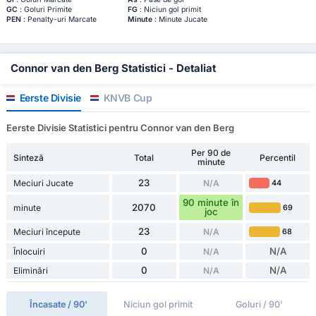
GC
: Goluri Primite
FG
: Niciun gol primit
PEN
: Penalty-uri Marcate
Minute
: Minute Jucate
Connor van den Berg Statistici - Detaliat
Eerste Divisie
KNVB Cup
Eerste Divisie Statistici pentru Connor van den Berg
Per 90 de
Sinteză
Total
Percentil
minute
23
Meciuri Jucate
N/A
44
90 minute în
2070
minute
69
joc
23
Meciuri începute
N/A
68
0
N/A
Înlocuiri
N/A
0
N/A
Eliminări
N/A
Încasate / 90'
Niciun gol primit
Goluri / 90'