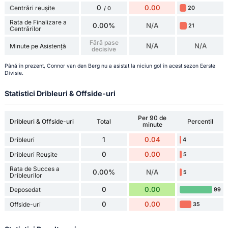
0
0.00
Centrări reușite
20
/ 0
Rata de Finalizare a
0.00%
N/A
21
Centrărilor
Fără pase
N/A
N/A
Minute pe Asistență
decisive
Până în prezent, Connor van den Berg nu a asistat la niciun gol în acest sezon Eerste
Divisie.
Statistici Dribleuri & Offside-uri
Per 90 de
Dribleuri & Offside-uri
Total
Percentil
minute
1
0.04
Dribleuri
4
0
0.00
Dribleuri Reușite
5
Rata de Succes a
0.00%
N/A
5
Dribleurilor
0
0.00
Deposedat
99
0
0.00
Offside-uri
35