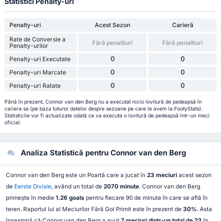
Statistici Penalty-uri
Penalty-uri
Acest Sezon
Carieră
Rate de Conversie a
Fără penaltiuri
Fără penaltiuri
Penalty-urilor
0
0
Penalty-uri Executate
0
0
Penalty-uri Marcate
0
0
Penalty-uri Ratate
Până în prezent, Connor van den Berg nu a executat nicio lovitură de pedeapsă în
cariera sa (pe baza tuturor datelor despre sezoane pe care le avem la FootyStats).
Statisticile vor fi actualizate odată ce va executa o lovitură de pedeapsă într-un meci
oficial.
Analiza Statistică pentru Connor van den Berg
Connor van den Berg este un Poartă care a jucat în
23 meciuri
acest sezon
de
Eerste Divisie
, având un total de
2070 minute
. Connor van den Berg
primește în medie
1.26 goals
pentru fiecare 90 de minute în care se află în
teren. Raportul lui al Meciurilor Fără Gol Primit este în prezent de
30%
. Asta
înseamnă că Connor van den Berg a avut
7 meciuri dintr-un total de 23
în