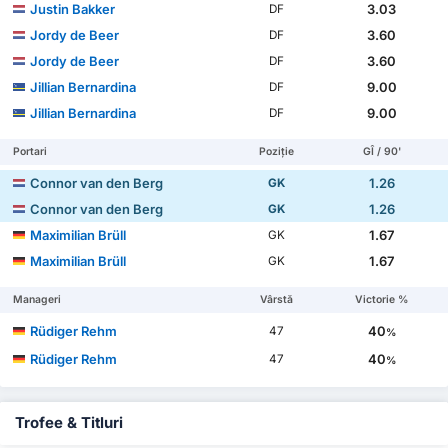
Justin Bakker
3.03
DF
Jordy de Beer
3.60
DF
Jordy de Beer
3.60
DF
Jillian Bernardina
9.00
DF
Jillian Bernardina
9.00
DF
Portari
Poziție
GÎ / 90'
Connor van den Berg
1.26
GK
Connor van den Berg
1.26
GK
Maximilian Brüll
1.67
GK
Maximilian Brüll
1.67
GK
Manageri
Vârstă
Victorie %
Rüdiger Rehm
40
47
%
Rüdiger Rehm
40
47
%
Trofee & Titluri