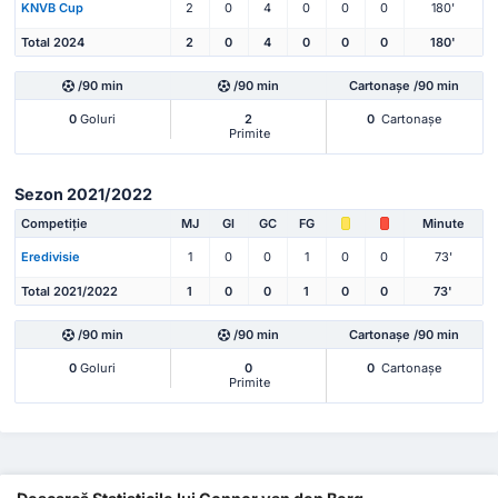
KNVB Cup
2
0
4
0
0
0
180'
Total 2024
2
0
4
0
0
0
180'
/90 min
/90 min
Cartonașe /90 min
0
Goluri
2
0
Cartonașe
Primite
Sezon 2021/2022
Competiție
MJ
Gl
GC
FG
Minute
Eredivisie
1
0
0
1
0
0
73'
Total 2021/2022
1
0
0
1
0
0
73'
/90 min
/90 min
Cartonașe /90 min
0
Goluri
0
0
Cartonașe
Primite