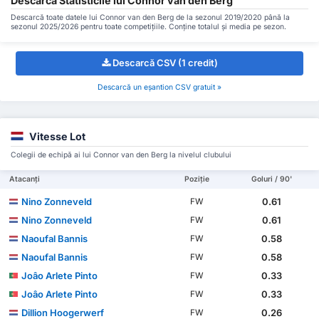
Descarcă Statisticile lui Connor van den Berg
Descarcă toate datele lui Connor van den Berg de la sezonul 2019/2020 până la
sezonul 2025/2026 pentru toate competițiile. Conține totalul și media pe sezon.
Descarcă CSV (1 credit)
Descarcă un eșantion CSV gratuit »
Vitesse Lot
Colegii de echipă ai lui Connor van den Berg la nivelul clubului
Atacanți
Poziție
Goluri / 90'
Nino Zonneveld
0.61
FW
Nino Zonneveld
0.61
FW
Naoufal Bannis
0.58
FW
Naoufal Bannis
0.58
FW
Joâo Arlete Pinto
0.33
FW
Joâo Arlete Pinto
0.33
FW
Dillion Hoogerwerf
0.26
FW