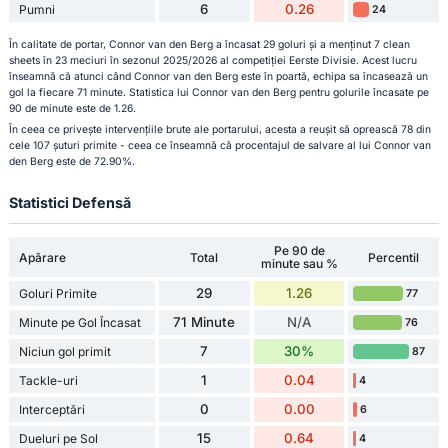
6
0.26
Pumni
24
În calitate de portar, Connor van den Berg a încasat 29 goluri și a menținut 7 clean
sheets în 23 meciuri în sezonul 2025/2026 al competiției Eerste Divisie. Acest lucru
înseamnă că atunci când Connor van den Berg este în poartă, echipa sa încasează un
gol la fiecare 71 minute. Statistica lui Connor van den Berg pentru golurile încasate pe
90 de minute este de 1.26.
În ceea ce privește intervențiile brute ale portarului, acesta a reușit să oprească 78 din
cele 107 șuturi primite - ceea ce înseamnă că procentajul de salvare al lui Connor van
den Berg este de 72.90%.
Statistici Defensă
Pe 90 de
Apărare
Total
Percentil
minute sau %
29
1.26
Goluri Primite
77
71 Minute
N/A
Minute pe Gol Încasat
76
7
30%
Niciun gol primit
87
1
0.04
Tackle-uri
4
0
0.00
Interceptări
6
15
0.64
Dueluri pe Sol
4