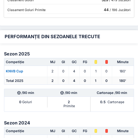
Clasament Goluri
/ 479 Jucători
44
Clasament Goluri Primite
/ 196 Jucători
PERFORMANȚE DIN SEZOANELE TRECUTE
Sezon 2025
Competiție
MJ
Gl
GC
FG
Minute
KNVB Cup
2
0
4
0
1
0
180'
Total 2025
2
0
4
0
1
0
180'
/90 min
/90 min
Cartonașe /90 min
0
Goluri
2
0.5
Cartonașe
Primite
Sezon 2024
Competiție
MJ
Gl
GC
FG
Minute