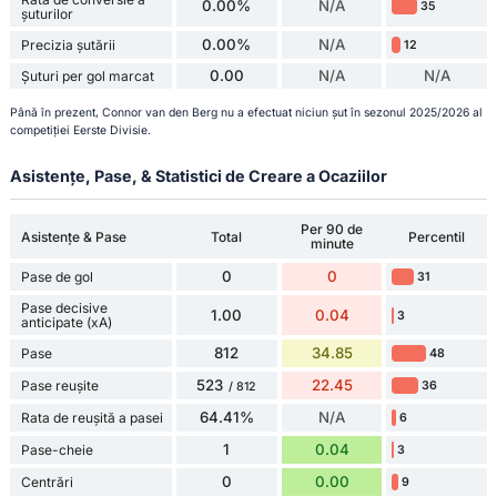
0.00%
N/A
35
șuturilor
0.00%
N/A
Precizia șutării
12
0.00
N/A
N/A
Șuturi per gol marcat
Până în prezent, Connor van den Berg nu a efectuat niciun șut în sezonul 2025/2026 al
competiției Eerste Divisie.
Asistențe, Pase, & Statistici de Creare a Ocaziilor
Per 90 de
Asistențe & Pase
Total
Percentil
minute
0
0
Pase de gol
31
Pase decisive
1.00
0.04
3
anticipate (xA)
812
34.85
Pase
48
523
22.45
Pase reușite
36
/ 812
64.41%
N/A
Rata de reușită a pasei
6
1
0.04
Pase-cheie
3
0
0.00
Centrări
9