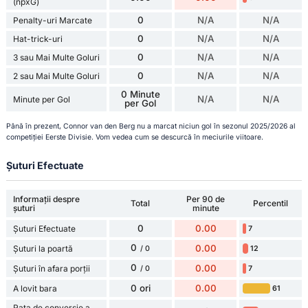
(npxG)
0
N/A
N/A
Penalty-uri Marcate
0
N/A
N/A
Hat-trick-uri
0
N/A
N/A
3 sau Mai Multe Goluri
0
N/A
N/A
2 sau Mai Multe Goluri
0 Minute
N/A
N/A
Minute per Gol
per Gol
Până în prezent, Connor van den Berg nu a marcat niciun gol în sezonul 2025/2026 al
competiției Eerste Divisie. Vom vedea cum se descurcă în meciurile viitoare.
Șuturi Efectuate
Informații despre
Per 90 de
Total
Percentil
șuturi
minute
0
0.00
Șuturi Efectuate
7
0
0.00
Șuturi la poartă
12
/ 0
0
0.00
Șuturi în afara porții
7
/ 0
0 ori
0.00
A lovit bara
61
Rata de conversie a