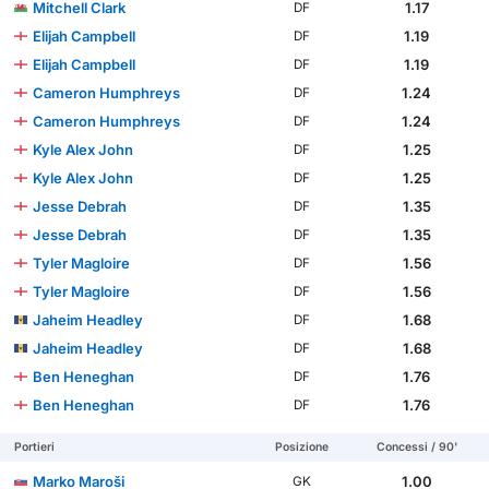
Mitchell Clark
1.17
DF
Elijah Campbell
1.19
DF
Elijah Campbell
1.19
DF
Cameron Humphreys
1.24
DF
Cameron Humphreys
1.24
DF
Kyle Alex John
1.25
DF
Kyle Alex John
1.25
DF
Jesse Debrah
1.35
DF
Jesse Debrah
1.35
DF
Tyler Magloire
1.56
DF
Tyler Magloire
1.56
DF
Jaheim Headley
1.68
DF
Jaheim Headley
1.68
DF
Ben Heneghan
1.76
DF
Ben Heneghan
1.76
DF
Portieri
Posizione
Concessi / 90'
Marko Maroši
1.00
GK