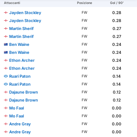
Attaccanti
Posizione
Gol / 90'
Jayden Stockley
0.28
FW
Jayden Stockley
0.28
FW
Martin Sherif
0.27
FW
Martin Sherif
0.27
FW
Ben Waine
0.24
FW
Ben Waine
0.24
FW
Ethon Archer
0.24
FW
Ethon Archer
0.24
FW
Ruari Paton
0.14
FW
Ruari Paton
0.14
FW
Dajaune Brown
0.12
FW
Dajaune Brown
0.12
FW
Mo Faal
0.00
FW
Mo Faal
0.00
FW
Andre Gray
0.00
FW
Andre Gray
0.00
FW