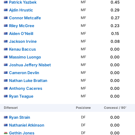
Patrick Yazbek
0.45
MF
Ajdin Hrustic
0.29
MF
Connor Metcalfe
0.27
MF
Riley McGree
0.23
MF
Aiden O'Neill
0.15
MF
Jackson Irvine
0.08
MF
Kenau Baccus
0.00
MF
Massimo Luongo
0.00
MF
Joshua Jeffery Nisbet
0.00
MF
Cameron Devlin
0.00
MF
Nathan Luke Brattan
0.00
MF
Anthony Caceres
0.00
MF
Ryan Teague
0.00
MF
Difensori
Posizione
Concessi / 90'
Ryan Strain
0.00
DF
Nathaniel Atkinson
0.00
DF
Gethin Jones
0.00
DF