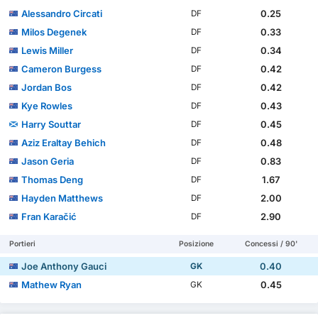
Alessandro Circati
0.25
DF
Milos Degenek
0.33
DF
Lewis Miller
0.34
DF
Cameron Burgess
0.42
DF
Jordan Bos
0.42
DF
Kye Rowles
0.43
DF
Harry Souttar
0.45
DF
Aziz Eraltay Behich
0.48
DF
Jason Geria
0.83
DF
Thomas Deng
1.67
DF
Hayden Matthews
2.00
DF
Fran Karačić
2.90
DF
Portieri
Posizione
Concessi / 90'
Joe Anthony Gauci
0.40
GK
Mathew Ryan
0.45
GK