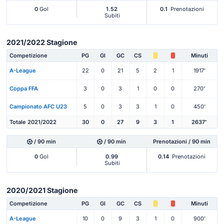
0
Gol
1.52
0.1
Prenotazioni
Subiti
2021/2022 Stagione
Competizione
PG
Gl
GC
CS
Minuti
A-League
22
0
21
5
2
1
1917'
Coppa FFA
3
0
3
1
0
0
270'
Campionato AFC U23
5
0
3
3
1
0
450'
Totale 2021/2022
30
0
27
9
3
1
2637'
/ 90 min
/ 90 min
Prenotazioni / 90 min
0
Gol
0.99
0.14
Prenotazioni
Subiti
2020/2021 Stagione
Competizione
PG
Gl
GC
CS
Minuti
A-League
10
0
9
3
1
0
900'