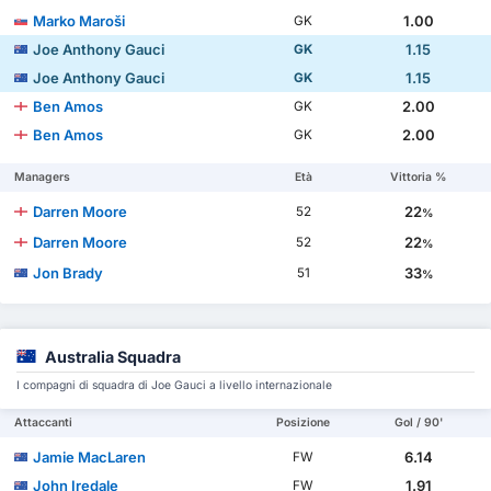
Marko Maroši
1.00
GK
Joe Anthony Gauci
1.15
GK
Joe Anthony Gauci
1.15
GK
Ben Amos
2.00
GK
Ben Amos
2.00
GK
Managers
Età
Vittoria %
Darren Moore
22
52
%
Darren Moore
22
52
%
Jon Brady
33
51
%
Australia Squadra
I compagni di squadra di Joe Gauci a livello internazionale
Attaccanti
Posizione
Gol / 90'
Jamie MacLaren
6.14
FW
John Iredale
1.91
FW