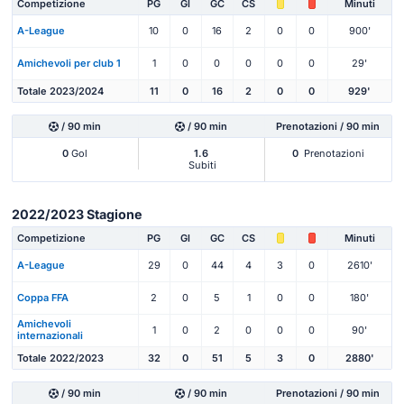
Competizione
PG
Gl
GC
CS
Minuti
A-League
10
0
16
2
0
0
900'
Amichevoli per club 1
1
0
0
0
0
0
29'
Totale 2023/2024
11
0
16
2
0
0
929'
/ 90 min
/ 90 min
Prenotazioni / 90 min
0
Gol
1.6
0
Prenotazioni
Subiti
2022/2023 Stagione
Competizione
PG
Gl
GC
CS
Minuti
A-League
29
0
44
4
3
0
2610'
Coppa FFA
2
0
5
1
0
0
180'
Amichevoli
1
0
2
0
0
0
90'
internazionali
Totale 2022/2023
32
0
51
5
3
0
2880'
/ 90 min
/ 90 min
Prenotazioni / 90 min