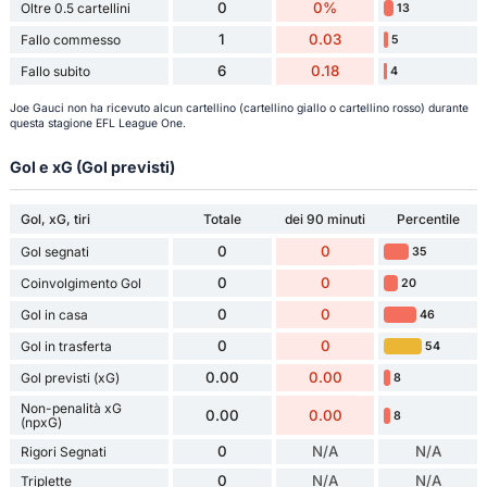
0
0%
Oltre 0.5 cartellini
13
1
0.03
Fallo commesso
5
6
0.18
Fallo subito
4
Joe Gauci non ha ricevuto alcun cartellino (cartellino giallo o cartellino rosso) durante
questa stagione EFL League One.
Gol e xG (Gol previsti)
Gol, xG, tiri
Totale
dei 90 minuti
Percentile
0
0
Gol segnati
35
0
0
Coinvolgimento Gol
20
0
0
Gol in casa
46
0
0
Gol in trasferta
54
0.00
0.00
Gol previsti (xG)
8
Non-penalità xG
0.00
0.00
8
(npxG)
0
N/A
N/A
Rigori Segnati
0
N/A
N/A
Triplette