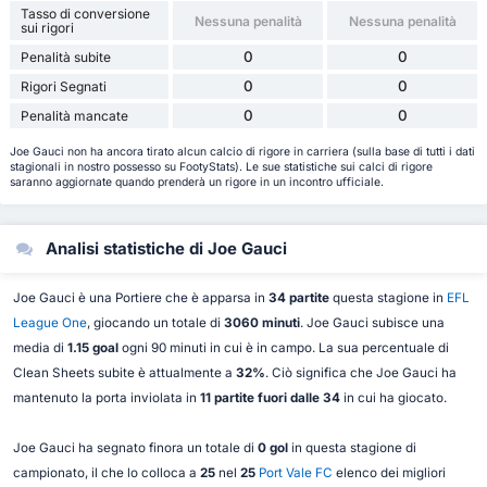
Tasso di conversione
Nessuna penalità
Nessuna penalità
sui rigori
0
0
Penalità subite
0
0
Rigori Segnati
0
0
Penalità mancate
Joe Gauci non ha ancora tirato alcun calcio di rigore in carriera (sulla base di tutti i dati
stagionali in nostro possesso su FootyStats). Le sue statistiche sui calci di rigore
saranno aggiornate quando prenderà un rigore in un incontro ufficiale.
Analisi statistiche di Joe Gauci
Joe Gauci è una Portiere che è apparsa in
34 partite
questa stagione in
EFL
League One
, giocando un totale di
3060 minuti
. Joe Gauci subisce una
media di
1.15 goal
ogni 90 minuti in cui è in campo. La sua percentuale di
Clean Sheets subite è attualmente a
32%
. Ciò significa che Joe Gauci ha
mantenuto la porta inviolata in
11 partite fuori dalle 34
in cui ha giocato.
Joe Gauci ha segnato finora un totale di
0 gol
in questa stagione di
campionato, il che lo colloca a
25
nel
25
Port Vale FC
elenco dei migliori