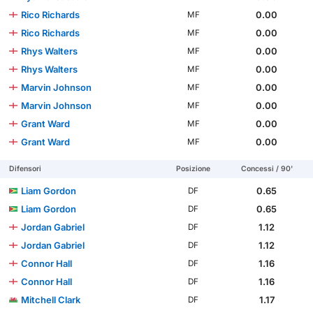
Rico Richards
0.00
MF
Rico Richards
0.00
MF
Rhys Walters
0.00
MF
Rhys Walters
0.00
MF
Marvin Johnson
0.00
MF
Marvin Johnson
0.00
MF
Grant Ward
0.00
MF
Grant Ward
0.00
MF
Difensori
Posizione
Concessi / 90'
Liam Gordon
0.65
DF
Liam Gordon
0.65
DF
Jordan Gabriel
1.12
DF
Jordan Gabriel
1.12
DF
Connor Hall
1.16
DF
Connor Hall
1.16
DF
Mitchell Clark
1.17
DF