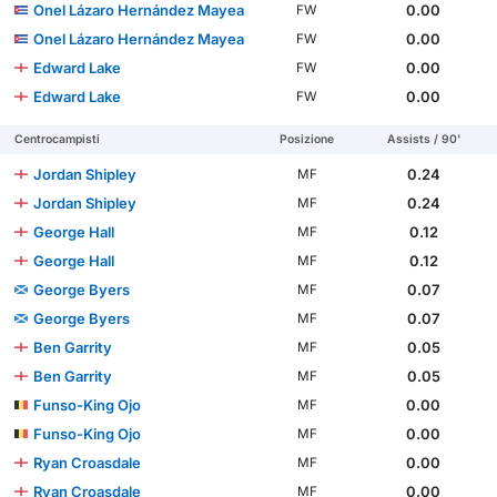
Onel Lázaro Hernández Mayea
0.00
FW
Onel Lázaro Hernández Mayea
0.00
FW
Edward Lake
0.00
FW
Edward Lake
0.00
FW
Centrocampisti
Posizione
Assists / 90'
Jordan Shipley
0.24
MF
Jordan Shipley
0.24
MF
George Hall
0.12
MF
George Hall
0.12
MF
George Byers
0.07
MF
George Byers
0.07
MF
Ben Garrity
0.05
MF
Ben Garrity
0.05
MF
Funso-King Ojo
0.00
MF
Funso-King Ojo
0.00
MF
Ryan Croasdale
0.00
MF
Ryan Croasdale
0.00
MF