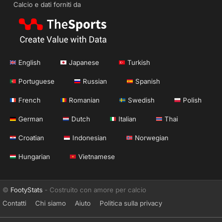
Calcio e dati forniti da
English
Japanese
Turkish
Portuguese
Russian
Spanish
French
Romanian
Swedish
Polish
German
Dutch
Italian
Thai
Croatian
Indonesian
Norwegian
Hungarian
Vietnamese
©
FootyStats
- Costruito con amore per calcio
Contatti
Chi siamo
Aiuto
Politica sulla privacy