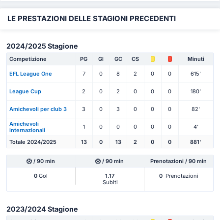
LE PRESTAZIONI DELLE STAGIONI PRECEDENTI
2024/2025 Stagione
Competizione
PG
Gl
GC
CS
Minuti
EFL League One
7
0
8
2
0
0
615'
League Cup
2
0
2
0
0
0
180'
Amichevoli per club 3
3
0
3
0
0
0
82'
Amichevoli
1
0
0
0
0
0
4'
internazionali
Totale 2024/2025
13
0
13
2
0
0
881'
/ 90 min
/ 90 min
Prenotazioni / 90 min
0
Gol
1.17
0
Prenotazioni
Subiti
2023/2024 Stagione