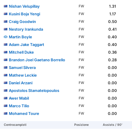
Nishan Velupillay
1.31
FW
Kusini Boja Yengi
1.17
FW
Craig Goodwin
0.50
FW
Nestory Irankunda
0.41
FW
Martin Boyle
0.40
FW
Adam Jake Taggart
0.40
FW
Mitchell Duke
0.36
FW
Brandon Joel Gaetano Borrello
0.28
FW
Samuel Silvera
0.00
FW
Mathew Leckie
0.00
FW
Daniel Arzani
0.00
FW
Apostolos Stamatelopoulos
0.00
FW
Awer Mabil
0.00
FW
Marco Tilio
0.00
FW
Mohamed Toure
0.00
FW
Centrocampisti
Posizione
Assists / 90'