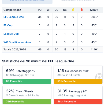
Competizione
PG
Gl
GC
CS
Minuti
EFL League One
34
0
39
11
0
0
3060'
FA Cup
5
0
7
3
1
0
450'
League Cup
2
0
2
1
0
0
180'
WC Qualification Asia
5
0
2
3
0
0
450'
Totale 2025/2026
46
0
50
18
1
0
4140'
Statistiche dei 90 minuti nel EFL League One
69%
1.15
Salvataggio %
Gol concessi / 90'
88 Salvataggi / 128 Tiri
39 Gol in 34 Partite
89 Percentile
58th Percentile
32%
31.35
Clean Sheets
Passaggi / 90'
11 Clean Sheets in 34 Partite
1066 Passaggi registrati
76th Percentile
48th Percentile