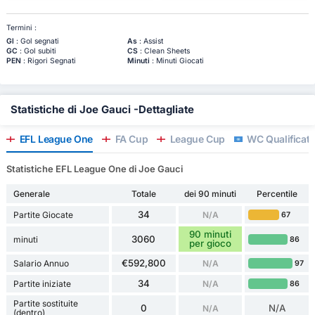
Termini :
Gl
: Gol segnati
As
: Assist
GC
: Gol subiti
CS
: Clean Sheets
PEN
: Rigori Segnati
Minuti
: Minuti Giocati
Statistiche di Joe Gauci -Dettagliate
EFL League One
FA Cup
League Cup
WC Qualificati
Statistiche EFL League One di Joe Gauci
Generale
Totale
dei 90 minuti
Percentile
34
Partite Giocate
N/A
67
90 minuti
3060
minuti
86
per gioco
€592,800
Salario Annuo
N/A
97
34
Partite iniziate
N/A
86
Partite sostituite
0
N/A
N/A
(dentro)