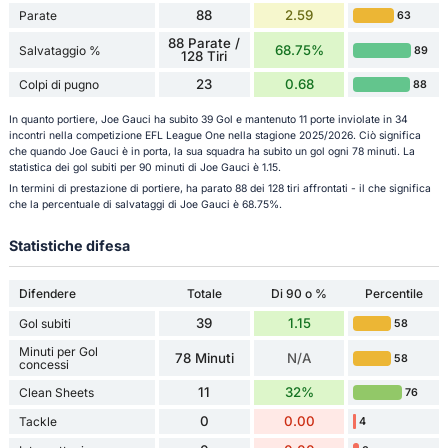
88
2.59
Parate
63
88 Parate /
68.75%
Salvataggio %
89
128 Tiri
23
0.68
Colpi di pugno
88
In quanto portiere, Joe Gauci ha subito 39 Gol e mantenuto 11 porte inviolate in 34
incontri nella competizione EFL League One nella stagione 2025/2026. Ciò significa
che quando Joe Gauci è in porta, la sua squadra ha subito un gol ogni 78 minuti. La
statistica dei gol subiti per 90 minuti di Joe Gauci è 1.15.
In termini di prestazione di portiere, ha parato 88 dei 128 tiri affrontati - il che significa
che la percentuale di salvataggi di Joe Gauci è 68.75%.
Statistiche difesa
Difendere
Totale
Di 90 o %
Percentile
39
1.15
Gol subiti
58
Minuti per Gol
78 Minuti
N/A
58
concessi
11
32%
Clean Sheets
76
0
0.00
Tackle
4