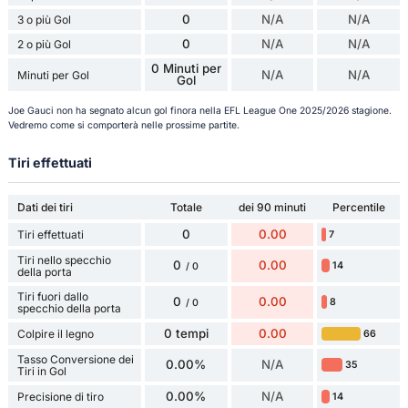
0
N/A
N/A
3 o più Gol
0
N/A
N/A
2 o più Gol
0 Minuti per
N/A
N/A
Minuti per Gol
Gol
Joe Gauci non ha segnato alcun gol finora nella EFL League One 2025/2026 stagione.
Vedremo come si comporterà nelle prossime partite.
Tiri effettuati
Dati dei tiri
Totale
dei 90 minuti
Percentile
0
0.00
Tiri effettuati
7
Tiri nello specchio
0
0.00
14
/ 0
della porta
Tiri fuori dallo
0
0.00
8
/ 0
specchio della porta
0 tempi
0.00
Colpire il legno
66
Tasso Conversione dei
0.00%
N/A
35
Tiri in Gol
0.00%
N/A
Precisione di tiro
14