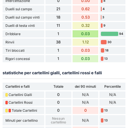
0
0.00
Intercettazione
8
21
0.62
Duelli sul campo
4
18
0.53
Duelli sul campo vinti
3
11
0.32
Duelli di testa vinti
9
1
0.03
Dribblare
94
38
1.12
Rinvii
30
1
0.03
Tiri bloccati
18
1
0.03
Rigori concessi
13
statistiche per cartellini gialli, cartellini rossi e falli
Cartellini e falli
Totale
dei 90 minuti
Percentile
0
N/A
N/A
Cartellini Gialli
0
N/A
N/A
Cartellini Rossi
0
0
Totale Cartellini
13
Nessun
N/A
Minuti per cartellino
13
cartellino