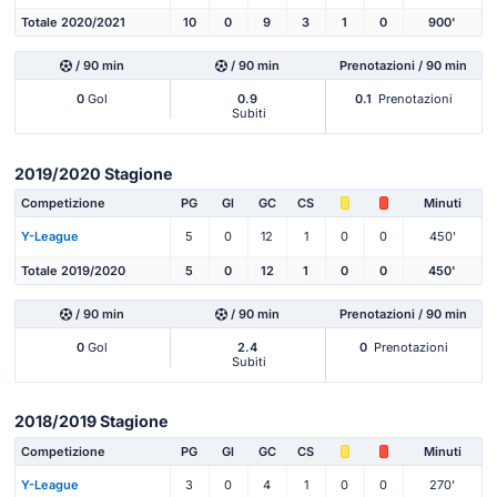
Totale 2020/2021
10
0
9
3
1
0
900'
/ 90 min
/ 90 min
Prenotazioni / 90 min
0
Gol
0.9
0.1
Prenotazioni
Subiti
2019/2020 Stagione
Competizione
PG
Gl
GC
CS
Minuti
Y-League
5
0
12
1
0
0
450'
Totale 2019/2020
5
0
12
1
0
0
450'
/ 90 min
/ 90 min
Prenotazioni / 90 min
0
Gol
2.4
0
Prenotazioni
Subiti
2018/2019 Stagione
Competizione
PG
Gl
GC
CS
Minuti
Y-League
3
0
4
1
0
0
270'