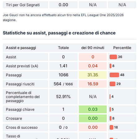
0.00
N/A
N/A
Tiri per Gol Segnati
Joe Gauci non ha ancora effettuato alcun tiro nella EFL League One 2025/2026
stagione.
Statistiche su assist, passaggi e creazione di chance
Assist e passaggi
Totale
dei 90 minuti
Percentile
0
0
Assist
36
1.41
0.04
Assist previsti (xA)
8
1066
31.35
Passaggi
48
564
16.59
Passaggi riusciti
29
/ 1066
Percentuale di
52.91%
N/A
completamento del
4
passaggio
1
0.03
Passaggi chiave
5
0
0.00
Crossare
8
0
0.00
Cross di successo
18
/ 0
Tasso di