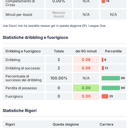
0.00%
N/A
completamento di
18
Cross
Nessun
N/A
N/A
Minuti per Assist
Assist
Joe Gauci non ha assistito nessun gol in questa stagione EFL League One.
Statistiche dribbling e fuorigioco
Dribbling e fuorigioco
Totale
dei 90 minuti
Percentile
2
0.06
Dribbling
8
2
0.06
Dribbling di successo
12
Percentuale di
100.00%
N/A
99
successo dei dribbling
0
0.00
Perdita di possesso
99
0
0.00
Fuorigioco
35
Statistiche Rigori
Rigori
Questa stagione
Carriera