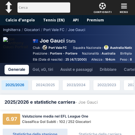
CAMPIONATI
MENU
Calcio d'angolo
Tennis (EN)
API
Premium
Inghilterra
/
Giocatori
/
Port Vale FC
/
Joe Gauci
Pronostico
Joe Gauci
Stats
Club :
Port Vale FC
Squadra Nazionale :
Australia Natio
Posizione :
Portiere - Portiere
Nazionalità :
Australia
Birthplace
Età (Data di nascita) :
25 (4/7/2000)
Altezza :
194cm
Peso :
88
Generale
Gol, xG, tiri
Assist e passaggi
Dribblare
Cartell
2025/2026
2024/2025
2023/2024
2022/2023
202
2025/2026 e statistiche carriera
- Joe Gauci
Valutazione media nel EFL League One
6.97
Classifica Gol Subiti : 102 / 252 Giocatori
Statistiche della stagione
Statistiche della carriera