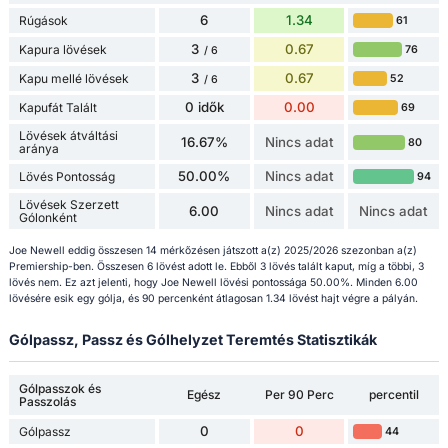
6
1.34
Rúgások
61
3
0.67
Kapura lövések
76
/ 6
3
0.67
Kapu mellé lövések
52
/ 6
0 idők
0.00
Kapufát Talált
69
Lövések átváltási
16.67%
Nincs adat
80
aránya
50.00%
Nincs adat
Lövés Pontosság
94
Lövések Szerzett
6.00
Nincs adat
Nincs adat
Gólonként
Joe Newell eddig összesen 14 mérkőzésen játszott a(z) 2025/2026 szezonban a(z)
Premiership-ben. Összesen 6 lövést adott le. Ebből 3 lövés talált kaput, míg a többi, 3
lövés nem. Ez azt jelenti, hogy Joe Newell lövési pontossága 50.00%. Minden 6.00
lövésére esik egy gólja, és 90 percenként átlagosan 1.34 lövést hajt végre a pályán.
Gólpassz, Passz és Gólhelyzet Teremtés Statisztikák
Gólpasszok és
Egész
Per 90 Perc
percentil
Passzolás
0
0
Gólpassz
44