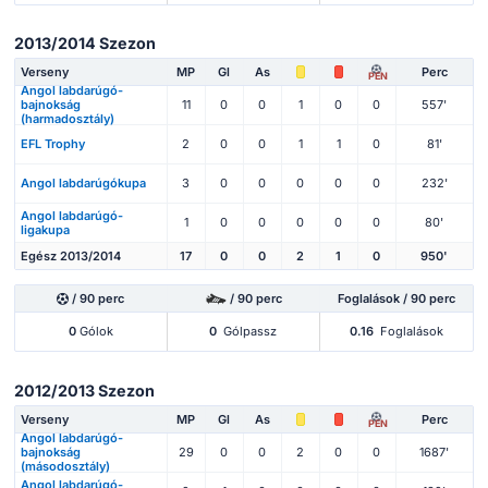
2013/2014 Szezon
Verseny
MP
Gl
As
Perc
PEN
Angol labdarúgó-
bajnokság
11
0
0
1
0
0
557'
(harmadosztály)
EFL Trophy
2
0
0
1
1
0
81'
Angol labdarúgókupa
3
0
0
0
0
0
232'
Angol labdarúgó-
1
0
0
0
0
0
80'
ligakupa
Egész 2013/2014
17
0
0
2
1
0
950'
/ 90 perc
/ 90 perc
Foglalások / 90 perc
0
Gólok
0
Gólpassz
0.16
Foglalások
2012/2013 Szezon
Verseny
MP
Gl
As
Perc
PEN
Angol labdarúgó-
bajnokság
29
0
0
2
0
0
1687'
(másodosztály)
Angol labdarúgó-