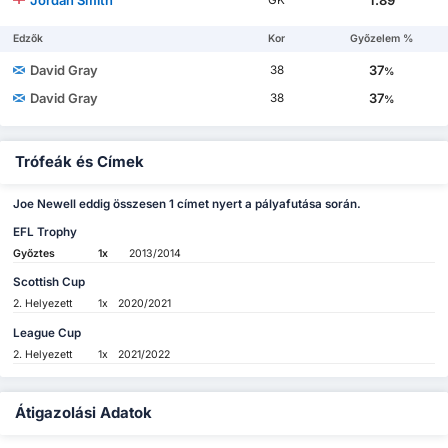
Jordan Smith
1.89
GK
Edzők
Kor
Győzelem %
David Gray
37
38
%
David Gray
37
38
%
Trófeák és Címek
Joe Newell eddig összesen 1 címet nyert a pályafutása során.
EFL Trophy
Győztes
1x
2013/2014
Scottish Cup
2. Helyezett
1x
2020/2021
League Cup
2. Helyezett
1x
2021/2022
Átigazolási Adatok