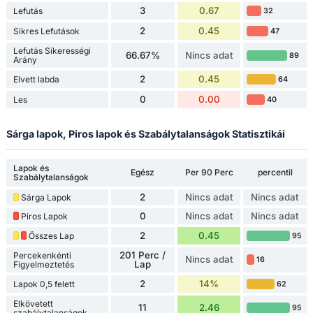
3
0.67
Lefutás
32
2
0.45
Sikres Lefutások
47
Lefutás Sikerességi
66.67%
Nincs adat
89
Arány
2
0.45
Elvett labda
64
0
0.00
Les
40
Sárga lapok, Piros lapok és Szabálytalanságok Statisztikái
Lapok és
Egész
Per 90 Perc
percentil
Szabálytalanságok
2
Nincs adat
Nincs adat
Sárga Lapok
0
Nincs adat
Nincs adat
Piros Lapok
2
0.45
Összes Lap
95
201 Perc /
Percekenkénti
Nincs adat
16
Lap
Figyelmeztetés
2
14%
Lapok 0,5 felett
62
Elkövetett
11
2.46
95
szabálytalanságok