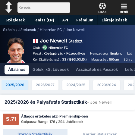
LIGÁK
MENÜ
Szögletek
Tenisz (EN)
API
Prémium
Előrejelzések
Skócia
/
Játékosok
/
Hibernian FC
/
Joe Newell
Joe Newell
Statiszt.
Club :
Hibernian FC
Poszt :
Középpályás - Középpályás
Nemzetiség :
England
Láb 
Kor (Születésnap) :
33 (1993.03.15.)
Magasság :
180cm
Súly :
7
Általános
Gólok, xG, Lövések
Asszisztok és Passzok
Lefu
2025/2026
2026/2027
2024/2025
2023/2024
202
2025/2026 és Pályafutás Statisztikák
- Joe Newell
Átlagos értékelés a(z) Premiership-ben
5.71
Gólpassz Rang : 176 / 294 Játékosok
Szezon Statisztikák
Karrier Statisztikák