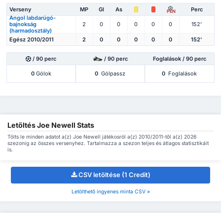
Verseny
MP
Gl
As
Perc
PEN
Angol labdarúgó-
bajnokság
2
0
0
0
0
0
152'
(harmadosztály)
Egész 2010/2011
2
0
0
0
0
0
152'
/ 90 perc
/ 90 perc
Foglalások / 90 perc
0
Gólok
0
Gólpassz
0
Foglalások
Letöltés Joe Newell Stats
Tölts le minden adatot a(z) Joe Newell játékosról a(z) 2010/2011-től a(z) 2026
szezonig az összes versenyhez. Tartalmazza a szezon teljes és átlagos statisztikáit
is.
CSV letöltése (1 Credit)
Letölthető ingyenes minta CSV »