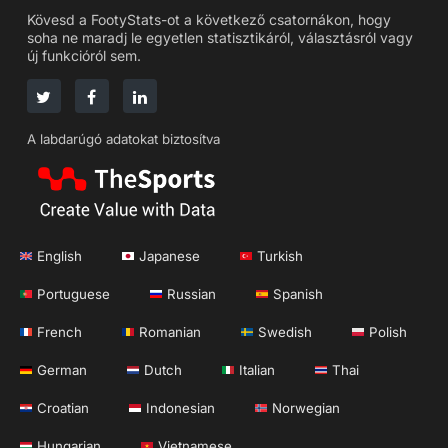
Kövesd a FootyStats-ot a következő csatornákon, hogy
soha ne maradj le egyetlen statisztikáról, választásról vagy
új funkcióról sem.
A labdarúgó adatokat biztosítva
English
Japanese
Turkish
Portuguese
Russian
Spanish
French
Romanian
Swedish
Polish
German
Dutch
Italian
Thai
Croatian
Indonesian
Norwegian
Hungarian
Vietnamese