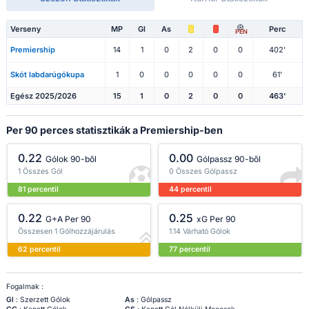
Verseny
MP
Gl
As
Perc
PEN
Premiership
14
1
0
2
0
0
402'
Skót labdarúgókupa
1
0
0
0
0
0
61'
Egész 2025/2026
15
1
0
2
0
0
463'
Per 90 perces statisztikák a Premiership-ben
0.22
0.00
Gólok 90-ből
Gólpassz 90-ből
1 Összes Gól
0 Összes Gólpassz
81 percentil
44 percentil
0.22
0.25
G+A Per 90
xG Per 90
Összesen 1 Gólhozzájárulás
1.14 Várható Gólok
62 percentil
77 percentil
Fogalmak :
Gl
: Szerzett Gólok
As
: Gólpassz