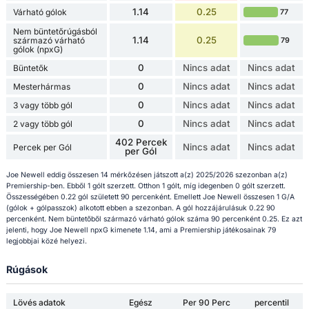
1.14
0.25
Várható gólok
77
Nem büntetőrúgásból
1.14
0.25
származó várható
79
gólok (npxG)
0
Nincs adat
Nincs adat
Büntetők
0
Nincs adat
Nincs adat
Mesterhármas
0
Nincs adat
Nincs adat
3 vagy több gól
0
Nincs adat
Nincs adat
2 vagy több gól
402 Percek
Nincs adat
Nincs adat
Percek per Gól
per Gól
Joe Newell eddig összesen 14 mérkőzésen játszott a(z) 2025/2026 szezonban a(z)
Premiership-ben. Ebből 1 gólt szerzett. Otthon 1 gólt, míg idegenben 0 gólt szerzett.
Összességében 0.22 gól született 90 percenként. Emellett Joe Newell összesen 1 G/A
(gólok + gólpasszok) alkotott ebben a szezonban. A gól hozzájárulásuk 0.22 90
percenként. Nem büntetőből származó várható gólok száma 90 percenként 0.25. Ez azt
jelenti, hogy Joe Newell npxG kimenete 1.14, ami a Premiership játékosainak 79
legjobbjai közé helyezi.
Rúgások
Lövés adatok
Egész
Per 90 Perc
percentil