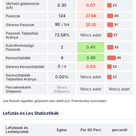
Várható gólpasszok
0.30
0.07
22
(xA)
124
27.69
Passzok
30
90
20.10
Sikeres Passzok
31
/ 124
Passzok Teljesítési
72.58%
Nincs adat
27
Aránya
Kulcsfontosságú
2
0.45
32
Passzok
4
0.89
Keresztlabdák
45
0
0.00
Sikeres Keresztlabdák
22
/ 4
Keresztlabdák
0.00%
Nincs adat
22
Teljesítési Aránya
Percekenkénti
Nincs
Nincs adat
Nincs adat
Gólpassz
Gólpassz
Joe Newell egyetlen gólpasszt sem adott a(z) Premiership szezonban.
Lefutás és Les Statisztikák
Lefutások és
Egész
Per 90 Perc
percentil
Leshelyzetek