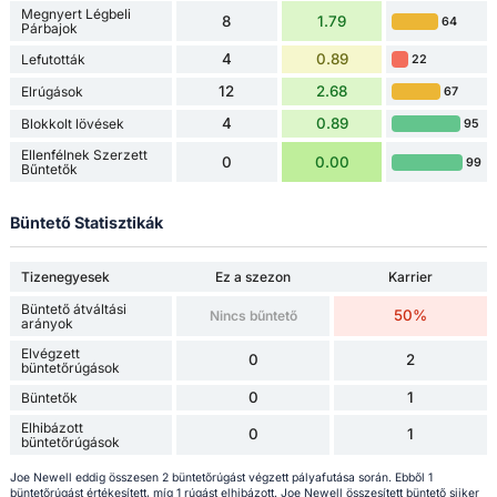
Megnyert Légbeli
8
1.79
64
Párbajok
4
0.89
Lefutották
22
12
2.68
Elrúgások
67
4
0.89
Blokkolt lövések
95
Ellenfélnek Szerzett
0
0.00
99
Bűntetők
Büntető Statisztikák
Tizenegyesek
Ez a szezon
Karrier
Büntető átváltási
50%
Nincs bűntető
arányok
Elvégzett
0
2
büntetőrúgások
0
1
Büntetők
Elhibázott
0
1
büntetőrúgások
Joe Newell eddig összesen 2 büntetőrúgást végzett pályafutása során. Ebből 1
büntetőrúgást értékesített, míg 1 rúgást elhibázott. Joe Newell összesített büntető siiker