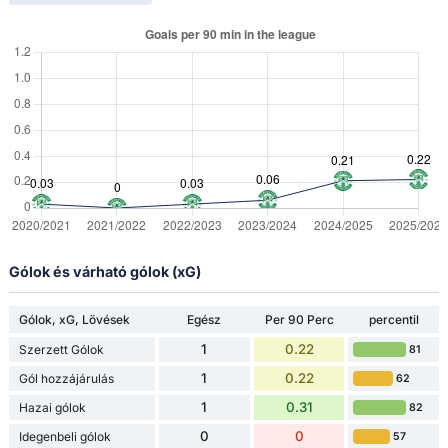
Gólok és várható gólok (xG)
Gólok, xG, Lövések
Egész
Per 90 Perc
percentil
1
0.22
Szerzett Gólok
81
1
0.22
Gól hozzájárulás
62
1
0.31
Hazai gólok
82
0
0
Idegenbeli gólok
57