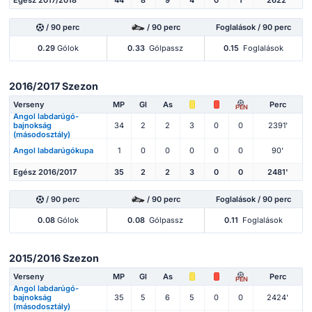
Egész 2017/2018
44
8
9
4
0
1
2622'
/ 90 perc
/ 90 perc
Foglalások / 90 perc
0.29
Gólok
0.33
Gólpassz
0.15
Foglalások
2016/2017 Szezon
Verseny
MP
Gl
As
Perc
PEN
Angol labdarúgó-
bajnokság
34
2
2
3
0
0
2391'
(másodosztály)
Angol labdarúgókupa
1
0
0
0
0
0
90'
Egész 2016/2017
35
2
2
3
0
0
2481'
/ 90 perc
/ 90 perc
Foglalások / 90 perc
0.08
Gólok
0.08
Gólpassz
0.11
Foglalások
2015/2016 Szezon
Verseny
MP
Gl
As
Perc
PEN
Angol labdarúgó-
bajnokság
35
5
6
5
0
0
2424'
(másodosztály)