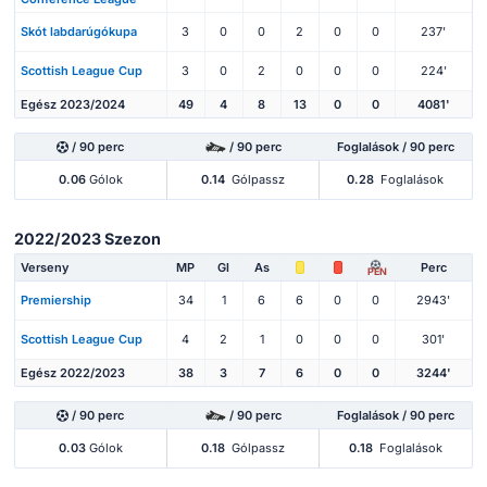
Skót labdarúgókupa
3
0
0
2
0
0
237'
Scottish League Cup
3
0
2
0
0
0
224'
Egész 2023/2024
49
4
8
13
0
0
4081'
/ 90 perc
/ 90 perc
Foglalások / 90 perc
0.06
Gólok
0.14
Gólpassz
0.28
Foglalások
2022/2023 Szezon
Verseny
MP
Gl
As
Perc
PEN
Premiership
34
1
6
6
0
0
2943'
Scottish League Cup
4
2
1
0
0
0
301'
Egész 2022/2023
38
3
7
6
0
0
3244'
/ 90 perc
/ 90 perc
Foglalások / 90 perc
0.03
Gólok
0.18
Gólpassz
0.18
Foglalások