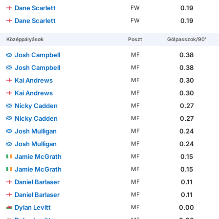
Dane Scarlett
0.19
FW
Dane Scarlett
0.19
FW
Középpályások
Poszt
Gólpasszok/90'
Josh Campbell
0.38
MF
Josh Campbell
0.38
MF
Kai Andrews
0.30
MF
Kai Andrews
0.30
MF
Nicky Cadden
0.27
MF
Nicky Cadden
0.27
MF
Josh Mulligan
0.24
MF
Josh Mulligan
0.24
MF
Jamie McGrath
0.15
MF
Jamie McGrath
0.15
MF
Daniel Barlaser
0.11
MF
Daniel Barlaser
0.11
MF
Dylan Levitt
0.00
MF