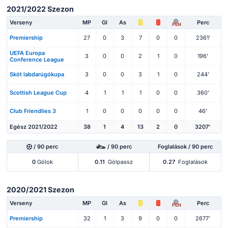
2021/2022 Szezon
Verseny
MP
Gl
As
Perc
PEN
Premiership
27
0
3
7
0
0
2361'
UEFA Europa
3
0
0
2
1
0
196'
Conference League
Skót labdarúgókupa
3
0
0
3
1
0
244'
Scottish League Cup
4
1
1
1
0
0
360'
Club Friendlies 3
1
0
0
0
0
0
46'
Egész 2021/2022
38
1
4
13
2
0
3207'
/ 90 perc
/ 90 perc
Foglalások / 90 perc
0
Gólok
0.11
Gólpassz
0.27
Foglalások
2020/2021 Szezon
Verseny
MP
Gl
As
Perc
PEN
Premiership
32
1
3
9
0
0
2677'