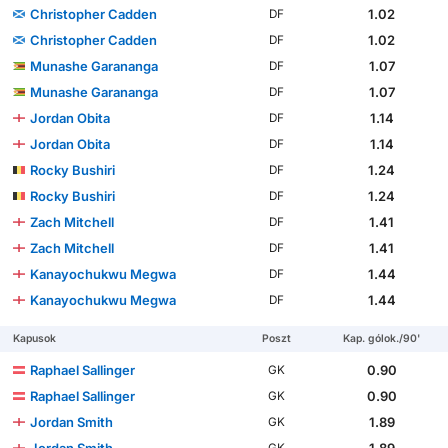
Christopher Cadden
1.02
DF
Christopher Cadden
1.02
DF
Munashe Garananga
1.07
DF
Munashe Garananga
1.07
DF
Jordan Obita
1.14
DF
Jordan Obita
1.14
DF
Rocky Bushiri
1.24
DF
Rocky Bushiri
1.24
DF
Zach Mitchell
1.41
DF
Zach Mitchell
1.41
DF
Kanayochukwu Megwa
1.44
DF
Kanayochukwu Megwa
1.44
DF
Kapusok
Poszt
Kap. gólok./90'
Raphael Sallinger
0.90
GK
Raphael Sallinger
0.90
GK
Jordan Smith
1.89
GK