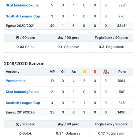
Skót labdarúgókupa
5
0
1
0
0
0
398'
Scottish League Cup
3
0
1
0
0
0
270'
Egész 2020/2021
40
1
5
9
0
0
3345'
/ 90 perc
/ 90 perc
Foglalások / 90 perc
0.03
Gólok
0.1
Gólpassz
0.3
Foglalások
2019/2020 Szezon
Verseny
MP
Gl
As
Perc
PEN
Premiership
19
0
4
2
0
0
1064'
Skót labdarúgókupa
2
0
2
0
0
0
180'
Scottish League Cup
4
0
0
1
0
0
246'
Egész 2019/2020
25
0
6
3
0
0
1490'
/ 90 perc
/ 90 perc
Foglalások / 90 perc
0
Gólok
0.34
Gólpassz
0.17
Foglalások