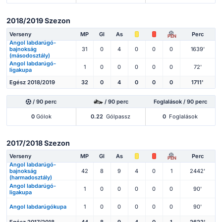
2018/2019 Szezon
Verseny
MP
Gl
As
Perc
PEN
Angol labdarúgó-
bajnokság
31
0
4
0
0
0
1639'
(másodosztály)
Angol labdarúgó-
1
0
0
0
0
0
72'
ligakupa
Egész 2018/2019
32
0
4
0
0
0
1711'
/ 90 perc
/ 90 perc
Foglalások / 90 perc
0
Gólok
0.22
Gólpassz
0
Foglalások
2017/2018 Szezon
Verseny
MP
Gl
As
Perc
PEN
Angol labdarúgó-
bajnokság
42
8
9
4
0
1
2442'
(harmadosztály)
Angol labdarúgó-
1
0
0
0
0
0
90'
ligakupa
Angol labdarúgókupa
1
0
0
0
0
0
90'