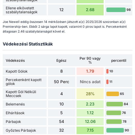
Ellene elkövetett
12
2.68
98
szabálytalanságok
Joe Newell eddig összesen 14 mérkőzésen játszott a(z) 2025/2026 szezonban a(z)
Premiership-ben. Ebből 2 sárga lapot kapott, valamint 0 piros lapot is. Percekenként
átlagosan 2.46 szabálytalanságot követ el.
Védekezési Statisztikák
Per 90 vagy
Védekezés
Egész
percentil
%
8
1.79
Kapott Gólok
10
Percekenként kapott
50 Perc
Nincs adat
11
gólok
Kapott Gól Nélküli
4
28%
65
Meccsek
10
2.23
Belemenés
84
5
1.12
Elhárítások
76
54
12.06
Párbajok
78
32
7.15
Győztes Párbajok
90