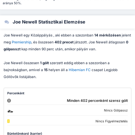
aránya 50%.
Joe Newell Statisztikai Elemzése
Joe Newell egy Középpályás , aki ebben a szezonban
14 mérkőzésen
jelent
meg
Premiership
, és összesen
402 precet
játszott. Joe Newell átlagosan
0
gólpasszt
kap minden 90 perc után, amikor pályán van.
Joe Newell összesen
1 gólt
szerzett eddig ebben a szezonban a
bajnokságban, amivel a
15
helyen áll a
Hibernian FC
csapat Legjobb
Góllövők listájában.
Percenként
Minden 402 percenként szerez gólt
Nincs Gólpassz
Nincs Figyelmeztetés
Büntetőrekord (karrier)