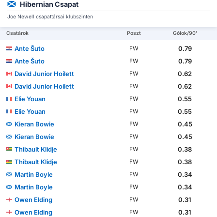
Hibernian Csapat
Joe Newell csapattársai klubszinten
Csatárok
Poszt
Gólok/90'
Ante Šuto
0.79
FW
Ante Šuto
0.79
FW
David Junior Hoilett
0.62
FW
David Junior Hoilett
0.62
FW
Elie Youan
0.55
FW
Elie Youan
0.55
FW
Kieran Bowie
0.45
FW
Kieran Bowie
0.45
FW
Thibault Klidje
0.38
FW
Thibault Klidje
0.38
FW
Martin Boyle
0.34
FW
Martin Boyle
0.34
FW
Owen Elding
0.31
FW
Owen Elding
0.31
FW