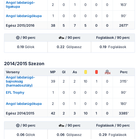
Angol labdarúgó-
2
0
1
0
0
0
163'
ligakupa
Angol labdarúgókupa
1
0
0
0
0
0
90'
Egész 2015/2016
38
5
7
5
0
0
2677'
/ 90 perc
/ 90 perc
Foglalások / 90 perc
0.19
Gólok
0.22
Gólpassz
0.19
Foglalások
2014/2015 Szezon
Verseny
MP
Gl
As
Perc
PEN
Angol labdarúgó-
bajnokság
39
2
2
10
1
0
3115'
(harmadosztály)
EFL Trophy
1
0
0
0
0
0
90'
Angol labdarúgókupa
2
0
1
0
0
0
180'
Egész 2014/2015
42
2
3
10
1
0
3385'
/ 90 perc
/ 90 perc
Foglalások / 90 perc
0.06
Gólok
0.06
Gólpassz
0.29
Foglalások