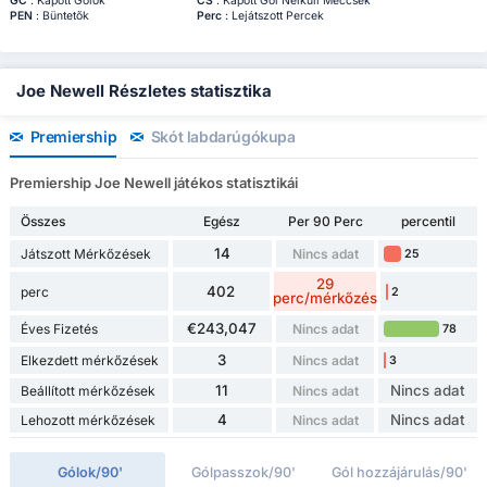
GC
: Kapott Gólok
CS
: Kapott Gól Nélküli Meccsek
PEN
: Büntetők
Perc
: Lejátszott Percek
Joe Newell Részletes statisztika
Premiership
Skót labdarúgókupa
Premiership Joe Newell játékos statisztikái
Összes
Egész
Per 90 Perc
percentil
14
Játszott Mérkőzések
Nincs adat
25
29
402
perc
2
perc/mérkőzés
€243,047
Éves Fizetés
Nincs adat
78
3
Elkezdett mérkőzések
Nincs adat
3
11
Nincs adat
Beállított mérkőzések
Nincs adat
4
Nincs adat
Lehozott mérkőzések
Nincs adat
Gólok/90'
Gólpasszok/90'
Gól hozzájárulás/90'