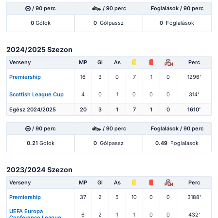
/ 90 perc
/ 90 perc
Foglalások / 90 perc
0
Gólok
0
Gólpassz
0
Foglalások
2024/2025 Szezon
Verseny
MP
Gl
As
Perc
PEN
Premiership
16
3
0
7
1
0
1296'
Scottish League Cup
4
0
1
0
0
0
314'
Egész 2024/2025
20
3
1
7
1
0
1610'
/ 90 perc
/ 90 perc
Foglalások / 90 perc
0.21
Gólok
0
Gólpassz
0.49
Foglalások
2023/2024 Szezon
Verseny
MP
Gl
As
Perc
PEN
Premiership
37
2
5
10
0
0
3188'
UEFA Europa
6
2
1
1
0
0
432'
Conference League