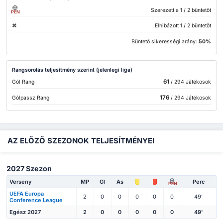
Szerezett a
1
/ 2 büntetőt
PEN
Elhibázott
1
/ 2 büntetőt
Büntető sikerességi arány:
50%
Rangsorolás teljesítmény szerint (jelenlegi liga)
61
Gól Rang
/ 294 Játékosok
176
Gólpassz Rang
/ 294 Játékosok
AZ ELŐZŐ SZEZONOK TELJESÍTMÉNYEI
2027 Szezon
Verseny
MP
Gl
As
Perc
PEN
UEFA Europa
2
0
0
0
0
0
49'
Conference League
Egész 2027
2
0
0
0
0
0
49'