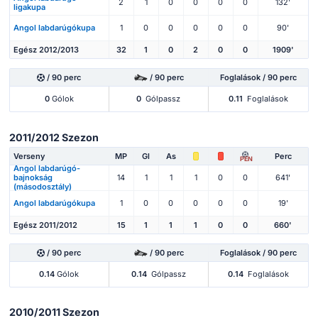
2
1
0
0
0
0
132'
ligakupa
Angol labdarúgókupa
1
0
0
0
0
0
90'
Egész 2012/2013
32
1
0
2
0
0
1909'
/ 90 perc
/ 90 perc
Foglalások / 90 perc
0
Gólok
0
Gólpassz
0.11
Foglalások
2011/2012 Szezon
Verseny
MP
Gl
As
Perc
PEN
Angol labdarúgó-
bajnokság
14
1
1
1
0
0
641'
(másodosztály)
Angol labdarúgókupa
1
0
0
0
0
0
19'
Egész 2011/2012
15
1
1
1
0
0
660'
/ 90 perc
/ 90 perc
Foglalások / 90 perc
0.14
Gólok
0.14
Gólpassz
0.14
Foglalások
2010/2011 Szezon