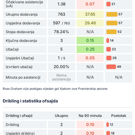
Očekivane asistencije
1.38
0.07
21
(xA)
763
37.65
Ukupno dodavanja
57
597
29.46
Uspješna dodavanja
57
/ 763
78.24%
N/A
Stopa dodavanja
52
3
0.15
Ključna dodavanja
14
5
0.25
Ubačaji
22
1
0.05
Uspješni Ubačaji
26
/ 5
20.00%
N/A
Izvršeni ubačaji
49
Nema
N/A
N/A
Minuta po asistenciji
asistencija
Ross Graham nije postigao nijedan gol tijekom ove Premiership sezone.
Dribling i statistika ofsajda
Dribling i ofsajd
Ukupno
Na 90 minuta
Postotak
2
0.10
Dribling
12
2
0.10
Uspješni driblinzi
18