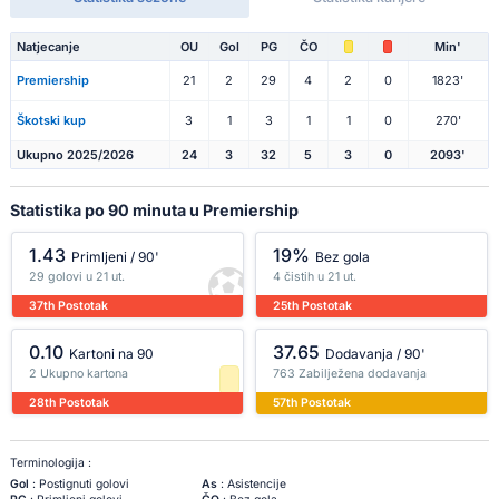
Natjecanje
OU
Gol
PG
ČO
Min'
Premiership
21
2
29
4
2
0
1823'
Škotski kup
3
1
3
1
1
0
270'
Ukupno 2025/2026
24
3
32
5
3
0
2093'
Statistika po 90 minuta u Premiership
1.43
19%
Primljeni / 90'
Bez gola
29 golovi u 21 ut.
4 čistih u 21 ut.
37th Postotak
25th Postotak
0.10
37.65
Kartoni na 90
Dodavanja / 90'
2 Ukupno kartona
763 Zabilježena dodavanja
28th Postotak
57th Postotak
Terminologija :
Gol
: Postignuti golovi
As
: Asistencije