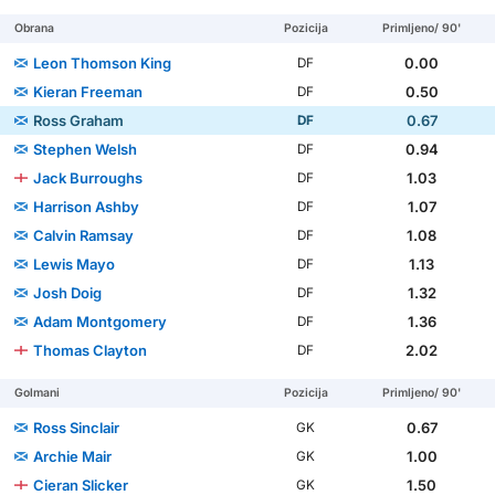
Obrana
Pozicija
Primljeno/ 90'
Leon Thomson King
0.00
DF
Kieran Freeman
0.50
DF
Ross Graham
0.67
DF
Stephen Welsh
0.94
DF
Jack Burroughs
1.03
DF
Harrison Ashby
1.07
DF
Calvin Ramsay
1.08
DF
Lewis Mayo
1.13
DF
Josh Doig
1.32
DF
Adam Montgomery
1.36
DF
Thomas Clayton
2.02
DF
Golmani
Pozicija
Primljeno/ 90'
Ross Sinclair
0.67
GK
Archie Mair
1.00
GK
Cieran Slicker
1.50
GK