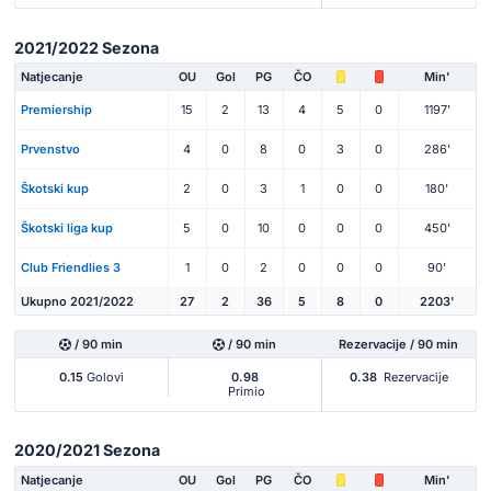
2021/2022 Sezona
Natjecanje
OU
Gol
PG
ČO
Min'
Premiership
15
2
13
4
5
0
1197'
Prvenstvo
4
0
8
0
3
0
286'
Škotski kup
2
0
3
1
0
0
180'
Škotski liga kup
5
0
10
0
0
0
450'
Club Friendlies 3
1
0
2
0
0
0
90'
Ukupno 2021/2022
27
2
36
5
8
0
2203'
/ 90 min
/ 90 min
Rezervacije / 90 min
0.15
Golovi
0.98
0.38
Rezervacije
Primio
2020/2021 Sezona
Natjecanje
OU
Gol
PG
ČO
Min'