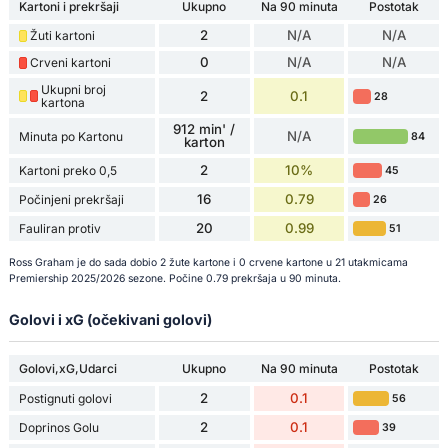
Kartoni i prekršaji
Ukupno
Na 90 minuta
Postotak
2
N/A
N/A
Žuti kartoni
0
N/A
N/A
Crveni kartoni
Ukupni broj
2
0.1
28
kartona
912 min' /
N/A
Minuta po Kartonu
84
karton
2
10%
Kartoni preko 0,5
45
16
0.79
Počinjeni prekršaji
26
20
0.99
Fauliran protiv
51
Ross Graham je do sada dobio 2 žute kartone i 0 crvene kartone u 21 utakmicama
Premiership 2025/2026 sezone. Počine 0.79 prekršaja u 90 minuta.
Golovi i xG (očekivani golovi)
Golovi,xG,Udarci
Ukupno
Na 90 minuta
Postotak
2
0.1
Postignuti golovi
56
2
0.1
Doprinos Golu
39