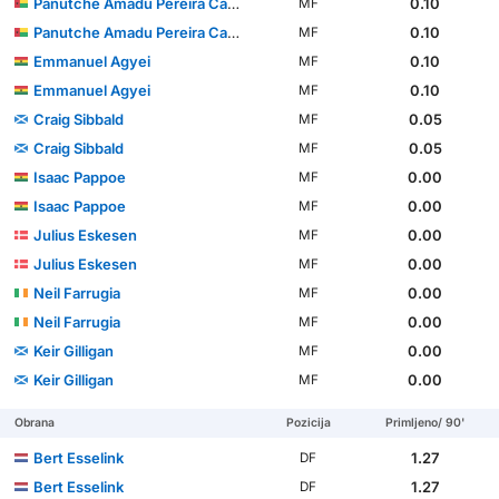
Panutche Amadu Pereira Camará
0.10
MF
Panutche Amadu Pereira Camará
0.10
MF
Emmanuel Agyei
0.10
MF
Emmanuel Agyei
0.10
MF
Craig Sibbald
0.05
MF
Craig Sibbald
0.05
MF
Isaac Pappoe
0.00
MF
Isaac Pappoe
0.00
MF
Julius Eskesen
0.00
MF
Julius Eskesen
0.00
MF
Neil Farrugia
0.00
MF
Neil Farrugia
0.00
MF
Keir Gilligan
0.00
MF
Keir Gilligan
0.00
MF
Obrana
Pozicija
Primljeno/ 90'
Bert Esselink
1.27
DF
Bert Esselink
1.27
DF