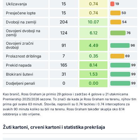
15
0.74
Uklizavanja
19
15
0.74
Presječene lopte
50
204
10.07
Dvoboji na zemlji
54
Osvojeni dvoboji na
124
6.12
76
zemlji
Osvojeni zračni
91
4.49
96
dvoboji
7
0.35
Prolaznost driblinga
69
165
8.14
Prekid napada
99
31
1.53
Blokirani šutevi
99
0
0.00
Dodjeljeni penali
99
Kao branič, Ross Graham je primio 29 golova i zadržao 4 golove u 21 utakmicama
Premiership 2025/2026 sezone. To znači da kada je Ross Graham na terenu, njihov tim
prima gol svake 63 minuti. Štoviše, napravili su 0.74 tackles i 0.74 interceptions za
svakih 90 minuta koliko su bili na terenu. Ross Graham također skuplja oko 8.14
odobrenja u isto vrijeme.
Žuti kartoni, crveni kartoni i statistika prekršaja