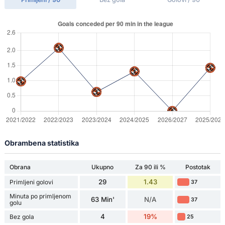
Obrambena statistika
Obrana
Ukupno
Za 90 ili %
Postotak
29
1.43
Primljeni golovi
37
Minuta po primljenom
63 Min'
N/A
37
golu
4
19%
Bez gola
25