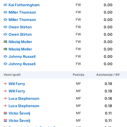
Kai Fotheringham
0.00
FW
Miller Thomson
0.00
FW
Miller Thomson
0.00
FW
Owen Stirton
0.00
FW
Owen Stirton
0.00
FW
Nikolaj Moller
0.00
FW
Nikolaj Moller
0.00
FW
Johnny Russell
0.00
FW
Johnny Russell
0.00
FW
Vezni igrači
Pozicija
Asistencije / 90'
Will Ferry
0.19
MF
Will Ferry
0.19
MF
Luca Stephenson
0.18
MF
Luca Stephenson
0.18
MF
Vicko Ševelj
0.11
MF
Vicko Ševelj
0.11
MF