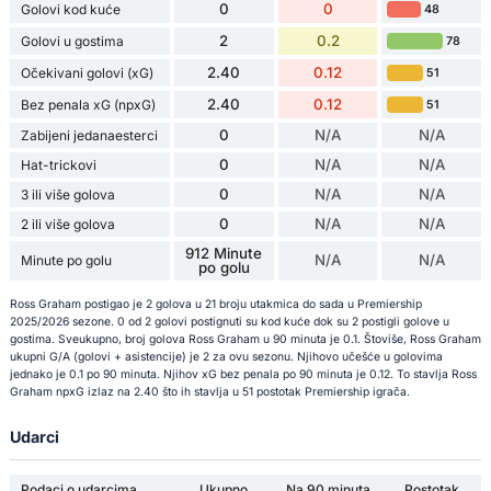
0
0
Golovi kod kuće
48
2
0.2
Golovi u gostima
78
2.40
0.12
Očekivani golovi (xG)
51
2.40
0.12
Bez penala xG (npxG)
51
0
N/A
N/A
Zabijeni jedanaesterci
0
N/A
N/A
Hat-trickovi
0
N/A
N/A
3 ili više golova
0
N/A
N/A
2 ili više golova
912 Minute
N/A
N/A
Minute po golu
po golu
Ross Graham postigao je 2 golova u 21 broju utakmica do sada u Premiership
2025/2026 sezone. 0 od 2 golovi postignuti su kod kuće dok su 2 postigli golove u
gostima. Sveukupno, broj golova Ross Graham u 90 minuta je 0.1. Štoviše, Ross Graham
ukupni G/A (golovi + asistencije) je 2 za ovu sezonu. Njihovo učešće u golovima
jednako je 0.1 po 90 minuta. Njihov xG bez penala po 90 minuta je 0.12. To stavlja Ross
Graham npxG izlaz na 2.40 što ih stavlja u 51 postotak Premiership igrača.
Udarci
Podaci o udarcima
Ukupno
Na 90 minuta
Postotak