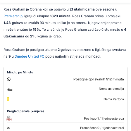
Ross Graham je Obrana koji se pojavio u
21 utakmicama
ove sezone u
Premiership
, igrajući ukupno
1823 minuta
. Ross Graham prima u prosjeku
1.43 golova
za svakih 90 minuta koliko je na terenu. Njegov omjer prazne
mreže trenutno je
19%
. To znači da je Ross Graham zadržao čistu mrežu u
4
utakmicama od 21
u kojima je igrao.
Ross Graham je postigao ukupno
2 golova
ove sezone u ligi, što ga svrstava
na
9
u
Dundee United FC
popis najboljih strijelaca momčadi.
Minutu po Minutu
Postigne gol svakih 912 minuta
Nema asistencija
Nema Kartona
Pregled penala (karijera).
Postigao
1
/ 1 jednaesteraca
PEN
Promašeno
0
/ 1 jedanaesterci