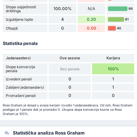
Stopa uspješnosti
100.00%
N/A
99
driblinga
4
0.20
Izgubljene lopte
81
0
0.00
Ofsajdi
40
Statistika penala
Jedanaesterci
Ove sezone
Karijera
Stope konverzije
100%
Bez penala
penala
0
1
Izvedeni penali
0
1
Zabijeni jedanaesterci
0
0
Promašeni penali
Ross Graham je dosad u svojoj karijeri izvodio 1 jedanaesteraca. Od njih, Ross Graham
postigao je 1 penala dok je promašio 0. Ukupna stopa konverzije kazne za Ross
Graham je 100%.
Statistička analiza Ross Graham