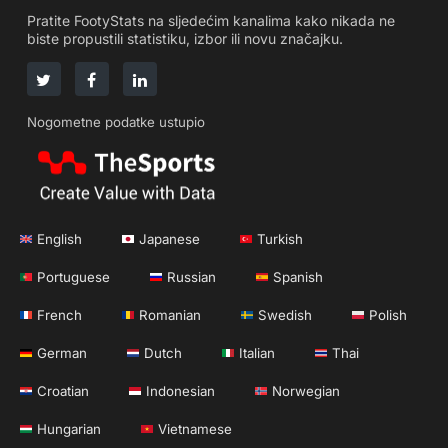
Pratite FootyStats na sljedećim kanalima kako nikada ne
biste propustili statistiku, izbor ili novu značajku.
Nogometne podatke ustupio
English
Japanese
Turkish
Portuguese
Russian
Spanish
French
Romanian
Swedish
Polish
German
Dutch
Italian
Thai
Croatian
Indonesian
Norwegian
Hungarian
Vietnamese