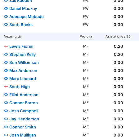
Zak Rudden
0.00
FW
Daniel Mackay
0.00
FW
Adedapo Mebude
0.00
FW
Scott Banks
0.00
FW
Vezni igrači
Pozicija
Asistencije / 90'
Lewis Fiorini
0.26
MF
Stephen Kelly
0.20
MF
Ben Williamson
0.00
MF
Max Anderson
0.00
MF
Marc Leonard
0.00
MF
Scott High
0.00
MF
Elliot Anderson
0.00
MF
Connor Barron
0.00
MF
Josh Campbell
0.00
MF
Jay Henderson
0.00
MF
Connor Smith
0.00
MF
Josh Mulligan
0.00
MF