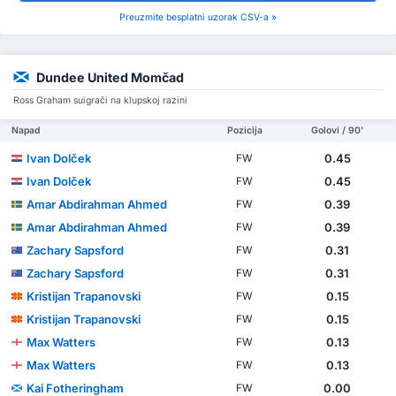
Preuzmite besplatni uzorak CSV-a »
Dundee United Momčad
Ross Graham suigrači na klupskoj razini
Napad
Pozicija
Golovi / 90'
Ivan Dolček
0.45
FW
Ivan Dolček
0.45
FW
Amar Abdirahman Ahmed
0.39
FW
Amar Abdirahman Ahmed
0.39
FW
Zachary Sapsford
0.31
FW
Zachary Sapsford
0.31
FW
Kristijan Trapanovski
0.15
FW
Kristijan Trapanovski
0.15
FW
Max Watters
0.13
FW
Max Watters
0.13
FW
Kai Fotheringham
0.00
FW