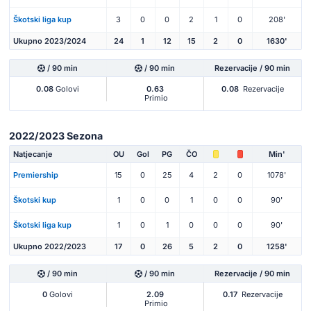
Škotski liga kup
3
0
0
2
1
0
208'
Ukupno 2023/2024
24
1
12
15
2
0
1630'
/ 90 min
/ 90 min
Rezervacije / 90 min
0.08
Golovi
0.63
0.08
Rezervacije
Primio
2022/2023 Sezona
Natjecanje
OU
Gol
PG
ČO
Min'
Premiership
15
0
25
4
2
0
1078'
Škotski kup
1
0
0
1
0
0
90'
Škotski liga kup
1
0
1
0
0
0
90'
Ukupno 2022/2023
17
0
26
5
2
0
1258'
/ 90 min
/ 90 min
Rezervacije / 90 min
0
Golovi
2.09
0.17
Rezervacije
Primio