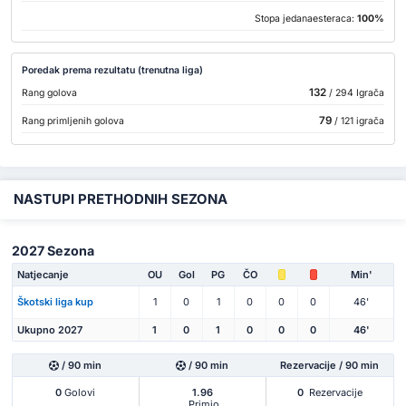
Stopa jedanaesteraca:
100%
Poredak prema rezultatu (trenutna liga)
132
Rang golova
/ 294 Igrača
79
Rang primljenih golova
/ 121 igrača
NASTUPI PRETHODNIH SEZONA
2027 Sezona
Natjecanje
OU
Gol
PG
ČO
Min'
Škotski liga kup
1
0
1
0
0
0
46'
Ukupno 2027
1
0
1
0
0
0
46'
/ 90 min
/ 90 min
Rezervacije / 90 min
0
Golovi
1.96
0
Rezervacije
Primio