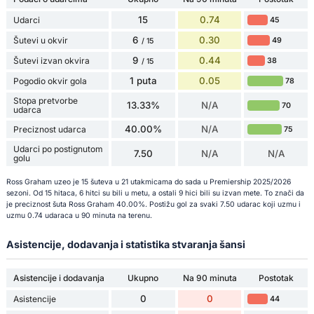
15
0.74
Udarci
45
6
0.30
Šutevi u okvir
49
/ 15
9
0.44
Šutevi izvan okvira
38
/ 15
1 puta
0.05
Pogodio okvir gola
78
Stopa pretvorbe
13.33%
N/A
70
udarca
40.00%
N/A
Preciznost udarca
75
Udarci po postignutom
7.50
N/A
N/A
golu
Ross Graham uzeo je 15 šuteva u 21 utakmicama do sada u Premiership 2025/2026
sezoni. Od 15 hitaca, 6 hitci su bili u metu, a ostali 9 hici bili su izvan mete. To znači da
je preciznost šuta Ross Graham 40.00%. Postižu gol za svaki 7.50 udarac koji uzmu i
uzmu 0.74 udaraca u 90 minuta na terenu.
Asistencije, dodavanja i statistika stvaranja šansi
Asistencije i dodavanja
Ukupno
Na 90 minuta
Postotak
0
0
Asistencije
44