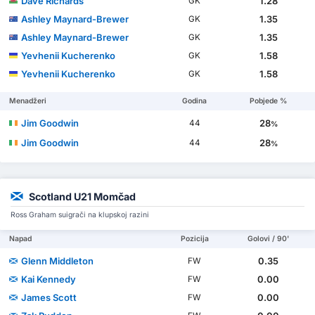
Dave Richards
1.28
GK
Ashley Maynard-Brewer
1.35
GK
Ashley Maynard-Brewer
1.35
GK
Yevhenii Kucherenko
1.58
GK
Yevhenii Kucherenko
1.58
GK
Menadžeri
Godina
Pobjede %
Jim Goodwin
28
44
%
Jim Goodwin
28
44
%
Scotland U21 Momčad
Ross Graham suigrači na klupskoj razini
Napad
Pozicija
Golovi / 90'
Glenn Middleton
0.35
FW
Kai Kennedy
0.00
FW
James Scott
0.00
FW