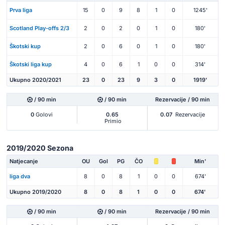
Prva liga
15
0
9
8
1
0
1245'
Scotland Play-offs 2/3
2
0
2
0
1
0
180'
Škotski kup
2
0
6
0
1
0
180'
Škotski liga kup
4
0
6
1
0
0
314'
Ukupno 2020/2021
23
0
23
9
3
0
1919'
/ 90 min
/ 90 min
Rezervacije / 90 min
0
Golovi
0.65
0.07
Rezervacije
Primio
2019/2020 Sezona
Natjecanje
OU
Gol
PG
ČO
Min'
liga dva
8
0
8
1
0
0
674'
Ukupno 2019/2020
8
0
8
1
0
0
674'
/ 90 min
/ 90 min
Rezervacije / 90 min