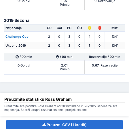
0
Golovi
1.07
0
Rezervacije
Primio
2019 Sezona
Natjecanje
OU
Gol
PG
ČO
Min'
Challenge Cup
2
0
3
0
1
0
134'
Ukupno 2019
2
0
3
0
1
0
134'
/ 90 min
/ 90 min
Rezervacije / 90 min
0
Golovi
2.01
0.67
Rezervacije
Primio
Preuzmite statistiku Ross Graham
Preuzmite sve podatke Ross Graham od 2018/2019 do 2026/2027 sezone za sva
natjecanja. Sadrži ukupni rezultat sezone i prosjek sezone.
Preuzmi CSV (1 kredit)