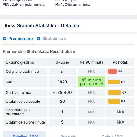
PG
: Primljeni golovi
ČO
: Bez gola
PEN
: Zabijeni jedanaesterci
Min'
: Odigranih minuta
Ross Graham Statistika - Detaljno
Premiership
Škotski kup
Premiership Statistika za Ross Graham
Ukupno gledano
Ukupno
Na 90 minuta
Postotak
21
Odigrane utakmice
N/A
44
87 minuta
1823
min.
62
po utakmici
€179,400
Godišnja plaća
N/A
67
20
Utakmice su počele
N/A
62
Podudara se s
1
N/A
N/A
pretplatom
5
N/A
Utakmice su prekinute
N/A
Primljeni / 90'
Bez gola
Golovi / 90'