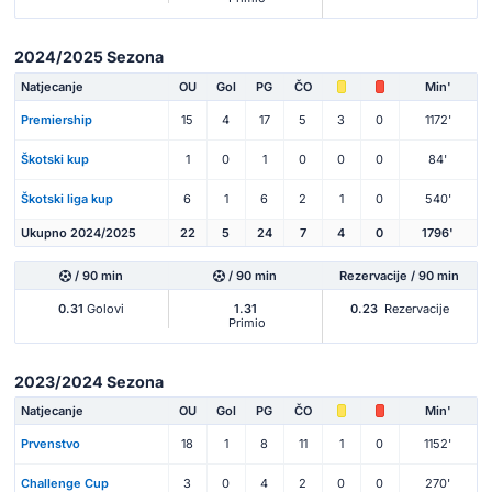
2024/2025 Sezona
Natjecanje
OU
Gol
PG
ČO
Min'
Premiership
15
4
17
5
3
0
1172'
Škotski kup
1
0
1
0
0
0
84'
Škotski liga kup
6
1
6
2
1
0
540'
Ukupno 2024/2025
22
5
24
7
4
0
1796'
/ 90 min
/ 90 min
Rezervacije / 90 min
0.31
Golovi
1.31
0.23
Rezervacije
Primio
2023/2024 Sezona
Natjecanje
OU
Gol
PG
ČO
Min'
Prvenstvo
18
1
8
11
1
0
1152'
Challenge Cup
3
0
4
2
0
0
270'