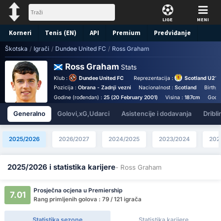
LIGE
MENI
Korneri
Tenis (EN)
API
Premium
Predviđanje
Škotska
/
Igrači
/
Dundee United FC
/
Ross Graham
Ross Graham
Stats
Klub :
Dundee United FC
Reprezentacija :
Scotland U21
Pozicija :
Obrana - Zadnji vezni
Nacionalnost :
Scotland
Birthp
Godine (rođendan) :
25 (20 February 2001)
Visina :
187cm
Godiš
Generalno
Golovi,xG,Udarci
Asistencije i dodavanja
Dribli
2025/2026
2026/2027
2024/2025
2023/2024
202
2025/2026 i statistika karijere
- Ross Graham
Prosječna ocjena u Premiership
7.01
Rang primljenih golova : 79 / 121 igrača
Statistika sezone
Statistika karijere