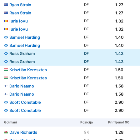
Ryan Strain
1.27
DF
Ryan Strain
1.27
DF
Iurie Iovu
1.32
DF
Iurie Iovu
1.32
DF
Samuel Harding
1.40
DF
Samuel Harding
1.40
DF
Ross Graham
1.43
DF
Ross Graham
1.43
DF
Krisztián Keresztes
1.50
DF
Krisztián Keresztes
1.50
DF
Dario Naamo
1.58
DF
Dario Naamo
1.58
DF
Scott Constable
2.90
DF
Scott Constable
2.90
DF
Golmani
Pozicija
Primljeno/ 90'
Dave Richards
1.28
GK