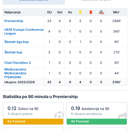
Natjecanje
OU
Gol
As
Min'
PEN
Premiership
33
4
6
3
0
0
2886'
UEFA Europa Conference
4
0
1
0
0
0
360'
League
Škotski liga kup
1
0
0
1
0
0
90'
Škotski kup
3
0
2
0
0
0
270'
Club Friendlies 3
1
0
0
0
0
0
90'
Međunarodno
Međunarodno
1
0
0
0
0
0
44'
Prijateljske
Ukupno 2025/2026
43
4
9
4
0
0
3740'
Statistika po 90 minuta u Premiership
0.12
0.19
Golovi na 90
Asistencije na 90
4 Ukupno golova
6 Ukupno asistencija
63 Postotak
86 Postotak