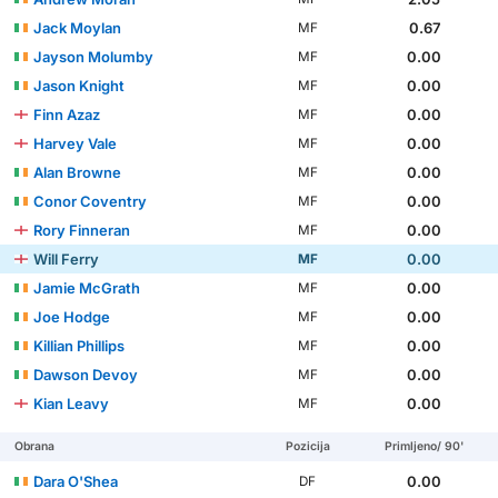
Jack Moylan
0.67
MF
Jayson Molumby
0.00
MF
Jason Knight
0.00
MF
Finn Azaz
0.00
MF
Harvey Vale
0.00
MF
Alan Browne
0.00
MF
Conor Coventry
0.00
MF
Rory Finneran
0.00
MF
Will Ferry
0.00
MF
Jamie McGrath
0.00
MF
Joe Hodge
0.00
MF
Killian Phillips
0.00
MF
Dawson Devoy
0.00
MF
Kian Leavy
0.00
MF
Obrana
Pozicija
Primljeno/ 90'
Dara O'Shea
0.00
DF