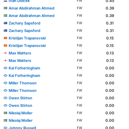
Ivan Dolček
0.45
FW
Amar Abdirahman Ahmed
0.39
FW
Amar Abdirahman Ahmed
0.39
FW
Zachary Sapsford
0.31
FW
Zachary Sapsford
0.31
FW
Kristijan Trapanovski
0.15
FW
Kristijan Trapanovski
0.15
FW
Max Watters
0.13
FW
Max Watters
0.13
FW
Kai Fotheringham
0.00
FW
Kai Fotheringham
0.00
FW
Miller Thomson
0.00
FW
Miller Thomson
0.00
FW
Owen Stirton
0.00
FW
Owen Stirton
0.00
FW
Nikolaj Moller
0.00
FW
Nikolaj Moller
0.00
FW
Johnny Russell
0.00
FW