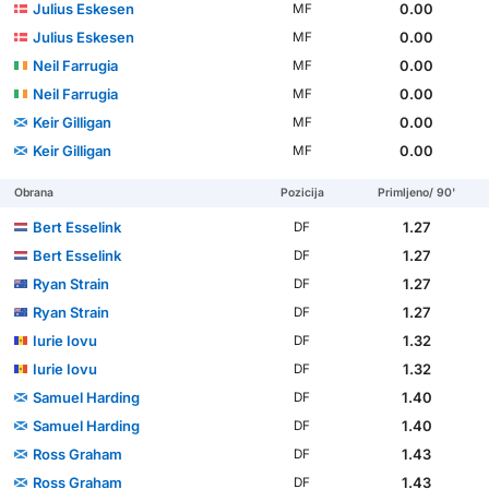
Julius Eskesen
0.00
MF
Julius Eskesen
0.00
MF
Neil Farrugia
0.00
MF
Neil Farrugia
0.00
MF
Keir Gilligan
0.00
MF
Keir Gilligan
0.00
MF
Obrana
Pozicija
Primljeno/ 90'
Bert Esselink
1.27
DF
Bert Esselink
1.27
DF
Ryan Strain
1.27
DF
Ryan Strain
1.27
DF
Iurie Iovu
1.32
DF
Iurie Iovu
1.32
DF
Samuel Harding
1.40
DF
Samuel Harding
1.40
DF
Ross Graham
1.43
DF
Ross Graham
1.43
DF