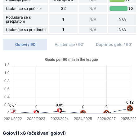
32
Utakmice su počele
N/A
90
Podudara se s
1
N/A
N/A
pretplatom
1
N/A
Utakmice su prekinute
N/A
Golovi / 90'
Asistencije / 90'
Doprinos golu / 90'
Golovi i xG (očekivani golovi)