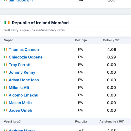
Jim Goodwin
28
44
%
Republic of Ireland Momčad
Will Ferry suigrači na međunarodnoj razini
Napad
Pozicija
Golovi / 90'
Thomas Cannon
4.09
FW
Chiedozie Ogbene
0.29
FW
Troy Parrott
0.00
FW
Johnny Kenny
0.00
FW
Adam Uche Idah
0.00
FW
Millenic Alli
0.00
FW
Aidomo Emakhu
0.00
FW
Mason Melia
0.00
FW
Jaden Umeh
0.00
FW
Vezni igrači
Pozicija
Asistencije / 90'
Andrew Moran
2.05
MF