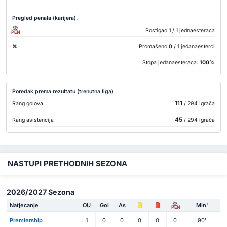
Pregled penala (karijera).
Postigao
1
/ 1 jednaesteraca
PEN
Promašeno
0
/ 1 jedanaesterci
Stopa jedanaesteraca:
100%
Poredak prema rezultatu (trenutna liga)
111
Rang golova
/ 294 Igrača
45
Rang asistencija
/ 294 igrača
NASTUPI PRETHODNIH SEZONA
2026/2027 Sezona
Natjecanje
OU
Gol
As
Min'
PEN
Premiership
1
0
0
0
0
0
90'