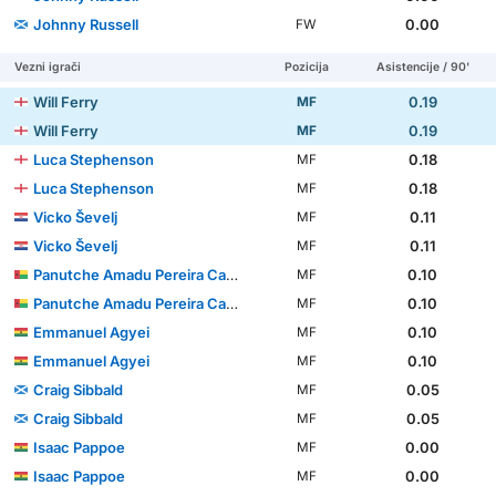
Johnny Russell
0.00
FW
Vezni igrači
Pozicija
Asistencije / 90'
Will Ferry
0.19
MF
Will Ferry
0.19
MF
Luca Stephenson
0.18
MF
Luca Stephenson
0.18
MF
Vicko Ševelj
0.11
MF
Vicko Ševelj
0.11
MF
Panutche Amadu Pereira Camará
0.10
MF
Panutche Amadu Pereira Camará
0.10
MF
Emmanuel Agyei
0.10
MF
Emmanuel Agyei
0.10
MF
Craig Sibbald
0.05
MF
Craig Sibbald
0.05
MF
Isaac Pappoe
0.00
MF
Isaac Pappoe
0.00
MF