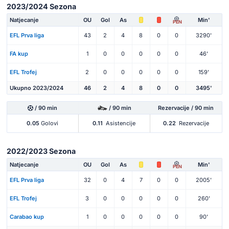
2023/2024 Sezona
Natjecanje
OU
Gol
As
Min'
PEN
EFL Prva liga
43
2
4
8
0
0
3290'
FA kup
1
0
0
0
0
0
46'
EFL Trofej
2
0
0
0
0
0
159'
Ukupno 2023/2024
46
2
4
8
0
0
3495'
/ 90 min
/ 90 min
Rezervacije / 90 min
0.05
Golovi
0.11
Asistencije
0.22
Rezervacije
2022/2023 Sezona
Natjecanje
OU
Gol
As
Min'
PEN
EFL Prva liga
32
0
4
7
0
0
2005'
EFL Trofej
3
0
0
0
0
0
260'
Carabao kup
1
0
0
0
0
0
90'