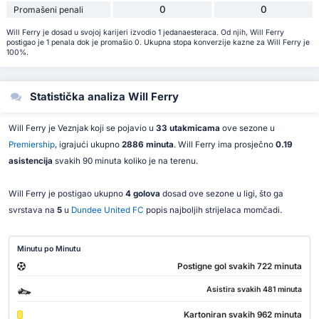
0
0
Promašeni penali
Will Ferry je dosad u svojoj karijeri izvodio 1 jedanaesteraca. Od njih, Will Ferry
postigao je 1 penala dok je promašio 0. Ukupna stopa konverzije kazne za Will Ferry je
100%.
Statistička analiza Will Ferry
Will Ferry je Veznjak koji se pojavio u
33 utakmicama
ove sezone u
Premiership
, igrajući ukupno
2886 minuta
. Will Ferry ima prosječno
0.19
asistencija
svakih 90 minuta koliko je na terenu.
Will Ferry je postigao ukupno
4 golova
dosad ove sezone u ligi, što ga
svrstava na
5
u
Dundee United FC
popis najboljih strijelaca momčadi.
Minutu po Minutu
Postigne gol svakih 722 minuta
Asistira svakih 481 minuta
Kartoniran svakih 962 minuta