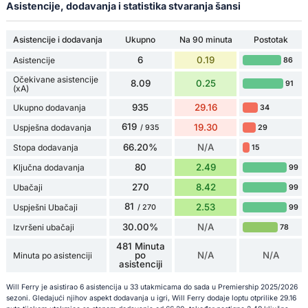
Asistencije, dodavanja i statistika stvaranja šansi
Asistencije i dodavanja
Ukupno
Na 90 minuta
Postotak
6
0.19
Asistencije
86
Očekivane asistencije
8.09
0.25
91
(xA)
935
29.16
Ukupno dodavanja
34
619
19.30
Uspješna dodavanja
29
/ 935
66.20%
N/A
Stopa dodavanja
15
80
2.49
Ključna dodavanja
99
270
8.42
Ubačaji
99
81
2.53
Uspješni Ubačaji
99
/ 270
30.00%
N/A
Izvršeni ubačaji
78
481 Minuta
po
N/A
N/A
Minuta po asistenciji
asistenciji
Will Ferry je asistirao 6 asistencija u 33 utakmicama do sada u Premiership 2025/2026
sezoni. Gledajući njihov aspekt dodavanja u igri, Will Ferry dodaje loptu otprilike 29.16