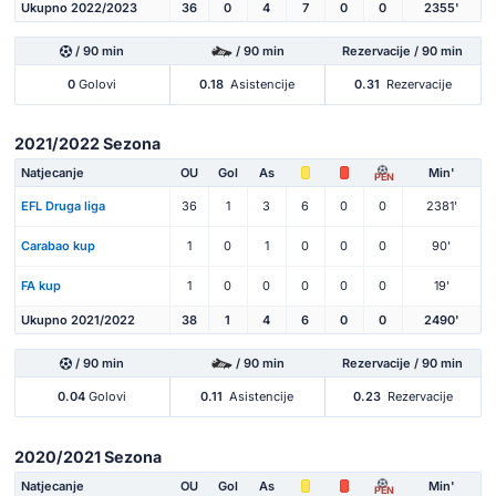
Ukupno 2022/2023
36
0
4
7
0
0
2355'
/ 90 min
/ 90 min
Rezervacije / 90 min
0
Golovi
0.18
Asistencije
0.31
Rezervacije
2021/2022 Sezona
Natjecanje
OU
Gol
As
Min'
PEN
EFL Druga liga
36
1
3
6
0
0
2381'
Carabao kup
1
0
1
0
0
0
90'
FA kup
1
0
0
0
0
0
19'
Ukupno 2021/2022
38
1
4
6
0
0
2490'
/ 90 min
/ 90 min
Rezervacije / 90 min
0.04
Golovi
0.11
Asistencije
0.23
Rezervacije
2020/2021 Sezona
Natjecanje
OU
Gol
As
Min'
PEN