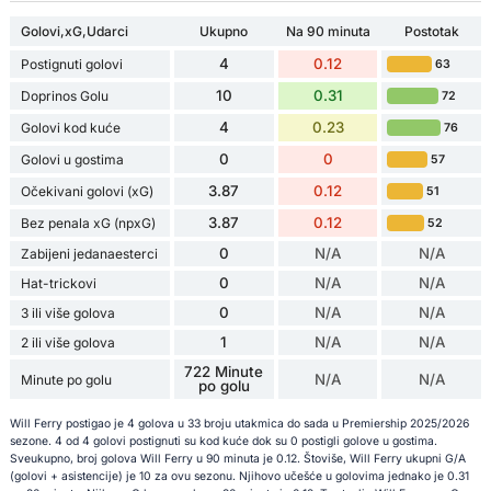
Golovi,xG,Udarci
Ukupno
Na 90 minuta
Postotak
4
0.12
Postignuti golovi
63
10
0.31
Doprinos Golu
72
4
0.23
Golovi kod kuće
76
0
0
Golovi u gostima
57
3.87
0.12
Očekivani golovi (xG)
51
3.87
0.12
Bez penala xG (npxG)
52
0
N/A
N/A
Zabijeni jedanaesterci
0
N/A
N/A
Hat-trickovi
0
N/A
N/A
3 ili više golova
1
N/A
N/A
2 ili više golova
722 Minute
N/A
N/A
Minute po golu
po golu
Will Ferry postigao je 4 golova u 33 broju utakmica do sada u Premiership 2025/2026
sezone. 4 od 4 golovi postignuti su kod kuće dok su 0 postigli golove u gostima.
Sveukupno, broj golova Will Ferry u 90 minuta je 0.12. Štoviše, Will Ferry ukupni G/A
(golovi + asistencije) je 10 za ovu sezonu. Njihovo učešće u golovima jednako je 0.31