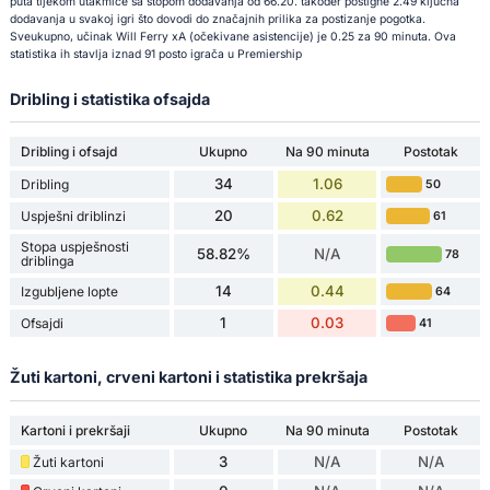
puta tijekom utakmice sa stopom dodavanja od 66.20. također postigne 2.49 ključna
dodavanja u svakoj igri što dovodi do značajnih prilika za postizanje pogotka.
Sveukupno, učinak Will Ferry xA (očekivane asistencije) je 0.25 za 90 minuta. Ova
statistika ih stavlja iznad 91 posto igrača u Premiership
Dribling i statistika ofsajda
Dribling i ofsajd
Ukupno
Na 90 minuta
Postotak
34
1.06
Dribling
50
20
0.62
Uspješni driblinzi
61
Stopa uspješnosti
58.82%
N/A
78
driblinga
14
0.44
Izgubljene lopte
64
1
0.03
Ofsajdi
41
Žuti kartoni, crveni kartoni i statistika prekršaja
Kartoni i prekršaji
Ukupno
Na 90 minuta
Postotak
3
N/A
N/A
Žuti kartoni