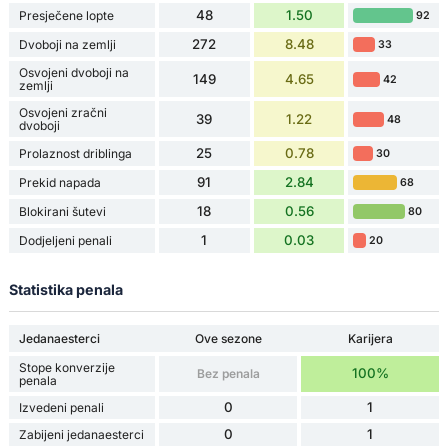
48
1.50
Presječene lopte
92
272
8.48
Dvoboji na zemlji
33
Osvojeni dvoboji na
149
4.65
42
zemlji
Osvojeni zračni
39
1.22
48
dvoboji
25
0.78
Prolaznost driblinga
30
91
2.84
Prekid napada
68
18
0.56
Blokirani šutevi
80
1
0.03
Dodjeljeni penali
20
Statistika penala
Jedanaesterci
Ove sezone
Karijera
Stope konverzije
100%
Bez penala
penala
0
1
Izvedeni penali
0
1
Zabijeni jedanaesterci