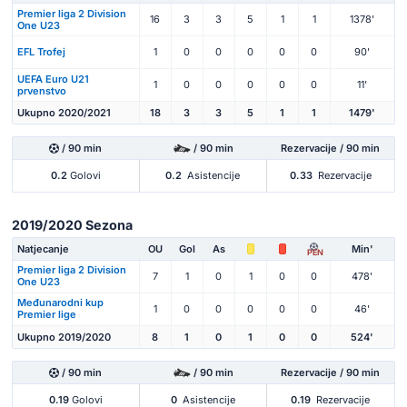
Premier liga 2 Division
16
3
3
5
1
1
1378'
One U23
EFL Trofej
1
0
0
0
0
0
90'
UEFA Euro U21
1
0
0
0
0
0
11'
prvenstvo
Ukupno 2020/2021
18
3
3
5
1
1
1479'
/ 90 min
/ 90 min
Rezervacije / 90 min
0.2
Golovi
0.2
Asistencije
0.33
Rezervacije
2019/2020 Sezona
Natjecanje
OU
Gol
As
Min'
PEN
Premier liga 2 Division
7
1
0
1
0
0
478'
One U23
Međunarodni kup
1
0
0
0
0
0
46'
Premier lige
Ukupno 2019/2020
8
1
0
1
0
0
524'
/ 90 min
/ 90 min
Rezervacije / 90 min
0.19
Golovi
0
Asistencije
0.19
Rezervacije