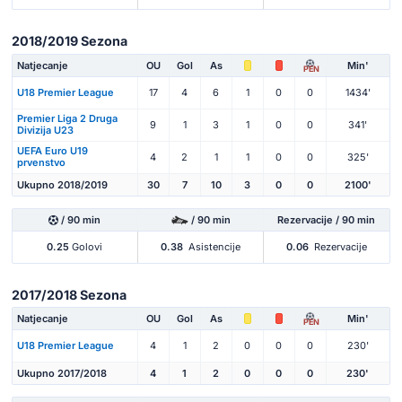
2018/2019 Sezona
Natjecanje
OU
Gol
As
Min'
PEN
U18 Premier League
17
4
6
1
0
0
1434'
Premier Liga 2 Druga
9
1
3
1
0
0
341'
Divizija U23
UEFA Euro U19
4
2
1
1
0
0
325'
prvenstvo
Ukupno 2018/2019
30
7
10
3
0
0
2100'
/ 90 min
/ 90 min
Rezervacije / 90 min
0.25
Golovi
0.38
Asistencije
0.06
Rezervacije
2017/2018 Sezona
Natjecanje
OU
Gol
As
Min'
PEN
U18 Premier League
4
1
2
0
0
0
230'
Ukupno 2017/2018
4
1
2
0
0
0
230'