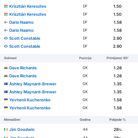
Krisztián Keresztes
1.50
DF
Krisztián Keresztes
1.50
DF
Dario Naamo
1.58
DF
Dario Naamo
1.58
DF
Scott Constable
2.90
DF
Scott Constable
2.90
DF
Golmani
Pozicija
Primljeno/ 90'
Dave Richards
1.28
GK
Dave Richards
1.28
GK
Ashley Maynard-Brewer
1.35
GK
Ashley Maynard-Brewer
1.35
GK
Yevhenii Kucherenko
1.58
GK
Yevhenii Kucherenko
1.58
GK
Menadžeri
Godina
Pobjede %
Jim Goodwin
28
44
%