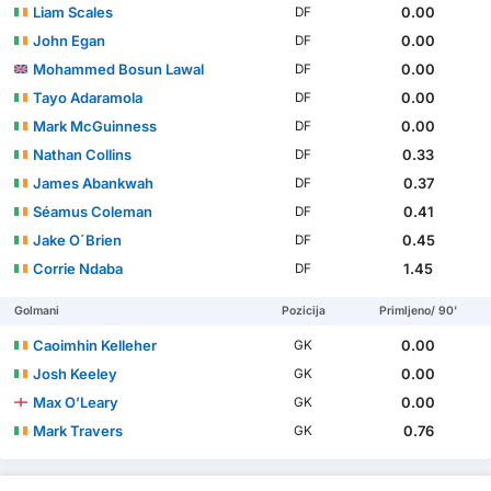
Liam Scales
0.00
DF
John Egan
0.00
DF
Mohammed Bosun Lawal
0.00
DF
Tayo Adaramola
0.00
DF
Mark McGuinness
0.00
DF
Nathan Collins
0.33
DF
James Abankwah
0.37
DF
Séamus Coleman
0.41
DF
Jake O´Brien
0.45
DF
Corrie Ndaba
1.45
DF
Golmani
Pozicija
Primljeno/ 90'
Caoimhin Kelleher
0.00
GK
Josh Keeley
0.00
GK
Max O’Leary
0.00
GK
Mark Travers
0.76
GK