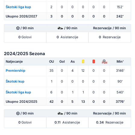
Škotski liga kup
2
0
0
0
0
0
152'
Ukupno 2026/2027
3
0
0
0
0
0
242'
/ 90 min
/ 90 min
Rezervacije / 90 min
0
Golovi
0
Asistencije
0
Rezervacije
2024/2025 Sezona
Natjecanje
OU
Gol
As
Min'
PEN
Premiership
35
0
4
12
0
0
3146'
Škotski kup
1
0
0
0
0
0
90'
Škotski liga kup
6
0
1
1
0
0
540'
Ukupno 2024/2025
42
0
5
13
0
0
3776'
/ 90 min
/ 90 min
Rezervacije / 90 min
0
Golovi
0.11
Asistencije
0.34
Rezervacije