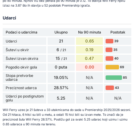
po 90 minuta. Njihov xG bez penala po 90 minuta je 0.12. To stavlja Will Ferry npxG
izlaz na 3.87 što ih stavlja u 52 postotak Premiership igrača.
Udarci
Podaci o udarcima
Ukupno
Na 90 minuta
Postotak
21
0.65
Udarci
39
6
0.19
Šutevi u okvir
35
/ 21
15
0.47
Šutevi izvan okvira
40
/ 21
0 puta
0.00
Pogodio okvir gola
69
Stopa pretvorbe
19.05%
N/A
85
udarca
28.57%
N/A
Preciznost udarca
43
Udarci po postignutom
5.25
N/A
N/A
golu
Will Ferry uzeo je 21 šuteva u 33 utakmicama do sada u Premiership 2025/2026 sezoni.
Od 21 hitaca, 6 hitci su bili u metu, a ostali 15 hici bili su izvan mete. To znači da je
preciznost šuta Will Ferry 28.57%. Postižu gol za svaki 5.25 udarac koji uzmu i uzmu
0.65 udaraca u 90 minuta na terenu.