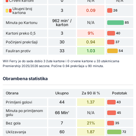
0
N/A
N/A
Crveni kartoni
Ukupni broj
3
0.09
26
kartona
962 min' /
N/A
Minuta po Kartonu
85
karton
3
9%
Kartoni preko 0,5
40
30
0.94
Počinjeni prekršaji
37
33
1.03
Fauliran protiv
54
Will Ferry je do sada dobio 3 žute kartone i 0 crvene kartone u 33 utakmicama
Premiership 2025/2026 sezone. Počine 0.94 prekršaja u 90 minuta.
Obrambena statistika
Obrana
Ukupno
Za 90 ili %
Postotak
44
1.37
Primljeni golovi
43
Minuta po primljenom
66 Min'
N/A
45
golu
7
21%
Bez gola
35
60
1.87
Uklizavanja
72