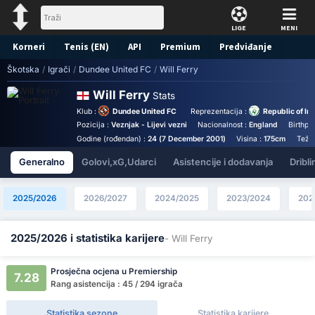
LIGE
MENI
Korneri
Tenis (EN)
API
Premium
Predviđanje
Škotska
/
Igrači
/
Dundee United FC
/
Will Ferry
Will Ferry
Stats
Klub :
Dundee United FC
Reprezentacija :
Republic of Ir
Pozicija :
Veznjak - Lijevi vezni
Nacionalnost :
England
Birthpl
Godine (rođendan) :
24 (7 December 2001)
Visina :
175cm
Teži
Generalno
Golovi,xG,Udarci
Asistencije i dodavanja
Dribli
2025/2026
2026/2027
2024/2025
2023/2024
202
2025/2026 i statistika karijere
- Will Ferry
Prosječna ocjena u Premiership
7.28
Rang asistencija : 45 / 294 igrača
Statistika sezone
Statistika karijere