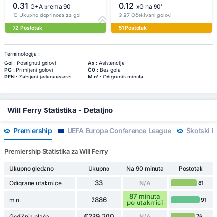
0.31
0.12
G+A prema 90
xG na 90'
10 Ukupno doprinosa za gol
3.87 Očekivani golovi
72 Postotak
51 Postotak
Terminologija :
Gol
: Postignuti golovi
As
: Asistencije
PG
: Primljeni golovi
ČO
: Bez gola
PEN
: Zabijeni jedanaesterci
Min'
: Odigranih minuta
Will Ferry Statistika - Detaljno
Premiership
UEFA Europa Conference League
Škotski l
Premiership Statistika za Will Ferry
Ukupno gledano
Ukupno
Na 90 minuta
Postotak
33
Odigrane utakmice
N/A
81
87 minuta
2886
min.
91
po utakmici
€239,200
Godišnja plaća
N/A
76