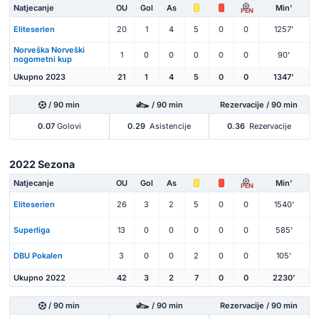
Natjecanje
OU
Gol
As
Min'
PEN
Eliteserien
20
1
4
5
0
0
1257'
Norveška Norveški
1
0
0
0
0
0
90'
nogometni kup
Ukupno 2023
21
1
4
5
0
0
1347'
/ 90 min
/ 90 min
Rezervacije / 90 min
0.07
Golovi
0.29
Asistencije
0.36
Rezervacije
2022 Sezona
Natjecanje
OU
Gol
As
Min'
PEN
Eliteserien
26
3
2
5
0
0
1540'
Superliga
13
0
0
0
0
0
585'
DBU Pokalen
3
0
0
2
0
0
105'
Ukupno 2022
42
3
2
7
0
0
2230'
/ 90 min
/ 90 min
Rezervacije / 90 min