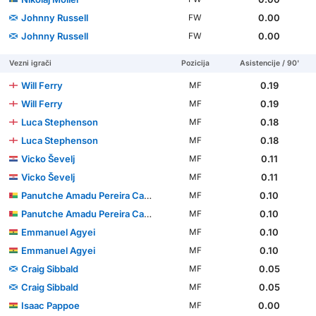
Johnny Russell
0.00
FW
Johnny Russell
0.00
FW
Vezni igrači
Pozicija
Asistencije / 90'
Will Ferry
0.19
MF
Will Ferry
0.19
MF
Luca Stephenson
0.18
MF
Luca Stephenson
0.18
MF
Vicko Ševelj
0.11
MF
Vicko Ševelj
0.11
MF
Panutche Amadu Pereira Camará
0.10
MF
Panutche Amadu Pereira Camará
0.10
MF
Emmanuel Agyei
0.10
MF
Emmanuel Agyei
0.10
MF
Craig Sibbald
0.05
MF
Craig Sibbald
0.05
MF
Isaac Pappoe
0.00
MF