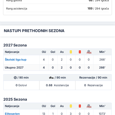
68
Rang golova
/ 294 Igrača
169
Rang asistencija
/ 294 igrača
NASTUPI PRETHODNIH SEZONA
2027 Sezona
Natjecanje
OU
Gol
As
Min'
PEN
Škotski liga kup
4
0
2
0
0
0
266'
Ukupno 2027
4
0
2
0
0
0
266'
/ 90 min
/ 90 min
Rezervacije / 90 min
0
Golovi
0.68
Asistencije
0
Rezervacije
2025 Sezona
Natjecanje
OU
Gol
As
Min'
PEN
Eliteserien
13
1
0
3
0
0
1073'