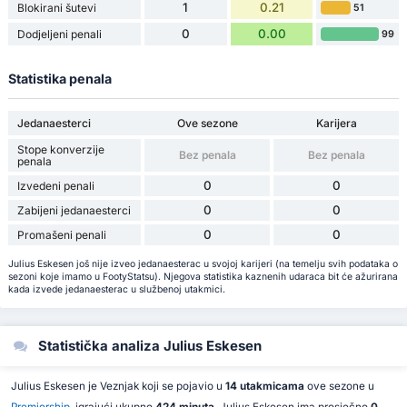
1
0.21
Blokirani šutevi
51
0
0.00
Dodjeljeni penali
99
Statistika penala
Jedanaesterci
Ove sezone
Karijera
Stope konverzije
Bez penala
Bez penala
penala
0
0
Izvedeni penali
0
0
Zabijeni jedanaesterci
0
0
Promašeni penali
Julius Eskesen još nije izveo jedanaesterac u svojoj karijeri (na temelju svih podataka o
sezoni koje imamo u FootyStatsu). Njegova statistika kaznenih udaraca bit će ažurirana
kada izvede jedanaesterac u službenoj utakmici.
Statistička analiza Julius Eskesen
Julius Eskesen je Veznjak koji se pojavio u
14 utakmicama
ove sezone u