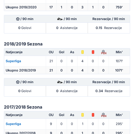
Ukupno 2019/2020
17
1
0
3
1
0
759'
/ 90 min
/ 90 min
Rezervacije / 90 min
0
Golovi
0
Asistencije
0.15
Rezervacije
2018/2019 Sezona
Natjecanje
OU
Gol
As
Min'
PEN
Superliga
21
0
0
4
0
0
1071'
Ukupno 2018/2019
21
0
0
4
0
0
1071'
/ 90 min
/ 90 min
Rezervacije / 90 min
0
Golovi
0
Asistencije
0.34
Rezervacije
2017/2018 Sezona
Natjecanje
OU
Gol
As
Min'
PEN
Superliga
9
0
0
1
0
0
295'
Ukupno 2017/2018
9
0
0
1
0
0
295'