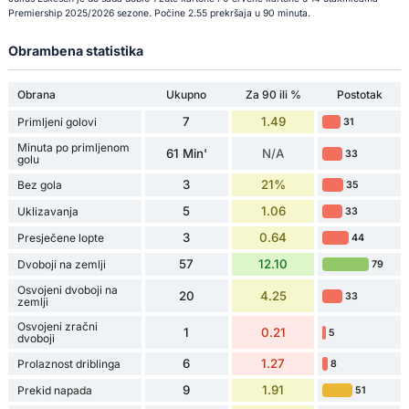
Premiership 2025/2026 sezone. Počine 2.55 prekršaja u 90 minuta.
Obrambena statistika
Obrana
Ukupno
Za 90 ili %
Postotak
7
1.49
Primljeni golovi
31
Minuta po primljenom
61 Min'
N/A
33
golu
3
21%
Bez gola
35
5
1.06
Uklizavanja
33
3
0.64
Presječene lopte
44
57
12.10
Dvoboji na zemlji
79
Osvojeni dvoboji na
20
4.25
33
zemlji
Osvojeni zračni
1
0.21
5
dvoboji
6
1.27
Prolaznost driblinga
8
9
1.91
Prekid napada
51