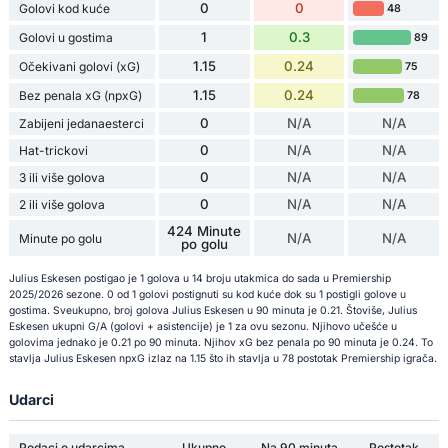
0
0
Golovi kod kuće
48
1
0.3
Golovi u gostima
89
1.15
0.24
Očekivani golovi (xG)
75
1.15
0.24
Bez penala xG (npxG)
78
0
N/A
N/A
Zabijeni jedanaesterci
0
N/A
N/A
Hat-trickovi
0
N/A
N/A
3 ili više golova
0
N/A
N/A
2 ili više golova
424 Minute
N/A
N/A
Minute po golu
po golu
Julius Eskesen postigao je 1 golova u 14 broju utakmica do sada u Premiership
2025/2026 sezone. 0 od 1 golovi postignuti su kod kuće dok su 1 postigli golove u
gostima. Sveukupno, broj golova Julius Eskesen u 90 minuta je 0.21. Štoviše, Julius
Eskesen ukupni G/A (golovi + asistencije) je 1 za ovu sezonu. Njihovo učešće u
golovima jednako je 0.21 po 90 minuta. Njihov xG bez penala po 90 minuta je 0.24. To
stavlja Julius Eskesen npxG izlaz na 1.15 što ih stavlja u 78 postotak Premiership igrača.
Udarci
Podaci o udarcima
Ukupno
Na 90 minuta
Postotak