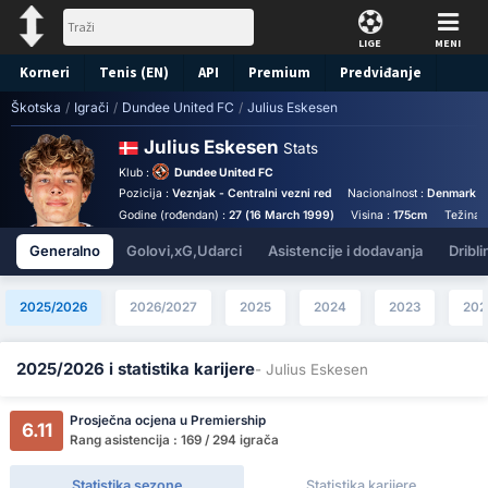
LIGE
MENI
Korneri
Tenis (EN)
API
Premium
Predviđanje
Škotska
/
Igrači
/
Dundee United FC
/
Julius Eskesen
Julius Eskesen
Stats
Klub :
Dundee United FC
Pozicija :
Veznjak - Centralni vezni red
Nacionalnost :
Denmark
Godine (rođendan) :
27 (16 March 1999)
Visina :
175cm
Težina 
Generalno
Golovi,xG,Udarci
Asistencije i dodavanja
Dribli
2025/2026
2026/2027
2025
2024
2023
202
2025/2026 i statistika karijere
- Julius Eskesen
Prosječna ocjena u Premiership
6.11
Rang asistencija : 169 / 294 igrača
Statistika sezone
Statistika karijere