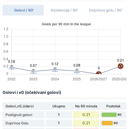
Golovi / 90'
Asistencije / 90'
Doprinos golu / 90'
Golovi i xG (očekivani golovi)
Golovi,xG,Udarci
Ukupno
Na 90 minuta
Postotak
1
0.21
Postignuti golovi
80
1
0.21
Doprinos Golu
60