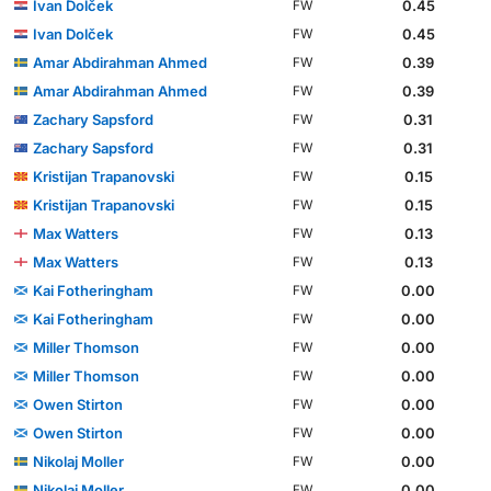
Ivan Dolček
0.45
FW
Ivan Dolček
0.45
FW
Amar Abdirahman Ahmed
0.39
FW
Amar Abdirahman Ahmed
0.39
FW
Zachary Sapsford
0.31
FW
Zachary Sapsford
0.31
FW
Kristijan Trapanovski
0.15
FW
Kristijan Trapanovski
0.15
FW
Max Watters
0.13
FW
Max Watters
0.13
FW
Kai Fotheringham
0.00
FW
Kai Fotheringham
0.00
FW
Miller Thomson
0.00
FW
Miller Thomson
0.00
FW
Owen Stirton
0.00
FW
Owen Stirton
0.00
FW
Nikolaj Moller
0.00
FW
Nikolaj Moller
0.00
FW