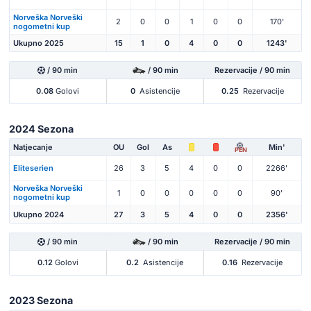
Norveška Norveški
2
0
0
1
0
0
170'
nogometni kup
Ukupno 2025
15
1
0
4
0
0
1243'
/ 90 min
/ 90 min
Rezervacije / 90 min
0.08
Golovi
0
Asistencije
0.25
Rezervacije
2024 Sezona
Natjecanje
OU
Gol
As
Min'
PEN
Eliteserien
26
3
5
4
0
0
2266'
Norveška Norveški
1
0
0
0
0
0
90'
nogometni kup
Ukupno 2024
27
3
5
4
0
0
2356'
/ 90 min
/ 90 min
Rezervacije / 90 min
0.12
Golovi
0.2
Asistencije
0.16
Rezervacije
2023 Sezona