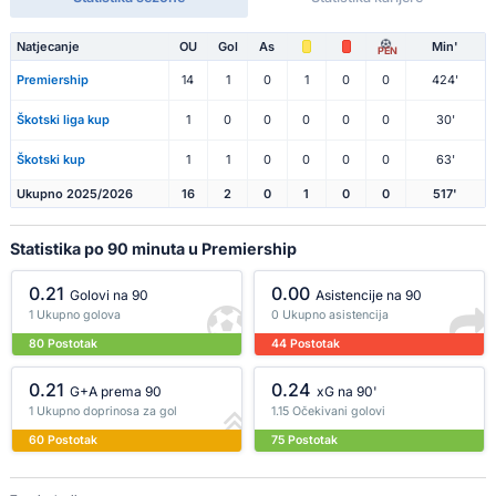
Natjecanje
OU
Gol
As
Min'
PEN
Premiership
14
1
0
1
0
0
424'
Škotski liga kup
1
0
0
0
0
0
30'
Škotski kup
1
1
0
0
0
0
63'
Ukupno 2025/2026
16
2
0
1
0
0
517'
Statistika po 90 minuta u Premiership
0.21
0.00
Golovi na 90
Asistencije na 90
1 Ukupno golova
0 Ukupno asistencija
80 Postotak
44 Postotak
0.21
0.24
G+A prema 90
xG na 90'
1 Ukupno doprinosa za gol
1.15 Očekivani golovi
60 Postotak
75 Postotak