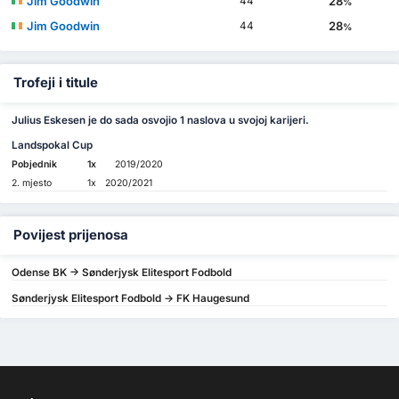
Jim Goodwin
28
44
%
Jim Goodwin
28
44
%
Trofeji i titule
Julius Eskesen je do sada osvojio 1 naslova u svojoj karijeri.
Landspokal Cup
Pobjednik
1x
2019/2020
2. mjesto
1x
2020/2021
Povijest prijenosa
Odense BK -> Sønderjysk Elitesport Fodbold
Sønderjysk Elitesport Fodbold -> FK Haugesund