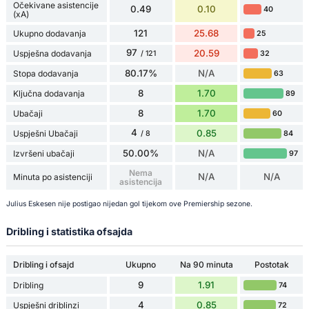
Očekivane asistencije
0.49
0.10
40
(xA)
121
25.68
Ukupno dodavanja
25
97
20.59
Uspješna dodavanja
32
/ 121
80.17%
N/A
Stopa dodavanja
63
8
1.70
Ključna dodavanja
89
8
1.70
Ubačaji
60
4
0.85
Uspješni Ubačaji
84
/ 8
50.00%
N/A
Izvršeni ubačaji
97
Nema
N/A
N/A
Minuta po asistenciji
asistencija
Julius Eskesen nije postigao nijedan gol tijekom ove Premiership sezone.
Dribling i statistika ofsajda
Dribling i ofsajd
Ukupno
Na 90 minuta
Postotak
9
1.91
Dribling
74
4
0.85
Uspješni driblinzi
72