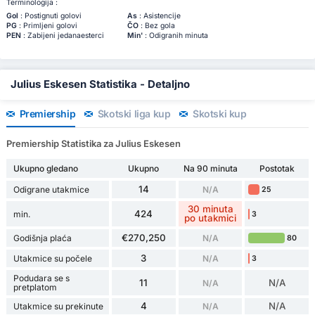
Terminologija :
Gol
: Postignuti golovi
As
: Asistencije
PG
: Primljeni golovi
ČO
: Bez gola
PEN
: Zabijeni jedanaesterci
Min'
: Odigranih minuta
Julius Eskesen Statistika - Detaljno
Premiership
Škotski liga kup
Škotski kup
Premiership Statistika za Julius Eskesen
Ukupno gledano
Ukupno
Na 90 minuta
Postotak
14
Odigrane utakmice
N/A
25
30 minuta
424
min.
3
po utakmici
€270,250
Godišnja plaća
N/A
80
3
Utakmice su počele
N/A
3
Podudara se s
11
N/A
N/A
pretplatom
4
N/A
Utakmice su prekinute
N/A