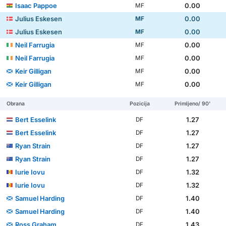
Isaac Pappoe
0.00
MF
Julius Eskesen
0.00
MF
Julius Eskesen
0.00
MF
Neil Farrugia
0.00
MF
Neil Farrugia
0.00
MF
Keir Gilligan
0.00
MF
Keir Gilligan
0.00
MF
Obrana
Pozicija
Primljeno/ 90'
Bert Esselink
1.27
DF
Bert Esselink
1.27
DF
Ryan Strain
1.27
DF
Ryan Strain
1.27
DF
Iurie Iovu
1.32
DF
Iurie Iovu
1.32
DF
Samuel Harding
1.40
DF
Samuel Harding
1.40
DF
Ross Graham
1.43
DF