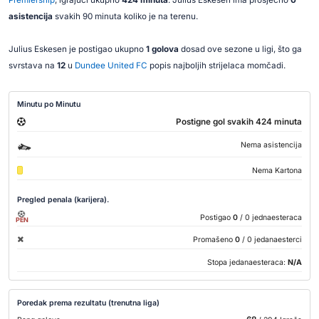
Premiership
, igrajući ukupno
424 minuta
. Julius Eskesen ima prosječno
0
asistencija
svakih 90 minuta koliko je na terenu.
Julius Eskesen je postigao ukupno
1 golova
dosad ove sezone u ligi, što ga
svrstava na
12
u
Dundee United FC
popis najboljih strijelaca momčadi.
Minutu po Minutu
Postigne gol svakih 424 minuta
Nema asistencija
Nema Kartona
Pregled penala (karijera).
Postigao
0
/ 0 jednaesteraca
PEN
Promašeno
0
/ 0 jedanaesterci
Stopa jedanaesteraca:
N/A
Poredak prema rezultatu (trenutna liga)