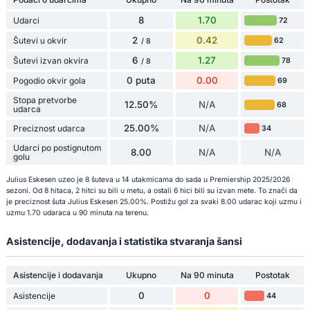
8
1.70
Udarci
72
2
0.42
Šutevi u okvir
62
/ 8
6
1.27
Šutevi izvan okvira
78
/ 8
0 puta
0.00
Pogodio okvir gola
69
Stopa pretvorbe
12.50%
N/A
68
udarca
25.00%
N/A
Preciznost udarca
34
Udarci po postignutom
8.00
N/A
N/A
golu
Julius Eskesen uzeo je 8 šuteva u 14 utakmicama do sada u Premiership 2025/2026
sezoni. Od 8 hitaca, 2 hitci su bili u metu, a ostali 6 hici bili su izvan mete. To znači da
je preciznost šuta Julius Eskesen 25.00%. Postižu gol za svaki 8.00 udarac koji uzmu i
uzmu 1.70 udaraca u 90 minuta na terenu.
Asistencije, dodavanja i statistika stvaranja šansi
Asistencije i dodavanja
Ukupno
Na 90 minuta
Postotak
0
0
Asistencije
44