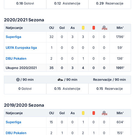
0.18
Golovi
0.12
Asistencije
0.29
Rezervacije
2020/2021 Sezona
Natjecanje
OU
Gol
As
Min'
PEN
Superliga
32
0
3
3
0
0
1796'
UEFA Europska liga
1
0
0
0
0
0
59'
DBU Pokalen
2
0
0
1
0
0
136'
Ukupno 2020/2021
35
0
3
4
0
0
1991'
/ 90 min
/ 90 min
Rezervacije / 90 min
0
Golovi
0.15
Asistencije
0.15
Rezervacije
2019/2020 Sezona
Natjecanje
OU
Gol
As
Min'
PEN
Superliga
15
0
0
1
0
0
604'
DBU Pokalen
2
1
0
2
1
0
155'