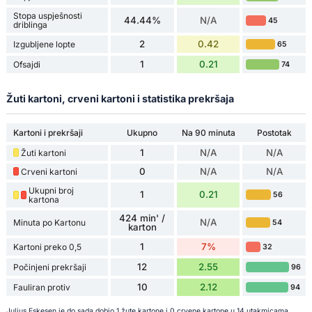
Stopa uspješnosti
44.44%
N/A
45
driblinga
2
0.42
Izgubljene lopte
65
1
0.21
Ofsajdi
74
Žuti kartoni, crveni kartoni i statistika prekršaja
Kartoni i prekršaji
Ukupno
Na 90 minuta
Postotak
1
N/A
N/A
Žuti kartoni
0
N/A
N/A
Crveni kartoni
Ukupni broj
1
0.21
56
kartona
424 min' /
N/A
Minuta po Kartonu
54
karton
1
7%
Kartoni preko 0,5
32
12
2.55
Počinjeni prekršaji
96
10
2.12
Fauliran protiv
94
Julius Eskesen je do sada dobio 1 žute kartone i 0 crvene kartone u 14 utakmicama