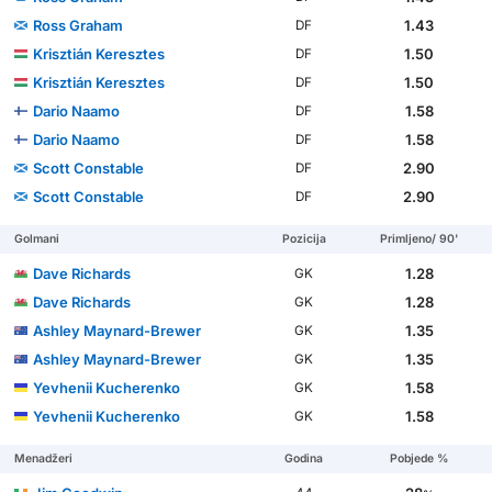
Ross Graham
1.43
DF
Krisztián Keresztes
1.50
DF
Krisztián Keresztes
1.50
DF
Dario Naamo
1.58
DF
Dario Naamo
1.58
DF
Scott Constable
2.90
DF
Scott Constable
2.90
DF
Golmani
Pozicija
Primljeno/ 90'
Dave Richards
1.28
GK
Dave Richards
1.28
GK
Ashley Maynard-Brewer
1.35
GK
Ashley Maynard-Brewer
1.35
GK
Yevhenii Kucherenko
1.58
GK
Yevhenii Kucherenko
1.58
GK
Menadžeri
Godina
Pobjede %