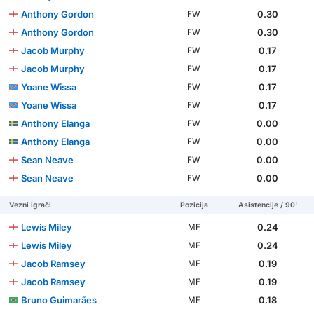
Anthony Gordon
0.30
FW
Anthony Gordon
0.30
FW
Jacob Murphy
0.17
FW
Jacob Murphy
0.17
FW
Yoane Wissa
0.17
FW
Yoane Wissa
0.17
FW
Anthony Elanga
0.00
FW
Anthony Elanga
0.00
FW
Sean Neave
0.00
FW
Sean Neave
0.00
FW
Vezni igrači
Pozicija
Asistencije / 90'
Lewis Miley
0.24
MF
Lewis Miley
0.24
MF
Jacob Ramsey
0.19
MF
Jacob Ramsey
0.19
MF
Bruno Guimarães
0.18
MF