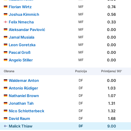
Florian Wirtz
0.74
MF
Joshua Kimmich
0.56
MF
Felix Nmecha
0.33
MF
Aleksandar Pavlović
0.00
MF
Jamal Musiala
0.00
MF
Leon Goretzka
0.00
MF
Pascal Groß
0.00
MF
Angelo Stiller
0.00
MF
Obrana
Pozicija
Primljeno/ 90'
Waldemar Anton
0.00
DF
Antonio Rüdiger
1.03
DF
Nathaniel Brown
1.07
DF
Jonathan Tah
1.31
DF
Nico Schlotterbeck
1.32
DF
David Raum
1.68
DF
Malick Thiaw
9.00
DF