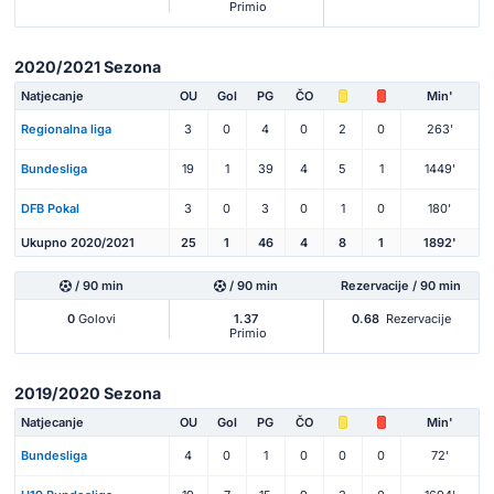
Primio
2020/2021 Sezona
Natjecanje
OU
Gol
PG
ČO
Min'
Regionalna liga
3
0
4
0
2
0
263'
Bundesliga
19
1
39
4
5
1
1449'
DFB Pokal
3
0
3
0
1
0
180'
Ukupno 2020/2021
25
1
46
4
8
1
1892'
/ 90 min
/ 90 min
Rezervacije / 90 min
0
Golovi
1.37
0.68
Rezervacije
Primio
2019/2020 Sezona
Natjecanje
OU
Gol
PG
ČO
Min'
Bundesliga
4
0
1
0
0
0
72'