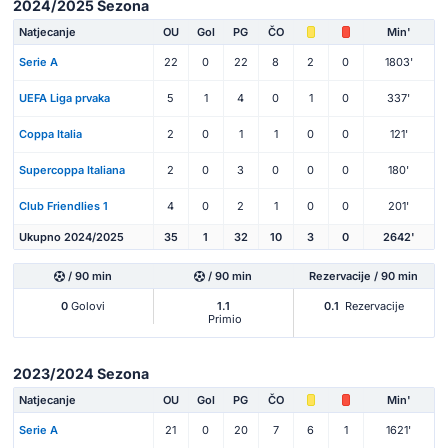
2024/2025 Sezona
Natjecanje
OU
Gol
PG
ČO
Min'
Serie A
22
0
22
8
2
0
1803'
UEFA Liga prvaka
5
1
4
0
1
0
337'
Coppa Italia
2
0
1
1
0
0
121'
Supercoppa Italiana
2
0
3
0
0
0
180'
Club Friendlies 1
4
0
2
1
0
0
201'
Ukupno 2024/2025
35
1
32
10
3
0
2642'
/ 90 min
/ 90 min
Rezervacije / 90 min
0
Golovi
1.1
0.1
Rezervacije
Primio
2023/2024 Sezona
Natjecanje
OU
Gol
PG
ČO
Min'
Serie A
21
0
20
7
6
1
1621'