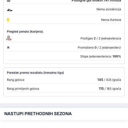
Postigne gol svakih 741 minuta
Nema asistencija
Nema Kartona
Pregled penala (karijera).
Postigao
2
/ 2 jednaesteraca
PEN
Promašeno
0
/ 2 jedanaesterci
Stopa jedanaesteraca:
100%
Poredak prema rezultatu (trenutna liga)
145
Rang golova
/ 425 Igrača
115
Rang primljenih golova
/ 185 igrača
NASTUPI PRETHODNIH SEZONA