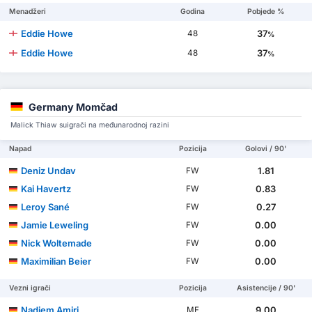
Menadžeri
Godina
Pobjede %
Eddie Howe
37
48
%
Eddie Howe
37
48
%
Germany Momčad
Malick Thiaw suigrači na međunarodnoj razini
Napad
Pozicija
Golovi / 90'
Deniz Undav
1.81
FW
Kai Havertz
0.83
FW
Leroy Sané
0.27
FW
Jamie Leweling
0.00
FW
Nick Woltemade
0.00
FW
Maximilian Beier
0.00
FW
Vezni igrači
Pozicija
Asistencije / 90'
Nadiem Amiri
9.00
MF