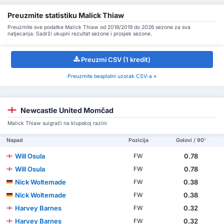
Preuzmite statistiku Malick Thiaw
Preuzmite sve podatke Malick Thiaw od 2018/2019 do 2026 sezone za sva
natjecanja. Sadrži ukupni rezultat sezone i prosjek sezone.
Preuzmi CSV (1 kredit)
Preuzmite besplatni uzorak CSV-a »
Newcastle United Momčad
Malick Thiaw suigrači na klupskoj razini
Napad
Pozicija
Golovi / 90'
Will Osula
0.78
FW
Will Osula
0.78
FW
Nick Woltemade
0.38
FW
Nick Woltemade
0.38
FW
Harvey Barnes
0.32
FW
Harvey Barnes
0.32
FW