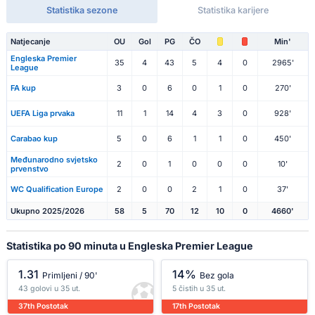
Statistika sezone
Statistika karijere
Natjecanje
OU
Gol
PG
ČO
Min'
Engleska Premier
35
4
43
5
4
0
2965'
League
FA kup
3
0
6
0
1
0
270'
UEFA Liga prvaka
11
1
14
4
3
0
928'
Carabao kup
5
0
6
1
1
0
450'
Međunarodno svjetsko
2
0
1
0
0
0
10'
prvenstvo
WC Qualification Europe
2
0
0
2
1
0
37'
Ukupno 2025/2026
58
5
70
12
10
0
4660'
Statistika po 90 minuta u Engleska Premier League
1.31
14%
Primljeni / 90'
Bez gola
43 golovi u 35 ut.
5 čistih u 35 ut.
37th Postotak
17th Postotak