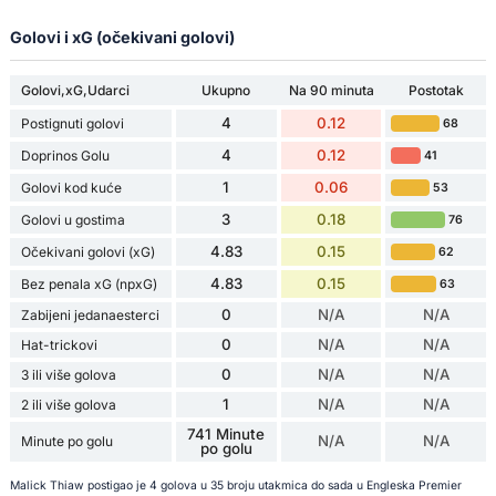
Golovi i xG (očekivani golovi)
Golovi,xG,Udarci
Ukupno
Na 90 minuta
Postotak
4
0.12
Postignuti golovi
68
4
0.12
Doprinos Golu
41
1
0.06
Golovi kod kuće
53
3
0.18
Golovi u gostima
76
4.83
0.15
Očekivani golovi (xG)
62
4.83
0.15
Bez penala xG (npxG)
63
0
N/A
N/A
Zabijeni jedanaesterci
0
N/A
N/A
Hat-trickovi
0
N/A
N/A
3 ili više golova
1
N/A
N/A
2 ili više golova
741 Minute
N/A
N/A
Minute po golu
po golu
Malick Thiaw postigao je 4 golova u 35 broju utakmica do sada u Engleska Premier