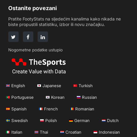
Ostanite povezani
Pratite FootyStats na sljedećim kanalima kako nikada ne
biste propustili statistiku, izbor ili novu značajku.
Nogometne podatke ustupio
English
Japanese
Turkish
Portuguese
Korean
Russian
Spanish
French
Romanian
Swedish
Polish
German
Dutch
Italian
Thai
Croatian
Indonesian