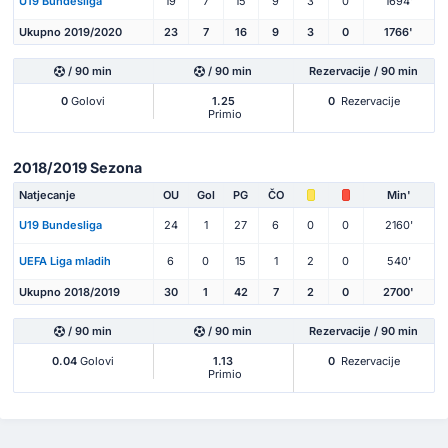
U19 Bundesliga
19
7
15
9
3
0
1694'
Ukupno 2019/2020
23
7
16
9
3
0
1766'
/ 90 min
/ 90 min
Rezervacije / 90 min
0
Golovi
1.25
0
Rezervacije
Primio
2018/2019 Sezona
Natjecanje
OU
Gol
PG
ČO
Min'
U19 Bundesliga
24
1
27
6
0
0
2160'
UEFA Liga mladih
6
0
15
1
2
0
540'
Ukupno 2018/2019
30
1
42
7
2
0
2700'
/ 90 min
/ 90 min
Rezervacije / 90 min
0.04
Golovi
1.13
0
Rezervacije
Primio