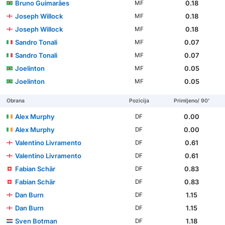
Bruno Guimarães
0.18
MF
Joseph Willock
0.18
MF
Joseph Willock
0.18
MF
Sandro Tonali
0.07
MF
Sandro Tonali
0.07
MF
Joelinton
0.05
MF
Joelinton
0.05
MF
Obrana
Pozicija
Primljeno/ 90'
Alex Murphy
0.00
DF
Alex Murphy
0.00
DF
Valentino Livramento
0.61
DF
Valentino Livramento
0.61
DF
Fabian Schär
0.83
DF
Fabian Schär
0.83
DF
Dan Burn
1.15
DF
Dan Burn
1.15
DF
Sven Botman
1.18
DF