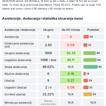
2025/2026 sezoni. Od 28 hitaca, 14 hitci su bili u metu, a ostali 14 hici bili su izvan
mete. To znači da je preciznost šuta Malick Thiaw 50.00%. Postižu gol za svaki 7.00
udarac koji uzmu i uzmu 0.85 udaraca u 90 minuta na terenu.
Asistencije, dodavanja i statistika stvaranja šansi
Asistencije i dodavanja
Ukupno
Na 90 minuta
Postotak
0
0
Asistencije
34
Očekivane asistencije
2.93
0.09
25
(xA)
1658
50.33
Ukupno dodavanja
80
1486
45.11
Uspješna dodavanja
84
/ 1658
89.63%
N/A
Stopa dodavanja
92
6
0.18
Ključna dodavanja
14
9
0.27
Ubačaji
29
2
0.06
Uspješni Ubačaji
32
/ 9
22.22%
N/A
Izvršeni ubačaji
55
Nema
N/A
N/A
Minuta po asistenciji
asistencija