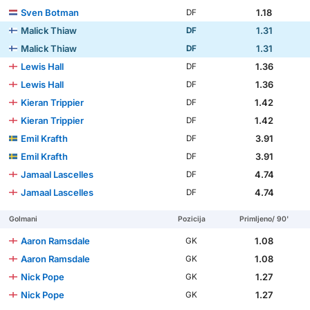
Sven Botman
1.18
DF
Malick Thiaw
1.31
DF
Malick Thiaw
1.31
DF
Lewis Hall
1.36
DF
Lewis Hall
1.36
DF
Kieran Trippier
1.42
DF
Kieran Trippier
1.42
DF
Emil Krafth
3.91
DF
Emil Krafth
3.91
DF
Jamaal Lascelles
4.74
DF
Jamaal Lascelles
4.74
DF
Golmani
Pozicija
Primljeno/ 90'
Aaron Ramsdale
1.08
GK
Aaron Ramsdale
1.08
GK
Nick Pope
1.27
GK
Nick Pope
1.27
GK