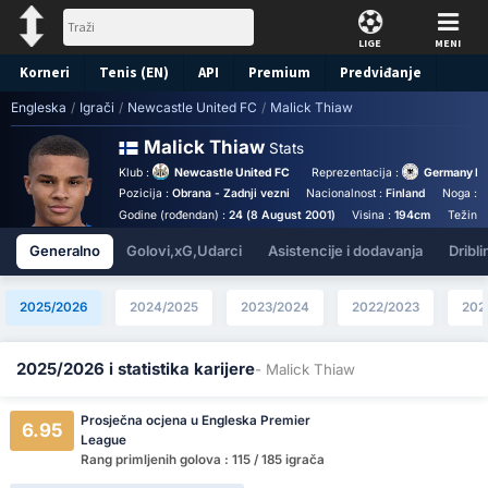
LIGE
MENI
Korneri
Tenis (EN)
API
Premium
Predviđanje
Engleska
/
Igrači
/
Newcastle United FC
/
Malick Thiaw
Malick Thiaw
Stats
Klub :
Newcastle United FC
Reprezentacija :
Germany Na
Pozicija :
Obrana - Zadnji vezni
Nacionalnost :
Finland
Noga :
O
Godine (rođendan) :
24 (8 August 2001)
Visina :
194cm
Težina 
Generalno
Golovi,xG,Udarci
Asistencije i dodavanja
Dribli
2025/2026
2024/2025
2023/2024
2022/2023
202
2025/2026 i statistika karijere
- Malick Thiaw
Prosječna ocjena u Engleska Premier
6.95
League
Rang primljenih golova : 115 / 185 igrača