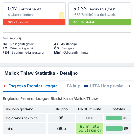
0.12
50.33
Kartoni na 90
Dodavanja / 90'
4 Ukupno kartona
1658 Zabilježena dodavanja
37th Postotak
80th Postotak
Terminologija :
Gol
: Postignuti golovi
As
: Asistencije
PG
: Primljeni golovi
ČO
: Bez gola
PEN
: Zabijeni jedanaesterci
Min'
: Odigranih minuta
Malick Thiaw Statistika - Detaljno
Engleska Premier League
FA kup
UEFA Liga prvaka
Engleska Premier League Statistika za Malick Thiaw
Ukupno gledano
Ukupno
Na 90 minuta
Postotak
35
Odigrane utakmice
N/A
86
85 minuta
2965
min.
89
po utakmici