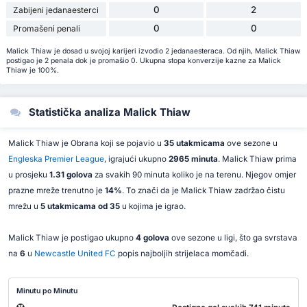
0
2
Zabijeni jedanaesterci
0
0
Promašeni penali
Malick Thiaw je dosad u svojoj karijeri izvodio 2 jedanaesteraca. Od njih, Malick Thiaw
postigao je 2 penala dok je promašio 0. Ukupna stopa konverzije kazne za Malick
Thiaw je 100%.
Statistička analiza Malick Thiaw
Malick Thiaw je Obrana koji se pojavio u
35 utakmicama
ove sezone u
Engleska Premier League
, igrajući ukupno
2965 minuta
. Malick Thiaw prima
u prosjeku
1.31 golova
za svakih 90 minuta koliko je na terenu. Njegov omjer
prazne mreže trenutno je
14%
. To znači da je Malick Thiaw zadržao čistu
mrežu u
5 utakmicama od 35
u kojima je igrao.
Malick Thiaw je postigao ukupno
4 golova
ove sezone u ligi, što ga svrstava
na
6
u
Newcastle United FC
popis najboljih strijelaca momčadi.
Minutu po Minutu