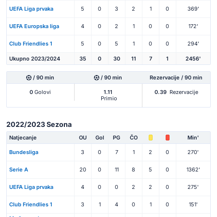
UEFA Liga prvaka
5
0
3
2
1
0
369'
UEFA Europska liga
4
0
2
1
0
0
172'
Club Friendlies 1
5
0
5
1
0
0
294'
Ukupno 2023/2024
35
0
30
11
7
1
2456'
/ 90 min
/ 90 min
Rezervacije / 90 min
0
Golovi
1.11
0.39
Rezervacije
Primio
2022/2023 Sezona
Natjecanje
OU
Gol
PG
ČO
Min'
Bundesliga
3
0
7
1
2
0
270'
Serie A
20
0
11
8
5
0
1362'
UEFA Liga prvaka
4
0
0
2
2
0
275'
Club Friendlies 1
3
1
4
0
1
0
151'