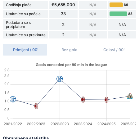
€5,655,000
Godišnja plaća
N/A
66
33
Utakmice su počele
N/A
88
Podudara se s
2
N/A
N/A
pretplatom
2
N/A
Utakmice su prekinute
N/A
Primljeni / 90'
Bez gola
Golovi / 90'
Obrambena statistika