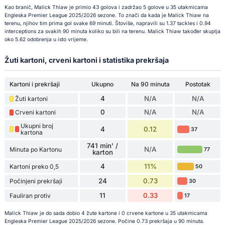
Kao branič, Malick Thiaw je primio 43 golova i zadržao 5 golove u 35 utakmicama
Engleska Premier League 2025/2026 sezone. To znači da kada je Malick Thiaw na
terenu, njihov tim prima gol svake 69 minuti. Štoviše, napravili su 1.37 tackles i 0.94
interceptions za svakih 90 minuta koliko su bili na terenu. Malick Thiaw također skuplja
oko 5.62 odobrenja u isto vrijeme.
Žuti kartoni, crveni kartoni i statistika prekršaja
Kartoni i prekršaji
Ukupno
Na 90 minuta
Postotak
4
N/A
N/A
Žuti kartoni
0
N/A
N/A
Crveni kartoni
Ukupni broj
4
0.12
37
kartona
741 min' /
N/A
Minuta po Kartonu
77
karton
4
11%
Kartoni preko 0,5
50
24
0.73
Počinjeni prekršaji
30
11
0.33
Fauliran protiv
17
Malick Thiaw je do sada dobio 4 žute kartone i 0 crvene kartone u 35 utakmicama
Engleska Premier League 2025/2026 sezone. Počine 0.73 prekršaja u 90 minuta.