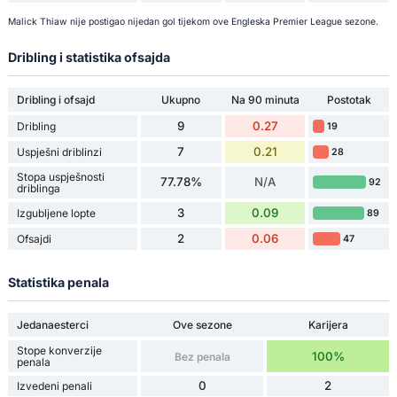
Malick Thiaw nije postigao nijedan gol tijekom ove Engleska Premier League sezone.
Dribling i statistika ofsajda
Dribling i ofsajd
Ukupno
Na 90 minuta
Postotak
9
0.27
Dribling
19
7
0.21
Uspješni driblinzi
28
Stopa uspješnosti
77.78%
N/A
92
driblinga
3
0.09
Izgubljene lopte
89
2
0.06
Ofsajdi
47
Statistika penala
Jedanaesterci
Ove sezone
Karijera
Stope konverzije
100%
Bez penala
penala
0
2
Izvedeni penali