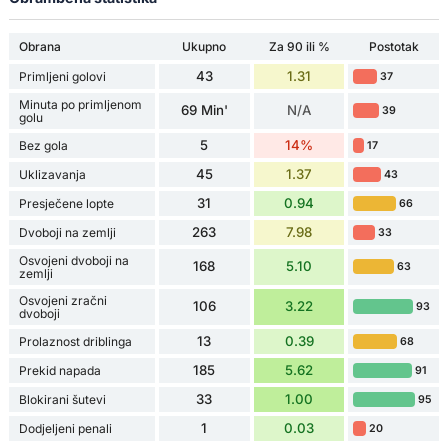
Obrana
Ukupno
Za 90 ili %
Postotak
43
1.31
Primljeni golovi
37
Minuta po primljenom
69 Min'
N/A
39
golu
5
14%
Bez gola
17
45
1.37
Uklizavanja
43
31
0.94
Presječene lopte
66
263
7.98
Dvoboji na zemlji
33
Osvojeni dvoboji na
168
5.10
63
zemlji
Osvojeni zračni
106
3.22
93
dvoboji
13
0.39
Prolaznost driblinga
68
185
5.62
Prekid napada
91
33
1.00
Blokirani šutevi
95
1
0.03
Dodjeljeni penali
20