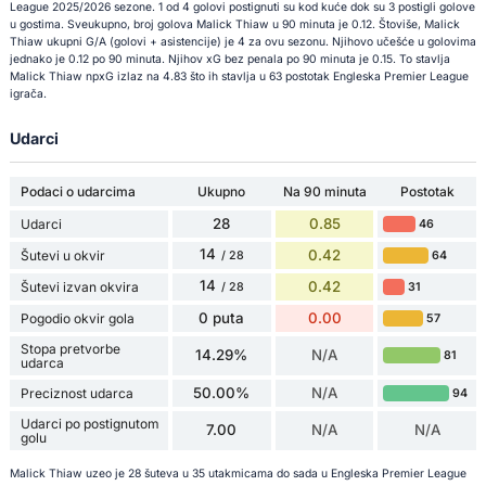
League 2025/2026 sezone. 1 od 4 golovi postignuti su kod kuće dok su 3 postigli golove
u gostima. Sveukupno, broj golova Malick Thiaw u 90 minuta je 0.12. Štoviše, Malick
Thiaw ukupni G/A (golovi + asistencije) je 4 za ovu sezonu. Njihovo učešće u golovima
jednako je 0.12 po 90 minuta. Njihov xG bez penala po 90 minuta je 0.15. To stavlja
Malick Thiaw npxG izlaz na 4.83 što ih stavlja u 63 postotak Engleska Premier League
igrača.
Udarci
Podaci o udarcima
Ukupno
Na 90 minuta
Postotak
28
0.85
Udarci
46
14
0.42
Šutevi u okvir
64
/ 28
14
0.42
Šutevi izvan okvira
31
/ 28
0 puta
0.00
Pogodio okvir gola
57
Stopa pretvorbe
14.29%
N/A
81
udarca
50.00%
N/A
Preciznost udarca
94
Udarci po postignutom
7.00
N/A
N/A
golu
Malick Thiaw uzeo je 28 šuteva u 35 utakmicama do sada u Engleska Premier League