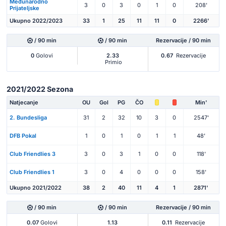
Međunarodno
3
0
3
0
1
0
208'
Prijateljske
Ukupno 2022/2023
33
1
25
11
11
0
2266'
/ 90 min
/ 90 min
Rezervacije / 90 min
0
Golovi
2.33
0.67
Rezervacije
Primio
2021/2022 Sezona
Natjecanje
OU
Gol
PG
ČO
Min'
2. Bundesliga
31
2
32
10
3
0
2547'
DFB Pokal
1
0
1
0
1
1
48'
Club Friendlies 3
3
0
3
1
0
0
118'
Club Friendlies 1
3
0
4
0
0
0
158'
Ukupno 2021/2022
38
2
40
11
4
1
2871'
/ 90 min
/ 90 min
Rezervacije / 90 min
0.07
Golovi
1.13
0.11
Rezervacije