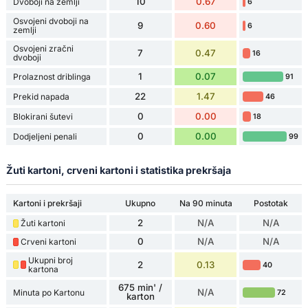
10
0.67
Dvoboji na zemlji
6
Osvojeni dvoboji na
9
0.60
6
zemlji
Osvojeni zračni
7
0.47
16
dvoboji
1
0.07
Prolaznost driblinga
91
22
1.47
Prekid napada
46
0
0.00
Blokirani šutevi
18
0
0.00
Dodjeljeni penali
99
Žuti kartoni, crveni kartoni i statistika prekršaja
Kartoni i prekršaji
Ukupno
Na 90 minuta
Postotak
2
N/A
N/A
Žuti kartoni
0
N/A
N/A
Crveni kartoni
Ukupni broj
2
0.13
40
kartona
675 min' /
N/A
Minuta po Kartonu
72
karton