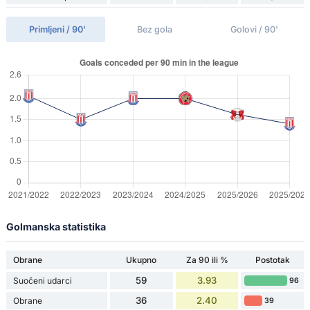
Primljeni / 90'
Bez gola
Golovi / 90'
Golmanska statistika
Obrane
Ukupno
Za 90 ili %
Postotak
59
3.93
Suočeni udarci
96
36
2.40
Obrane
39