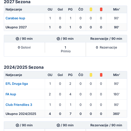
2027 Sezona
Natjecanje
OU
Gol
PG
ČO
Min'
Carabao kup
1
0
1
0
0
0
90'
Ukupno 2027
1
0
1
0
0
0
90'
/ 90 min
/ 90 min
Rezervacije / 90 min
0
Golovi
1
0
Rezervacije
Primio
2024/2025 Sezona
Natjecanje
OU
Gol
PG
ČO
Min'
EFL Druga liga
1
0
2
0
0
0
90'
FA kup
2
0
4
0
0
0
180'
Club Friendlies 3
1
0
1
0
0
0
90'
Ukupno 2024/2025
4
0
7
0
0
0
360'
/ 90 min
/ 90 min
Rezervacije / 90 min