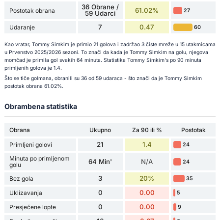
36 Obrane /
61.02%
Postotak obrana
27
59 Udarci
7
0.47
Udaranje
60
Kao vratar, Tommy Simkim je primio 21 golova i zadržao 3 čiste mreže u 15 utakmicama
u Prvenstvo 2025/2026 sezoni. To znači da kada je Tommy Simkim na golu, njegova
momčad je primila gol svakih 64 minuta. Statistika Tommy Simkim's po 90 minuta
primljenih golova je 1.4.
Što se tiče golmana, obranili su 36 od 59 udaraca - što znači da je Tommy Simkim
postotak obrana 61.02%.
Obrambena statistika
Obrana
Ukupno
Za 90 ili %
Postotak
21
1.4
Primljeni golovi
24
Minuta po primljenom
64 Min'
N/A
24
golu
3
20%
Bez gola
35
0
0.00
Uklizavanja
5
0
0.00
Presječene lopte
9