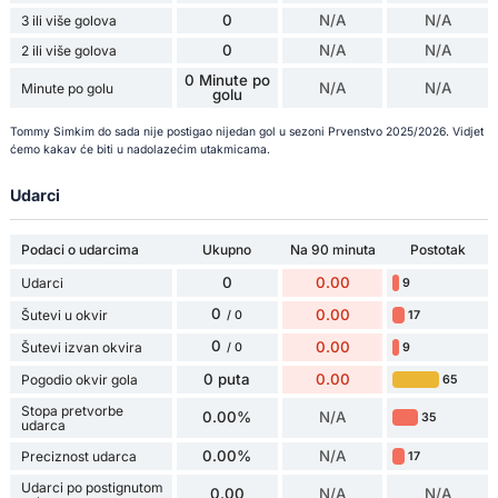
0
N/A
N/A
3 ili više golova
0
N/A
N/A
2 ili više golova
0 Minute po
N/A
N/A
Minute po golu
golu
Tommy Simkim do sada nije postigao nijedan gol u sezoni Prvenstvo 2025/2026. Vidjet
ćemo kakav će biti u nadolazećim utakmicama.
Udarci
Podaci o udarcima
Ukupno
Na 90 minuta
Postotak
0
0.00
Udarci
9
0
0.00
Šutevi u okvir
17
/ 0
0
0.00
Šutevi izvan okvira
9
/ 0
0 puta
0.00
Pogodio okvir gola
65
Stopa pretvorbe
0.00%
N/A
35
udarca
0.00%
N/A
Preciznost udarca
17
Udarci po postignutom
0.00
N/A
N/A