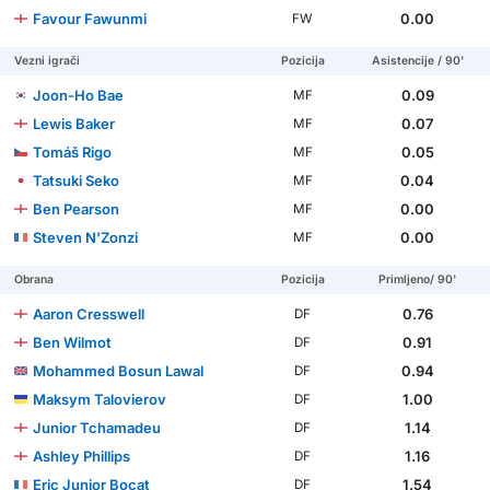
Favour Fawunmi
0.00
FW
Vezni igrači
Pozicija
Asistencije / 90'
Joon-Ho Bae
0.09
MF
Lewis Baker
0.07
MF
Tomáš Rigo
0.05
MF
Tatsuki Seko
0.04
MF
Ben Pearson
0.00
MF
Steven N'Zonzi
0.00
MF
Obrana
Pozicija
Primljeno/ 90'
Aaron Cresswell
0.76
DF
Ben Wilmot
0.91
DF
Mohammed Bosun Lawal
0.94
DF
Maksym Talovierov
1.00
DF
Junior Tchamadeu
1.14
DF
Ashley Phillips
1.16
DF
Eric Junior Bocat
1.54
DF