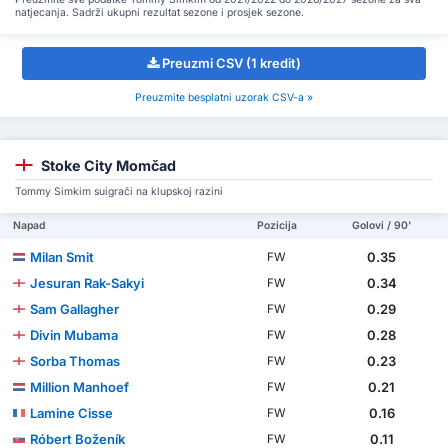
natjecanja. Sadrži ukupni rezultat sezone i prosjek sezone.
Preuzmi CSV (1 kredit)
Preuzmite besplatni uzorak CSV-a »
Stoke City Momčad
Tommy Simkim suigrači na klupskoj razini
Napad
Pozicija
Golovi / 90'
Milan Smit
0.35
FW
Jesuran Rak-Sakyi
0.34
FW
Sam Gallagher
0.29
FW
Divin Mubama
0.28
FW
Sorba Thomas
0.23
FW
Million Manhoef
0.21
FW
Lamine Cisse
0.16
FW
Róbert Boženík
0.11
FW