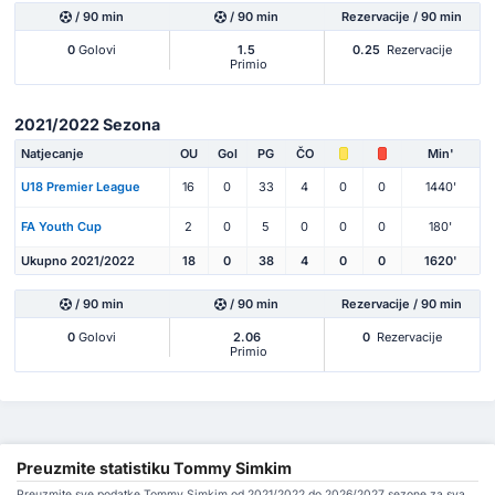
/ 90 min
/ 90 min
Rezervacije / 90 min
0
Golovi
1.5
0.25
Rezervacije
Primio
2021/2022 Sezona
Natjecanje
OU
Gol
PG
ČO
Min'
U18 Premier League
16
0
33
4
0
0
1440'
FA Youth Cup
2
0
5
0
0
0
180'
Ukupno 2021/2022
18
0
38
4
0
0
1620'
/ 90 min
/ 90 min
Rezervacije / 90 min
0
Golovi
2.06
0
Rezervacije
Primio
Preuzmite statistiku Tommy Simkim
Preuzmite sve podatke Tommy Simkim od 2021/2022 do 2026/2027 sezone za sva