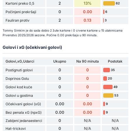
2
13%
Kartoni preko 0,5
62
0
0.00
Počinjeni prekršaji
6
2
0.13
Fauliran protiv
3
Tommy Simkim je do sada dobio 2 žute kartone i 0 crvene kartone u 15 utakmicama
Prvenstvo 2025/2026 sezone. Počine 0.00 prekršaja u 90 minuta.
Golovi i xG (očekivani golovi)
Golovi,xG,Udarci
Ukupno
Na 90 minuta
Postotak
0
0
Postignuti golovi
35
0
0
Doprinos Golu
20
0
0
Golovi kod kuće
49
0
0
Golovi u gostima
53
0.00
0.00
Očekivani golovi (xG)
9
0.00
0.00
Bez penala xG (npxG)
9
0
N/A
N/A
Zabijeni jedanaesterci
0
N/A
N/A
Hat-trickovi