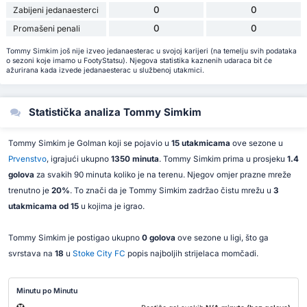
0
0
Zabijeni jedanaesterci
0
0
Promašeni penali
Tommy Simkim još nije izveo jedanaesterac u svojoj karijeri (na temelju svih podataka
o sezoni koje imamo u FootyStatsu). Njegova statistika kaznenih udaraca bit će
ažurirana kada izvede jedanaesterac u službenoj utakmici.
Statistička analiza Tommy Simkim
Tommy Simkim je Golman koji se pojavio u
15 utakmicama
ove sezone u
Prvenstvo
, igrajući ukupno
1350 minuta
. Tommy Simkim prima u prosjeku
1.4
golova
za svakih 90 minuta koliko je na terenu. Njegov omjer prazne mreže
trenutno je
20%
. To znači da je Tommy Simkim zadržao čistu mrežu u
3
utakmicama od 15
u kojima je igrao.
Tommy Simkim je postigao ukupno
0 golova
ove sezone u ligi, što ga
svrstava na
18
u
Stoke City FC
popis najboljih strijelaca momčadi.
Minutu po Minutu