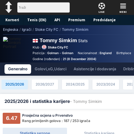
LIGE
MENI
Korneri
Tenis (EN)
API
Premium
Predviđanje
Engleska
/
Igrači
/
Stoke City FC
/
Tommy Simkim
Tommy Simkim
Stats
Klub :
Stoke City FC
Pozicija :
Golman - Golman
Nacionalnost :
England
Birthplace :
Godine (rođendan) :
21 (8 December 2004)
Generalno
Golovi,xG,Udarci
Asistencije i dodavanja
Dribli
2025/2026
2026/2027
2024/2025
2023/2024
202
2025/2026 i statistika karijere
- Tommy Simkim
Prosječna ocjena u Prvenstvo
6.47
Rang primljenih golova : 187 / 253 igrača
Statistika sezone
Statistika karijere