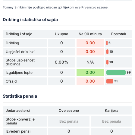
Tommy Simkim nije postigao nijedan gol tijekom ove Prvenstvo sezone.
Dribling i statistika ofsajda
Dribling i ofsajd
Ukupno
Na 90 minuta
Postotak
0
0.00
Dribling
6
0
0.00
Uspješni driblinzi
10
Stopa uspješnosti
0.00%
N/A
10
driblinga
0
0.00
Izgubljene lopte
99
0
0.00
Ofsajdi
35
Statistika penala
Jedanaesterci
Ove sezone
Karijera
Stope konverzije
Bez penala
Bez penala
penala
0
0
Izvedeni penali