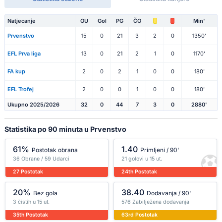
Natjecanje
OU
Gol
PG
ČO
Min'
Prvenstvo
15
0
21
3
2
0
1350'
EFL Prva liga
13
0
21
2
1
0
1170'
FA kup
2
0
2
1
0
0
180'
EFL Trofej
2
0
0
1
0
0
180'
Ukupno 2025/2026
32
0
44
7
3
0
2880'
Statistika po 90 minuta u Prvenstvo
61%
1.40
Postotak obrana
Primljeni / 90'
36 Obrane / 59 Udarci
21 golovi u 15 ut.
27 Postotak
24th Postotak
20%
38.40
Bez gola
Dodavanja / 90'
3 čistih u 15 ut.
576 Zabilježena dodavanja
35th Postotak
63rd Postotak