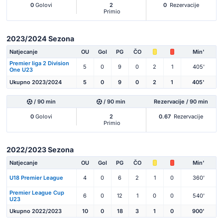
0
Golovi
2
0
Rezervacije
Primio
2023/2024 Sezona
Natjecanje
OU
Gol
PG
ČO
Min'
Premier liga 2 Division
5
0
9
0
2
1
405'
One U23
Ukupno 2023/2024
5
0
9
0
2
1
405'
/ 90 min
/ 90 min
Rezervacije / 90 min
0
Golovi
2
0.67
Rezervacije
Primio
2022/2023 Sezona
Natjecanje
OU
Gol
PG
ČO
Min'
U18 Premier League
4
0
6
2
1
0
360'
Premier League Cup
6
0
12
1
0
0
540'
U23
Ukupno 2022/2023
10
0
18
3
1
0
900'