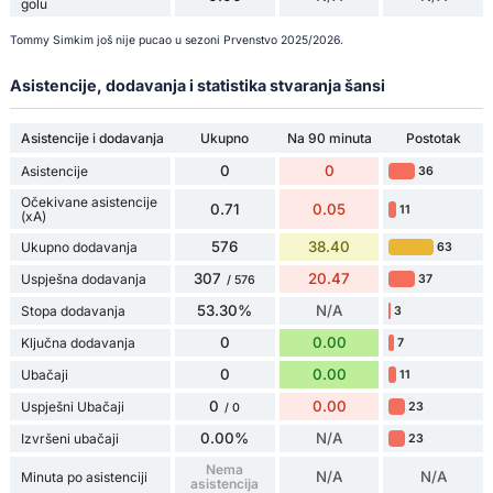
golu
Tommy Simkim još nije pucao u sezoni Prvenstvo 2025/2026.
Asistencije, dodavanja i statistika stvaranja šansi
Asistencije i dodavanja
Ukupno
Na 90 minuta
Postotak
0
0
Asistencije
36
Očekivane asistencije
0.71
0.05
11
(xA)
576
38.40
Ukupno dodavanja
63
307
20.47
Uspješna dodavanja
37
/ 576
53.30%
N/A
Stopa dodavanja
3
0
0.00
Ključna dodavanja
7
0
0.00
Ubačaji
11
0
0.00
Uspješni Ubačaji
23
/ 0
0.00%
N/A
Izvršeni ubačaji
23
Nema
N/A
N/A
Minuta po asistenciji
asistencija