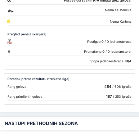
Postiže gol svakih
N/A minuta (bez golova)
Nema asistencija
Nema Kartona
Pregled penala (karijera).
Postigao
0
/ 0 jednaesteraca
PEN
Promašeno
0
/ 0 jedanaesterci
Stopa jedanaesteraca:
N/A
Poredak prema rezultatu (trenutna liga)
484
Rang golova
/ 606 Igrača
187
Rang primljenih golova
/ 253 igrača
NASTUPI PRETHODNIH SEZONA