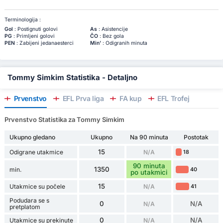
Terminologija :
Gol
: Postignuti golovi
As
: Asistencije
PG
: Primljeni golovi
ČO
: Bez gola
PEN
: Zabijeni jedanaesterci
Min'
: Odigranih minuta
Tommy Simkim Statistika - Detaljno
Prvenstvo
EFL Prva liga
FA kup
EFL Trofej
Prvenstvo Statistika za Tommy Simkim
Ukupno gledano
Ukupno
Na 90 minuta
Postotak
15
Odigrane utakmice
N/A
18
90 minuta
1350
min.
40
po utakmici
15
Utakmice su počele
N/A
41
Podudara se s
0
N/A
N/A
pretplatom
0
N/A
Utakmice su prekinute
N/A