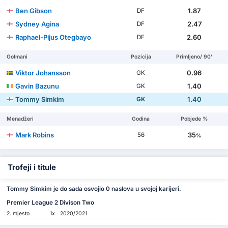
Ben Gibson
1.87
DF
Sydney Agina
2.47
DF
Raphael-Pijus Otegbayo
2.60
DF
Golmani
Pozicija
Primljeno/ 90'
Viktor Johansson
0.96
GK
Gavin Bazunu
1.40
GK
Tommy Simkim
1.40
GK
Menadžeri
Godina
Pobjede %
Mark Robins
35
56
%
Trofeji i titule
Tommy Simkim je do sada osvojio 0 naslova u svojoj karijeri.
Premier League 2 Divison Two
2. mjesto
1x
2020/2021