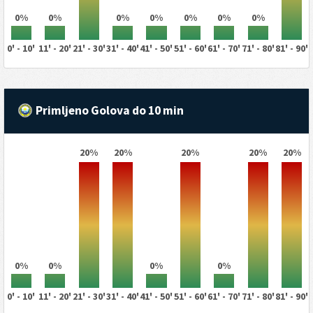
0%
0%
0%
0%
0%
0%
0%
0' - 10'
11' - 20'
21' - 30'
31' - 40'
41' - 50'
51' - 60'
61' - 70'
71' - 80'
81' - 90'
Primljeno Golova do 10 min
20%
20%
20%
20%
20%
0%
0%
0%
0%
0' - 10'
11' - 20'
21' - 30'
31' - 40'
41' - 50'
51' - 60'
61' - 70'
71' - 80'
81' - 90'