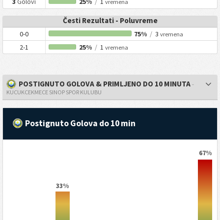
3
Golovi
25%
/
1
vremena
Česti Rezultati - Poluvreme
0-0
75%
/
3
vremena
2-1
25%
/
1
vremena
POSTIGNUTO GOLOVA & PRIMLJENO DO 10 MINUTA
-
KUCUKCEKMECE SINOP SPOR KULUBU
Postignuto Golova do 10 min
67%
33%