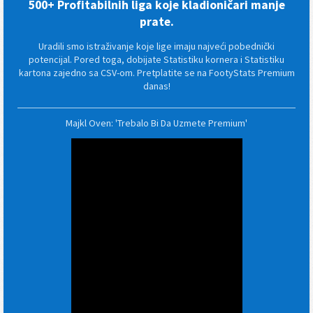
500+ Profitabilnih liga koje kladioničari manje
prate.
Uradili smo istraživanje koje lige imaju najveći pobednički
potencijal. Pored toga, dobijate Statistiku kornera i Statistiku
kartona zajedno sa CSV-om. Pretplatite se na FootyStats Premium
danas!
Majkl Oven: 'Trebalo Bi Da Uzmete Premium'