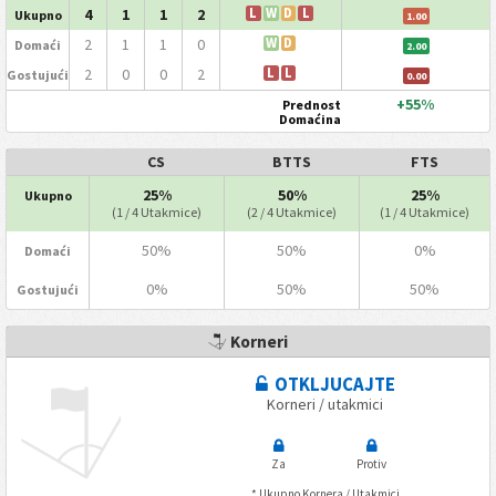
4
1
1
2
L
W
D
L
Ukupno
1.00
2
1
1
0
W
D
Domaći
2.00
2
0
0
2
L
L
Gostujući
0.00
+55%
Prednost
Domaćina
CS
BTTS
FTS
25%
50%
25%
Ukupno
(1 / 4 Utakmice)
(2 / 4 Utakmice)
(1 / 4 Utakmice)
50%
50%
0%
Domaći
0%
50%
50%
Gostujući
Korneri
OTKLJUCAJTE
Korneri / utakmici
Za
Protiv
* Ukupno Kornera / Utakmici