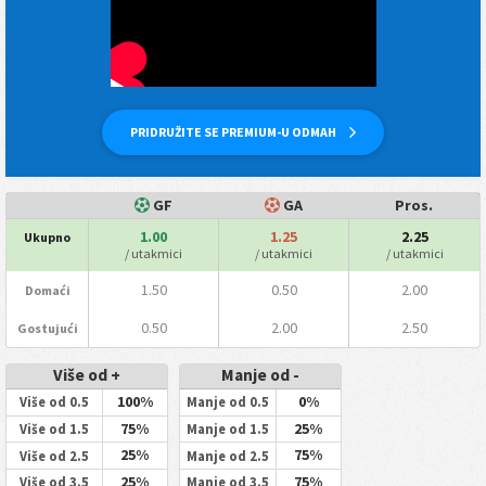
PRIDRUŽITE SE PREMIUM-U ODMAH
GF
GA
Pros.
1.00
1.25
2.25
Ukupno
/ utakmici
/ utakmici
/ utakmici
1.50
0.50
2.00
Domaći
0.50
2.00
2.50
Gostujući
Više od +
Manje od -
100%
0%
Više od 0.5
Manje od 0.5
75%
25%
Više od 1.5
Manje od 1.5
25%
75%
Više od 2.5
Manje od 2.5
25%
75%
Više od 3.5
Manje od 3.5