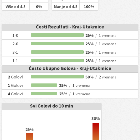
0%
100%
Više od 4.5
Manje od 4.5
Česti Rezultati - Kraj-Utakmice
1-0
25%
/
1
vremena
2-0
25%
/
1
vremena
3-1
25%
/
1
vremena
1-1
25%
/
1
vremena
Često Ukupno Golova - Kraj-Utakmice
2
Golovi
50%
/
2
vremena
1
Golovi
25%
/
1
vremena
4
Golovi
25%
/
1
vremena
Svi Golovi do 10 min
38%
25%