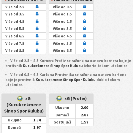
Više od 2.5
Više od 0.5
Više od 3.5
Više od 1.5
Više od 4.5
Više od 2.5
Više od 5.5
Više od 3.5
Više od 6.5
Više od 4.5
Više od 7.5
Više od 5.5
Više od 8.5
Više od 6.5
Više od 2.5 ~ 8.5 Kornera Protiv se računa na osnovu kornera koje je
protivnik
Kucukcekmece Sinop Spor Kulubu
izborio tokom utakmice.
Više od 0.5 ~ 6.5 Kartona Protivnika se računa na osnovu kartona
koje je protivnik
Kucukcekmece Sinop Spor Kulubu
dobio tokom
utakmice.
xG
xG (Protiv)
(Kucukcekmece
2.00
Ukupno
Sinop Spor Kulubu)
2.87
Domaći
1.34
Ukupno
1.57
Gostujući
1.97
Domaći