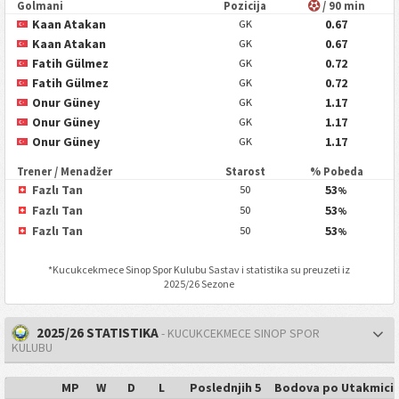
Golmani
Pozicija
/ 90 min
Kaan Atakan
0.67
GK
Kaan Atakan
0.67
GK
Fatih Gülmez
0.72
GK
Fatih Gülmez
0.72
GK
Onur Güney
1.17
GK
Onur Güney
1.17
GK
Onur Güney
1.17
GK
Trener / Menadžer
Starost
% Pobeda
Fazlı Tan
53
50
%
Fazlı Tan
53
50
%
Fazlı Tan
53
50
%
*
Kucukcekmece Sinop Spor Kulubu
Sastav i statistika su preuzeti iz
2025/26 Sezone
2025/26 STATISTIKA
- KUCUKCEKMECE SINOP SPOR
KULUBU
MP
W
D
L
Poslednjih 5
Bodova po Utakmici