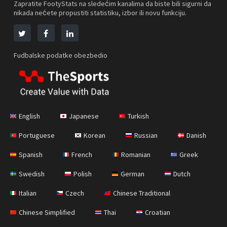
Zapratite FootyStats na sledećim kanalima da biste bili sigurni da
nikada nećete propustiti statistiku, izbor ili novu funkciju.
Fudbalske podatke obezbedio
English
Japanese
Turkish
Portuguese
Korean
Russian
Danish
Spanish
French
Romanian
Greek
Swedish
Polish
German
Dutch
Italian
Czech
Chinese Traditional
Chinese Simplified
Thai
Croatian