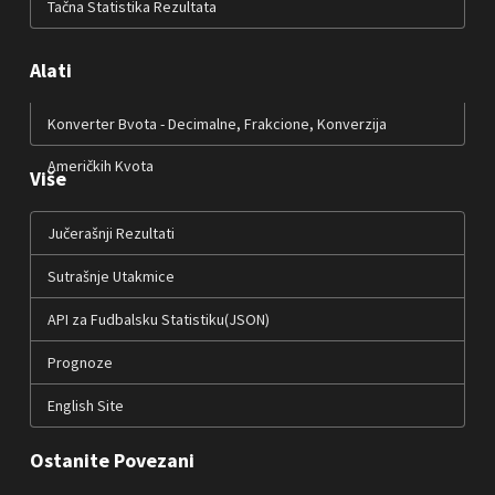
Tačna Statistika Rezultata
Alati
Konverter Bvota - Decimalne, Frakcione, Konverzija
Američkih Kvota
Više
Jučerašnji Rezultati
Sutrašnje Utakmice
API za Fudbalsku Statistiku(JSON)
Prognoze
English Site
Ostanite Povezani