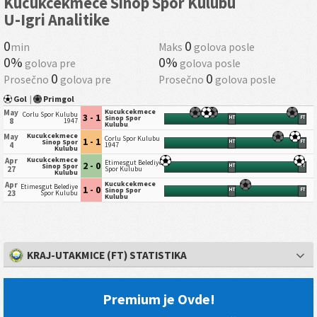
Kucukcekmece Sinop Spor Kulubu
U-Igri Analitike
0
0
min
Maks
golova posle
0%
0%
golova pre
golova posle
0
0
Prosečno
golova pre
Prosečno
golova posle
Gol
|
Primgol
Kucukcekmece
May
Corlu Spor Kulubu
3 - 1
Sinop Spor
HT
FT
8
1947
Kulubu
Kucukcekmece
May
Corlu Spor Kulubu
1 - 1
Sinop Spor
HT
FT
4
1947
Kulubu
Kucukcekmece
Apr
Etimesgut Belediye
2 - 0
Sinop Spor
HT
FT
27
Spor Kulubu
Kulubu
Kucukcekmece
Apr
Etimesgut Belediye
1 - 0
Sinop Spor
HT
FT
23
Spor Kulubu
Kulubu
KRAJ-UTAKMICE (FT) STATISTIKA
Premium je Ovde!