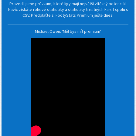
Provedli jsme průzkum, které ligy mají největší vítězný potenciál.
Navíc získáte rohové statistiky a statistiky trestných karet spolu s
CSV. Předplaťte si FootyStats Premium ještě dnes!
Michael Owen: 'Měl bys mít premium'