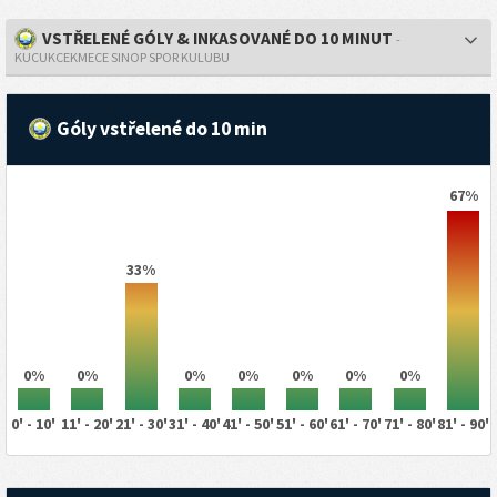
VSTŘELENÉ GÓLY & INKASOVANÉ DO 10 MINUT
-
KUCUKCEKMECE SINOP SPOR KULUBU
Góly vstřelené do 10 min
67%
33%
0%
0%
0%
0%
0%
0%
0%
0' - 10'
11' - 20'
21' - 30'
31' - 40'
41' - 50'
51' - 60'
61' - 70'
71' - 80'
81' - 90'