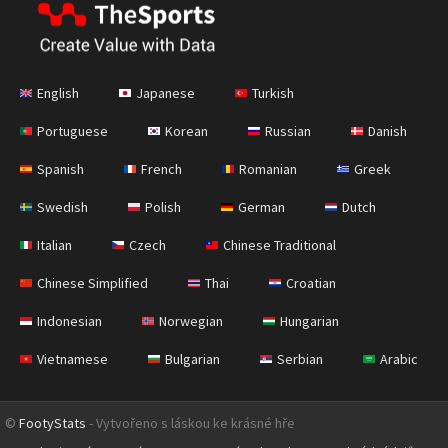
English
Japanese
Turkish
Portuguese
Korean
Russian
Danish
Spanish
French
Romanian
Greek
Swedish
Polish
German
Dutch
Italian
Czech
Chinese Traditional
Chinese Simplified
Thai
Croatian
Indonesian
Norwegian
Hungarian
Vietnamese
Bulgarian
Serbian
Arabic
©
FootyStats
- Vytvořeno s láskou ke krásné hře