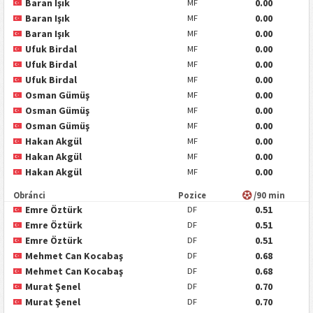
Baran Işık
0.00
MF
Baran Işık
0.00
MF
Baran Işık
0.00
MF
Ufuk Birdal
0.00
MF
Ufuk Birdal
0.00
MF
Ufuk Birdal
0.00
MF
Osman Gümüş
0.00
MF
Osman Gümüş
0.00
MF
Osman Gümüş
0.00
MF
Hakan Akgül
0.00
MF
Hakan Akgül
0.00
MF
Hakan Akgül
0.00
MF
Obránci
Pozice
/90 min
Emre Öztürk
0.51
DF
Emre Öztürk
0.51
DF
Emre Öztürk
0.51
DF
Mehmet Can Kocabaş
0.68
DF
Mehmet Can Kocabaş
0.68
DF
Murat Şenel
0.70
DF
Murat Şenel
0.70
DF