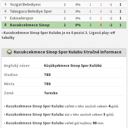
Spor Kulubu
Yozgat Belediyesi
5
2
0%
1
2
-1
1
Bozokspor
Talasgucu Belediye Spor
6
2
0%
3
4
-1
1
Kulubu
Eskisehirspor
7
2
0%
0
2
-2
1
Kucukcekmece Sinop
8
2
0%
2
4
-2
1
Spor Kulubu
•
Kucukcekmece Sinop Spor Kulubu je na 0 pozici 3. Ligová play-off
tabulky
Kucukcekmece Sinop Spor Kulubu Stručné informace
Anglický název
Küçükçekmece Sinop Spor Kulübü
Stadion
TBD
Města
TBD
Země
Turecko
4
•
Kucukcekmece Sinop Spor Kulubu
vstřelil v této sezóně celkem
gólů.
5
•
Kucukcekmece Sinop Spor Kulubu
dal v této sezóně celkem
gólů.
90
•
Kucukcekmece Sinop Spor Kulubu
vstřelí gól každou
min.