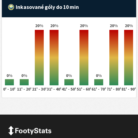
Inkasované góly do 10 min
20%
20%
20%
20%
20%
0%
0%
0%
0%
0' - 10'
11' - 20'
21' - 30'
31' - 40'
41' - 50'
51' - 60'
61' - 70'
71' - 80'
81' - 90'