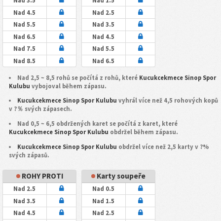
Nad 3.5
Nad 1.5
Nad 4.5
Nad 2.5
Nad 5.5
Nad 3.5
Nad 6.5
Nad 4.5
Nad 7.5
Nad 5.5
Nad 8.5
Nad 6.5
Nad 2,5 ~ 8,5 rohů se počítá z rohů, které
Kucukcekmece Sinop Spor
Kulubu
vybojoval během zápasu.
Kucukcekmece Sinop Spor Kulubu
vyhrál více než 4,5 rohových kopů
v ?％ svých zápasech.
Nad 0,5 ~ 6,5 obdržených karet se počítá z karet, které
Kucukcekmece Sinop Spor Kulubu
obdržel během zápasu.
Kucukcekmece Sinop Spor Kulubu
obdržel více než 2,5 karty v ?%
svých zápasů.
ROHY PROTI
Karty soupeře
Nad 2.5
Nad 0.5
Nad 3.5
Nad 1.5
Nad 4.5
Nad 2.5