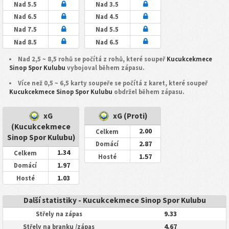
Nad 5.5
Nad 3.5
Nad 6.5
Nad 4.5
Nad 7.5
Nad 5.5
Nad 8.5
Nad 6.5
Nad 2,5 ~ 8,5 rohů se počítá z rohů, které soupeř
Kucukcekmece
Sinop Spor Kulubu
vybojoval během zápasu.
Více než 0,5 ~ 6,5 karty soupeře se počítá z karet, které soupeř
Kucukcekmece Sinop Spor Kulubu
obdržel během zápasu.
xG
xG (Proti)
(Kucukcekmece
2.00
Celkem
Sinop Spor Kulubu)
2.87
Domácí
1.34
Celkem
1.57
Hosté
1.97
Domácí
1.03
Hosté
Další statistiky - Kucukcekmece Sinop Spor Kulubu
9.33
Střely na zápas
4.67
Střely na branku /zápas