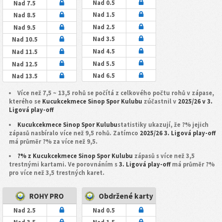
Nad 0.5
Nad 7.5
Nad 1.5
Nad 8.5
Nad 2.5
Nad 9.5
Nad 3.5
Nad 10.5
Nad 4.5
Nad 11.5
Nad 5.5
Nad 12.5
Nad 6.5
Nad 13.5
Více než 7,5 ~ 13,5 rohů se počítá z celkového počtu rohů v zápase,
kterého se
Kucukcekmece Sinop Spor Kulubu
zúčastnil v
2025/26 v 3.
Ligová play-off
Kucukcekmece Sinop Spor Kulubu
statistiky ukazují, že ?% jejich
zápasů nasbíralo více než 9,5 rohů. Zatímco
2025/26 3. Ligová play-off
má průměr ?% za více než 9,5.
?% z Kucukcekmece Sinop Spor Kulubu
zápasů s více než 3,5
trestnými kartami. Ve porovnáním s
3. Ligová play-off
má průměr ?%
pro více než 3,5 trestných karet.
ROHY PRO
Obdržené karty
Nad 2.5
Nad 0.5