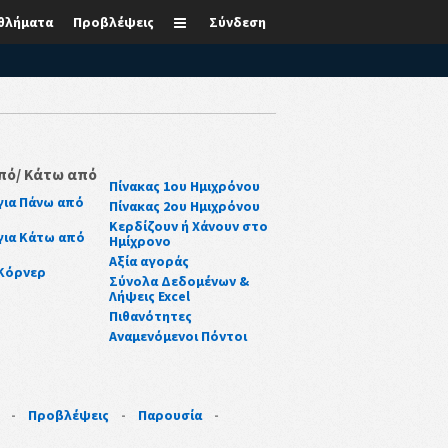
θλήματα
Προβλέψεις
Σύνδεση
πό/ Κάτω από
Πίνακας 1ου Ημιχρόνου
για Πάνω από
Πίνακας 2ου Ημιχρόνου
Κερδίζουν ή Χάνουν στο
για Κάτω από
Ημίχρονο
Αξία αγοράς
 Κόρνερ
Σύνολα Δεδομένων &
Λήψεις Excel
Πιθανότητες
Αναμενόμενοι Πόντοι
-
Προβλέψεις
-
Παρουσία
-