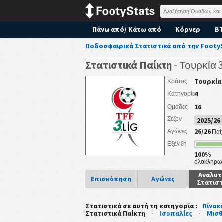
Πάνω από/ Κάτω από
Κόρνερ
B
Ποδοσφαιρικά Στατιστικά από την Footy
Στατιστικά Παίκτη
- Τουρκία 
Τουρκία
Κράτος
4
Κατηγορία
16
Ομάδες
Σεζόν
2025/2
26/26
Αγώνες
Παί
Εξέλιξη
100%
ολοκληρω
Αναλυτ
Επισκόπηση
Αγώνες
Στατισ
Στατιστικά σε αυτή τη κατηγορία :
Πίνακ
Στατιστικά Παίκτη
-
Ισοπαλίες
-
Μισθ