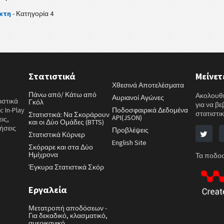
ίκτη
- Κατηγορία 4
Στατιστικά
Μείνετ
Χθεσινά Αποτελέσματα
Πάνω από/ Κάτω από
Ακολουθή
Αυριανοί Αγώνες
ιστικά
Γκόλ
για να β
 In-Play
Ποδοσφαιρικά Δεδομένα
στατιστικ
Στατιστικά: Να Σκοράρουν
API(JSON)
ις,
και οι Δύο Ομάδες (BTTS)
ήσεις
Προβλέψεις
Στατιστικά Κόρνερ
English Site
Σκόραρε και στα Δύο
Ημίχρονα
Τα ποδοσ
Έγκυρα Στατιστικά Σκόρ
Εργαλεία
Μετατροπή αποδόσεων -
Για δεκαδικό, κλασματικό,
αμερικανικό.