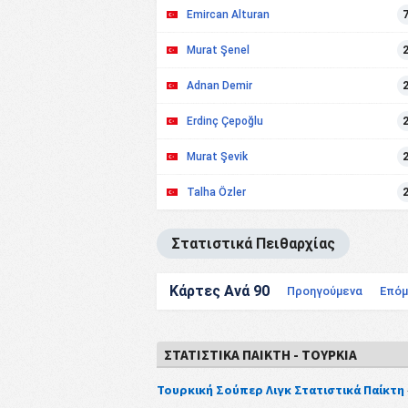
Emircan Alturan
Murat Şenel
Adnan Demir
Erdinç Çepoğlu
Murat Şevik
Talha Özler
Στατιστικά Πειθαρχίας
Κάρτες Ανά 90
Προηγούμενα
Επόμ
ΣΤΑΤΙΣΤΙΚΆ ΠΑΊΚΤΗ - ΤΟΥΡΚΊΑ
Τουρκική Σούπερ Λιγκ Στατιστικά Παίκτη