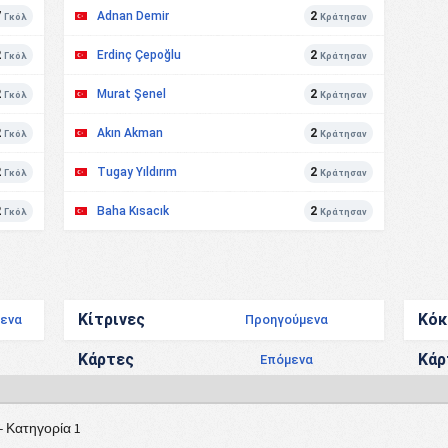
7
Adnan Demir
2
Γκόλ
Κράτησαν
2
Erdinç Çepoğlu
2
Γκόλ
Κράτησαν
2
Murat Şenel
2
Γκόλ
Κράτησαν
2
Akın Akman
2
Γκόλ
Κράτησαν
2
Tugay Yıldırım
2
Γκόλ
Κράτησαν
2
Baha Kısacık
2
Γκόλ
Κράτησαν
Κίτρινες
Κόκ
ενα
Προηγούμενα
Κάρτες
Κάρ
Επόμενα
- Κατηγορία 1