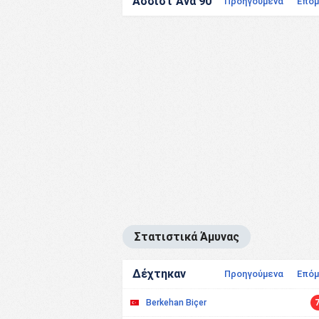
Ασσίστ Ανά 90
Προηγούμενα
Επόμ
Στατιστικά Άμυνας
Δέχτηκαν
Προηγούμενα
Επόμ
Berkehan Biçer