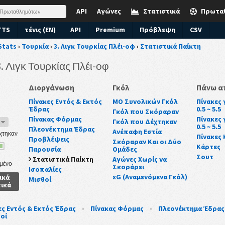
API
Αγώνες
Στατιστικά
Πρωτα
TTS
τένις (EN)
API
Premium
Πρόβλεψη
CSV
Stats
›
Τουρκία
›
3. Λιγκ Τουρκίας Πλέι-οφ
›
Στατιστικά Παίκτη
3. Λιγκ Τουρκίας Πλέι-οφ
Διοργάνωση
Γκόλ
Πάνω α
Πίνακες Εντός & Εκτός
ΜΟ Συνολικών Γκόλ
Πίνακες 
Έδρας
0.5 ~ 5.5
Γκόλ που Σκόραραν
Πίνακας Φόρμας
Πίνακες 
Γκόλ που Δέχτηκαν
6
0.5 ~ 5.5
Πλεονέκτημα Έδρας
Ανέπαφη Εστία
χτηκαν
Πίνακες
Προβλέψεις
Σκόραραν Και οι Δύο
Κάρτες
Παρουσία
Ομάδες
Σουτ
Στατιστικά Παίκτη
Αγώνες Χωρίς να
μένο
Σκοράρει
Ισοπαλίες
xG (Αναμενόμενα Γκόλ)
ικά
Μισθοί
τικά
ες Εντός & Εκτός Έδρας
-
Πίνακας Φόρμας
-
Πλεονέκτημα Έδρας
οί