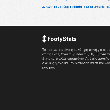
3. Λιγκ Τουρκίας: Γκρούπ 4 Στατιστικά Πα
Το FootyStats είναι η καλύτερη πηγή για στατ
όπως Γκόλ, Over 2.5/Under 2.5, HT/FT, Dynamic
Stats και πολλά παραπάνω. Αν έχεις ερωτήσε
σκέψεις ή σχόλια μην διστάσεις να επικοινων
μαζί μας.