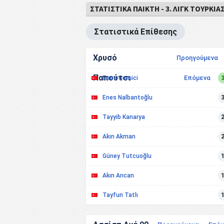
ΣΤΑΤΙΣΤΙΚΆ ΠΑΊΚΤΗ - 3. ΛΙΓΚ ΤΟΥΡΚΊΑ
Στατιστικά Επίθεσης
Χρυσό
Προηγούμενα
Παπούτσι
Επόμενα
Emre Gemici
Enes Nalbantoğlu
Tayyib Kanarya
Akın Akman
Güney Tutcuoğlu
Akın Arıcan
Tayfun Tatlı