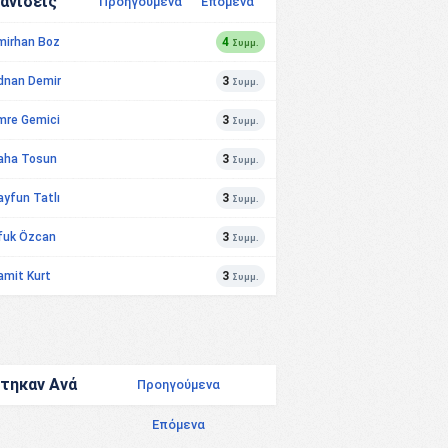
ανίσεις
Προηγούμενα
Επόμενα
mi̇rhan Boz
4
Συμμ.
dnan Demir
3
Συμμ.
mre Gemici
3
Συμμ.
aha Tosun
3
Συμμ.
ayfun Tatlı
3
Συμμ.
fuk Özcan
3
Συμμ.
amit Kurt
3
Συμμ.
τηκαν Ανά
Προηγούμενα
Επόμενα