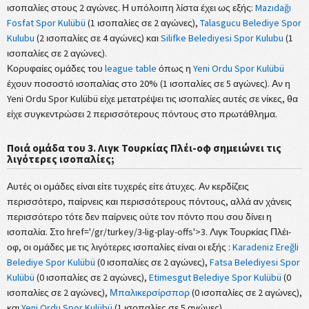
ισοπαλίες στους 2 αγώνες. Η υπόλοιπη λίστα έχει ως εξής:
Mazıdağı
Fosfat Spor Kulübü
(1 ισοπαλίες σε 2 αγώνες),
Talasgucu Belediye Spor
Kulubu
(2 ισοπαλίες σε 4 αγώνες) και
Silifke Belediyesi Spor Kulubu
(1
ισοπαλίες σε 2 αγώνες).
Κορυφαίες ομάδες του
league table
όπως η
Yeni Ordu Spor Kulübü
έχουν ποσοστό ισοπαλίας στο 20% (1 ισοπαλίες σε 5 αγώνες). Αν η
Yeni Ordu Spor Kulübü είχε μετατρέψει τις ισοπαλίες αυτές σε νίκες, θα
είχε συγκεντρώσει 2 περισσότερους πόντους στο πρωτάθλημα.
Ποιά ομάδα του 3. Λιγκ Τουρκίας Πλέι-οφ σημειώνει τις
λιγότερες ισοπαλίες;
Αυτές οι ομάδες είναι είτε τυχερές είτε άτυχες. Αν κερδίζεις
περισσότερο, παίρνεις και περισσότερους πόντους, αλλά αν χάνεις
περισσότερο τότε δεν παίρνεις ούτε τον πόντο που σου δίνει η
ισοπαλία. Στο href='/gr/turkey/3-lig-play-offs'>3. Λιγκ Τουρκίας Πλέι-
οφ, οι ομάδες με τις λιγότερες ισοπαλίες είναι οι εξής :
Karadeniz Ereğli
Belediye Spor Kulübü
(0 ισοπαλίες σε 2 αγώνες),
Fatsa Belediyesi Spor
Kulübü
(0 ισοπαλίες σε 2 αγώνες),
Etimesgut Belediye Spor Kulübü
(0
ισοπαλίες σε 2 αγώνες),
Μπαλικερσίρσπορ
(0 ισοπαλίες σε 2 αγώνες),
και
Yeni Ordu Spor Kulübü
(1 ισοπαλίες σε 5 αγώνες).