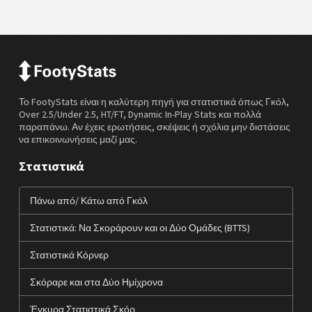
Το FootyStats είναι η καλύτερη πηγή για στατιστικά όπως Γκόλ,
Over 2.5/Under 2.5, HT/FT, Dynamic In-Play Stats και πολλά
παραπάνω. Αν έχεις ερωτήσεις, σκέψεις ή σχόλια μην διστάσεις
να επικοινωνήσεις μαζί μας.
Στατιστικά
Πάνω από/ Κάτω από Γκόλ
Στατιστικά: Να Σκοράρουν και οι Δύο Ομάδες (BTTS)
Στατιστικά Κόρνερ
Σκόραρε και στα Δύο Ημίχρονα
Έγκυρα Στατιστικά Σκόρ