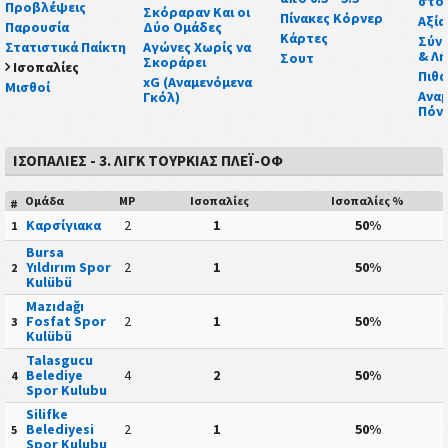
στο 
Προβλέψεις
Σκόραραν Και οι
Πίνακες Κόρνερ
Αξία
Παρουσία
Δύο Ομάδες
Κάρτες
Σύν
Στατιστικά Παίκτη
Αγώνες Χωρίς να
& Λή
Σουτ
Σκοράρει
Ισοπαλίες
Πιθα
xG (Αναμενόμενα
Μισθοί
Αναμ
Γκόλ)
Πόν
ΙΣΟΠΑΛΊΕΣ - 3. ΛΙΓΚ ΤΟΥΡΚΊΑΣ ΠΛΈΙ-ΟΦ
Ομάδα
MP
Ισοπαλίες
Ισοπαλίες %
#
Καρσίγιακα
2
1
50%
1
Bursa
Yıldırım Spor
2
1
50%
2
Kulübü
Mazıdağı
Fosfat Spor
2
1
50%
3
Kulübü
Talasgucu
Belediye
4
2
50%
4
Spor Kulubu
Silifke
Belediyesi
2
1
50%
5
Spor Kulubu