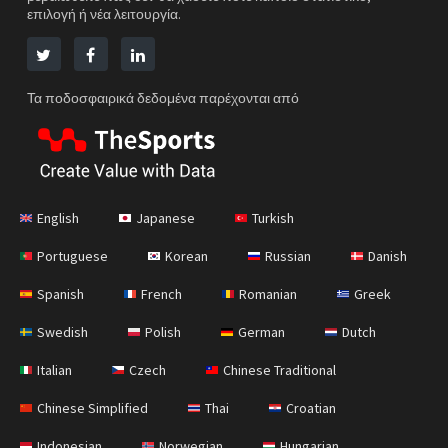
επιλογή ή νέα λειτουργία.
Τα ποδοσφαιρικά δεδομένα παρέχονται από
English
Japanese
Turkish
Portuguese
Korean
Russian
Danish
Spanish
French
Romanian
Greek
Swedish
Polish
German
Dutch
Italian
Czech
Chinese Traditional
Chinese Simplified
Thai
Croatian
Indonesian
Norwegian
Hungarian