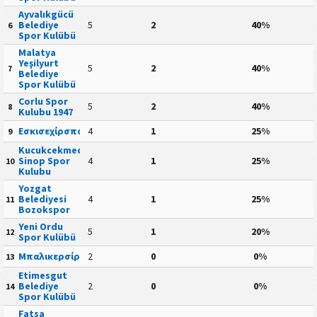
Ayvalıkgücü
Belediye
5
2
40%
6
Spor Kulübü
Malatya
Yeşilyurt
5
2
40%
7
Belediye
Spor Kulübü
Corlu Spor
5
2
40%
8
Kulubu 1947
Εσκισεχίρσπορ
4
1
25%
9
Kucukcekmece
Sinop Spor
4
1
25%
10
Kulubu
Yozgat
Belediyesi
4
1
25%
11
Bozokspor
Yeni Ordu
5
1
20%
12
Spor Kulübü
Μπαλικερσίρσπορ
2
0
0%
13
Etimesgut
Belediye
2
0
0%
14
Spor Kulübü
Fatsa