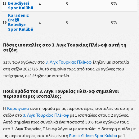
Belediyesi
2
0
0%
15
Spor Kulübü
Karadeniz
Ereğli
2
0
0%
16
Belediye
Spor Kulübü
Πόσες ισοπαλίες στο 3. Λιγκ Τουρκίας Πλέι-οφ αυτή τη
σεζόν;
31% των αγώνων στο
3. Λιγκ Τουρκίας Πλέι-οφ
έληξαν με ισοπαλία
στη σεζόν 2025/26. Αυτό σημαίνει πως από τους 26 αγώνες που
παίχτηκαν, οι 8 έληξαν με ισοπαλία.
Ποιά ομάδα του 3. Λιγκ Τουρκίας Πλέι-οφ σημειώνει
περισσότερες ισοπαλίες;
Η
Καρσίγιακα
είναι η ομάδα με τις περισσότερες ισοπαλίες σε αυτή τη
σεζόν στο
3. Λιγκ Τουρκίας Πλέι-οφ
με 1 ισοπαλίες στους 2 αγώνες.
Αυτό σημαίνει πως συνολικά ένα ποσοστό 50% των αγώνων τους
στο 3. Λιγκ Τουρκίας Πλέι-οφ λήγουν με ισοπαλία. Η δεύτερη ομάδα με
τις περισσότερες ισοπαλίες είναι η
Bursa Yıldırım Spor Kulübü
με 1