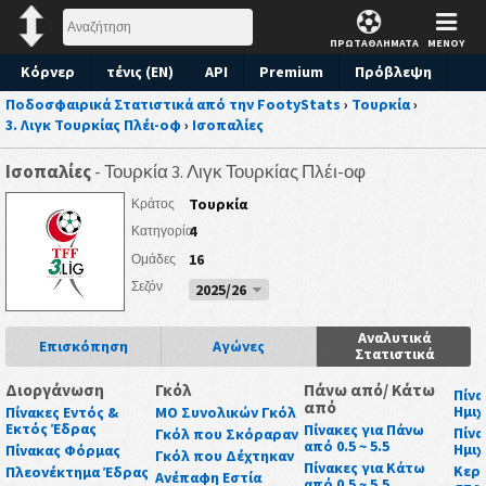
ΠΡΩΤΑΘΛΗΜΑΤΑ
ΜΕΝΟΥ
Κόρνερ
τένις (EN)
API
Premium
Πρόβλεψη
Ποδοσφαιρικά Στατιστικά από την FootyStats
›
Τουρκία
›
3. Λιγκ Τουρκίας Πλέι-οφ
›
Ισοπαλίες
Ισοπαλίες
- Τουρκία 3. Λιγκ Τουρκίας Πλέι-οφ
Τουρκία
Κράτος
4
Κατηγορία
16
Ομάδες
Σεζόν
2025/26
Αναλυτικά
Επισκόπηση
Αγώνες
Στατιστικά
Διοργάνωση
Γκόλ
Πάνω από/ Κάτω
Πίνα
από
Ημι
Πίνακες Εντός &
ΜΟ Συνολικών Γκόλ
Εκτός Έδρας
Πίνακες για Πάνω
Πίνα
Γκόλ που Σκόραραν
από 0.5 ~ 5.5
Ημι
Πίνακας Φόρμας
Γκόλ που Δέχτηκαν
Πίνακες για Κάτω
Κερδ
Πλεονέκτημα Έδρας
Ανέπαφη Εστία
από 0.5 ~ 5.5