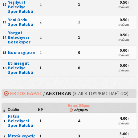
Yeşilyurt
0.50
/
2
1
12
Belediye
αγώνας
Spor Kulübü
Yeni Ordu
0.50
/
2
1
13
Spor Kulübü
αγώνας
Yozgat
0.50
/
Belediyesi
2
1
14
αγώνας
Bozokspor
0.00
/
Εσκισεχίρσπορ
2
0
15
αγώνας
Etimesgut
0.00
/
Belediye
1
0
16
αγώνας
Spor Kulübü
ΕΚΤΌΣ ΈΔΡΑΣ
/
ΔΈΧΤΗΚΑΝ
(3. ΛΙΓΚ ΤΟΥΡΚΊΑΣ ΠΛΈΙ-ΟΦ)
Εκτός Έδρας
Ομάδα
MP
Δέχτηκαν
#
Fatsa
4.00
/
Belediyesi
1
4
1
αγώνας
Spor Kulübü
3.00
/
Μπαλικερσίρσπορ
1
3
2