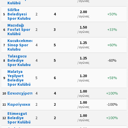
/ αγώνας
Kulübü
Silifke
2.00
Belediyesi
2
4
+50%
5
/ αγώνας
Spor Kulubu
Mazıdağı
1.50
Fosfat Spor
2
3
+33%
6
/ αγώνας
Kulübü
Kucukcekmece
1.25
Sinop Spor
4
5
+60%
7
/ αγώνας
Kulubu
Talasgucu
1.25
Belediye
4
5
-60%
8
/ αγώνας
Spor Kulubu
Malatya
Yeşilyurt
1.20
5
6
+58%
9
Belediye
/ αγώνας
Spor Kulübü
1.00
Εσκισεχίρσπορ
4
4
+100%
10
/ αγώνας
1.00
Καρσίγιακα
2
2
-100%
11
/ αγώνας
Etimesgut
1.00
Belediye
2
2
+100%
12
/ αγώνας
Spor Kulübü