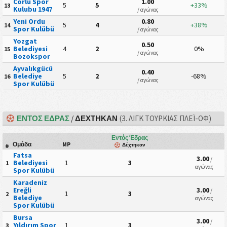
Corlu Spor
1.00
5
5
+33%
13
Kulubu 1947
/ αγώνας
Yeni Ordu
0.80
5
4
+38%
14
Spor Kulübü
/ αγώνας
Yozgat
0.50
Belediyesi
4
2
0%
15
/ αγώνας
Bozokspor
Ayvalıkgücü
0.40
Belediye
5
2
-68%
16
/ αγώνας
Spor Kulübü
ΕΝΤΌΣ ΈΔΡΑΣ
/
ΔΈΧΤΗΚΑΝ
(3. ΛΙΓΚ ΤΟΥΡΚΊΑΣ ΠΛΈΙ-ΟΦ)
Εντός Έδρας
Ομάδα
MP
Δέχτηκαν
#
Fatsa
3.00
/
Belediyesi
1
3
1
αγώνας
Spor Kulübü
Karadeniz
Ereğli
3.00
/
1
3
2
Belediye
αγώνας
Spor Kulübü
Bursa
3.00
/
Yıldırım Spor
1
3
3