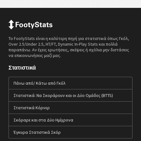
Το FootyStats είναι η καλύτερη πηγή για στατιστικά όπως Γκόλ,
Over 2.5/Under 2.5, HT/FT, Dynamic In-Play Stats και πολλά
παραπάνω. Αν έχεις ερωτήσεις, σκέψεις ή σχόλια μην διστάσεις
να επικοινωνήσεις μαζί μας.
Στατιστικά
Πάνω από/ Κάτω από Γκόλ
Στατιστικά: Να Σκοράρουν και οι Δύο Ομάδες (BTTS)
Στατιστικά Κόρνερ
Σκόραρε και στα Δύο Ημίχρονα
Έγκυρα Στατιστικά Σκόρ