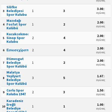
αγώνας
Silifke
3.00
/
Belediyesi
1
3
3
αγώνας
Spor Kulubu
Mazıdağı
2.00
/
Fosfat Spor
1
2
4
αγώνας
Kulübü
Kucukcekmece
2.00
/
Sinop Spor
2
4
5
αγώνας
Kulubu
2.00
/
Εσκισεχίρσπορ
2
4
6
αγώνας
Etimesgut
2.00
/
Belediye
1
2
7
αγώνας
Spor Kulübü
Malatya
Yeşilyurt
1.67
/
3
5
8
Belediye
αγώνας
Spor Kulübü
Corlu Spor
1.50
/
2
3
9
Kulubu 1947
αγώνας
Karadeniz
Ereğli
1.00
/
1
1
10
Belediye
αγώνας