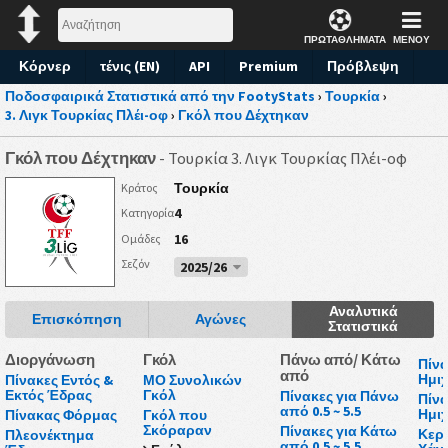
ΠΡΩΤΑΘΛΗΜΑΤΑ
ΜΕΝΟΥ
Κόρνερ
τένις (EN)
API
Premium
Πρόβλεψη
Ποδοσφαιρικά Στατιστικά από την FootyStats
›
Τουρκία
›
3. Λιγκ Τουρκίας Πλέι-οφ
›
Γκόλ που Δέχτηκαν
Γκόλ που Δέχτηκαν
- Τουρκία 3. Λιγκ Τουρκίας Πλέι-οφ
Τουρκία
Κράτος
4
Κατηγορία
16
Ομάδες
Σεζόν
2025/26
Αναλυτικά
Επισκόπηση
Αγώνες
Στατιστικά
Διοργάνωση
Γκόλ
Πάνω από/ Κάτω
Πίνα
από
Ημι
Πίνακες Εντός &
ΜΟ Συνολικών
Εκτός Έδρας
Γκόλ
Πίνακες για Πάνω
Πίνα
από 0.5 ~ 5.5
Ημι
Πίνακας Φόρμας
Γκόλ που
Σκόραραν
Πίνακες για Κάτω
Κερδ
Πλεονέκτημα
από 0.5 ~ 5.5