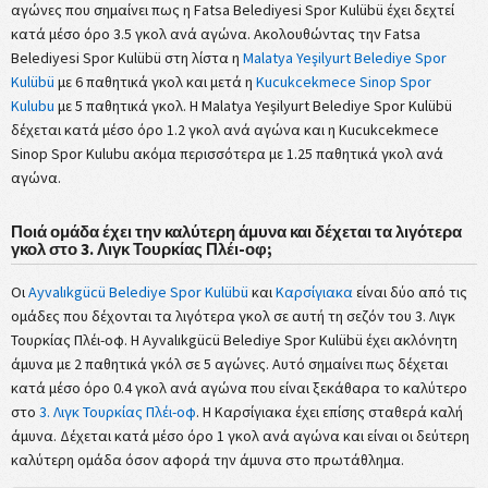
αγώνες που σημαίνει πως η Fatsa Belediyesi Spor Kulübü έχει δεχτεί
κατά μέσο όρο 3.5 γκολ ανά αγώνα. Ακολουθώντας την Fatsa
Belediyesi Spor Kulübü στη λίστα η
Malatya Yeşilyurt Belediye Spor
Kulübü
με 6 παθητικά γκολ και μετά η
Kucukcekmece Sinop Spor
Kulubu
με 5 παθητικά γκολ. Η Malatya Yeşilyurt Belediye Spor Kulübü
δέχεται κατά μέσο όρο 1.2 γκολ ανά αγώνα και η Kucukcekmece
Sinop Spor Kulubu ακόμα περισσότερα με 1.25 παθητικά γκολ ανά
αγώνα.
Ποιά ομάδα έχει την καλύτερη άμυνα και δέχεται τα λιγότερα
γκολ στο 3. Λιγκ Τουρκίας Πλέι-οφ;
Οι
Ayvalıkgücü Belediye Spor Kulübü
και
Καρσίγιακα
είναι δύο από τις
ομάδες που δέχονται τα λιγότερα γκολ σε αυτή τη σεζόν του 3. Λιγκ
Τουρκίας Πλέι-οφ. Η Ayvalıkgücü Belediye Spor Kulübü έχει ακλόνητη
άμυνα με 2 παθητικά γκόλ σε 5 αγώνες. Αυτό σημαίνει πως δέχεται
κατά μέσο όρο 0.4 γκολ ανά αγώνα που είναι ξεκάθαρα το καλύτερο
στο
3. Λιγκ Τουρκίας Πλέι-οφ
. Η Καρσίγιακα έχει επίσης σταθερά καλή
άμυνα. Δέχεται κατά μέσο όρο 1 γκολ ανά αγώνα και είναι οι δεύτερη
καλύτερη ομάδα όσον αφορά την άμυνα στο πρωτάθλημα.