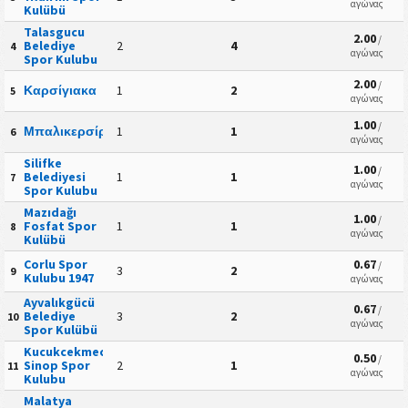
αγώνας
Kulübü
Talasgucu
2.00
/
Belediye
2
4
4
αγώνας
Spor Kulubu
2.00
/
Καρσίγιακα
1
2
5
αγώνας
1.00
/
Μπαλικερσίρσπορ
1
1
6
αγώνας
Silifke
1.00
/
Belediyesi
1
1
7
αγώνας
Spor Kulubu
Mazıdağı
1.00
/
Fosfat Spor
1
1
8
αγώνας
Kulübü
Corlu Spor
0.67
/
3
2
9
Kulubu 1947
αγώνας
Ayvalıkgücü
0.67
/
Belediye
3
2
10
αγώνας
Spor Kulübü
Kucukcekmece
0.50
/
Sinop Spor
2
1
11
αγώνας
Kulubu
Malatya