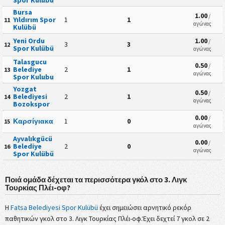
Spor Kulübü
Bursa
1.00
/
Yıldırım Spor
1
1
11
αγώνας
Kulübü
Yeni Ordu
1.00
/
3
3
12
Spor Kulübü
αγώνας
Talasgucu
0.50
/
Belediye
2
1
13
αγώνας
Spor Kulubu
Yozgat
0.50
/
Belediyesi
2
1
14
αγώνας
Bozokspor
0.00
/
Καρσίγιακα
1
0
15
αγώνας
Ayvalıkgücü
0.00
/
Belediye
2
0
16
αγώνας
Spor Kulübü
Ποιά ομάδα δέχεται τα περισσότερα γκόλ στο 3. Λιγκ
Τουρκίας Πλέι-οφ?
Η
Fatsa Belediyesi Spor Kulübü
έχει σημειώσει αρνητικό ρεκόρ
παθητικών γκολ στο 3. Λιγκ Τουρκίας Πλέι-οφ.Έχει δεχτεί 7 γκολ σε 2