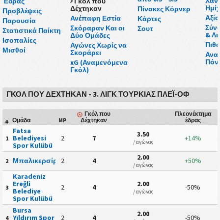
Χάν
Έδρας
Γκόλ που
Ημί
Δέχτηκαν
Πίνακες Κόρνερ
Προβλέψεις
Αξία
Ανέπαφη Εστία
Κάρτες
Παρουσία
Σύν
Σκόραραν Και οι
Σουτ
Στατιστικά Παίκτη
& Λή
Δύο Ομάδες
Ισοπαλίες
Πιθα
Αγώνες Χωρίς να
Μισθοί
Σκοράρει
Ανα
Πόν
xG (Αναμενόμενα
Γκόλ)
ΓΚΌΛ ΠΟΥ ΔΈΧΤΗΚΑΝ - 3. ΛΙΓΚ ΤΟΥΡΚΊΑΣ ΠΛΈΙ-ΟΦ
Γκόλ που
Πλεονέκτημα
Ομάδα
MP
Δέχτηκαν
έδρας
#
Fatsa
3.50
Belediyesi
2
7
+14%
1
/ αγώνας
Spor Kulübü
2.00
Μπαλικερσίρσπορ
2
4
+50%
2
/ αγώνας
Karadeniz
Ereğli
2.00
2
4
-50%
3
Belediye
/ αγώνας
Spor Kulübü
Bursa
2.00
Yıldırım Spor
2
4
-50%
4