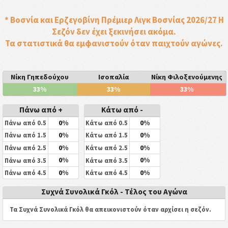
* Βοσνία και Ερζεγοβίνη Πρέμιερ Λιγκ Βοσνίας 2026/27 Η
Σεζόν δεν έχει ξεκινήσει ακόμα.
Τα στατιστικά θα εμφανιστούν όταν παιχτούν αγώνες.
Νίκη Γηπεδούχου
Ισοπαλία
Νίκη Φιλοξενούμενης
33%
33%
33%
Πάνω από +
Κάτω από -
0%
0%
Πάνω από 0.5
Κάτω από 0.5
0%
0%
Πάνω από 1.5
Κάτω από 1.5
0%
0%
Πάνω από 2.5
Κάτω από 2.5
0%
0%
Πάνω από 3.5
Κάτω από 3.5
0%
0%
Πάνω από 4.5
Κάτω από 4.5
Συχνά Συνολικά Γκόλ - Τέλος του Αγώνα
Τα Συχνά Συνολικά Γκόλ θα απεικονιστούν όταν αρχίσει η σεζόν.