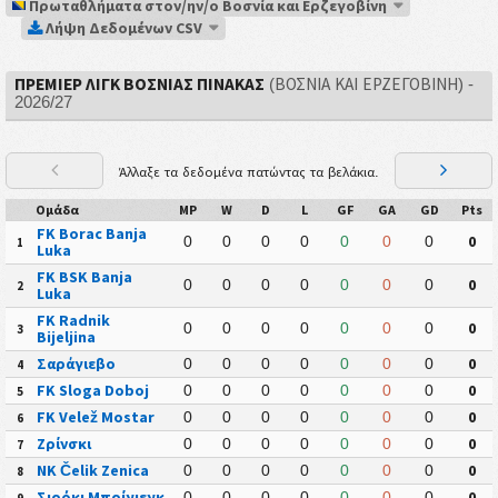
Πρωταθλήματα στον/ην/ο Βοσνία και Ερζεγοβίνη
Λήψη Δεδομένων CSV
ΠΡΈΜΙΕΡ ΛΙΓΚ ΒΟΣΝΊΑΣ ΠΊΝΑΚΑΣ
(ΒΟΣΝΊΑ ΚΑΙ ΕΡΖΕΓΟΒΊΝΗ) -
2026/27
Άλλαξε τα δεδομένα πατώντας τα βελάκια.
Ομάδα
MP
W
D
L
GF
GA
GD
Pts
FK Borac Banja
0
0
0
0
0
0
0
0
1
Luka
FK BSK Banja
0
0
0
0
0
0
0
0
2
Luka
FK Radnik
0
0
0
0
0
0
0
0
3
Bijeljina
Σαράγιεβο
0
0
0
0
0
0
0
0
4
FK Sloga Doboj
0
0
0
0
0
0
0
0
5
FK Velež Mostar
0
0
0
0
0
0
0
0
6
Ζρίνσκι
0
0
0
0
0
0
0
0
7
NK Čelik Zenica
0
0
0
0
0
0
0
0
8
Σιρόκι Μπρίγιεγκ
0
0
0
0
0
0
0
0
9