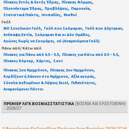
Πίνακες Εντός & Εκτός Έδρας
,
Πίνακας Φόρμας
,
Πλεονέκτημα Έδρας
,
Προβλέψεις
,
Παρουσία
,
Στατιστικά Παίκτη
,
Ισοπαλίες
,
Μισθοί
Γκόλ
ΜΟ Συνολικών Γκόλ
,
Γκόλ που Σκόραραν
,
Γκόλ που Δέχτηκαν
,
Ανέπαφη Εστία
,
Σκόραραν Και οι Δύο Ομάδες
,
Αγώνες Χωρίς να Σκοράρει
,
xG (Αναμενόμενα Γκόλ)
Πάνω από/ Κάτω από
Πίνακες για Πάνω από 0.5 ~ 5.5
,
Πίνακες για Κάτω από 0.5 ~ 5.5
,
Πίνακες Κόρνερ
,
Κάρτες
,
Σουτ
Πίνακας 1ου Ημιχρόνου
,
Πίνακας 2ου Ημιχρόνου
,
Κερδίζουν ή Χάνουν στο Ημίχρονο
,
Αξία αγοράς
,
Σύνολα Δεδομένων & Λήψεις Excel
,
Πιθανότητες
,
Αναμενόμενοι Πόντοι
ΠΡΈΜΙΕΡ ΛΙΓΚ ΒΟΣΝΊΑΣΣΤΑΤΙΣΤΙΚΆ
(ΒΟΣΝΊΑ ΚΑΙ ΕΡΖΕΓΟΒΊΝΗ)
- 2026/27
* Βοσνία και Ερζεγοβίνη Πρέμιερ Λιγκ Βοσνίας 2026/27 Η