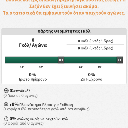
Σεζόν δεν έχει ξεκινήσει ακόμα.
Τα στατιστικά θα εμφανιστούν όταν παιχτούν αγώνες.
Χάρτης Θερμότητας Γκόλ
0
0
Γκόλ (Εντός Έδρας)
Γκόλ/ Αγώνα
0
Γκόλ (Εκτός Έδρας)
HT
FT
15'
30'
60'
75'
0%
0%
Πρώτο Ημίχρονο
2ο Ημίχρονο
0
λεπτά/Γκόλ
(0 Γκόλ σε 0 αγώνες)
0%
+
Πλεονέκτημα Έδρας για Επίθεση
(Σκοράρει 0% περισσότερα γκόλ από ότι συνήθως)
0%
Αγώνες Χωρίς να Δεχτούν Γκόλ
(0 φορές από 0 αγώνες)