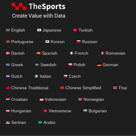
English
Japanese
Turkish
Portuguese
Korean
Russian
Danish
Spanish
French
Romanian
Greek
Swedish
Polish
German
Dutch
Italian
Czech
Chinese Traditional
Chinese Simplified
Thai
Croatian
Indonesian
Norwegian
Hungarian
Vietnamese
Bulgarian
Serbian
Arabic