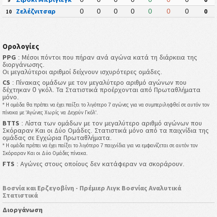
Ζελέζνιτσαρ
0
0
0
0
0
0
0
0
10
Ορολογίες
PPG
: Μέσοι πόντοι που πήραν ανά αγώνα κατά τη διάρκεια της
διοργάνωσης.
Οι μεγαλύτεροι αριθμοί δείχνουν ισχυρότερες ομάδες.
CS
: Πίνακας ομάδων με τον μεγαλύτερο αριθμό αγώνων που
δέχτηκαν 0 γκόλ. Τα Στατιστικά προέρχονται από Πρωταθλήματα
μόνο.
* Η ομάδα θα πρέπει να έχει παίξει το λιγότερο 7 αγώνες για να συμπεριληφθεί σε αυτόν τον
πίνακα με 'Αγώνες Χωρίς να Δεχούν Γκόλ'.
BTTS
: Λίστα των ομάδων με τον μεγαλύτερο αριθμό αγώνων που
Σκόραραν Και οι Δύο Ομάδες. Στατιστικά μόνο από τα παιχνίδια της
ομάδας σε Εγχώρια Πρωταθλήματα.
* Η ομάδα πρέπει να έχει παίξει το λιγότερο 7 παιχνίδια για να εμφανίζεται σε αυτόν τον
Σκόραραν Και οι Δύο Ομάδες πίνακα.
FTS
: Αγώνες στους οποίους δεν κατάφεραν να σκοράρουν.
Βοσνία και Ερζεγοβίνη - Πρέμιερ Λιγκ Βοσνίας Αναλυτικά
Στατιστικά
Διοργάνωση