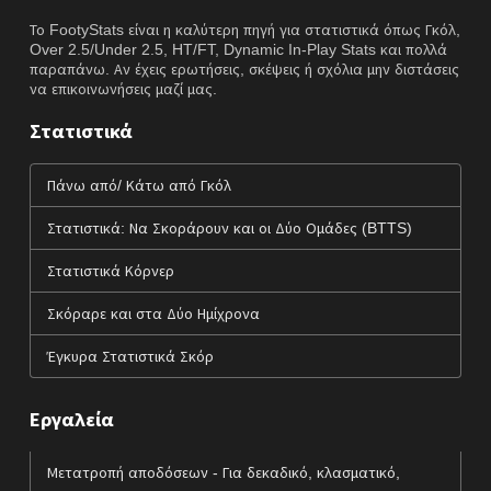
Το FootyStats είναι η καλύτερη πηγή για στατιστικά όπως Γκόλ,
Over 2.5/Under 2.5, HT/FT, Dynamic In-Play Stats και πολλά
παραπάνω. Αν έχεις ερωτήσεις, σκέψεις ή σχόλια μην διστάσεις
να επικοινωνήσεις μαζί μας.
Στατιστικά
Πάνω από/ Κάτω από Γκόλ
Στατιστικά: Να Σκοράρουν και οι Δύο Ομάδες (BTTS)
Στατιστικά Κόρνερ
Σκόραρε και στα Δύο Ημίχρονα
Έγκυρα Στατιστικά Σκόρ
Εργαλεία
Μετατροπή αποδόσεων - Για δεκαδικό, κλασματικό,