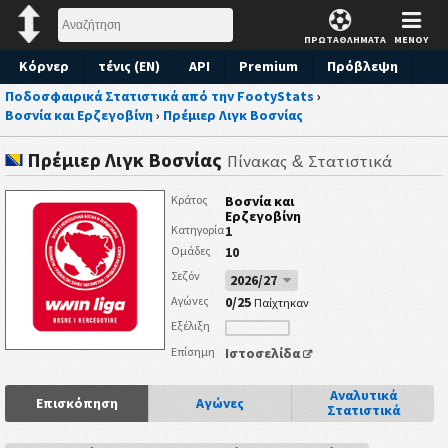
ΠΡΩΤΑΘΛΗΜΑΤΑ
ΜΕΝΟΥ
Κόρνερ
τένις (EN)
API
Premium
Πρόβλεψη
Ποδοσφαιρικά Στατιστικά από την FootyStats
›
Βοσνία και Ερζεγοβίνη
›
Πρέμιερ Λιγκ Βοσνίας
Πρέμιερ Λιγκ Βοσνίας
Πίνακας & Στατιστικά
Βοσνία και
Κράτος
Ερζεγοβίνη
1
Κατηγορία
10
Ομάδες
Σεζόν
2026/27
0/25
Αγώνες
Παίχτηκαν
Εξέλιξη
Ιστοσελίδα
Επίσημη
Αναλυτικά
Επισκόπηση
Αγώνες
Στατιστικά