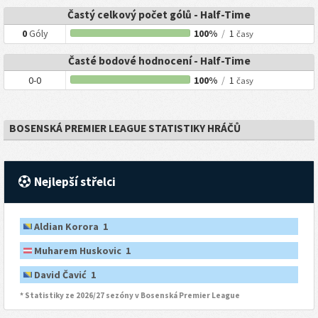
Častý celkový počet gólů - Half-Time
0
Góly
100%
/
1
časy
Časté bodové hodnocení - Half-Time
0-0
100%
/
1
časy
BOSENSKÁ PREMIER LEAGUE STATISTIKY HRÁČŮ
Nejlepší střelci
Aldian Korora 1
Muharem Huskovic 1
David Čavić 1
* Statistiky ze 2026/27 sezóny v Bosenská Premier League