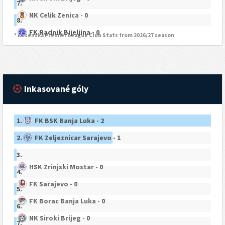
7.
NK Celik Zenica - 0
8.
FK Radnik Bijeljina - 0
* Bosenská Premier League Club Stats from 2026/27 season
Inkasované góly
1.
FK BSK Banja Luka - 2
2.
FK Zeljeznicar Sarajevo - 1
3.
HSK Zrinjski Mostar - 0
4.
FK Sarajevo - 0
5.
FK Borac Banja Luka - 0
6.
NK Siroki Brijeg - 0
7.