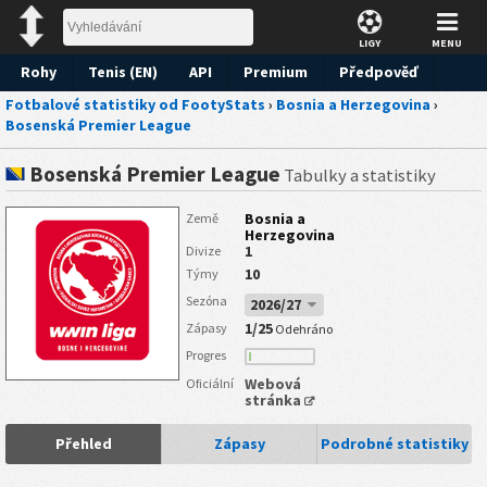
LIGY
MENU
Rohy
Tenis (EN)
API
Premium
Předpověď
Fotbalové statistiky od FootyStats
›
Bosnia a Herzegovina
›
Bosenská Premier League
Bosenská Premier League
Tabulky a statistiky
Bosnia a
Země
Herzegovina
1
Divize
10
Týmy
Sezóna
2026/27
1/25
Zápasy
Odehráno
Progres
Webová
Oficiální
stránka
Přehled
Zápasy
Podrobné statistiky