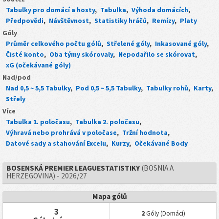
Tabulky pro domácí a hosty
,
Tabulka
,
Výhoda domácích
,
Předpovědi
,
Návštěvnost
,
Statistiky hráčů
,
Remízy
,
Platy
Góly
Průměr celkového počtu gólů
,
Střelené góly
,
Inkasované góly
,
Čisté konto
,
Oba týmy skórovaly
,
Nepodařilo se skórovat
,
xG (očekávané góly)
Nad/pod
Nad 0,5 ~ 5,5 Tabulky
,
Pod 0,5 ~ 5,5 Tabulky
,
Tabulky rohů
,
Karty
,
Střely
Více
Tabulka 1. poločasu
,
Tabulka 2. poločasu
,
Výhravá nebo prohrává v poločase
,
Tržní hodnota
,
Datové sady a stahování Excelu
,
Kurzy
,
Očekávané Body
BOSENSKÁ PREMIER LEAGUESTATISTIKY
(BOSNIA A
HERZEGOVINA) - 2026/27
Mapa gólů
3
2
Góly (Domácí)