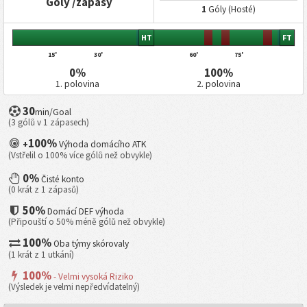
Góly /zápasy
1
Góly (Hosté)
HT
FT
15'
30'
60'
75'
0%
100%
1. polovina
2. polovina
30
min/Goal
(3 gólů v 1 zápasech)
100%
+
Výhoda domácího ATK
(Vstřelil o 100% více gólů než obvykle)
0%
Čisté konto
(0 krát z 1 zápasů)
50%
Domácí DEF výhoda
(Připouští o 50% méně gólů než obvykle)
100%
Oba týmy skórovaly
(1 krát z 1 utkání)
100%
- Velmi vysoká Riziko
(Výsledek je velmi nepředvídatelný)