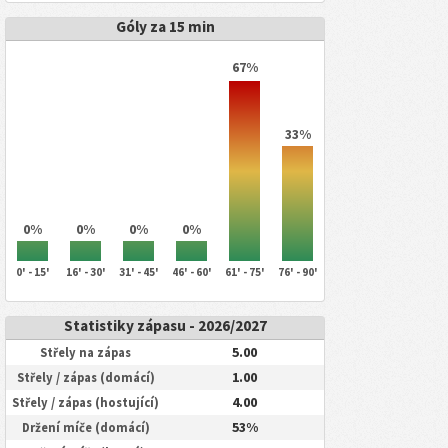
Góly za 15 min
67%
33%
0%
0%
0%
0%
0' - 15'
16' - 30'
31' - 45'
46' - 60'
61' - 75'
76' - 90'
Statistiky zápasu - 2026/2027
5.00
Střely na zápas
1.00
Střely / zápas (domácí)
4.00
Střely / zápas (hostující)
53%
Držení míče (domácí)