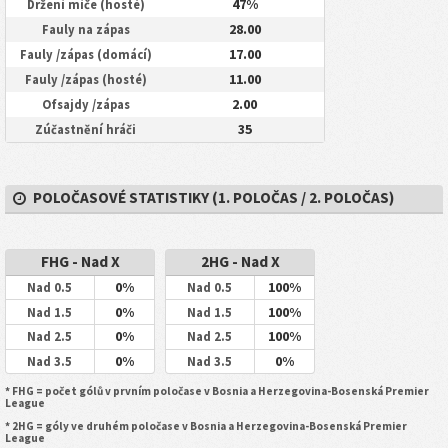
47%
Držení míče (hosté)
28.00
Fauly na zápas
17.00
Fauly /zápas (domácí)
11.00
Fauly /zápas (hosté)
2.00
Ofsajdy /zápas
35
Zúčastnění hráči
POLOČASOVÉ STATISTIKY (1. POLOČAS / 2. POLOČAS)
FHG - Nad X
2HG - Nad X
0%
100%
Nad 0.5
Nad 0.5
0%
100%
Nad 1.5
Nad 1.5
0%
100%
Nad 2.5
Nad 2.5
0%
0%
Nad 3.5
Nad 3.5
* FHG = počet gólů v prvním poločase v Bosnia a Herzegovina-Bosenská Premier
League
* 2HG = góly ve druhém poločase v Bosnia a Herzegovina-Bosenská Premier
League