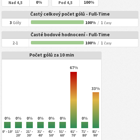
0%
100%
Nad 4,5
Pod 4,5
Častý celkový počet gólů - Full-Time
3
Góly
100%
/
1
časy
Časté bodové hodnocení - Full-Time
2-1
100%
/
1
časy
Počet gólů za 10 min
67%
33%
0%
0%
0%
0%
0%
0%
0%
0' - 10'
11' -
21' -
31' -
41' -
51' -
61' -
71' -
81' -
20'
30'
40'
50'
60'
70'
80'
90'