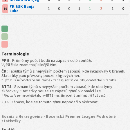
FK BSK Banja
1
0
0
1
1
2
-1
0
10
Luka
Terminologie
PPG
: Průměrný počet bodů na zápas v celé soutěži.
Vyšší čísla znamenají silnější tým.
ČK
: Tabulka týmů s nejvyšším počtem zápasů, kde inkasovaly 0 branek.
Statistiky jsou převzaty pouze z ligových her.
* Tým musí mít odehráno minimálně 7 zápasů, než se kvalifikuje do tohoto CS tabulek.
BTTS
: Seznam týmů s nejvyšším počtem zápasů, kde oba týmy
skórovaly. Statistiky pouze ze zápasů týmů v domácí lize.
* Před zařazením do této tabulky BTTS musí tím odehrát minimálně 7 zápasů.
FTS
: Zápasy, kde se tomuto týmu nepodařilo skórovat.
Bosnia a Herzegovina - Bosenská Premier League Podrobné
statistiky
Soutěž