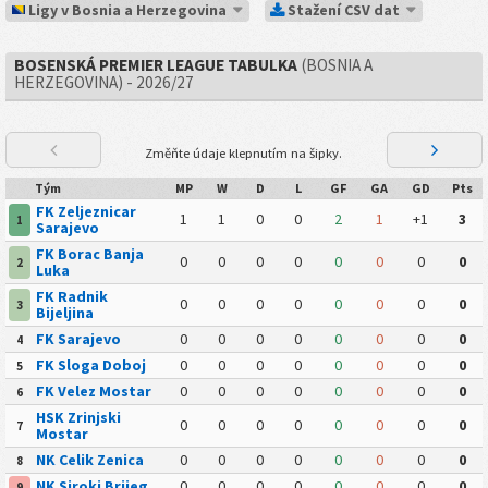
Ligy v Bosnia a Herzegovina
Stažení CSV dat
BOSENSKÁ PREMIER LEAGUE TABULKA
(BOSNIA A
HERZEGOVINA) - 2026/27
Změňte údaje klepnutím na šipky.
Tým
MP
W
D
L
GF
GA
GD
Pts
FK Zeljeznicar
1
1
0
0
2
1
+1
3
1
Sarajevo
FK Borac Banja
0
0
0
0
0
0
0
0
2
Luka
FK Radnik
0
0
0
0
0
0
0
0
3
Bijeljina
FK Sarajevo
0
0
0
0
0
0
0
0
4
FK Sloga Doboj
0
0
0
0
0
0
0
0
5
FK Velez Mostar
0
0
0
0
0
0
0
0
6
HSK Zrinjski
0
0
0
0
0
0
0
0
7
Mostar
NK Celik Zenica
0
0
0
0
0
0
0
0
8
NK Siroki Brijeg
0
0
0
0
0
0
0
0
9