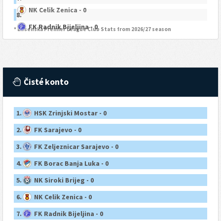
NK Celik Zenica - 0
8.
FK Radnik Bijeljina - 0
* Bosenská Premier League Club Stats from 2026/27 season
Čisté konto
1.
HSK Zrinjski Mostar - 0
2.
FK Sarajevo - 0
3.
FK Zeljeznicar Sarajevo - 0
4.
FK Borac Banja Luka - 0
5.
NK Siroki Brijeg - 0
6.
NK Celik Zenica - 0
7.
FK Radnik Bijeljina - 0