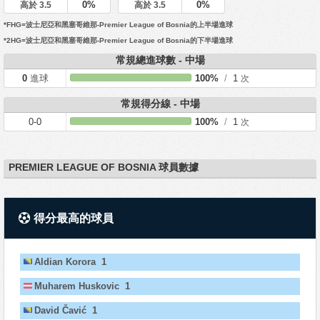
0%
0%
高於 3.5
高於 3.5
*FHG=波士尼亞和黑塞哥維那-Premier League of Bosnia的上半場進球
*2HG=波士尼亞和黑塞哥維那-Premier League of Bosnia的下半場進球
常規總進球數 - 中場
0
進球
100%
/
1
次
常規得分線 - 中場
0-0
100%
/
1
次
PREMIER LEAGUE OF BOSNIA 球員數據
得分最高的球員
Aldian Korora 1
Muharem Huskovic 1
David Čavić 1