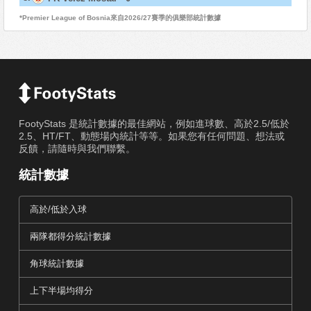
*Premier League of Bosnia來自2026/27賽季的俱樂部統計數據
FootyStats 是統計數據的最佳網站，例如進球數、高於2.5/低於
2.5、HT/FT、動態場內統計等等。如果您有任何問題、想法或
反饋，請隨時與我們聯繫。
統計數據
高於/低於入球
兩隊都得分統計數據
角球統計數據
上下半場均得分