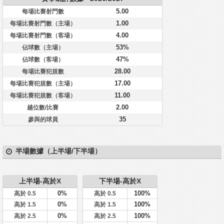
5.00
每場比賽射門數
1.00
每場比賽射門數（主場）
4.00
每場比賽射門數（客場）
53%
佔球數（主場）
47%
佔球數（客場）
28.00
每場比賽犯規數
17.00
每場比賽犯規數（主場）
11.00
每場比賽犯規數（客場）
2.00
越位數/比賽
35
參與的球員
半場數據（上半場/下半場）
上半場-高於X
下半場-高於X
0%
100%
高於 0.5
高於 0.5
0%
100%
高於 1.5
高於 1.5
0%
100%
高於 2.5
高於 2.5