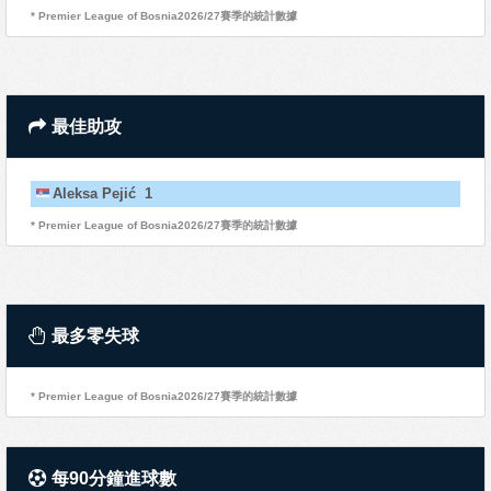
* Premier League of Bosnia2026/27賽季的統計數據
最佳助攻
Aleksa Pejić 1
* Premier League of Bosnia2026/27賽季的統計數據
最多零失球
* Premier League of Bosnia2026/27賽季的統計數據
每90分鐘進球數