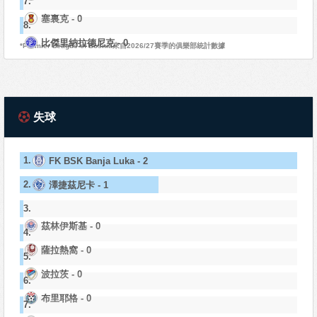
7.
塞裏克 - 0
8.
比傑里納拉德尼克 - 0
*Premier League of Bosnia來自2026/27賽季的俱樂部統計數據
失球
1.
FK BSK Banja Luka - 2
2.
澤捷茲尼卡 - 1
3.
茲林伊斯基 - 0
4.
薩拉熱窩 - 0
5.
波拉茨 - 0
6.
布里耶格 - 0
7.