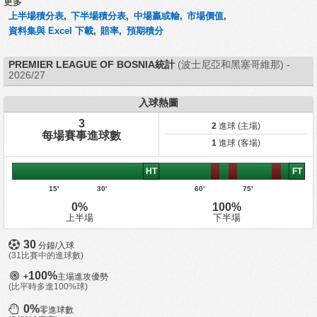
更多
上半場積分表
,
下半場積分表
,
中場贏或輸
,
市場價值
,
資料集與 Excel 下載
,
賠率
,
預期積分
PREMIER LEAGUE OF BOSNIA統計
(波士尼亞和黑塞哥維那) -
2026/27
入球熱圖
3
2
進球 (主場)
每場賽事進球數
1
進球 (客場)
HT
FT
15'
30'
60'
75'
0%
100%
上半場
下半場
30
分鐘/入球
(31比賽中的進球數)
100%
+
主場進攻優勢
(比平時多進100%球)
0%
零進球數