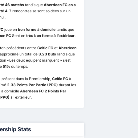
té 46 matchs
tandis que
Aberdeen FC en a
té 4
. 7 rencontres se sont soldées sur un
nul.
FC
joue en
bon forme à domicile
tandis que
een FC
Sont en
très bon forme à l’extérieur
.
tch précédents entre
Celtic FC
et
Aberdeen
approximé un total de
3.23 buts
Tandis que
ation «Les deux équipent marquent » s’est
te
51%
du temps.
 présent dans la Premiership,
Celtic FC
à
ximé
2.33 Points Par Partie (PPG)
durant les
 a domicile
Aberdeen FC 2 Points Par
 (PPG)
à l’extérieur.
ership Stats