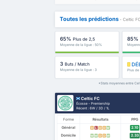
Toutes les prédictions
- Celtic 
65%
85%
Plus de 2,5
Moyenne de la ligue : 50%
Moyenne
3
DÉ
Buts / Match
Moyenne de la ligue : 3
Plus de
plus
*Stats moyennes entre Celt
Celtic FC
Écosse - Premiership
Récent : 6W / 3D / 1L
Forme
Résultats
PPG
Général
2.10
D
L
D
D
W
Domicile
2.33
W
W
D
D
W