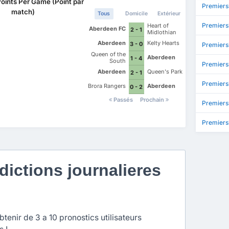
Points Per Game (Point par
Premiers
match)
Tous
Domicile
Extérieur
Premiers
Heart of
Aberdeen FC
2 - 1
Midlothian
FC
Aberdeen
Kelty Hearts
3 - 0
Premiers
Queen of the
Aberdeen
1 - 4
South
Premiers
Aberdeen
Queen's Park
2 - 1
Premiersh
Brora Rangers
Aberdeen
0 - 2
Passés
Prochain
Premiers
Premiers
ictions journalieres
enir de 3 a 10 pronostics utilisateurs