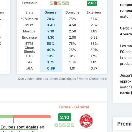
Extérieur
2.00
W
L
W
W
W
rempor
rempor
eur
Stats
Général
Domicile
Extérieur
match 
%
% Victoire
70%
75%
67%
5
MOY
3.40
4.50
2.67
Celtic 
5
Marqué
2.10
2.50
1.83
Aberd
0
Encaissé
1.30
2.00
0.83
%
BTTS
50%
75%
33%
Les ma
Clean
40%
25%
50%
FC
ont 
Sheets
FTS
10%
0%
17%
la situ
5
xG
1.75
1.64
1.85
produi
4
xGA
0.89
1.01
0.77
Jusqu’à
Que veulent dire ces termes Statistiques ? Voir le Glossaire
appro
matchs
Partie
Forme - Général
2.10
Premi
W
W
W
W
W
 Equipes sont égales
en