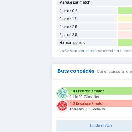
Marqué par match
Plus de 0,5
Plus de 1,5
Plus de 2,5
Plus de 3,5
Ne marque pas
* Les Stats incluent les parties à domicile et à l'ext
Buts concédés
Qui encaissera le p
1.4 Encaissé / match
Celtic FC (Domicile)
1.3 Encaissé / match
Aberdeen FC (Extérieur)
fin du match