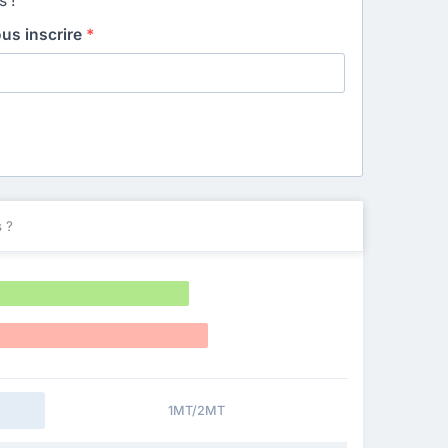
s !
ous inscrire
*
 ?
1MT/2MT