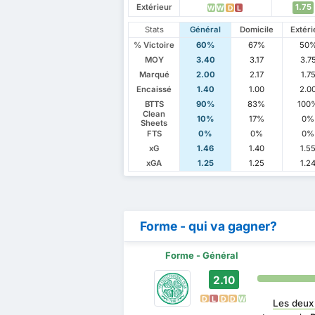
Extérieur
1.75
W
W
D
L
Stats
Général
Domicile
Extéri
% Victoire
60%
67%
50
MOY
3.40
3.17
3.7
Marqué
2.00
2.17
1.7
Encaissé
1.40
1.00
2.0
BTTS
90%
83%
100
Clean
10%
17%
0%
Sheets
FTS
0%
0%
0%
xG
1.46
1.40
1.5
xGA
1.25
1.25
1.2
Forme - qui va gagner?
Forme - Général
2.10
D
L
D
D
W
Les deux