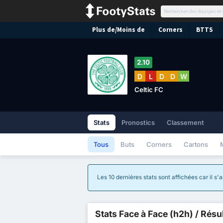
Plus de/Moins de
Corners
BTTS
2.10
D
L
D
D
W
Celtic FC
Stats
Pronostics
Classement
Tous
Buts
Corners
Cartons
Les 10 dernières stats sont affichées car il s
Stats Face à Face (h2h) / Résu