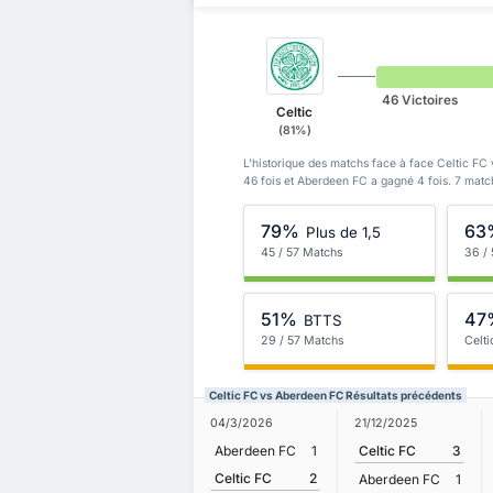
46 Victoires
Celtic
(81%)
L'historique des matchs face à face Celtic FC
46 fois et Aberdeen FC a gagné 4 fois. 7 matc
79%
63
Plus de 1,5
45 / 57 Matchs
36 /
51%
47
BTTS
29 / 57 Matchs
Celti
Celtic FC vs Aberdeen FC Résultats précédents
04/3/2026
21/12/2025
Aberdeen FC
1
Celtic FC
3
Celtic FC
2
Aberdeen FC
1