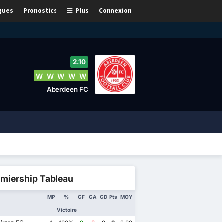
gues
Pronostics
Plus
Connexion
2.10
W
W
W
W
W
Aberdeen FC
emiership Tableau
MP
%
GF
GA
GD
Pts
MOY
Victoire