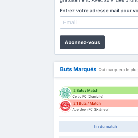
gratuitement. Avec suivi des profit
Entrez votre adresse mail pour v
Abonnez-vous
Buts Marqués
Qui marquera le plus
2 Buts / Match
Celtic FC (Domicile)
2.1 Buts / Match
Aberdeen FC (Extérieur)
fin du match