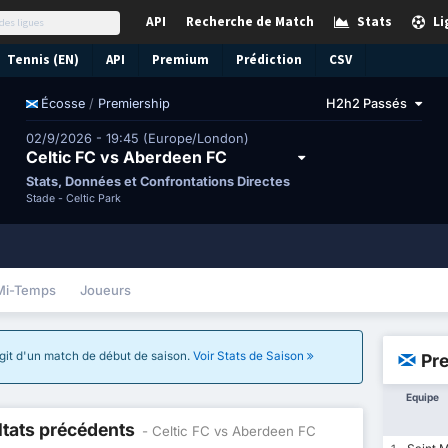
API
Recherche de Match
Stats
Li
Tennis (EN)
API
Premium
Prédiction
CSV
/
Premiership
H2h2 Passés
Écosse
02/9/2026 - 19:45 (Europe/London)
Celtic FC vs Aberdeen FC
Stats, Données et Confrontations Directes
Stade -
Celtic Park
Mi-Temps
Joueurs
'agit d'un match de début de saison.
Voir Stats de Saison
Pr
Equipe
ltats précédents
- Celtic FC vs Aberdeen FC