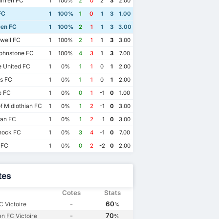
irren FC
1
100%
2
0
2
3
2.00
FC
1
100%
1
0
1
3
1.00
en FC
1
100%
2
1
1
3
3.00
well FC
1
100%
2
1
1
3
3.00
ohnstone FC
1
100%
4
3
1
3
7.00
 United FC
1
0%
1
1
0
1
2.00
s FC
1
0%
1
1
0
1
2.00
 FC
1
0%
0
1
-1
0
1.00
f Midlothian FC
1
0%
1
2
-1
0
3.00
ian FC
1
0%
1
2
-1
0
3.00
nock FC
1
0%
3
4
-1
0
7.00
 FC
1
0%
0
2
-2
0
2.00
tes
19/10/2024
5
04/12/2024
02/11/2024
Cotes
Stats
Celtic FC
2
FC
5
Aberdeen FC
0
Celtic FC
6
-
60
C Victoire
%
Celtic FC
1
Aberdeen FC
2
en FC
1
Aberdeen FC
0
-
70
n FC Victoire
%