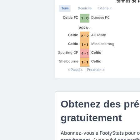
termes de
Tous
Domicile
Extérieur
Celtic FC
Dundee FC
1 - 0
2026
Celtic
AC Milan
2 - 2
Celtic
Middlesbrough
1 - 1
Sporting CP
Celtic
4 - 1
Shelbourne
Celtic
1 - 1
Passés
Prochain
Obtenez des préd
gratuitement
Abonnez-vous a FootyStats pour obt