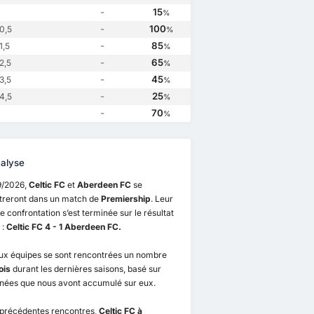
-
15
%
-
100
0,5
%
-
85
1,5
%
-
65
2,5
%
-
45
3,5
%
-
25
4,5
%
-
70
%
alyse
9/2026,
Celtic FC
et
Aberdeen FC
se
treront dans un match de
Premiership
. Leur
e confrontation s’est terminée sur le résultat
 :
Celtic FC 4 - 1 Aberdeen FC.
ux équipes se sont rencontrées un nombre
ois
durant les dernières saisons, basé sur
nnées que nous avont accumulé sur eux.
 précédentes rencontres,
Celtic FC à