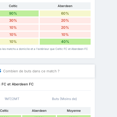
Celtic
Aberdeen
90%
60%
30%
20%
10%
20%
10%
10%
10%
40%
is les matchs a domicile et a l'extérieur que Celtic FC et Aberdeen FC
S
Combien de buts dans ce match ?
ic FC et Aberdeen FC
1MT/2MT
Buts (Moins de)
Celtic
Aberdeen
Moyenne