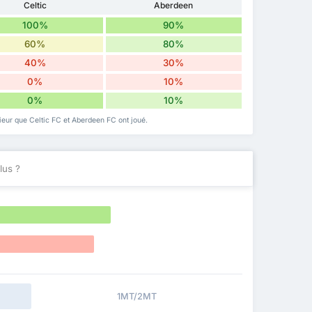
Celtic
Aberdeen
100%
90%
60%
80%
40%
30%
0%
10%
0%
10%
érieur que Celtic FC et Aberdeen FC ont joué.
lus ?
1MT/2MT