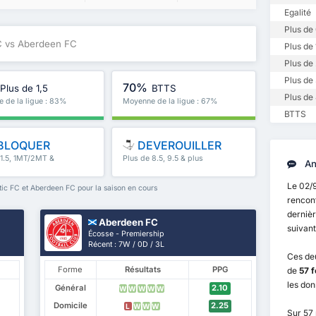
Egalité
Plus de 
FC vs Aberdeen FC
Plus de 
Plus de 
Plus de 
70%
Plus de 1,5
BTTS
Plus de 
 de la ligue : 83%
Moyenne de la ligue : 67%
BTTS
BLOQUER
DEVEROUILLER
 1.5, 1MT/2MT &
Plus de 8.5, 9.5 & plus
An
Le 02/
ic FC et Aberdeen FC pour la saison en cours
rencon
dernièr
Aberdeen FC
suivant
Écosse - Premiership
Récent : 7W / 0D / 3L
Ces de
Forme
Résultats
PPG
de
57 f
les do
Général
2.10
W
W
W
W
W
Domicile
2.25
L
W
W
W
Sur 57