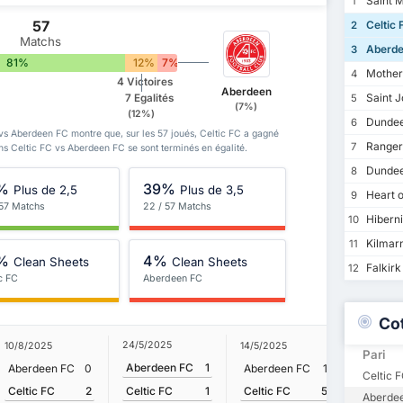
Saint M
1
57
Celtic 
2
Matchs
Aberde
3
81%
12%
7%
Mother
4
4 Victoires
Aberdeen
Saint J
7 Egalités
5
(7%)
(12%)
Dundee
6
 vs Aberdeen FC montre que, sur les 57 joués, Celtic FC a gagné
Ranger
7
hs Celtic FC vs Aberdeen FC se sont terminés en égalité.
Dundee
8
%
39%
Plus de 2,5
Plus de 3,5
Heart o
9
 57 Matchs
22 / 57 Matchs
Hibern
10
Kilmar
11
%
4%
Clean Sheets
Clean Sheets
Falkirk
12
c FC
Aberdeen FC
Co
24/5/2025
10/8/2025
14/5/2025
25/2/202
Pari
Aberdeen FC
1
Aberdeen FC
0
Aberdeen FC
1
Celtic 
Celtic F
Celtic FC
2
Celtic FC
5
Celtic FC
1
Aberde
Aberdee