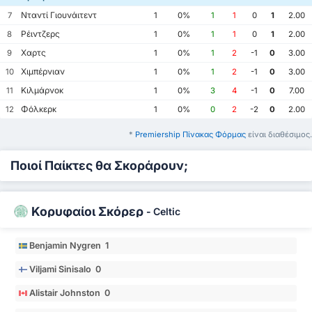
Νταντί Γιουνάιτεντ
7
1
0%
1
1
0
1
2.00
Ρέιντζερς
8
1
0%
1
1
0
1
2.00
Χαρτς
9
1
0%
1
2
-1
0
3.00
Χιμπέρνιαν
10
1
0%
1
2
-1
0
3.00
Κιλμάρνοκ
11
1
0%
3
4
-1
0
7.00
Φόλκερκ
12
1
0%
0
2
-2
0
2.00
*
Premiership Πίνακας Φόρμας
είναι διαθέσιμος.
Ποιοί Παίκτες θα Σκοράρουν;
Κορυφαίοι Σκόρερ
-
Celtic
Benjamin Nygren 1
Viljami Sinisalo 0
Alistair Johnston 0