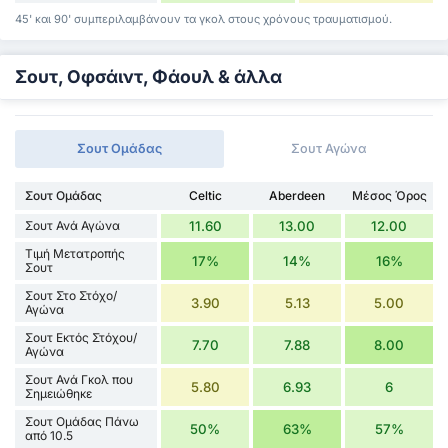
45' και 90' συμπεριλαμβάνουν τα γκολ στους χρόνους τραυματισμού.
Σουτ, Οφσάιντ, Φάουλ & άλλα
Σουτ Ομάδας
Σουτ Αγώνα
Σουτ Ομάδας
Celtic
Aberdeen
Μέσος Όρος
Σουτ Ανά Αγώνα
11.60
13.00
12.00
Τιμή Μετατροπής
17%
14%
16%
Σουτ
Σουτ Στο Στόχο/
3.90
5.13
5.00
Αγώνα
Σουτ Εκτός Στόχου/
7.70
7.88
8.00
Αγώνα
Σουτ Ανά Γκολ που
5.80
6.93
6
Σημειώθηκε
Σουτ Ομάδας Πάνω
50%
63%
57%
από 10.5