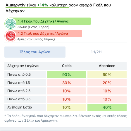
Αμπερντίν
είναι
+14%
καλύτερη
όσον αφορά
Γκόλ που
Δέχτηκαν
1.4 Γκόλ που Δέχτηκε/ Αγώνα
Σέλτικ (Εντός Έδρας)
1.2 Γκόλ που Δέχτηκε/ Αγώνα
Αμπερντίν (Εκτός Έδρας)
Τέλος του Αγώνα
1H/2H
Δέχτηκαν / αγώνα
Celtic
Aberdeen
Πάνω από 0.5
90%
60%
Πάνω από 1.5
30%
20%
Πάνω από 2.5
10%
10%
Πάνω από 3.5
10%
10%
Ανέπαφη Εστία
10%
40%
* Τα δεδομένα γκολ που δέχτηκαν συμπεριλαμβάνουν εντός και εκτός έδρας
αγώνες των Σέλτικ και Αμπερντίν.