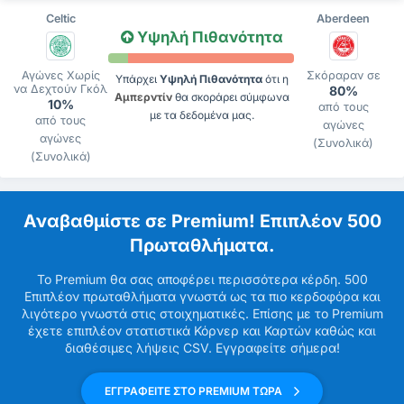
Celtic
Aberdeen
Υψηλή Πιθανότητα
Αγώνες Χωρίς
Σκόραραν σε
Υπάρχει
Υψηλή Πιθανότητα
ότι η
να Δεχτούν Γκόλ
80%
Αμπερντίν
θα σκοράρει σύμφωνα
10%
από τους
με τα δεδομένα μας.
από τους
αγώνες
αγώνες
(Συνολικά)
(Συνολικά)
Αναβαθμίστε σε Premium! Επιπλέον 500
Πρωταθλήματα.
Το Premium θα σας αποφέρει περισσότερα κέρδη. 500
Επιπλέον πρωταθλήματα γνωστά ως τα πιο κερδοφόρα και
λιγότερο γνωστά στις στοιχηματικές. Επίσης με το Premium
έχετε επιπλέον στατιστικά Κόρνερ και Καρτών καθώς και
διαθέσιμες λήψεις CSV. Εγγραφείτε σήμερα!
ΕΓΓΡΑΦΕΙΤΕ ΣΤΟ PREMIUM ΤΩΡΑ