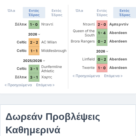
Όλα
Εντός
Εκτός
Όλα
Εντός
Εκτός
Έδρας
Έδρας
Έδρας
Έδρας
Σέλτικ
Νταντί
Νταντί
Αμπερντίν
1 - 0
2 - 0
Queen of the
Aberdeen
1 - 4
2026
South
Brora Rangers
Aberdeen
0 - 2
Celtic
AC Milan
2 - 2
Celtic
Middlesbrough
1 - 1
2026
Linfield
Aberdeen
0 - 2
2025/2026
Dunfermline
Twente
Aberdeen
1 - 0
Celtic
3 - 1
Athletic
Προηγούμενα
Επόμενα
Σέλτικ
Χαρτς
3 - 1
Προηγούμενα
Επόμενα
Δωρεάν Προβλέψεις
Καθημερινά