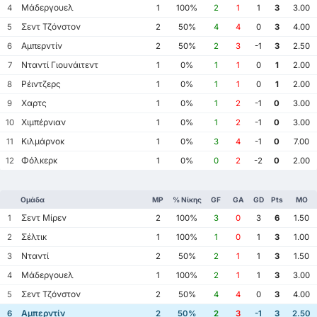
Μάδεργουελ
4
1
100%
2
1
1
3
3.00
Σεντ Τζόνστον
5
2
50%
4
4
0
3
4.00
Αμπερντίν
6
2
50%
2
3
-1
3
2.50
Νταντί Γιουνάιτεντ
7
1
0%
1
1
0
1
2.00
Ρέιντζερς
8
1
0%
1
1
0
1
2.00
Χαρτς
9
1
0%
1
2
-1
0
3.00
Χιμπέρνιαν
10
1
0%
1
2
-1
0
3.00
Κιλμάρνοκ
11
1
0%
3
4
-1
0
7.00
Φόλκερκ
12
1
0%
0
2
-2
0
2.00
Ομάδα
MP
% Νίκης
GF
GA
GD
Pts
ΜΟ
Σεντ Μίρεν
1
2
100%
3
0
3
6
1.50
Σέλτικ
2
1
100%
1
0
1
3
1.00
Νταντί
3
2
50%
2
1
1
3
1.50
Μάδεργουελ
4
1
100%
2
1
1
3
3.00
Σεντ Τζόνστον
5
2
50%
4
4
0
3
4.00
Αμπερντίν
6
2
50%
2
3
-1
3
2.50