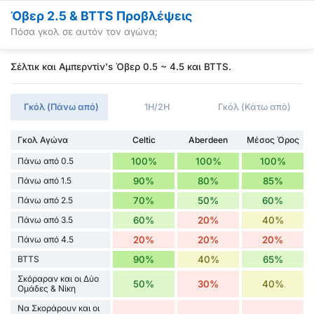
Όβερ 2.5 & BTTS Προβλέψεις
Πόσα γκολ σε αυτόν τον αγώνα;
Σέλτικ και Αμπερντίν's Όβερ 0.5 ~ 4.5 και BTTS.
Γκόλ (Πάνω από)
1H/2H
Γκόλ (Κάτω από)
Γκολ Αγώνα
Celtic
Aberdeen
Μέσος Όρος
Πάνω από 0.5
100%
100%
100%
Πάνω από 1.5
90%
80%
85%
Πάνω από 2.5
70%
50%
60%
Πάνω από 3.5
60%
20%
40%
Πάνω από 4.5
20%
20%
20%
BTTS
90%
40%
65%
Σκόραραν και οι Δύο
50%
30%
40%
Ομάδες & Νίκη
Να Σκοράρουν και οι