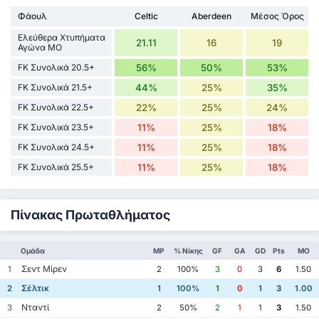
Φάουλ
Celtic
Aberdeen
Μέσος Όρος
Ελεύθερα Χτυπήματα
21.11
16
19
Αγώνα ΜΟ
FK Συνολικά 20.5+
56%
50%
53%
FK Συνολικά 21.5+
44%
25%
35%
FK Συνολικά 22.5+
22%
25%
24%
FK Συνολικά 23.5+
11%
25%
18%
FK Συνολικά 24.5+
11%
25%
18%
FK Συνολικά 25.5+
11%
25%
18%
Πίνακας Πρωταθλήματος
Ομάδα
MP
% Νίκης
GF
GA
GD
Pts
ΜΟ
Σεντ Μίρεν
1
2
100%
3
0
3
6
1.50
Σέλτικ
2
1
100%
1
0
1
3
1.00
Νταντί
3
2
50%
2
1
1
3
1.50