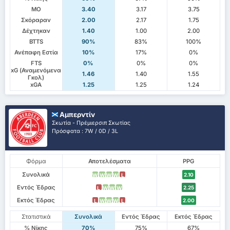
ΜΟ
3.40
3.17
3.75
Σκόραραν
2.00
2.17
1.75
Δέχτηκαν
1.40
1.00
2.00
BTTS
90%
83%
100%
Ανέπαφη Εστία
10%
17%
0%
FTS
0%
0%
0%
xG (Αναμενόμενα
1.46
1.40
1.55
Γκολ)
xGA
1.25
1.25
1.24
Αμπερντίν
Σκωτία - Πρέμιερσιπ Σκωτίας
Πρόσφατα : 7W / 0D / 3L
Φόρμα
Αποτελέσματα
PPG
Συνολικά
2.10
W
W
W
W
L
Εντός Έδρας
2.25
L
W
W
W
Εκτός Έδρας
2.00
L
W
W
W
L
Στατιστικά
Συνολικά
Εντός Έδρας
Εκτός Έδρας
% Νίκης
70%
75%
67%