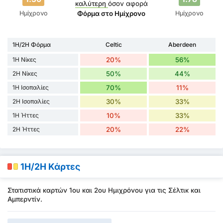
καλύτερη
όσον αφορά
Ημίχρονο
Ημίχρονο
Φόρμα στο Ημίχρονο
1H/2H Φόρμα
Celtic
Aberdeen
1H Νίκες
20%
56%
2H Νίκες
50%
44%
1H Ισοπαλίες
70%
11%
2H Ισοπαλίες
30%
33%
1H Ήττες
10%
33%
2H Ήττες
20%
22%
1H/2H Κάρτες
Στατιστικά καρτών 1ου και 2ου Ημιχρόνου για τις Σέλτικ και
Αμπερντίν.