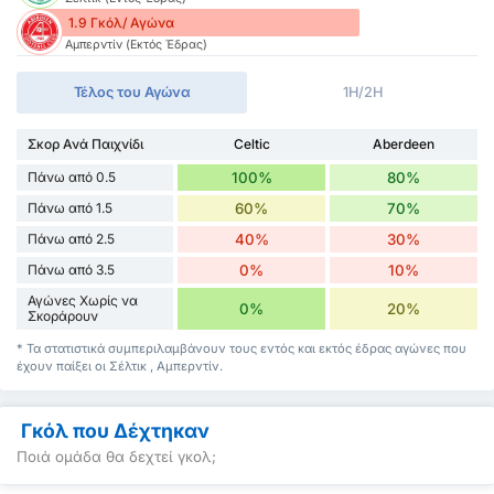
1.9 Γκόλ/ Αγώνα
Αμπερντίν (Εκτός Έδρας)
Τέλος του Αγώνα
1H/2H
Σκορ Ανά Παιχνίδι
Celtic
Aberdeen
Πάνω από 0.5
100%
80%
Πάνω από 1.5
60%
70%
Πάνω από 2.5
40%
30%
Πάνω από 3.5
0%
10%
Αγώνες Χωρίς να
0%
20%
Σκοράρουν
* Τα στατιστικά συμπεριλαμβάνουν τους εντός και εκτός έδρας αγώνες που
έχουν παίξει οι Σέλτικ , Αμπερντίν.
Γκόλ που Δέχτηκαν
Ποιά ομάδα θα δεχτεί γκολ;