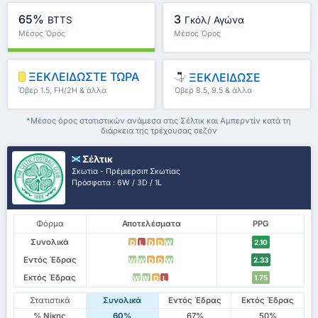
65%
3
BTTS
Γκόλ/ Αγώνα
Μέσος Όρος
Μέσος Όρος
Πρωταθλήματος : 50%
Πρωταθλήματος : 2.63
ΞΕΚΛΕΙΔΩΣΤΕ ΤΩΡΑ
ΞΕΚΛΕΙΔΩΣΕ
Όβερ 1.5, FH/2H & άλλα
Όβερ 8.5, 9.5 & άλλα
*Μέσος όρος στατιστικών ανάμεσα στις Σέλτικ και Αμπερντίν κατά τη
διάρκεια της τρέχουσας σεζόν
Σέλτικ
Σκωτία - Πρέμιερσιπ Σκωτίας
Πρόσφατα : 6W / 3D / 1L
Φόρμα
Αποτελέσματα
PPG
Συνολικά
2.10
D
L
D
D
W
Εντός Έδρας
2.33
W
W
D
D
W
Εκτός Έδρας
1.75
W
W
D
L
Στατιστικά
Συνολικά
Εντός Έδρας
Εκτός Έδρας
% Νίκης
60%
67%
50%