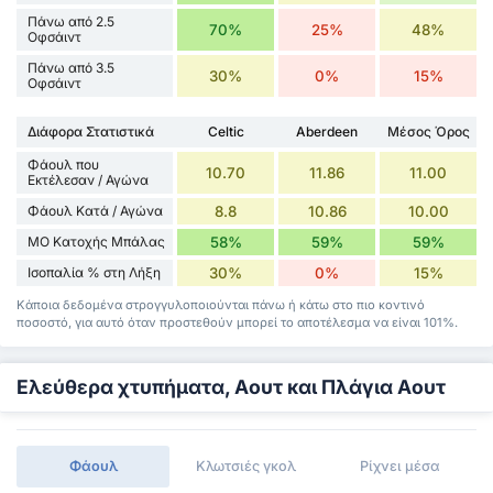
Πάνω από 2.5
70%
25%
48%
Οφσάιντ
Πάνω από 3.5
30%
0%
15%
Οφσάιντ
Διάφορα Στατιστικά
Celtic
Aberdeen
Μέσος Όρος
Φάουλ που
10.70
11.86
11.00
Εκτέλεσαν / Αγώνα
Φάουλ Κατά / Αγώνα
8.8
10.86
10.00
ΜΟ Κατοχής Μπάλας
58%
59%
59%
Ισοπαλία % στη Λήξη
30%
0%
15%
Κάποια δεδομένα στρογγυλοποιούνται πάνω ή κάτω στο πιο κοντινό
ποσοστό, για αυτό όταν προστεθούν μπορεί το αποτέλεσμα να είναι 101%.
Ελεύθερα χτυπήματα, Αουτ και Πλάγια Αουτ
Φάουλ
Κλωτσιές γκολ
Ρίχνει μέσα