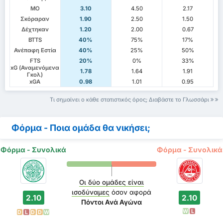
ΜΟ
3.10
4.50
2.17
Σκόραραν
1.90
2.50
1.50
Δέχτηκαν
1.20
2.00
0.67
BTTS
40%
75%
17%
Ανέπαφη Εστία
40%
25%
50%
FTS
20%
0%
33%
xG (Αναμενόμενα
1.78
1.64
1.91
Γκολ)
xGA
0.98
1.01
0.95
Τι σημαίνει ο κάθε στατιστικός όρος; Διαβάστε το Γλωσσάρι
Φόρμα - Ποια ομάδα θα νικήσει;
Φόρμα - Συνολικά
Φόρμα - Συνολικά
Οι δύο ομάδες είναι
ισοδύναμες
όσον αφορά
2.10
2.10
Πόντοι Ανά Αγώνα
W
L
D
L
D
D
W