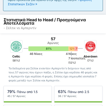
Στατιστικών Σεζόν
Στατιστικά Head to Head / Προηγούμενα
Αποτελέσματα
- Σέλτικ vs Αμπερντίν
57
Αγώνες
81%
12%
7%
46 Νίκες
4 Νίκες
Celtic
Aberdeen
7 Ισοπαλίες
(81%)
(7%)
(12%)
Τα δεδομένα για Σέλτικ εναντίον Αμπερντίν's δείχνουν πως από
τους 57 αγώνες που έχουν παίξει, η Σέλτικ έχει κερδίσει 46 φορές και
η Αμπερντίν έχει κερδίσει 4 φορές. Επίσης έχει σημειωθεί ισοπαλία 7
φορές μεταξύ των Σέλτικ και Αμπερντίν.
79%
63%
Πάνω από 1.5
Πάνω από 2.5
45 / 57 Αγώνες
36 / 57 Αγώνες