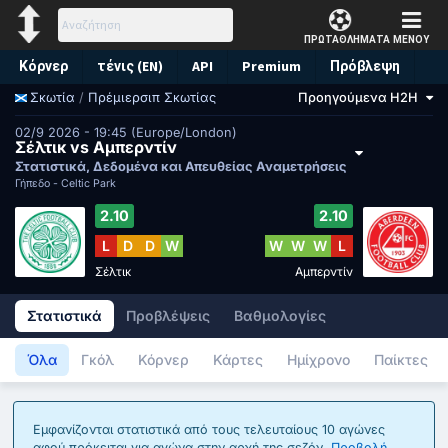
ΠΡΩΤΑΘΛΗΜΑΤΑ
ΜΕΝΟΥ
Κόρνερ
τένις (EN)
API
Premium
Πρόβλεψη
/
Πρέμιερσιπ Σκωτίας
Προηγούμενα H2H
Σκωτία
02/9 2026 - 19:45 (Europe/London)
Σέλτικ vs Αμπερντίν
Στατιστικά, Δεδομένα και Απευθείας Αναμετρήσεις
Γήπεδο -
Celtic Park
2.10
2.10
L
D
D
W
W
W
W
L
Σέλτικ
Αμπερντίν
Στατιστικά
Προβλέψεις
Βαθμολογίες
Όλα
Γκόλ
Κόρνερ
Κάρτες
Ημίχρονο
Παίκτες
Εμφανίζονται στατιστικά από τους τελευταίους 10 αγώνες
αφού πρόκειται για αγώνα στην αρχή της σεζόν.
Προβολή