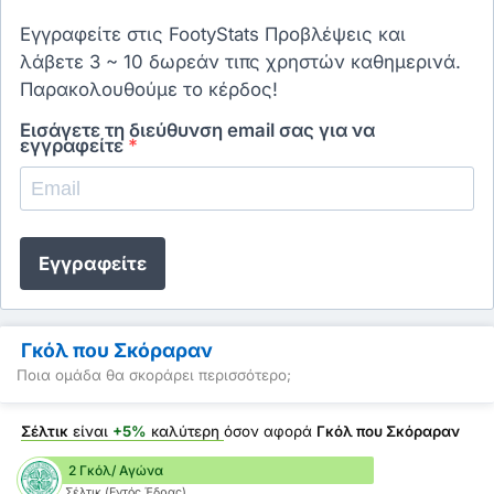
Εγγραφείτε στις FootyStats Προβλέψεις και
λάβετε 3 ~ 10 δωρεάν τιπς χρηστών καθημερινά.
Παρακολουθούμε το κέρδος!
Εισάγετε τη διεύθυνση email σας για να
εγγραφείτε
*
Εγγραφείτε
Γκόλ που Σκόραραν
Ποια ομάδα θα σκοράρει περισσότερο;
Σέλτικ
είναι
+5%
καλύτερη
όσον αφορά
Γκόλ που Σκόραραν
2 Γκόλ/ Αγώνα
Σέλτικ (Εντός Έδρας)