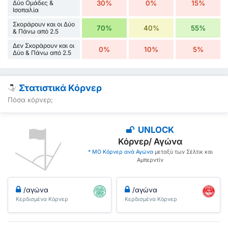
Δύο Ομάδες &
30%
0%
15%
Ισοπαλία
Σκοράρουν και οι Δύο
70%
40%
55%
& Πάνω από 2.5
Δεν Σκοράρουν και οι
0%
10%
5%
Δύο & Πάνω από 2.5
Στατιστικά Κόρνερ
Πόσα κόρνερ;
UNLOCK
Κόρνερ/ Αγώνα
* ΜΟ Κόρνερ ανά Αγώνα
μεταξύ των Σέλτικ και
Αμπερντίν
/αγώνα
/αγώνα
Κερδισμένα Κόρνερ
Κερδισμένα Κόρνερ