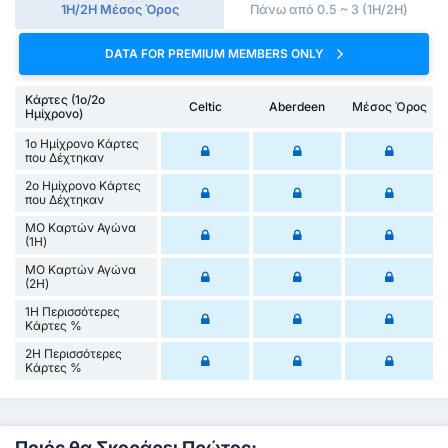
1Η/2Η Μέσος Όρος
Πάνω από 0.5 ~ 3 (1H/2H)
DATA FOR PREMIUM MEMBERS ONLY
Κάρτες (1ο/2ο
Celtic
Aberdeen
Μέσος Όρος
Ημίχρονο)
1ο Ημίχρονο Κάρτες
που Δέχτηκαν
2ο Ημίχρονο Κάρτες
που Δέχτηκαν
ΜΟ Καρτών Αγώνα
(1Η)
ΜΟ Καρτών Αγώνα
(2Η)
1Η Περισσότερες
Κάρτες %
2Η Περισσότερες
Κάρτες %
Ποιός θα Σκοράρει Πρώτος;