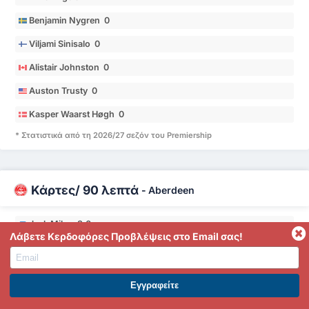
Benjamin Nygren 0
Viljami Sinisalo 0
Alistair Johnston 0
Auston Trusty 0
Kasper Waarst Høgh 0
* Στατιστικά από τη 2026/27 σεζόν του Premiership
Κάρτες/ 90 λεπτά
-
Aberdeen
Jack Milne 3.6
Λάβετε Κερδοφόρες Προβλέψεις στο Email σας!
Alexander Briedl 1.1
Bradley Lyons 1
ΕΓΓΡΑΦΕΙΤΕ ΣΤΟ PREMIUM. ΕΠΩΦΕΛΗΘΕΙΤΕ ΤΩΡΑ.
Afeez Aremu 0.76