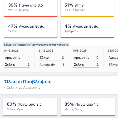
39%
51%
Πάνω από 3.5
BTTS
22 / 57 Αγώνες
29 / 57 Αγώνες
47%
4%
Ανέπαφη Εστία
Ανέπαφη Εστία
Σέλτικ
Αμπερντίν
Σέλτικ vs Αμπερντίν Προηγούμενα Αποτελέσματα
24/5 2
04/3 2026
21/12 2025
10/8 2025
Αμπερ
Αμπερντίν
1
Σέλτικ
3
Αμπερντίν
0
Σέλτικ
2
Σέλτικ
2
Σέλτι
Αμπερντίν
1
Όλες οι Προβλέψεις
- Σέλτικ vs Αμπερντίν
60%
85%
Πάνω από 2.5
Πάνω από 1.5
Μέσος Όρος
Μέσος Όρος
Πρωταθλήματος : 38%
Πρωταθλήματος : 75%