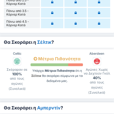
Πάνω από 2.5 -
Κόρνερ Κατά
Πάνω από 3.5 -
Κόρνερ Κατά
Πάνω από 4.5 -
Κόρνερ Κατά
Θα Σκοράρει η
Σέλτικ
?
Celtic
Aberdeen
Μέτρια Πιθανότητα
Σκόραραν σε
Αγώνες Χωρίς
Υπάρχει
Μέτρια Πιθανότητα
ότι η
να Δεχτούν Γκόλ
100%
Σέλτικ
θα σκοράρει σύμφωνα με τα
40%
από τους
δεδομένα μας.
από τους
αγώνες
αγώνες
(Συνολικά)
(Συνολικά)
Θα Σκοράρει η
Αμπερντίν
?