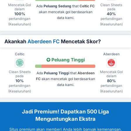
Mencetak Gol
Clean Sheets
Ada
Peluang Sedang
that
Celtic FC
dalam
pada
akan mencetak gol berdasarkan
100%
40%
data kami.
pertandingan
pertandingan
(Keseluruhan)
(Keseluruhan)
Akankah
Aberdeen FC
Mencetak Skor?
Celtic
Aberdeen
Peluang Tinggi
Clean Sheets
Mencetak Gol
Ada
Peluang Tinggi
that
Aberdeen
pada
dalam
FC
akan mencetak gol berdasarkan
10%
80%
data kami.
pertandingan
pertandingan
(Keseluruhan)
(Keseluruhan)
Jadi Premium! Dapatkan 500 Liga
Menguntungkan Ekstra
Situs premium akan memberi Anda lebih banyak kemenangan.