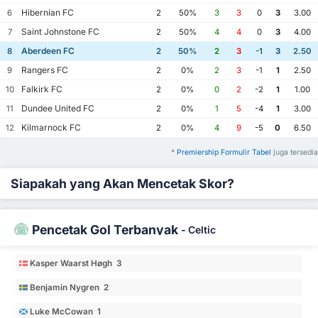
Hibernian FC
6
2
50%
3
3
0
3
3.00
Saint Johnstone FC
7
2
50%
4
4
0
3
4.00
Aberdeen FC
8
2
50%
2
3
-1
3
2.50
Rangers FC
9
2
0%
2
3
-1
1
2.50
Falkirk FC
10
2
0%
0
2
-2
1
1.00
Dundee United FC
11
2
0%
1
5
-4
1
3.00
Kilmarnock FC
12
2
0%
4
9
-5
0
6.50
*
Premiership Formulir Tabel
juga tersedia
Siapakah yang Akan Mencetak Skor?
Pencetak Gol Terbanyak
-
Celtic
Kasper Waarst Høgh 3
Benjamin Nygren 2
Luke McCowan 1