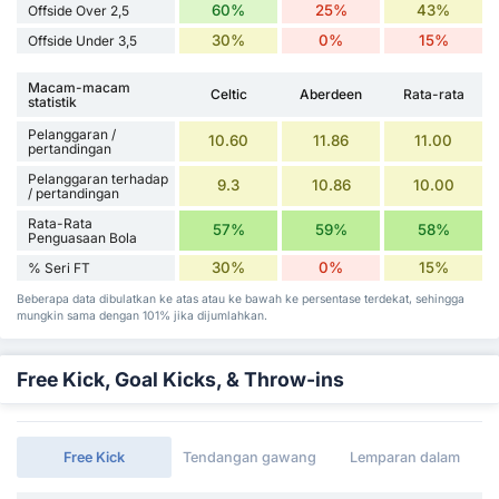
60%
25%
43%
Offside Over 2,5
30%
0%
15%
Offside Under 3,5
Macam-macam
Celtic
Aberdeen
Rata-rata
statistik
Pelanggaran /
10.60
11.86
11.00
pertandingan
Pelanggaran terhadap
9.3
10.86
10.00
/ pertandingan
Rata-Rata
57%
59%
58%
Penguasaan Bola
30%
0%
15%
% Seri FT
Beberapa data dibulatkan ke atas atau ke bawah ke persentase terdekat, sehingga
mungkin sama dengan 101% jika dijumlahkan.
Free Kick, Goal Kicks, & Throw-ins
Free Kick
Tendangan gawang
Lemparan dalam