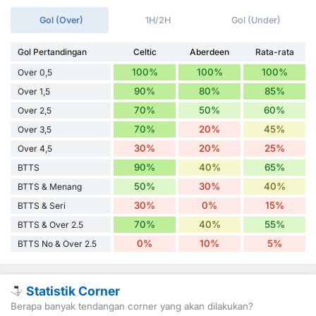
Gol (Over)
1H/2H
Gol (Under)
Gol Pertandingan
Celtic
Aberdeen
Rata-rata
100%
100%
100%
Over 0,5
90%
80%
85%
Over 1,5
70%
50%
60%
Over 2,5
70%
20%
45%
Over 3,5
30%
20%
25%
Over 4,5
90%
40%
65%
BTTS
50%
30%
40%
BTTS & Menang
30%
0%
15%
BTTS & Seri
70%
40%
55%
BTTS & Over 2.5
0%
10%
5%
BTTS No & Over 2.5
Statistik Corner
Berapa banyak tendangan corner yang akan dilakukan?