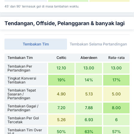
45' dan 90' termasuk gol di masa tambahan waktu.
Tendangan, Offside, Pelanggaran & banyak lagi
Tembakan Tim
Tembakan Selama Pertandingan
Tembakan Tim
Celtic
Aberdeen
Rata-rata
Tembakan Per
12.10
13.00
13.00
Pertandingan
Tingkat Konversi
19%
14%
17%
Tembakan
Tembakan Tepat
4.90
5.13
5.00
Sasaran /
Pertandingan
Tembakan Gagal /
7.20
7.88
8.00
Pertandingan
Tembakan Per Gol
5.26
6.93
6
Tercetak
Tembakan Tim Over
50%
63%
57%
10.5