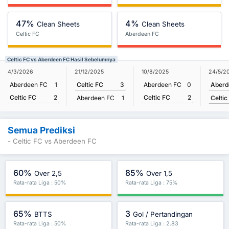
47%
4%
Clean Sheets
Clean Sheets
Celtic FC
Aberdeen FC
Celtic FC vs Aberdeen FC Hasil Sebelumnya
24/5/2
4/3/2026
21/12/2025
10/8/2025
Aberd
Aberdeen FC
1
Celtic FC
3
Aberdeen FC
0
Celtic FC
2
Celtic FC
2
Celtic
Aberdeen FC
1
Semua Prediksi
- Celtic FC vs Aberdeen FC
60%
85%
Over 2,5
Over 1,5
Rata-rata Liga : 50%
Rata-rata Liga : 75%
65%
3
BTTS
Gol / Pertandingan
Rata-rata Liga : 50%
Rata-rata Liga : 2.83