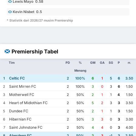
Lewis Mayo 0.58
Kevin Nisbet 0.5
* Statistik dari 2026/27 musim Premiership
Premiership Tabel
Tim
PD
%
GM
GA
SG
P
rr.
Menang
Celtic FC
1
2
100%
6
1
5
6
3.50
Saint Mirren FC
2
2
100%
3
0
3
6
1.50
Motherwell FC
3
2
50%
2
1
1
4
1.50
Heart of Midlothian FC
4
2
50%
5
2
3
3
3.50
Dundee FC
5
2
50%
2
1
1
3
1.50
Hibernian FC
6
2
50%
3
3
0
3
3.00
Saint Johnstone FC
7
2
50%
4
4
0
3
4.00
Aberdeen FC
8
2
50%
2
3
-1
3
2.50