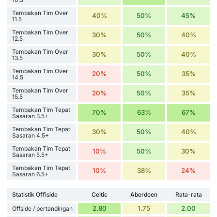
Tembakan Tim Over
40%
50%
45%
11.5
Tembakan Tim Over
30%
50%
40%
12.5
Tembakan Tim Over
30%
50%
40%
13.5
Tembakan Tim Over
20%
50%
35%
14.5
Tembakan Tim Over
20%
50%
35%
15.5
Tembakan Tim Tepat
70%
63%
67%
Sasaran 3.5+
Tembakan Tim Tepat
30%
50%
40%
Sasaran 4.5+
Tembakan Tim Tepat
10%
50%
30%
Sasaran 5.5+
Tembakan Tim Tepat
10%
38%
24%
Sasaran 6.5+
Statistik Offiside
Celtic
Aberdeen
Rata-rata
2.80
1.75
2.00
Offside / pertandingan