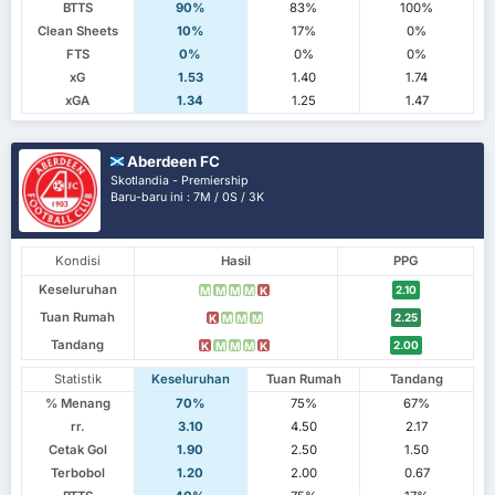
BTTS
90%
83%
100%
Clean Sheets
10%
17%
0%
FTS
0%
0%
0%
xG
1.53
1.40
1.74
xGA
1.34
1.25
1.47
Aberdeen FC
Skotlandia - Premiership
Baru-baru ini : 7M / 0S / 3K
Kondisi
Hasil
PPG
Keseluruhan
2.10
M
M
M
M
K
Tuan Rumah
2.25
K
M
M
M
Tandang
2.00
K
M
M
M
K
Statistik
Keseluruhan
Tuan Rumah
Tandang
% Menang
70%
75%
67%
rr.
3.10
4.50
2.17
Cetak Gol
1.90
2.50
1.50
Terbobol
1.20
2.00
0.67