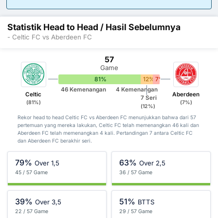
Statistik Head to Head / Hasil Sebelumnya
- Celtic FC vs Aberdeen FC
57
Game
81%
12%
7%
46 Kemenangan
4 Kemenangan
Celtic
Aberdeen
7 Seri
(81%)
(7%)
(12%)
Rekor head to head Celtic FC vs Aberdeen FC menunjukkan bahwa dari 57
pertemuan yang mereka lakukan, Celtic FC telah memenangkan 46 kali dan
Aberdeen FC telah memenangkan 4 kali. Pertandingan 7 antara Celtic FC
dan Aberdeen FC berakhir seri.
79%
63%
Over 1,5
Over 2,5
45 / 57 Game
36 / 57 Game
39%
51%
Over 3,5
BTTS
22 / 57 Game
29 / 57 Game