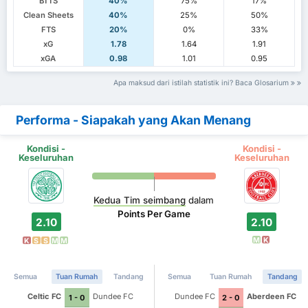
BTTS
40%
75%
17%
Clean Sheets
40%
25%
50%
FTS
20%
0%
33%
xG
1.78
1.64
1.91
xGA
0.98
1.01
0.95
Apa maksud dari istilah statistik ini? Baca Glosarium
Performa - Siapakah yang Akan Menang
Kondisi -
Kondisi -
Keseluruhan
Keseluruhan
Kedua Tim seimbang
dalam
Points Per Game
2.10
2.10
M
K
K
S
S
M
M
Semua
Tuan Rumah
Tandang
Semua
Tuan Rumah
Tandang
Celtic FC
Dundee FC
Dundee FC
Aberdeen FC
1 - 0
2 - 0