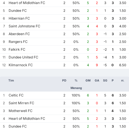
Heart of Midlothian FC
4
2
50%
5
2
3
3
3.50
Dundee FC
5
2
50%
2
1
1
3
1.50
Hibernian FC
6
2
50%
3
3
0
3
3.00
Saint Johnstone FC
7
2
50%
4
4
0
3
4.00
Aberdeen FC
8
2
50%
2
3
-1
3
2.50
Rangers FC
9
2
0%
2
3
-1
1
2.50
Falkirk FC
10
2
0%
0
2
-2
1
1.00
Dundee United FC
11
2
0%
1
5
-4
1
3.00
Kilmarnock FC
12
2
0%
4
9
-5
0
6.50
Tim
PD
%
GM
GA
SG
P
rr.
Menang
Celtic FC
1
2
100%
6
1
5
6
3.50
Saint Mirren FC
2
2
100%
3
0
3
6
1.50
Motherwell FC
3
2
50%
2
1
1
4
1.50
Heart of Midlothian FC
4
2
50%
5
2
3
3
3.50
Dundee FC
5
2
50%
2
1
1
3
1.50