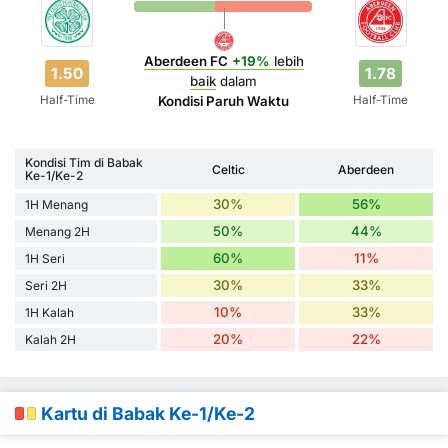
Aberdeen FC
+19%
lebih
1.50
1.78
baik
dalam
Half-Time
Half-Time
Kondisi Paruh Waktu
Kondisi Tim di Babak
Celtic
Aberdeen
Ke-1/Ke-2
30%
56%
1H Menang
50%
44%
Menang 2H
60%
11%
1H Seri
30%
33%
Seri 2H
10%
33%
1H Kalah
20%
22%
Kalah 2H
Kartu di Babak Ke-1/Ke-2