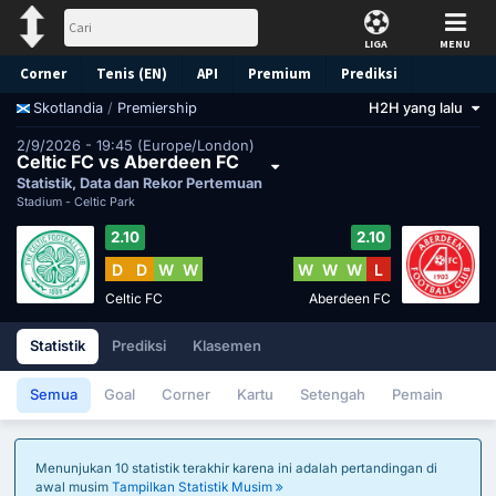
LIGA
MENU
Corner
Tenis (EN)
API
Premium
Prediksi
/
Premiership
H2H yang lalu
Skotlandia
2/9/2026 - 19:45 (Europe/London)
Celtic FC vs Aberdeen FC
Statistik, Data dan Rekor Pertemuan
Stadium -
Celtic Park
2.10
2.10
D
D
W
W
W
W
W
L
Celtic FC
Aberdeen FC
Statistik
Prediksi
Klasemen
Semua
Goal
Corner
Kartu
Setengah
Pemain
Menunjukan 10 statistik terakhir karena ini adalah pertandingan di
awal musim
Tampilkan Statistik Musim