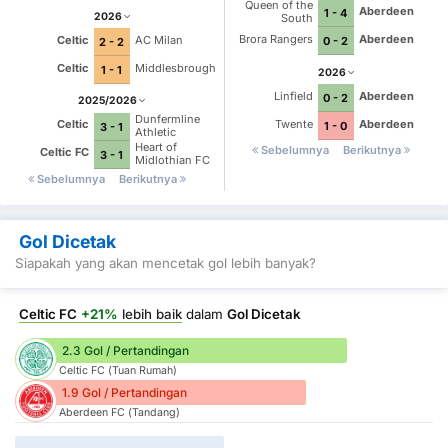
Queen of the
Aberdeen
1 - 4
2026
South
Brora Rangers
Aberdeen
Celtic
AC Milan
0 - 2
2 - 2
Celtic
Middlesbrough
1 - 1
2026
Linfield
Aberdeen
0 - 2
2025/2026
Dunfermline
Twente
Aberdeen
Celtic
1 - 0
3 - 1
Athletic
Heart of
Sebelumnya
Berikutnya
Celtic FC
3 - 1
Midlothian FC
Sebelumnya
Berikutnya
Gol Dicetak
Siapakah yang akan mencetak gol lebih banyak?
Celtic FC
+21%
lebih baik
dalam
Gol Dicetak
2.3 Gol / Pertandingan
Celtic FC (Tuan Rumah)
1.9 Gol / Pertandingan
Aberdeen FC (Tandang)