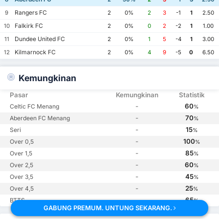
Rangers FC
9
2
0%
2
3
-1
1
2.50
Falkirk FC
10
2
0%
0
2
-2
1
1.00
Dundee United FC
11
2
0%
1
5
-4
1
3.00
Kilmarnock FC
12
2
0%
4
9
-5
0
6.50
Kemungkinan
Pasar
Kemungkinan
Statistik
-
60
Celtic FC Menang
%
-
70
Aberdeen FC Menang
%
-
15
Seri
%
-
100
Over 0,5
%
-
85
Over 1,5
%
-
60
Over 2,5
%
-
45
Over 3,5
%
-
25
Over 4,5
%
-
65
BTTS
%
GABUNG PREMUM. UNTUNG SEKARANG.