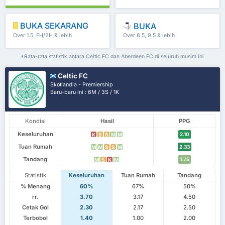
BUKA SEKARANG
BUKA
Over 1.5, FH/2H & lebih
Over 8.5, 9.5 & lebih
*Rata-rata statistik antara Celtic FC dan Aberdeen FC di seluruh musim ini
Celtic FC
Skotlandia - Premiership
Baru-baru ini : 6M / 3S / 1K
Kondisi
Hasil
PPG
Keseluruhan
2.10
K
S
S
M
M
Tuan Rumah
2.33
M
M
S
S
M
Tandang
1.75
M
S
K
M
Statistik
Keseluruhan
Tuan Rumah
Tandang
% Menang
60%
67%
50%
rr.
3.70
3.17
4.50
Cetak Gol
2.30
2.17
2.50
Terbobol
1.40
1.00
2.00