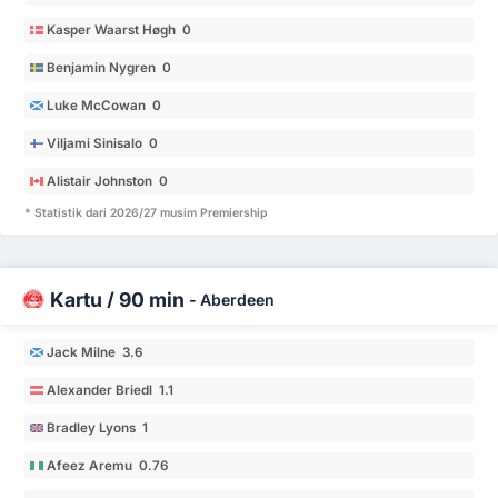
Kasper Waarst Høgh 0
Benjamin Nygren 0
Luke McCowan 0
Viljami Sinisalo 0
Alistair Johnston 0
* Statistik dari 2026/27 musim Premiership
Kartu / 90 min
-
Aberdeen
Jack Milne 3.6
Alexander Briedl 1.1
Bradley Lyons 1
Afeez Aremu 0.76