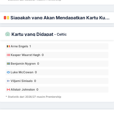
Siapakah yang Akan Mendapatkan Kartu Kuning dan Merah
Kartu yang Didapat
-
Celtic
Arne Engels 1
Kasper Waarst Høgh 0
Benjamin Nygren 0
Luke McCowan 0
Viljami Sinisalo 0
Alistair Johnston 0
* Statistik dari 2026/27 musim Premiership