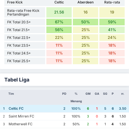
Free Kick
Celtic
Aberdeen
Rata-rata
Rata-rata Free Kick
21.56
16
19
Pertandingan
67%
50%
59%
FK Total 20.5+
56%
25%
41%
FK Total 21.5+
22%
25%
24%
FK Total 22.5+
11%
25%
18%
FK Total 23.5+
11%
25%
18%
FK Total 24.5+
11%
25%
18%
FK Total 25.5+
Tabel Liga
Tim
PD
%
GM
GA
SG
P
rr.
Menang
Celtic FC
1
2
100%
6
1
5
6
3.50
Saint Mirren FC
2
2
100%
3
0
3
6
1.50
Motherwell FC
3
2
50%
2
1
1
4
1.50