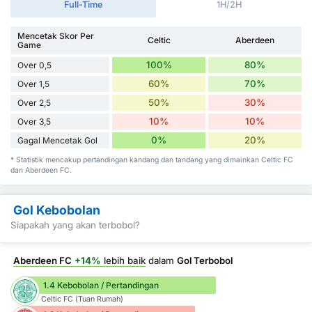
Full-Time
1H/2H
Mencetak Skor Per
Celtic
Aberdeen
Game
100%
80%
Over 0,5
60%
70%
Over 1,5
50%
30%
Over 2,5
10%
10%
Over 3,5
0%
20%
Gagal Mencetak Gol
* Statistik mencakup pertandingan kandang dan tandang yang dimainkan Celtic FC
dan Aberdeen FC.
Gol Kebobolan
Siapakah yang akan terbobol?
Aberdeen FC
+14%
lebih baik
dalam
Gol Terbobol
1.4 Kebobolan / Pertandingan
Celtic FC (Tuan Rumah)