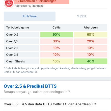
1.2 Kebobolan / Pertandingan
Aberdeen FC (Tandang)
Full-Time
1H/2H
Terbobol / game
Celtic
Aberdeen
90%
60%
Over 0,5
30%
20%
Over 1,5
10%
10%
Over 2,5
10%
10%
Over 3,5
10%
40%
Clean Sheets
* Data kebobolan gol mencakup pertandingan kandang dan tandang yang dimainkan
Celtic FC dan Aberdeen FC.
Over 2.5 & Prediksi BTTS
Berapa banyak gol dalam pertandingan ini?
Over 0.5 ~ 4.5 dan data BTTS Celtic FC dan Aberdeen FC