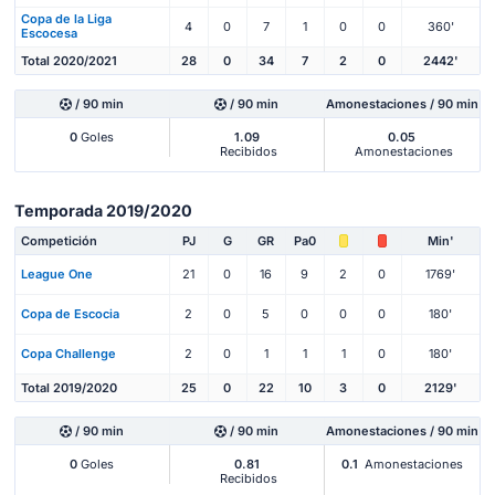
Copa de la Liga
4
0
7
1
0
0
360'
Escocesa
Total 2020/2021
28
0
34
7
2
0
2442'
/ 90 min
/ 90 min
Amonestaciones / 90 min
0
Goles
1.09
0.05
Recibidos
Amonestaciones
Temporada 2019/2020
Competición
PJ
G
GR
Pa0
Min'
League One
21
0
16
9
2
0
1769'
Copa de Escocia
2
0
5
0
0
0
180'
Copa Challenge
2
0
1
1
1
0
180'
Total 2019/2020
25
0
22
10
3
0
2129'
/ 90 min
/ 90 min
Amonestaciones / 90 min
0
Goles
0.81
0.1
Amonestaciones
Recibidos