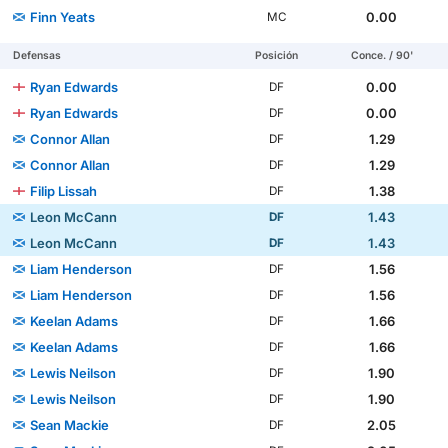
Finn Yeats
0.00
MC
Defensas
Posición
Conce. / 90'
Ryan Edwards
0.00
DF
Ryan Edwards
0.00
DF
Connor Allan
1.29
DF
Connor Allan
1.29
DF
Filip Lissah
1.38
DF
Leon McCann
1.43
DF
Leon McCann
1.43
DF
Liam Henderson
1.56
DF
Liam Henderson
1.56
DF
Keelan Adams
1.66
DF
Keelan Adams
1.66
DF
Lewis Neilson
1.90
DF
Lewis Neilson
1.90
DF
Sean Mackie
2.05
DF