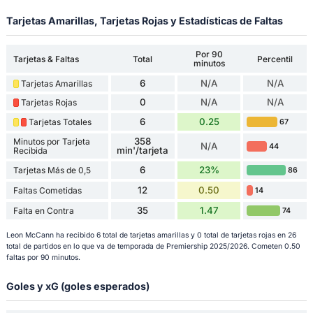
Tarjetas Amarillas, Tarjetas Rojas y Estadísticas de Faltas
Por 90
Tarjetas & Faltas
Total
Percentil
minutos
6
N/A
N/A
Tarjetas Amarillas
0
N/A
N/A
Tarjetas Rojas
6
0.25
Tarjetas Totales
67
358
Minutos por Tarjeta
N/A
44
min'/tarjeta
Recibida
6
23%
Tarjetas Más de 0,5
86
12
0.50
Faltas Cometidas
14
35
1.47
Falta en Contra
74
Leon McCann ha recibido 6 total de tarjetas amarillas y 0 total de tarjetas rojas en 26
total de partidos en lo que va de temporada de Premiership 2025/2026. Cometen 0.50
faltas por 90 minutos.
Goles y xG (goles esperados)