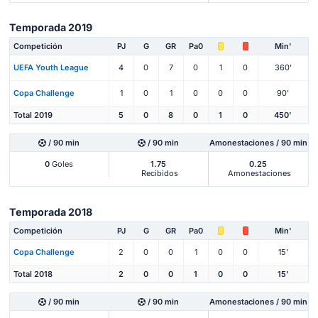
Temporada 2019
Competición
PJ
G
GR
Pa0
Min'
UEFA Youth League
4
0
7
0
1
0
360'
Copa Challenge
1
0
1
0
0
0
90'
Total 2019
5
0
8
0
1
0
450'
/ 90 min
/ 90 min
Amonestaciones / 90 min
0
Goles
1.75
0.25
Recibidos
Amonestaciones
Temporada 2018
Competición
PJ
G
GR
Pa0
Min'
Copa Challenge
2
0
0
1
0
0
15'
Total 2018
2
0
0
1
0
0
15'
/ 90 min
/ 90 min
Amonestaciones / 90 min