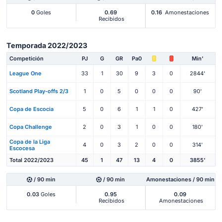
0
Goles
0.69
0.16
Amonestaciones
Recibidos
Temporada 2022/2023
Competición
PJ
G
GR
Pa0
Min'
League One
33
1
30
9
3
0
2844'
Scotland Play-offs 2/3
1
0
5
0
0
0
90'
Copa de Escocia
5
0
6
1
1
0
427'
Copa Challenge
2
0
3
1
0
0
180'
Copa de la Liga
4
0
3
2
0
0
314'
Escocesa
Total 2022/2023
45
1
47
13
4
0
3855'
/ 90 min
/ 90 min
Amonestaciones / 90 min
0.03
Goles
0.95
0.09
Recibidos
Amonestaciones