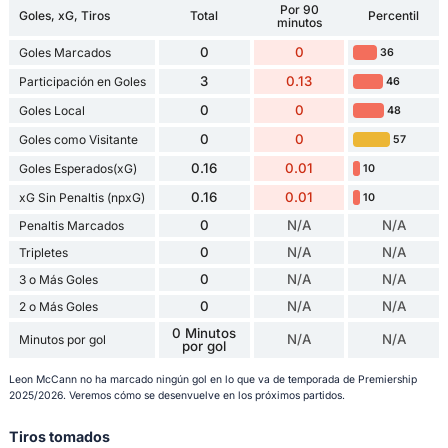
Por 90
Goles, xG, Tiros
Total
Percentil
minutos
0
0
Goles Marcados
36
3
0.13
Participación en Goles
46
0
0
Goles Local
48
0
0
Goles como Visitante
57
0.16
0.01
Goles Esperados(xG)
10
0.16
0.01
xG Sin Penaltis (npxG)
10
0
N/A
N/A
Penaltis Marcados
0
N/A
N/A
Tripletes
0
N/A
N/A
3 o Más Goles
0
N/A
N/A
2 o Más Goles
0 Minutos
N/A
N/A
Minutos por gol
por gol
Leon McCann no ha marcado ningún gol en lo que va de temporada de Premiership
2025/2026. Veremos cómo se desenvuelve en los próximos partidos.
Tiros tomados