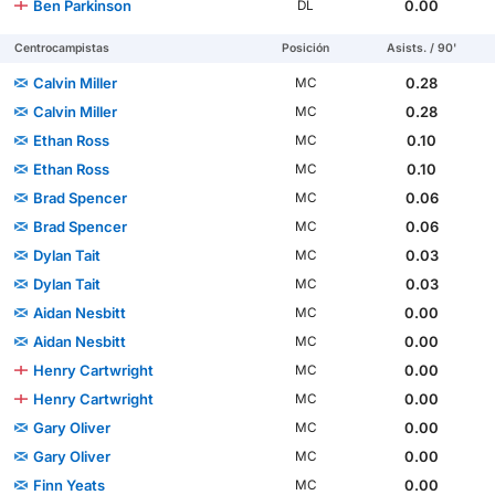
Ben Parkinson
0.00
DL
Centrocampistas
Posición
Asists. / 90'
Calvin Miller
0.28
MC
Calvin Miller
0.28
MC
Ethan Ross
0.10
MC
Ethan Ross
0.10
MC
Brad Spencer
0.06
MC
Brad Spencer
0.06
MC
Dylan Tait
0.03
MC
Dylan Tait
0.03
MC
Aidan Nesbitt
0.00
MC
Aidan Nesbitt
0.00
MC
Henry Cartwright
0.00
MC
Henry Cartwright
0.00
MC
Gary Oliver
0.00
MC
Gary Oliver
0.00
MC
Finn Yeats
0.00
MC