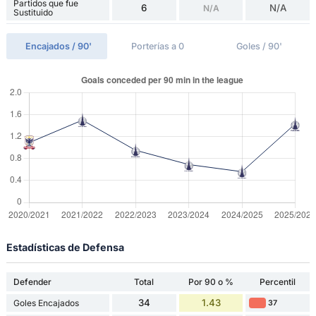
Partidos que fue
6
N/A
N/A
Sustituido
Encajados / 90'
Porterías a 0
Goles / 90'
Estadísticas de Defensa
Defender
Total
Por 90 o %
Percentil
34
1.43
Goles Encajados
37