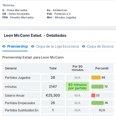
Términos :
G
: Goles Marcados
As
: Asistencias
GR
: Goles Encajados
Pa0
: Porterías a 0
PEN
: Penaltis Marcados
Min'
: Minutos Jugados
Leon McCann Estad. - Detalladas
Premiership
Copa de la Liga Escocesa
Copa de Escocia
Premiership Estad. para Leon McCann
Por 90
General
Total
Percentil
minutos
26
Partidos Jugados
N/A
56
83 minutos
2147
minutos
72
por partido
€25,300
Salario Anual
N/A
22
25
Partidos Empezados
N/A
74
1
N/A
Partidos Sustituidos En
N/A