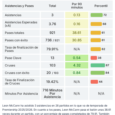
Por 90
Asistencias y Pases
Total
Percentil
minutos
3
0.13
Asistencias
72
Asistencias Esperadas
3.76
0.16
68
(xA)
921
38.61
Pases totales
61
736
30.85
Pases con éxito
61
/ 921
Tasa de finalización de
79.91%
N/A
62
Pases
13
0.54
Pase Clave
38
103
4.32
Cruses
87
20
0.84
Cruses con éxito
84
/ 103
Tasa de Finalización
19.42%
N/A
44
de Cruces
716 Minutos
Por
N/A
N/A
Minutos Por Asistencia
Asistencia
Leon McCann ha asistido 3 asistencias en 26 partidos en lo que va de temporada de
Premiership 2025/2026. En cuanto a los pases, Leon McCann pasa el balón unas 38.61
veces durante un partido, con un porcentaje de pases completados de 79.91. También