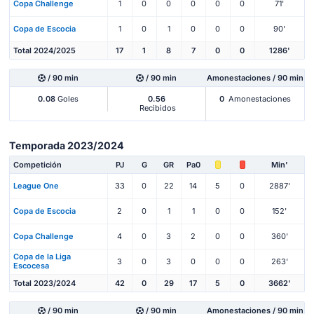
Copa Challenge
1
0
0
0
0
0
71'
Copa de Escocia
1
0
1
0
0
0
90'
Total 2024/2025
17
1
8
7
0
0
1286'
/ 90 min
/ 90 min
Amonestaciones / 90 min
0.08
Goles
0.56
0
Amonestaciones
Recibidos
Temporada 2023/2024
Competición
PJ
G
GR
Pa0
Min'
League One
33
0
22
14
5
0
2887'
Copa de Escocia
2
0
1
1
0
0
152'
Copa Challenge
4
0
3
2
0
0
360'
Copa de la Liga
3
0
3
0
0
0
263'
Escocesa
Total 2023/2024
42
0
29
17
5
0
3662'
/ 90 min
/ 90 min
Amonestaciones / 90 min