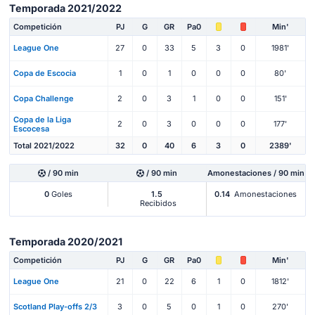
Temporada 2021/2022
Competición
PJ
G
GR
Pa0
Min'
League One
27
0
33
5
3
0
1981'
Copa de Escocia
1
0
1
0
0
0
80'
Copa Challenge
2
0
3
1
0
0
151'
Copa de la Liga
2
0
3
0
0
0
177'
Escocesa
Total 2021/2022
32
0
40
6
3
0
2389'
/ 90 min
/ 90 min
Amonestaciones / 90 min
0
Goles
1.5
0.14
Amonestaciones
Recibidos
Temporada 2020/2021
Competición
PJ
G
GR
Pa0
Min'
League One
21
0
22
6
1
0
1812'
Scotland Play-offs 2/3
3
0
5
0
1
0
270'