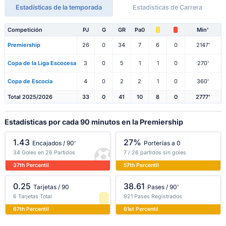
Estadísticas de la temporada
Estadísticas de Carrera
Competición
PJ
G
GR
Pa0
Min'
Premiership
26
0
34
7
6
0
2147'
Copa de la Liga Escocesa
3
0
5
1
1
0
270'
Copa de Escocia
4
0
2
2
1
0
360'
Total 2025/2026
33
0
41
10
8
0
2777'
Estadísticas por cada 90 minutos en la Premiership
1.43
27%
Encajados / 90'
Porterías a 0
34 Goles en 26 Partidos
7 / 26 partidos sin goles
37th Percentil
57th Percentil
0.25
38.61
Tarjetas / 90
Pases / 90'
6 Tarjetas Total
921 Pases Registrados
67th Percentil
61st Percentil