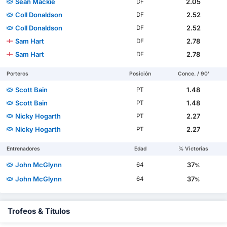
Sean Mackie
2.05
DF
Coll Donaldson
2.52
DF
Coll Donaldson
2.52
DF
Sam Hart
2.78
DF
Sam Hart
2.78
DF
Porteros
Posición
Conce. / 90'
Scott Bain
1.48
PT
Scott Bain
1.48
PT
Nicky Hogarth
2.27
PT
Nicky Hogarth
2.27
PT
Entrenadores
Edad
% Victorias
John McGlynn
37
64
%
John McGlynn
37
64
%
Trofeos & Títulos