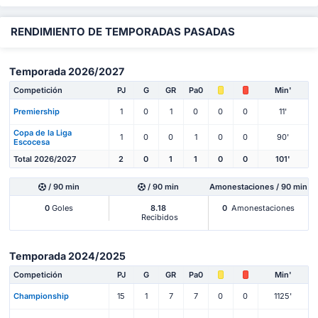
RENDIMIENTO DE TEMPORADAS PASADAS
Temporada 2026/2027
Competición
PJ
G
GR
Pa0
Min'
Premiership
1
0
1
0
0
0
11'
Copa de la Liga
1
0
0
1
0
0
90'
Escocesa
Total 2026/2027
2
0
1
1
0
0
101'
/ 90 min
/ 90 min
Amonestaciones / 90 min
0
Goles
8.18
0
Amonestaciones
Recibidos
Temporada 2024/2025
Competición
PJ
G
GR
Pa0
Min'
Championship
15
1
7
7
0
0
1125'