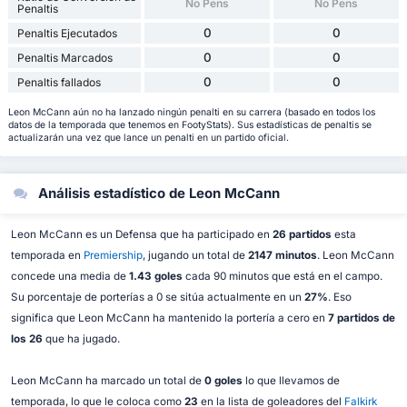
No Pens
No Pens
Penaltis
0
0
Penaltis Ejecutados
0
0
Penaltis Marcados
0
0
Penaltis fallados
Leon McCann aún no ha lanzado ningún penalti en su carrera (basado en todos los
datos de la temporada que tenemos en FootyStats). Sus estadísticas de penaltis se
actualizarán una vez que lance un penalti en un partido oficial.
Análisis estadístico de Leon McCann
Leon McCann es un Defensa que ha participado en
26 partidos
esta
temporada en
Premiership
, jugando un total de
2147 minutos
. Leon McCann
concede una media de
1.43 goles
cada 90 minutos que está en el campo.
Su porcentaje de porterías a 0 se sitúa actualmente en un
27%
. Eso
significa que Leon McCann ha mantenido la portería a cero en
7 partidos de
los 26
que ha jugado.
Leon McCann ha marcado un total de
0 goles
lo que llevamos de
temporada, lo que le coloca como
23
en la lista de goleadores del
Falkirk