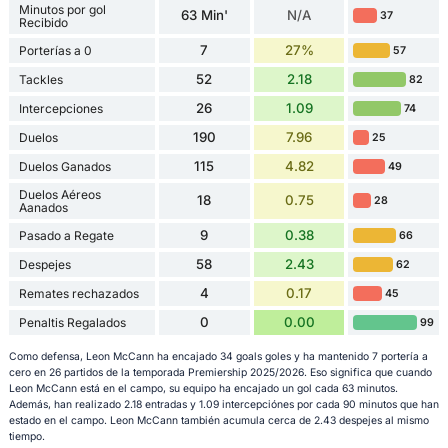
Minutos por gol
63 Min'
N/A
37
Recibido
7
27%
Porterías a 0
57
52
2.18
Tackles
82
26
1.09
Intercepciones
74
190
7.96
Duelos
25
115
4.82
Duelos Ganados
49
Duelos Aéreos
18
0.75
28
Aanados
9
0.38
Pasado a Regate
66
58
2.43
Despejes
62
4
0.17
Remates rechazados
45
0
0.00
Penaltis Regalados
99
Como defensa, Leon McCann ha encajado 34 goals goles y ha mantenido 7 portería a
cero en 26 partidos de la temporada Premiership 2025/2026. Eso significa que cuando
Leon McCann está en el campo, su equipo ha encajado un gol cada 63 minutos.
Además, han realizado 2.18 entradas y 1.09 intercepciónes por cada 90 minutos que han
estado en el campo. Leon McCann también acumula cerca de 2.43 despejes al mismo
tiempo.