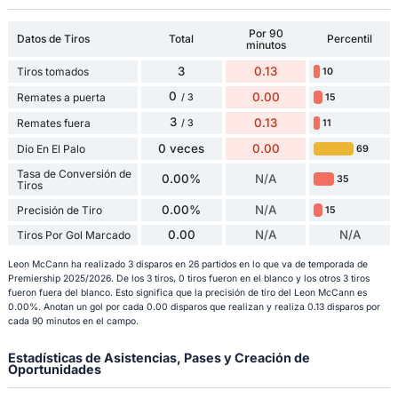
Por 90
Datos de Tiros
Total
Percentil
minutos
3
0.13
Tiros tomados
10
0
0.00
Remates a puerta
15
/ 3
3
0.13
Remates fuera
11
/ 3
0 veces
0.00
Dio En El Palo
69
Tasa de Conversión de
0.00%
N/A
35
Tiros
0.00%
N/A
Precisión de Tiro
15
0.00
N/A
N/A
Tiros Por Gol Marcado
Leon McCann ha realizado 3 disparos en 26 partidos en lo que va de temporada de
Premiership 2025/2026. De los 3 tiros, 0 tiros fueron en el blanco y los otros 3 tiros
fueron fuera del blanco. Esto significa que la precisión de tiro del Leon McCann es
0.00%. Anotan un gol por cada 0.00 disparos que realizan y realiza 0.13 disparos por
cada 90 minutos en el campo.
Estadísticas de Asistencias, Pases y Creación de
Oportunidades