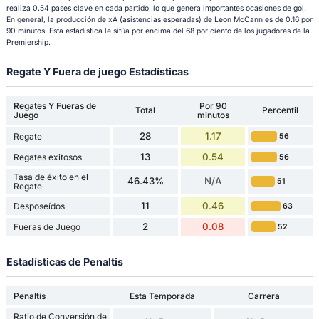
realiza 0.54 pases clave en cada partido, lo que genera importantes ocasiones de gol.
En general, la producción de xA (asistencias esperadas) de Leon McCann es de 0.16 por
90 minutos. Esta estadística le sitúa por encima del 68 por ciento de los jugadores de la
Premiership.
Regate Y Fuera de juego Estadísticas
Regates Y Fueras de
Por 90
Total
Percentil
Juego
minutos
28
1.17
Regate
56
13
0.54
Regates exitosos
56
Tasa de éxito en el
46.43%
N/A
51
Regate
11
0.46
Desposeídos
63
2
0.08
Fueras de Juego
52
Estadísticas de Penaltis
Penaltis
Esta Temporada
Carrera
Ratio de Conversión de