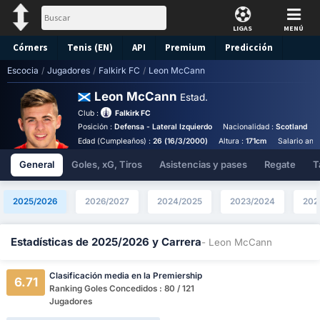
LIGAS
MENÚ
Córners
Tenis (EN)
API
Premium
Predicción
Escocia
/
Jugadores
/
Falkirk FC
/
Leon McCann
Leon McCann
Estad.
Club :
Falkirk FC
Posición :
Defensa - Lateral Izquierdo
Nacionalidad :
Scotland
Edad (Cumpleaños) :
26 (16/3/2000)
Altura :
171cm
Salario anua
General
Goles, xG, Tiros
Asistencias y pases
Regate
T
2025/2026
2026/2027
2024/2025
2023/2024
202
Estadísticas de 2025/2026 y Carrera
- Leon McCann
Clasificación media en la Premiership
6.71
Ranking Goles Concedidos : 80 / 121
Jugadores