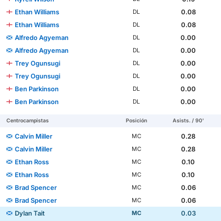
Ethan Williams
0.08
DL
Ethan Williams
0.08
DL
Alfredo Agyeman
0.00
DL
Alfredo Agyeman
0.00
DL
Trey Ogunsugi
0.00
DL
Trey Ogunsugi
0.00
DL
Ben Parkinson
0.00
DL
Ben Parkinson
0.00
DL
Centrocampistas
Posición
Asists. / 90'
Calvin Miller
0.28
MC
Calvin Miller
0.28
MC
Ethan Ross
0.10
MC
Ethan Ross
0.10
MC
Brad Spencer
0.06
MC
Brad Spencer
0.06
MC
Dylan Tait
0.03
MC