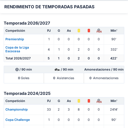
RENDIMIENTO DE TEMPORADAS PASADAS
Temporada 2026/2027
Competición
PJ
G
As
Min'
PEN
Premiership
1
0
0
0
0
0
90'
Copa de la Liga
4
1
0
2
0
0
332'
Escocesa
Total 2026/2027
5
1
0
2
0
0
422'
/ 90 min
/ 90 min
Amonestaciones / 90 min
0
Goles
0
Asistencias
0
Amonestaciones
Temporada 2024/2025
Competición
PJ
G
As
Min'
PEN
Championship
33
2
3
8
0
0
2414'
Copa Challenge
1
0
0
0
0
0
90'