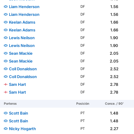
Liam Henderson
1.56
DF
Liam Henderson
1.56
DF
Keelan Adams
1.66
DF
Keelan Adams
1.66
DF
Lewis Neilson
1.90
DF
Lewis Neilson
1.90
DF
Sean Mackie
2.05
DF
Sean Mackie
2.05
DF
Coll Donaldson
2.52
DF
Coll Donaldson
2.52
DF
Sam Hart
2.78
DF
Sam Hart
2.78
DF
Porteros
Posición
Conce. / 90'
Scott Bain
1.48
PT
Scott Bain
1.48
PT
Nicky Hogarth
2.27
PT