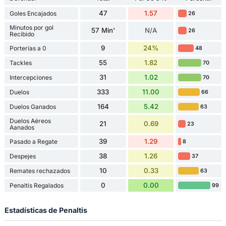
47
1.57
Goles Encajados
26
Minutos por gol
57 Min'
N/A
26
Recibido
9
24%
Porterías a 0
48
55
1.82
Tackles
70
31
1.02
Intercepciones
70
333
11.00
Duelos
66
164
5.42
Duelos Ganados
63
Duelos Aéreos
21
0.69
23
Aanados
39
1.29
Pasado a Regate
8
38
1.26
Despejes
37
10
0.33
Remates rechazados
63
0
0.00
Penaltis Regalados
99
Estadísticas de Penaltis