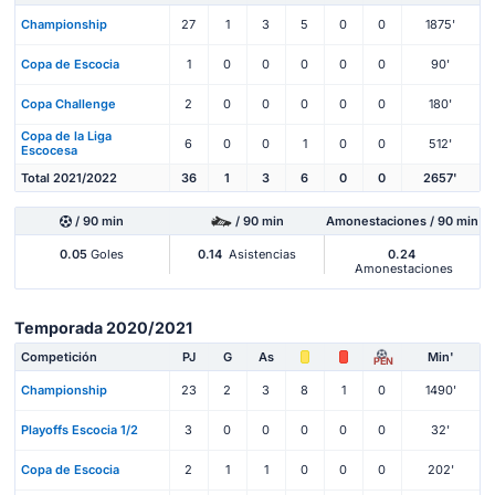
Championship
27
1
3
5
0
0
1875'
Copa de Escocia
1
0
0
0
0
0
90'
Copa Challenge
2
0
0
0
0
0
180'
Copa de la Liga
6
0
0
1
0
0
512'
Escocesa
Total 2021/2022
36
1
3
6
0
0
2657'
/ 90 min
/ 90 min
Amonestaciones / 90 min
0.05
Goles
0.14
Asistencias
0.24
Amonestaciones
Temporada 2020/2021
Competición
PJ
G
As
Min'
PEN
Championship
23
2
3
8
1
0
1490'
Playoffs Escocia 1/2
3
0
0
0
0
0
32'
Copa de Escocia
2
1
1
0
0
0
202'