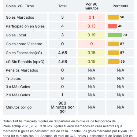
Por 90
Goles, xG, Tiros
Total
Percentil
minutos
3
0.1
Goles Marcados
56
4
0.13
Participación en Goles
46
3
0.19
Goles Local
70
0
0
Goles como Visitante
57
4.68
0.15
Goles Esperados(xG)
57
4.68
0.15
xG Sin Penaltis (npxG)
59
0
N/A
N/A
Penaltis Marcados
0
N/A
N/A
Tripletes
0
N/A
N/A
3 o Más Goles
1
N/A
N/A
2 o Más Goles
900
Minutos por
N/A
N/A
Minutos por gol
gol
Dylan Tait ha marcado 3 goles en 38 partidos en lo que va de temporada de
Premiership 2025/2026. 3 de los 3 goles fueron marcados en casa mientras que
marcaron 0 goles en partidos fuera de casa. En total, los goles marcados por Dylan Tait
cada 90 minutos son 0.1. Además, el total de G/A (goles + asistencias) de Dylan Tait es