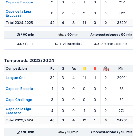
Copa de Escocia
2
0
0
1
0
0
197'
Copa de la Liga
6
2
0
2
0
0
519'
Escocesa
Total 2024/2025
42
4
3
11
0
0
3220'
/ 90 min
/ 90 min
Amonestaciones / 90 min
0.07
Goles
0.11
Asistencias
0.3
Amonestaciones
Temporada 2023/2024
Competición
PJ
G
As
Min'
PEN
League One
32
3
4
11
1
0
2002'
Copa de Escocia
1
0
0
0
0
0
78'
Copa Challenge
3
0
0
0
0
0
72'
Copa de la Liga
4
0
0
1
0
0
274'
Escocesa
Total 2023/2024
40
3
4
12
1
0
2426'
/ 90 min
/ 90 min
Amonestaciones / 90 min