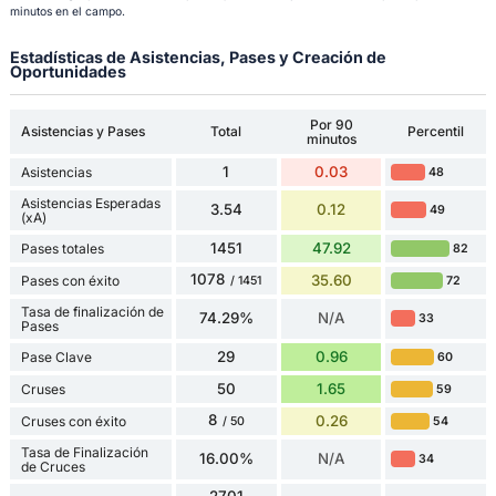
minutos en el campo.
Estadísticas de Asistencias, Pases y Creación de
Oportunidades
Por 90
Asistencias y Pases
Total
Percentil
minutos
1
0.03
Asistencias
48
Asistencias Esperadas
3.54
0.12
49
(xA)
1451
47.92
Pases totales
82
1078
35.60
Pases con éxito
72
/ 1451
Tasa de finalización de
74.29%
N/A
33
Pases
29
0.96
Pase Clave
60
50
1.65
Cruses
59
8
0.26
Cruses con éxito
54
/ 50
Tasa de Finalización
16.00%
N/A
34
de Cruces
2701