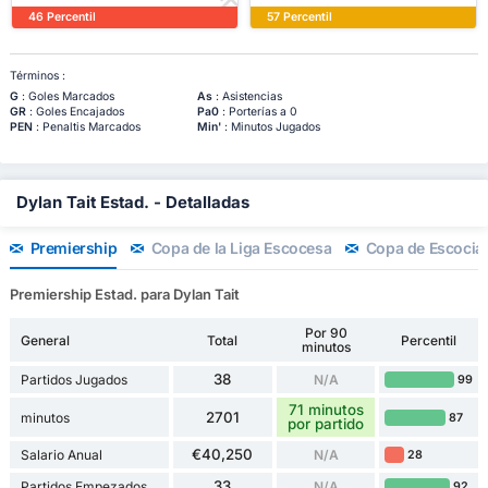
46 Percentil
57 Percentil
Términos :
G
: Goles Marcados
As
: Asistencias
GR
: Goles Encajados
Pa0
: Porterías a 0
PEN
: Penaltis Marcados
Min'
: Minutos Jugados
Dylan Tait Estad. - Detalladas
Premiership
Copa de la Liga Escocesa
Copa de Escocia
Premiership Estad. para Dylan Tait
Por 90
General
Total
Percentil
minutos
38
Partidos Jugados
N/A
99
71 minutos
2701
minutos
87
por partido
€40,250
Salario Anual
N/A
28
33
Partidos Empezados
N/A
92