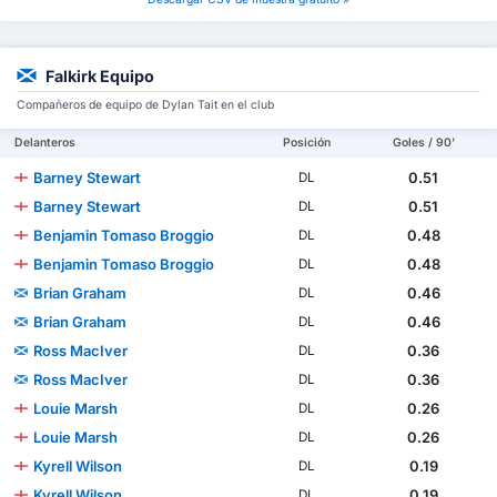
Falkirk Equipo
Compañeros de equipo de Dylan Tait en el club
Delanteros
Posición
Goles / 90'
Barney Stewart
0.51
DL
Barney Stewart
0.51
DL
Benjamin Tomaso Broggio
0.48
DL
Benjamin Tomaso Broggio
0.48
DL
Brian Graham
0.46
DL
Brian Graham
0.46
DL
Ross MacIver
0.36
DL
Ross MacIver
0.36
DL
Louie Marsh
0.26
DL
Louie Marsh
0.26
DL
Kyrell Wilson
0.19
DL
Kyrell Wilson
0.19
DL