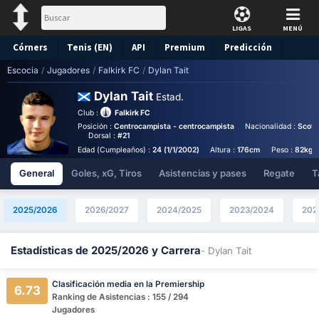
LIGAS
MENÚ
Córners
Tenis (EN)
API
Premium
Predicción
Escocia
/
Jugadores
/
Falkirk FC
/
Dylan Tait
Dylan Tait
Estad.
Club :
Falkirk FC
Posición :
Centrocampista - centrocampista
Nacionalidad :
Scotl
Dorsal :
#21
Edad (Cumpleaños) :
24 (1/1/2002)
Altura :
176cm
Peso :
82kg
General
Goles, xG, Tiros
Asistencias y pases
Regate
T
2025/2026
2026/2027
2024/2025
2023/2024
202
Estadísticas de 2025/2026 y Carrera
- Dylan Tait
Clasificación media en la Premiership
6.73
Ranking de Asistencias : 155 / 294
Jugadores