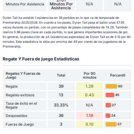
Minutos Por
N/A
N/A
Minutos Por Asistencia
Asistencia
Dylan Tait ha asistido 1 asistencias en 38 partidos en lo que va de temporada de
Premiership 2025/2026. En cuanto a los pases, Dylan Tait pasa el balón unas 47.92
veces durante un partido, con un porcentaje de pases completados de 74.29. También
realiza 0.96 pases clave en cada partido, lo que genera importantes ocasiones de gol.
En general, la producción de xA (asistencias esperadas) de Dylan Tait es de 0.12 por 90
minutos. Esta estadística le sitúa por encima del 49 por ciento de los jugadores de la
Premiership.
Regate Y Fuera de juego Estadísticas
Regates Y Fueras de
Por 90
Total
Percentil
Juego
minutos
39
1.29
Regate
60
13
0.43
Regates exitosos
45
Tasa de éxito en el
33.33%
N/A
27
Regate
36
1.19
Desposeídos
24
3
0.10
Fueras de Juego
57