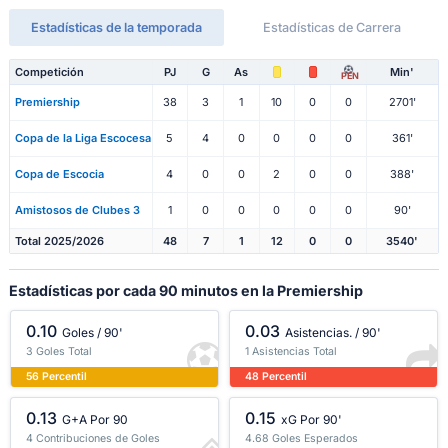
Estadísticas de la temporada
Estadísticas de Carrera
Competición
PJ
G
As
Min'
PEN
Premiership
38
3
1
10
0
0
2701'
Copa de la Liga Escocesa
5
4
0
0
0
0
361'
Copa de Escocia
4
0
0
2
0
0
388'
Amistosos de Clubes 3
1
0
0
0
0
0
90'
Total 2025/2026
48
7
1
12
0
0
3540'
Estadísticas por cada 90 minutos en la Premiership
0.10
0.03
Goles / 90'
Asistencias. / 90'
3 Goles Total
1 Asistencias Total
56 Percentil
48 Percentil
0.13
0.15
G+A Por 90
xG Por 90'
4 Contribuciones de Goles
4.68 Goles Esperados