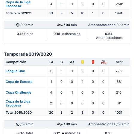
Copa de la Liga
3
0
1
2
0
0
250'
Escocesa
Total 2020/2021
31
3
5
10
1
0
1974'
/ 90 min
/ 90 min
Amonestaciones / 90 min
0.12
Goles
0.18
Asistencias
0.54
Amonestaciones
Temporada 2019/2020
Competición
PJ
G
As
Min'
PEN
League One
13
3
1
2
0
0
725'
Copa de Escocia
1
0
0
1
0
0
88'
Copa Challenge
4
0
1
0
0
0
210'
Copa de la Liga
2
0
0
0
0
0
8'
Escocesa
Total 2019/2020
20
3
2
3
0
0
1031'
/ 90 min
/ 90 min
Amonestaciones / 90 min
0.37
Goles
0.12
Asistencias
0.25