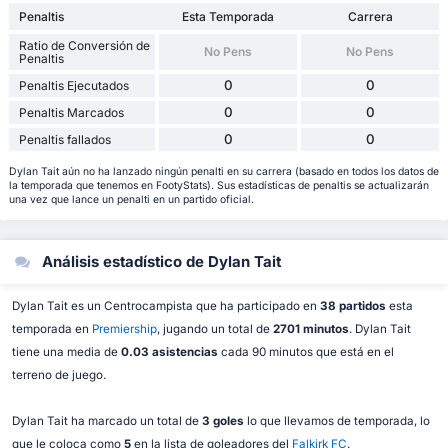
Penaltis
Esta Temporada
Carrera
Ratio de Conversión de
No Pens
No Pens
Penaltis
0
0
Penaltis Ejecutados
0
0
Penaltis Marcados
0
0
Penaltis fallados
Dylan Tait aún no ha lanzado ningún penalti en su carrera (basado en todos los datos de
la temporada que tenemos en FootyStats). Sus estadísticas de penaltis se actualizarán
una vez que lance un penalti en un partido oficial.
Análisis estadístico de Dylan Tait
Dylan Tait es un Centrocampista que ha participado en
38 partidos
esta
temporada en
Premiership
, jugando un total de
2701 minutos
. Dylan Tait
tiene una media de
0.03 asistencias
cada 90 minutos que está en el
terreno de juego.
Dylan Tait ha marcado un total de
3 goles
lo que llevamos de temporada, lo
que le coloca como
5
en la lista de goleadores del
Falkirk FC
.