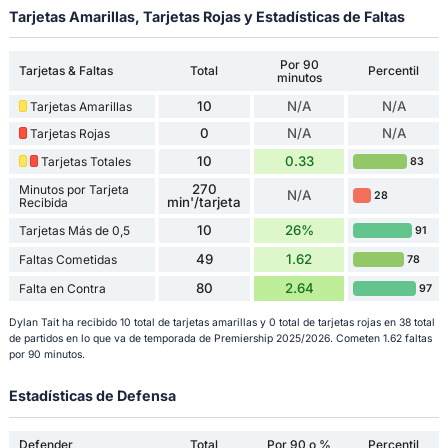
Tarjetas Amarillas, Tarjetas Rojas y Estadísticas de Faltas
Por 90
Tarjetas & Faltas
Total
Percentil
minutos
10
N/A
N/A
Tarjetas Amarillas
0
N/A
N/A
Tarjetas Rojas
10
0.33
Tarjetas Totales
83
270
Minutos por Tarjeta
N/A
28
min'/tarjeta
Recibida
10
26%
Tarjetas Más de 0,5
91
49
1.62
Faltas Cometidas
78
80
2.64
Falta en Contra
97
Dylan Tait ha recibido 10 total de tarjetas amarillas y 0 total de tarjetas rojas en 38 total
de partidos en lo que va de temporada de Premiership 2025/2026. Cometen 1.62 faltas
por 90 minutos.
Estadísticas de Defensa
Defender
Total
Por 90 o %
Percentil