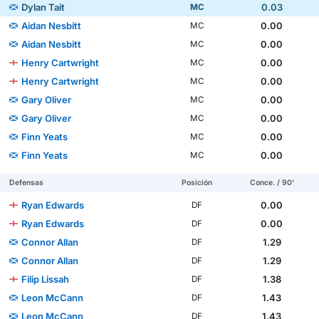
Dylan Tait
0.03
MC
Aidan Nesbitt
0.00
MC
Aidan Nesbitt
0.00
MC
Henry Cartwright
0.00
MC
Henry Cartwright
0.00
MC
Gary Oliver
0.00
MC
Gary Oliver
0.00
MC
Finn Yeats
0.00
MC
Finn Yeats
0.00
MC
Defensas
Posición
Conce. / 90'
Ryan Edwards
0.00
DF
Ryan Edwards
0.00
DF
Connor Allan
1.29
DF
Connor Allan
1.29
DF
Filip Lissah
1.38
DF
Leon McCann
1.43
DF
Leon McCann
1.43
DF