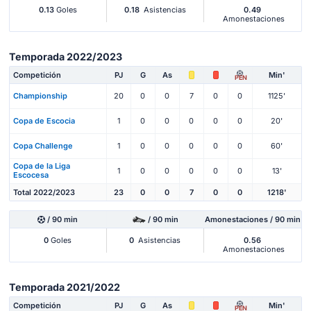
0.13
Goles
0.18
Asistencias
0.49
Amonestaciones
Temporada 2022/2023
Competición
PJ
G
As
Min'
PEN
Championship
20
0
0
7
0
0
1125'
Copa de Escocia
1
0
0
0
0
0
20'
Copa Challenge
1
0
0
0
0
0
60'
Copa de la Liga
1
0
0
0
0
0
13'
Escocesa
Total 2022/2023
23
0
0
7
0
0
1218'
/ 90 min
/ 90 min
Amonestaciones / 90 min
0
Goles
0
Asistencias
0.56
Amonestaciones
Temporada 2021/2022
Competición
PJ
G
As
Min'
PEN