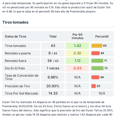
4 para esta temporada. Su participación en los goles equivale a 0.13 por 90 minutos. Su
xG no penalizado por 90 minutos es 0.15. Esto sitúa la producción npxG de Dylan Tait
en 4.68, lo que le sitúa en el percentil 59 más alto de Premiership players.
Tiros tomados
Por 90
Datos de Tiros
Total
Percentil
minutos
43
1.42
Tiros tomados
65
9
0.30
Remates a puerta
49
/ 43
34
1.12
Remates fuera
71
/ 43
1 veces
0.03
Dio En El Palo
72
Tasa de Conversión de
6.98%
N/A
48
Tiros
20.93%
N/A
Precisión de Tiro
26
14.33
N/A
N/A
Tiros Por Gol Marcado
Dylan Tait ha realizado 43 disparos en 38 partidos en lo que va de temporada de
Premiership 2025/2026. De los 43 tiros, 9 tiros fueron en el blanco y los otros 34 tiros
fueron fuera del blanco. Esto significa que la precisión de tiro del Dylan Tait es 20.93%.
Anotan un gol por cada 14.33 disparos que realizan y realiza 1.42 disparos por cada 90