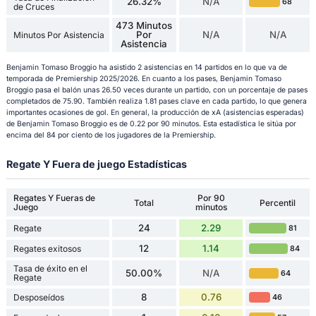
26.32%
N/A
68
de Cruces
473 Minutos
Por
N/A
N/A
Minutos Por Asistencia
Asistencia
Benjamin Tomaso Broggio ha asistido 2 asistencias en 14 partidos en lo que va de
temporada de Premiership 2025/2026. En cuanto a los pases, Benjamin Tomaso
Broggio pasa el balón unas 26.50 veces durante un partido, con un porcentaje de pases
completados de 75.90. También realiza 1.81 pases clave en cada partido, lo que genera
importantes ocasiones de gol. En general, la producción de xA (asistencias esperadas)
de Benjamin Tomaso Broggio es de 0.22 por 90 minutos. Esta estadística le sitúa por
encima del 84 por ciento de los jugadores de la Premiership.
Regate Y Fuera de juego Estadísticas
Regates Y Fueras de
Por 90
Total
Percentil
Juego
minutos
24
2.29
Regate
81
12
1.14
Regates exitosos
84
Tasa de éxito en el
50.00%
N/A
64
Regate
8
0.76
Desposeídos
46