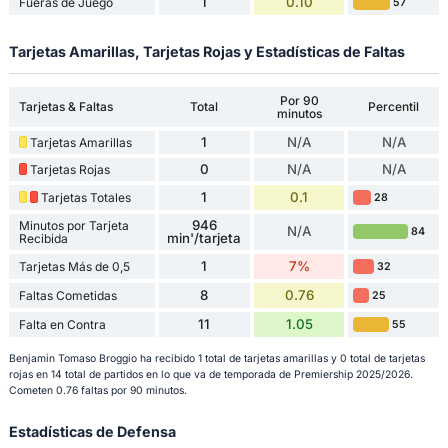
1
0.10
Fueras de Juego
57
Tarjetas Amarillas, Tarjetas Rojas y Estadísticas de Faltas
Por 90
Tarjetas & Faltas
Total
Percentil
minutos
1
N/A
N/A
Tarjetas Amarillas
0
N/A
N/A
Tarjetas Rojas
1
0.1
Tarjetas Totales
28
946
Minutos por Tarjeta
N/A
84
min'/tarjeta
Recibida
1
7%
Tarjetas Más de 0,5
32
8
0.76
Faltas Cometidas
25
11
1.05
Falta en Contra
55
Benjamin Tomaso Broggio ha recibido 1 total de tarjetas amarillas y 0 total de tarjetas
rojas en 14 total de partidos en lo que va de temporada de Premiership 2025/2026.
Cometen 0.76 faltas por 90 minutos.
Estadísticas de Defensa