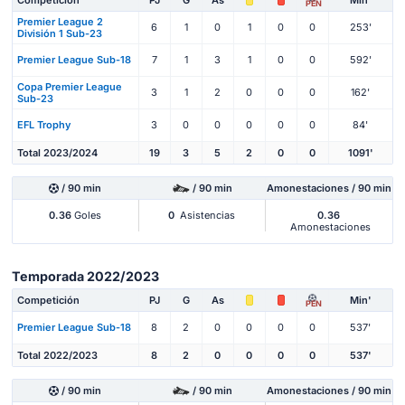
Competición
PJ
G
As
Min'
PEN
Premier League 2
6
1
0
1
0
0
253'
División 1 Sub-23
Premier League Sub-18
7
1
3
1
0
0
592'
Copa Premier League
3
1
2
0
0
0
162'
Sub-23
EFL Trophy
3
0
0
0
0
0
84'
Total 2023/2024
19
3
5
2
0
0
1091'
/ 90 min
/ 90 min
Amonestaciones / 90 min
0.36
Goles
0
Asistencias
0.36
Amonestaciones
Temporada 2022/2023
Competición
PJ
G
As
Min'
PEN
Premier League Sub-18
8
2
0
0
0
0
537'
Total 2022/2023
8
2
0
0
0
0
537'
/ 90 min
/ 90 min
Amonestaciones / 90 min