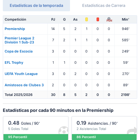
Estadísticas de la temporada
Estadísticas de Carrera
Competición
PJ
G
As
Min'
PEN
Premiership
14
5
2
1
0
0
946'
Premier League 2
7
2
1
1
0
0
585'
División 1 Sub-23
Copa de Escocia
3
0
0
0
0
0
249'
EFL Trophy
1
1
0
0
0
0
59'
UEFA Youth League
3
0
2
0
0
0
270'
Amistosos de Clubes 3
2
0
0
0
0
0
89'
Total 2025/2026
30
8
5
2
0
0
2198'
Estadísticas por cada 90 minutos en la Premiership
0.48
0.19
Goles / 90'
Asistencias. / 90'
5 Goles Total
2 Asistencias Total
95 Percentil
86 Percentil