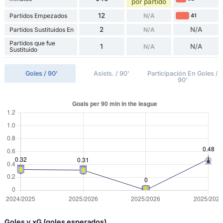
por partido
12
Partidos Empezados
N/A
41
2
N/A
Partidos Sustituidos En
N/A
Partidos que fue
1
N/A
N/A
Sustituido
Goles / 90'
Asists. / 90'
Participación En Goles /
90'
Goles y xG (goles esperados)