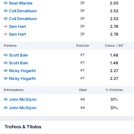
Sean Mackie
2.05
DF
Coll Donaldson
2.52
DF
Coll Donaldson
2.52
DF
Sam Hart
2.78
DF
Sam Hart
2.78
DF
Porteros
Posición
Conce. / 90'
Scott Bain
1.48
PT
Scott Bain
1.48
PT
Nicky Hogarth
2.27
PT
Nicky Hogarth
2.27
PT
Entrenadores
Edad
% Victorias
John McGlynn
37
64
%
John McGlynn
37
64
%
Trofeos & Títulos