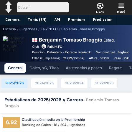
LIGAS
MENÚ
Córners
Tenis (EN)
API
Premium
Predicción
Escocia
/
Jugadores
/
Falkirk FC
/
Benjamin Tomaso Broggio
Benjamin Tomaso Broggio
Estad.
Club :
Falkirk FC
Posición :
Delantero - Extremo Izquierdo
Nacionalidad :
England
Edad (Cumpleaños) :
19 (29/1/2007)
Altura :
181cm
Peso :
75kg
General
Goles, xG, Tiros
Asistencias y pases
Regate
T
2025/2026
2024/2025
2023/2024
2022/2023
Estadísticas de 2025/2026 y Carrera
- Benjamin Tomaso
Broggio
Clasificación media en la Premiership
6.92
Ranking de Goles : 18 / 294 Jugadores