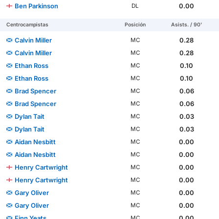
Ben Parkinson
0.00
DL
Centrocampistas
Posición
Asists. / 90'
Calvin Miller
0.28
MC
Calvin Miller
0.28
MC
Ethan Ross
0.10
MC
Ethan Ross
0.10
MC
Brad Spencer
0.06
MC
Brad Spencer
0.06
MC
Dylan Tait
0.03
MC
Dylan Tait
0.03
MC
Aidan Nesbitt
0.00
MC
Aidan Nesbitt
0.00
MC
Henry Cartwright
0.00
MC
Henry Cartwright
0.00
MC
Gary Oliver
0.00
MC
Gary Oliver
0.00
MC
Finn Yeats
0.00
MC