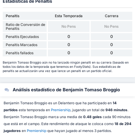
Estadísticas de Penaltis
Penaltis
Esta Temporada
Carrera
Ratio de Conversión de
No Pens
No Pens
Penaltis
0
0
Penaltis Ejecutados
0
0
Penaltis Marcados
0
0
Penaltis fallados
Benjamin Tomaso Broggio aún no ha lanzado ningún penalti en su carrera (basado en
todos los datos de la temporada que tenemos en FootyStats). Sus estadísticas de
penaltis se actualizarán una vez que lance un penalti en un partido oficial.
Análisis estadístico de Benjamin Tomaso Broggio
Benjamin Tomaso Broggio es un Delantero que ha participado en
14
partidos
esta temporada en
Premiership
, jugando un total de
946 minutos
.
Benjamin Tomaso Broggio marca una media de
0.48 goles
cada 90 minutos
que está en el campo. Este rendimiento de ataque le coloca como
18 de 294
jugadores
en
Premiership
que hayan jugado al menos 3 partidos.