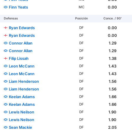
Finn Yeats
0.00
MC
Defensas
Posición
Conce. / 90'
Ryan Edwards
0.00
DF
Ryan Edwards
0.00
DF
Connor Allan
1.29
DF
Connor Allan
1.29
DF
Filip Lissah
1.38
DF
Leon McCann
1.43
DF
Leon McCann
1.43
DF
Liam Henderson
1.56
DF
Liam Henderson
1.56
DF
Keelan Adams
1.66
DF
Keelan Adams
1.66
DF
Lewis Neilson
1.90
DF
Lewis Neilson
1.90
DF
Sean Mackie
2.05
DF