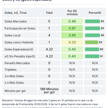
Por 90
Goles, xG, Tiros
Total
Percentil
minutos
5
0.48
Goles Marcados
95
7
0.67
Participación en Goles
95
4
0.65
Goles Local
96
1
0.23
Goles como Visitante
83
4.22
0.40
Goles Esperados(xG)
89
4.22
0.40
xG Sin Penaltis (npxG)
91
0
N/A
N/A
Penaltis Marcados
0
N/A
N/A
Tripletes
0
N/A
N/A
3 o Más Goles
0
N/A
N/A
2 o Más Goles
189 Minutos
N/A
N/A
Minutos por gol
por gol
Benjamin Tomaso Broggio ha marcado 5 goles en 14 partidos en lo que va de
temporada de Premiership 2025/2026. 4 de los 5 goles fueron marcados en casa