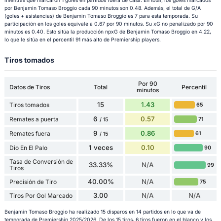
mientras que marcaron 1 goles en partidos fuera de casa. En total, los goles marcados
por Benjamin Tomaso Broggio cada 90 minutos son 0.48. Además, el total de G/A
(goles + asistencias) de Benjamin Tomaso Broggio es 7 para esta temporada. Su
participación en los goles equivale a 0.67 por 90 minutos. Su xG no penalizado por 90
minutos es 0.40. Esto sitúa la producción npxG de Benjamin Tomaso Broggio en 4.22,
lo que le sitúa en el percentil 91 más alto de Premiership players.
Tiros tomados
Por 90
Datos de Tiros
Total
Percentil
minutos
15
1.43
Tiros tomados
65
6
0.57
Remates a puerta
71
/ 15
9
0.86
Remates fuera
61
/ 15
1 veces
0.10
Dio En El Palo
90
Tasa de Conversión de
33.33%
N/A
99
Tiros
40.00%
N/A
Precisión de Tiro
75
3.00
N/A
N/A
Tiros Por Gol Marcado
Benjamin Tomaso Broggio ha realizado 15 disparos en 14 partidos en lo que va de
temporada de Premiership 2025/2026. De los 15 tiros, 6 tiros fueron en el blanco y los