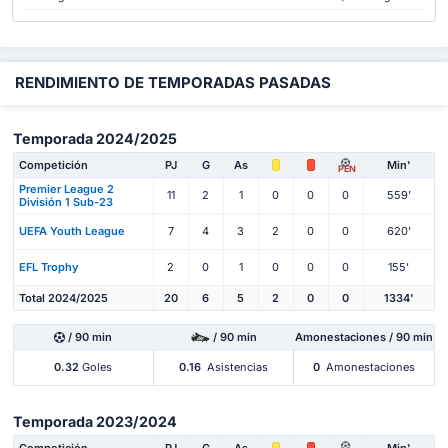
RENDIMIENTO DE TEMPORADAS PASADAS
Temporada 2024/2025
Competición
PJ
G
As
Min'
PEN
Premier League 2
11
2
1
0
0
0
559'
División 1 Sub-23
UEFA Youth League
7
4
3
2
0
0
620'
EFL Trophy
2
0
1
0
0
0
155'
Total 2024/2025
20
6
5
2
0
0
1334'
/ 90 min
/ 90 min
Amonestaciones / 90 min
0.32
Goles
0.16
Asistencias
0
Amonestaciones
Temporada 2023/2024