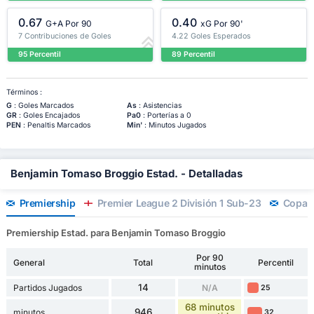
0.67
0.40
G+A Por 90
xG Por 90'
7 Contribuciones de Goles
4.22 Goles Esperados
95 Percentil
89 Percentil
Términos :
G
: Goles Marcados
As
: Asistencias
GR
: Goles Encajados
Pa0
: Porterías a 0
PEN
: Penaltis Marcados
Min'
: Minutos Jugados
Benjamin Tomaso Broggio Estad. - Detalladas
Premiership
Premier League 2 División 1 Sub-23
Copa d
Premiership Estad. para Benjamin Tomaso Broggio
Por 90
General
Total
Percentil
minutos
14
Partidos Jugados
N/A
25
68 minutos
946
minutos
32