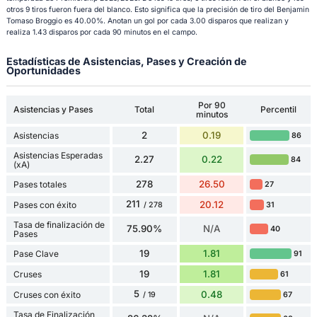
otros 9 tiros fueron fuera del blanco. Esto significa que la precisión de tiro del Benjamin
Tomaso Broggio es 40.00%. Anotan un gol por cada 3.00 disparos que realizan y
realiza 1.43 disparos por cada 90 minutos en el campo.
Estadísticas de Asistencias, Pases y Creación de
Oportunidades
Por 90
Asistencias y Pases
Total
Percentil
minutos
2
0.19
Asistencias
86
Asistencias Esperadas
2.27
0.22
84
(xA)
278
26.50
Pases totales
27
211
20.12
Pases con éxito
31
/ 278
Tasa de finalización de
75.90%
N/A
40
Pases
19
1.81
Pase Clave
91
19
1.81
Cruses
61
5
0.48
Cruses con éxito
67
/ 19
Tasa de Finalización