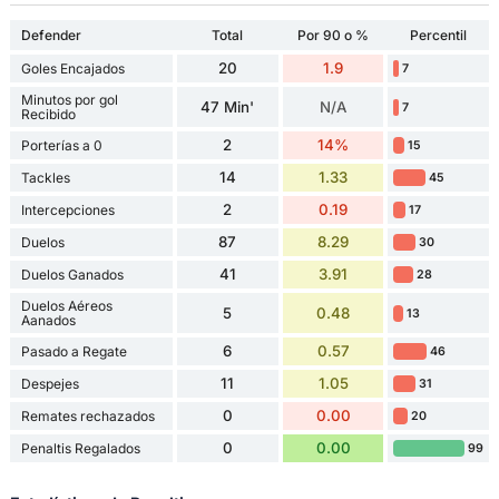
Defender
Total
Por 90 o %
Percentil
20
1.9
Goles Encajados
7
Minutos por gol
47 Min'
N/A
7
Recibido
2
14%
Porterías a 0
15
14
1.33
Tackles
45
2
0.19
Intercepciones
17
87
8.29
Duelos
30
41
3.91
Duelos Ganados
28
Duelos Aéreos
5
0.48
13
Aanados
6
0.57
Pasado a Regate
46
11
1.05
Despejes
31
0
0.00
Remates rechazados
20
0
0.00
Penaltis Regalados
99