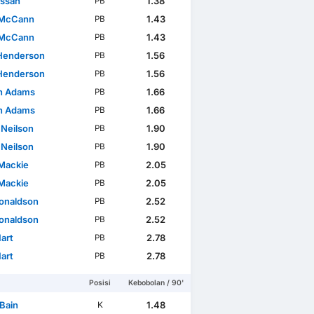
Lissah
1.38
PB
 McCann
1.43
PB
 McCann
1.43
PB
Henderson
1.56
PB
Henderson
1.56
PB
n Adams
1.66
PB
n Adams
1.66
PB
 Neilson
1.90
PB
 Neilson
1.90
PB
Mackie
2.05
PB
Mackie
2.05
PB
Donaldson
2.52
PB
Donaldson
2.52
PB
art
2.78
PB
art
2.78
PB
Posisi
Kebobolan / 90'
 Bain
1.48
K