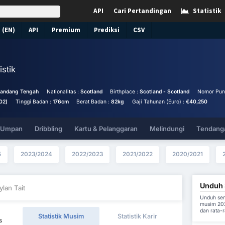
API
Cari Pertandingan
Statistik
 (EN)
API
Premium
Prediksi
CSV
istik
landang Tengah
Nationalitas :
Scotland
Birthplace :
Scotland - Scotland
Nomor Pun
02)
Tinggi Badan :
176cm
Berat Badan :
82kg
Gaji Tahunan (Euro) :
€40,250
& Umpan
Dribbling
Kartu & Pelanggaran
Melindungi
Tendanga
5
2023/2024
2022/2023
2021/2022
2020/2021
Unduh S
ylan Tait
Unduh sem
musim 202
dan rata-
Statistik Musim
Statistik Karir
s