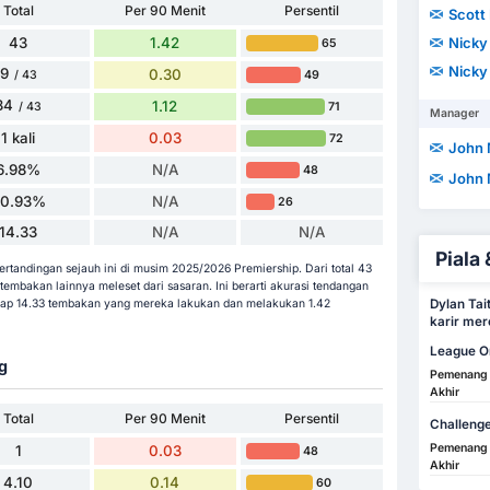
Total
Per 90 Menit
Persentil
Scott
43
1.42
Nicky
65
Nicky
9
0.30
49
/ 43
34
1.12
71
/ 43
Manager
1 kali
0.03
72
John
6.98%
N/A
48
John
20.93%
N/A
26
14.33
N/A
N/A
Piala 
rtandingan sejauh ini di musim 2025/2026 Premiership. Dari total 43
mbakan lainnya meleset dari sasaran. Ini berarti akurasi tendangan
Dylan Tai
tiap 14.33 tembakan yang mereka lakukan dan melakukan 1.42
karir mer
League O
g
Pemenang
Akhir
Total
Per 90 Menit
Persentil
Challeng
Pemenang
1
0.03
48
Akhir
4.10
0.14
60