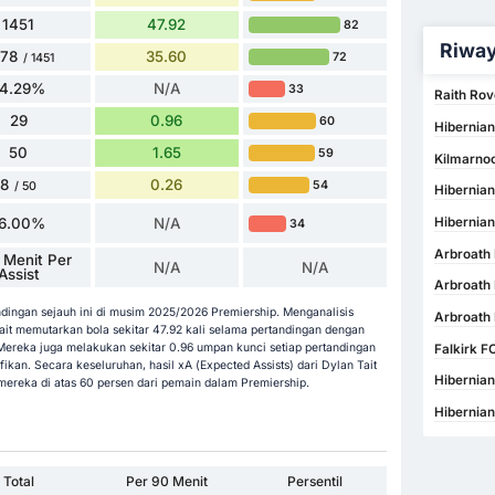
1451
47.92
82
Riway
078
35.60
72
/ 1451
74.29%
N/A
33
Raith Rov
29
0.96
60
Hibernian
50
1.65
59
Kilmarnoc
8
0.26
54
/ 50
Hibernian
16.00%
N/A
Hibernian
34
Arbroath 
 Menit Per
N/A
N/A
Assist
Arbroath
ndingan sejauh ini di musim 2025/2026 Premiership. Menganalisis
Arbroath 
it memutarkan bola sekitar 47.92 kali selama pertandingan dengan
 Mereka juga melakukan sekitar 0.96 umpan kunci setiap pertandingan
Falkirk F
kan. Secara keseluruhan, hasil xA (Expected Assists) dari Dylan Tait
Hibernian
 mereka di atas 60 persen dari pemain dalam Premiership.
Hibernian
Total
Per 90 Menit
Persentil