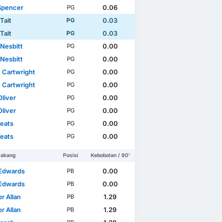
Spencer
0.06
PG
Tait
0.03
PG
Tait
0.03
PG
 Nesbitt
0.00
PG
 Nesbitt
0.00
PG
 Cartwright
0.00
PG
 Cartwright
0.00
PG
Oliver
0.00
PG
Oliver
0.00
PG
Yeats
0.00
PG
Yeats
0.00
PG
lakang
Posisi
Kebobolan / 90'
Edwards
0.00
PB
Edwards
0.00
PB
r Allan
1.29
PB
r Allan
1.29
PB