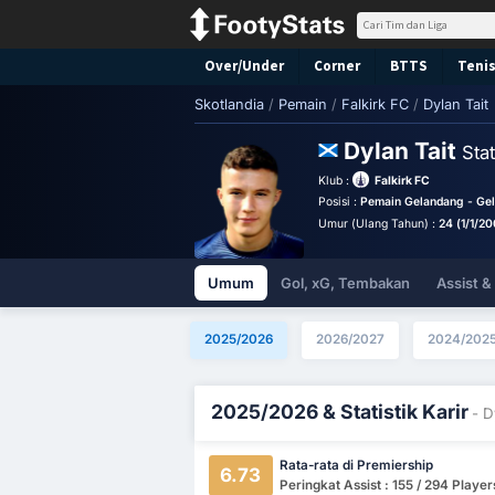
Over/Under
Corner
BTTS
Tenis
Skotlandia
/
Pemain
/
Falkirk FC
/
Dylan Tait
Dylan Tait
Stat
Klub :
Falkirk FC
Posisi :
Pemain Gelandang - Ge
Umur (Ulang Tahun) :
24 (1/1/20
Umum
Gol, xG, Tembakan
Assist 
2025/2026
2026/2027
2024/202
2025/2026 & Statistik Karir
- D
Rata-rata di Premiership
6.73
Peringkat Assist : 155 / 294 Player