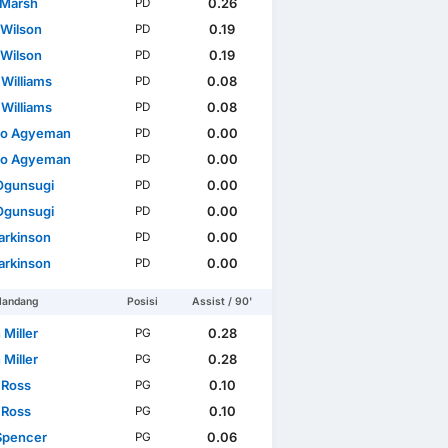
 Marsh
0.26
PD
 Wilson
0.19
PD
 Wilson
0.19
PD
 Williams
0.08
PD
 Williams
0.08
PD
do Agyeman
0.00
PD
do Agyeman
0.00
PD
Ogunsugi
0.00
PD
Ogunsugi
0.00
PD
arkinson
0.00
PD
arkinson
0.00
PD
landang
Posisi
Assist / 90'
 Miller
0.28
PG
 Miller
0.28
PG
 Ross
0.10
PG
 Ross
0.10
PG
Spencer
0.06
PG