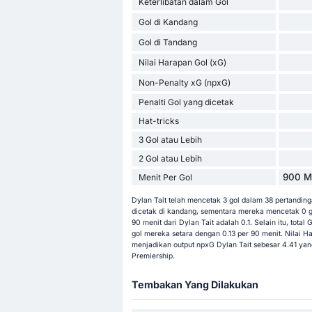
Keterlibatan dalam Gol
Gol di Kandang
Gol di Tandang
Nilai Harapan Gol (xG)
Non-Penalty xG (npxG)
Penalti Gol yang dicetak
Hat-tricks
3 Gol atau Lebih
2 Gol atau Lebih
900 Me
Menit Per Gol
Dylan Tait telah mencetak 3 gol dalam 38 pertandinga
dicetak di kandang, sementara mereka mencetak 0 go
90 menit dari Dylan Tait adalah 0.1. Selain itu, total 
gol mereka setara dengan 0.13 per 90 menit. Nilai H
menjadikan output npxG Dylan Tait sebesar 4.41 ya
Premiership.
Tembakan Yang Dilakukan