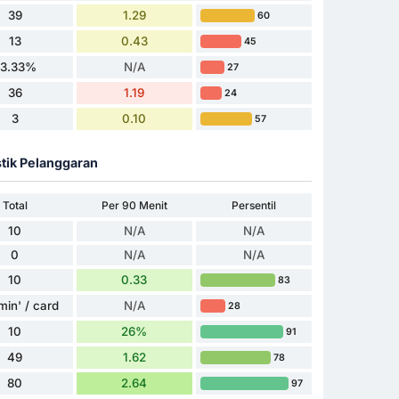
39
1.29
60
13
0.43
45
33.33%
N/A
27
36
1.19
24
3
0.10
57
stik Pelanggaran
Total
Per 90 Menit
Persentil
10
N/A
N/A
0
N/A
N/A
10
0.33
83
min' / card
N/A
28
10
26%
91
49
1.62
78
80
2.64
97