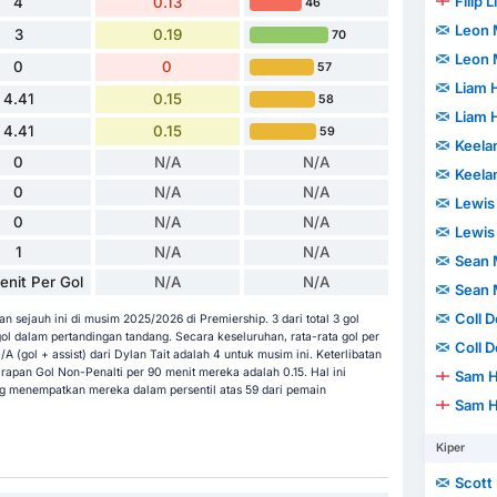
Filip 
4
0.13
46
Leon
3
0.19
70
Leon
0
0
57
Liam 
4.41
0.15
58
Liam 
4.41
0.15
59
Keela
0
N/A
N/A
Keela
0
N/A
N/A
Lewis
0
N/A
N/A
Lewis
1
N/A
N/A
Sean 
nit Per Gol
N/A
N/A
Sean 
Coll 
n sejauh ini di musim 2025/2026 di Premiership. 3 dari total 3 gol
l dalam pertandingan tandang. Secara keseluruhan, rata-rata gol per
Coll 
G/A (gol + assist) dari Dylan Tait adalah 4 untuk musim ini. Keterlibatan
arapan Gol Non-Penalti per 90 menit mereka adalah 0.15. Hal ini
Sam H
ng menempatkan mereka dalam persentil atas 59 dari pemain
Sam H
Kiper
Scott