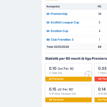
Kompetisi
PD
38
Premiership
5
Scottish League Cup
4
Scottish Cup
1
Club Friendlies 3
Total 2025/2026
48
Statistik per 90 menit di liga Premier
0.10
0.03
Gol Per 90
3 Total Gol
1 Total
56 Persentil
48 Pers
0.15
0.14
xG Per 90'
4.41 Nilai Harapan Gol
4.10 Ni
58 Persentil
60 Pers