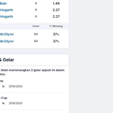
 Bain
1.48
K
 Hogarth
2.27
K
 Hogarth
2.27
K
Umur
% Menang
 McGlynn
37
64
%
 McGlynn
37
64
%
& Gelar
t telah memenangkan 2 gelar sejauh ini dalam
eka.
ne
1x
2019/2020
e Cup
1x
2019/2020