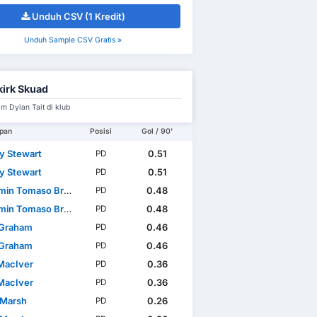
Unduh CSV (1 Kredit)
Unduh Sample CSV Gratis »
kirk Skuad
m Dylan Tait di klub
pan
Posisi
Gol / 90'
y Stewart
0.51
PD
y Stewart
0.51
PD
in Tomaso Broggio
0.48
PD
in Tomaso Broggio
0.48
PD
 Graham
0.46
PD
 Graham
0.46
PD
MacIver
0.36
PD
MacIver
0.36
PD
 Marsh
0.26
PD