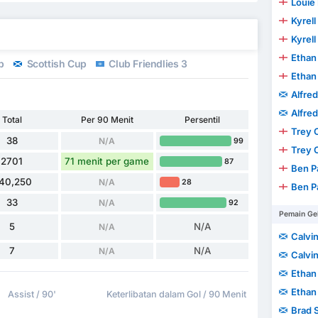
Louie
Kyrell
Kyrell
Ethan
p
Scottish Cup
Club Friendlies 3
Ethan
Alfre
Alfre
Total
Per 90 Menit
Persentil
Trey 
38
N/A
99
Trey 
2701
71 menit per game
87
Ben P
40,250
N/A
28
Ben P
33
N/A
92
Pemain Ge
5
N/A
N/A
Calvin
7
N/A
N/A
Calvin
Ethan
Ethan
Assist / 90'
Keterlibatan dalam Gol / 90 Menit
Brad 