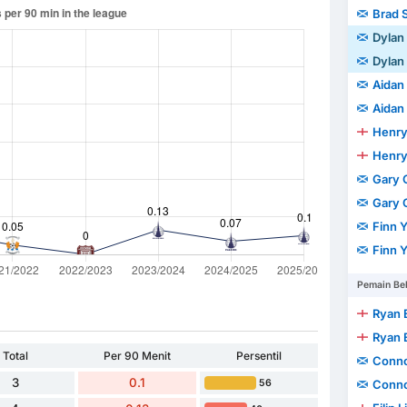
Brad 
Dylan 
Dylan 
Aidan
Aidan
Henry
Henry
Gary 
Gary 
Finn 
Finn 
Pemain Be
Ryan 
Ryan 
Total
Per 90 Menit
Persentil
Conno
3
0.1
Conno
56