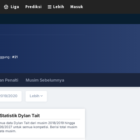
Liga
Prediksi
Lebih
Masuk
ggung :
#21
n Penalti
Musim Sebelumnya
2019/2020
Lebih
tatistik Dylan Tait
ua data Dylan Tait dari musim 2018/2019 hingga
6/2027 untuk semua kompetisi. Berisi total musim
rata musim.