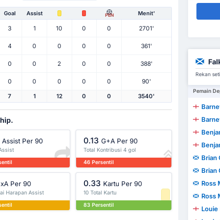
Goal
Assist
Menit'
PEN
3
1
10
0
0
2701'
4
0
0
0
0
361'
Fal
0
0
2
0
0
388'
Rekan seti
0
0
0
0
0
90'
Pemain De
7
1
12
0
0
3540'
Barne
Barne
ship.
Benjam
0.13
Assist Per 90
G+A Per 90
Benjam
 Assist
Total Kontribusi 4 gol
Brian
entil
46 Persentil
Brian
0.33
Ross 
xA Per 90
Kartu Per 90
lai Harapan Assist
10 Total Kartu
Ross 
entil
83 Persentil
Louie