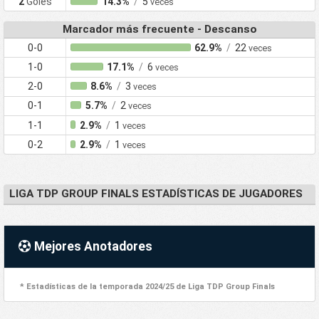
2
Goles
14.3%
/
5
veces
Marcador más frecuente - Descanso
0-0
62.9%
/
22
veces
1-0
17.1%
/
6
veces
2-0
8.6%
/
3
veces
0-1
5.7%
/
2
veces
1-1
2.9%
/
1
veces
0-2
2.9%
/
1
veces
LIGA TDP GROUP FINALS ESTADÍSTICAS DE JUGADORES
Mejores Anotadores
* Estadísticas de la temporada 2024/25 de Liga TDP Group Finals