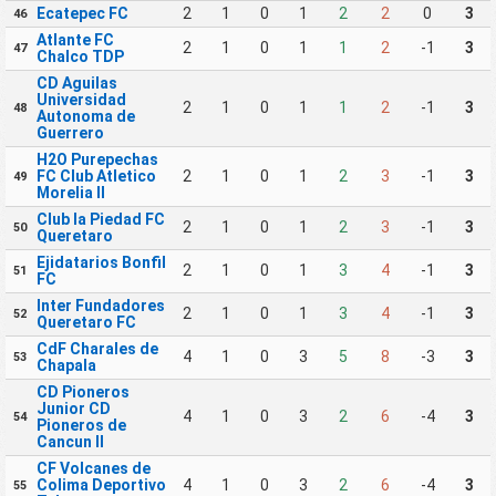
Ecatepec FC
2
1
0
1
2
2
0
3
46
Atlante FC
2
1
0
1
1
2
-1
3
47
Chalco TDP
CD Aguilas
Universidad
2
1
0
1
1
2
-1
3
48
Autonoma de
Guerrero
H2O Purepechas
FC Club Atletico
2
1
0
1
2
3
-1
3
49
Morelia II
Club la Piedad FC
2
1
0
1
2
3
-1
3
50
Queretaro
Ejidatarios Bonfil
2
1
0
1
3
4
-1
3
51
FC
Inter Fundadores
2
1
0
1
3
4
-1
3
52
Queretaro FC
CdF Charales de
4
1
0
3
5
8
-3
3
53
Chapala
CD Pioneros
Junior CD
4
1
0
3
2
6
-4
3
54
Pioneros de
Cancun II
CF Volcanes de
Colima Deportivo
4
1
0
3
2
6
-4
3
55