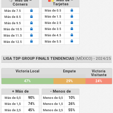
Más de –
Tarjetas
Córners
Más de 0.5
Más de 7.5
Más de 1.5
Más de 8.5
Más de 2.5
Más de 9.5
Más de 3.5
Más de 10.5
Más de 4.5
Más de 11.5
Más de 5.5
Más de 12.5
LIGA TDP GROUP FINALS TENDENCIAS
(MÉXICO) - 2024/25
Victoria Local
Empate
Victoria
Visitante
47%
29%
24%
+ Más de
- Menos de
90%
10%
Más de 0,5
Menos de 0,5
74%
26%
Más de 1,5
Menos de 1,5
45%
55%
Más de 2,5
Menos de 2,5