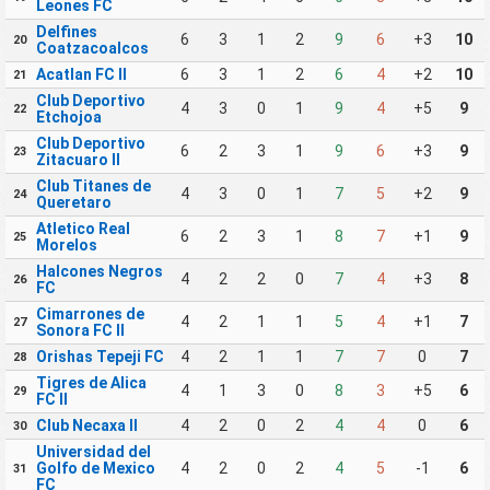
Leones FC
Delfines
6
3
1
2
9
6
+3
10
20
Coatzacoalcos
Acatlan FC II
6
3
1
2
6
4
+2
10
21
Club Deportivo
4
3
0
1
9
4
+5
9
22
Etchojoa
Club Deportivo
6
2
3
1
9
6
+3
9
23
Zitacuaro II
Club Titanes de
4
3
0
1
7
5
+2
9
24
Queretaro
Atletico Real
6
2
3
1
8
7
+1
9
25
Morelos
Halcones Negros
4
2
2
0
7
4
+3
8
26
FC
Cimarrones de
4
2
1
1
5
4
+1
7
27
Sonora FC II
Orishas Tepeji FC
4
2
1
1
7
7
0
7
28
Tigres de Alica
4
1
3
0
8
3
+5
6
29
FC II
Club Necaxa II
4
2
0
2
4
4
0
6
30
Universidad del
Golfo de Mexico
4
2
0
2
4
5
-1
6
31
FC