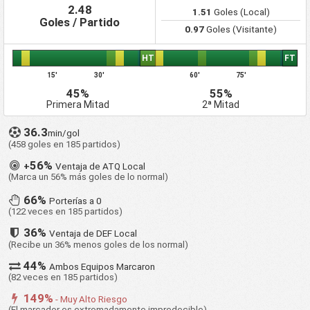
2.48
1.51
Goles (Local)
Goles / Partido
0.97
Goles (Visitante)
HT
FT
15'
30'
60'
75'
45%
55%
Primera Mitad
2ª Mitad
36.3
min/gol
(458 goles en 185 partidos)
56%
+
Ventaja de ATQ Local
(Marca un 56% más goles de lo normal)
66%
Porterías a 0
(122 veces en 185 partidos)
36%
Ventaja de DEF Local
(Recibe un 36% menos goles de los normal)
44%
Ambos Equipos Marcaron
(82 veces en 185 partidos)
149%
- Muy Alto Riesgo
(El marcador es extremadamente impredecible)