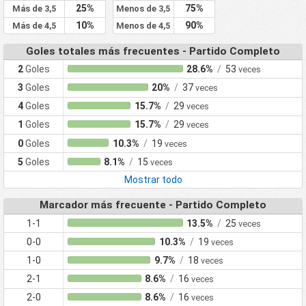
25%
75%
Más de 3,5
Menos de 3,5
10%
90%
Más de 4,5
Menos de 4,5
Goles totales más frecuentes - Partido Completo
2
Goles
28.6%
/
53
veces
3
Goles
20%
/
37
veces
4
Goles
15.7%
/
29
veces
1
Goles
15.7%
/
29
veces
0
Goles
10.3%
/
19
veces
5
Goles
8.1%
/
15
veces
Mostrar todo
Marcador más frecuente - Partido Completo
1-1
13.5%
/
25
veces
0-0
10.3%
/
19
veces
1-0
9.7%
/
18
veces
2-1
8.6%
/
16
veces
2-0
8.6%
/
16
veces