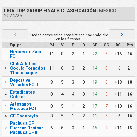
LIGA TDP GROUP FINALS CLASIFICACIÓN
(MÉXICO) -
2024/25
Puedes cambiar las estadísticas haciendo clic
en las flechas.
Equipo
PJ
V
E
D
GF
GC
DG
Pts
Heroes de Zaci
11
8
2
1
22
6
+16
26
1
FC
Club Atletico
Cocula Tornados
11
6
3
2
14
8
+6
21
2
Tlaquepaque
Deportiva
8
5
3
0
19
6
+13
18
3
Venados FC II
Estudiantes
8
4
4
0
14
3
+11
16
4
Cobach
Artesanos
8
5
1
2
17
7
+10
16
5
Metepec FC II
CF Cadereyta
8
5
1
2
11
5
+6
16
6
Pachuca CF
Fuerzas Basicas
6
5
0
1
15
4
+11
15
7
Pachuca CF III