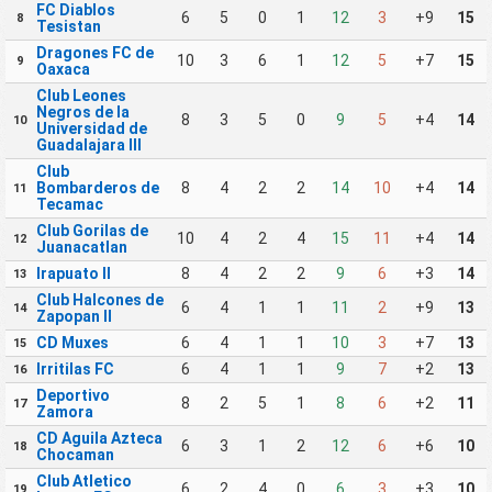
FC Diablos
6
5
0
1
12
3
+9
15
8
Tesistan
Dragones FC de
10
3
6
1
12
5
+7
15
9
Oaxaca
Club Leones
Negros de la
8
3
5
0
9
5
+4
14
10
Universidad de
Guadalajara III
Club
Bombarderos de
8
4
2
2
14
10
+4
14
11
Tecamac
Club Gorilas de
10
4
2
4
15
11
+4
14
12
Juanacatlan
Irapuato II
8
4
2
2
9
6
+3
14
13
Club Halcones de
6
4
1
1
11
2
+9
13
14
Zapopan II
CD Muxes
6
4
1
1
10
3
+7
13
15
Irritilas FC
6
4
1
1
9
7
+2
13
16
Deportivo
8
2
5
1
8
6
+2
11
17
Zamora
CD Aguila Azteca
6
3
1
2
12
6
+6
10
18
Chocaman
Club Atletico
6
2
4
0
6
3
+3
10
19