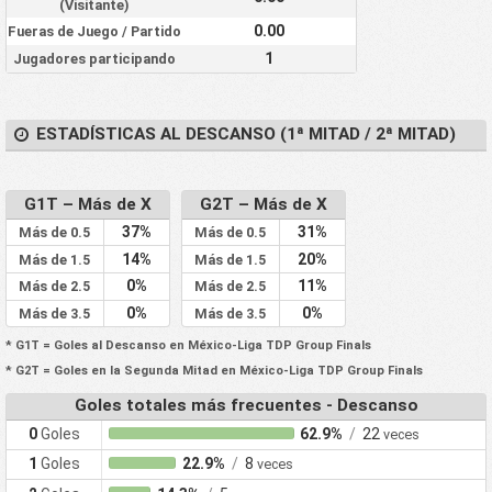
(Visitante)
0.00
Fueras de Juego / Partido
1
Jugadores participando
ESTADÍSTICAS AL DESCANSO (1ª MITAD / 2ª MITAD)
G1T – Más de X
G2T – Más de X
37%
31%
Más de 0.5
Más de 0.5
14%
20%
Más de 1.5
Más de 1.5
0%
11%
Más de 2.5
Más de 2.5
0%
0%
Más de 3.5
Más de 3.5
* G1T = Goles al Descanso en México-Liga TDP Group Finals
* G2T = Goles en la Segunda Mitad en México-Liga TDP Group Finals
Goles totales más frecuentes - Descanso
0
Goles
62.9%
/
22
veces
1
Goles
22.9%
/
8
veces