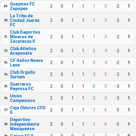
Guaymas FC
2
0
1
1
1
3
-2
1
69
Zapopan
La Tribu de
Ciudad Juarez
2
0
1
1
1
3
-2
1
70
FC
Club Deportivo
Mineros de
2
0
1
1
1
3
-2
1
71
Zacatecas II
Club Atletico
2
0
1
1
2
4
-2
1
72
Acaponeta
CF Gallos Nuevo
2
0
1
1
2
4
-2
1
73
Leon
Club Orgullo
2
0
1
1
3
5
-2
1
74
Surtam
Guerreros
2
0
1
1
0
3
-3
1
75
Reynosa FC
Union
2
0
1
1
2
5
-3
1
76
Campesinos
Caja Oblatos CFD
2
0
1
1
1
6
-5
1
77
II
Deportivo
Independiente
2
0
1
1
1
6
-5
1
78
Mexiquense
Celaya FC II
2
0
0
2
1
3
-2
0