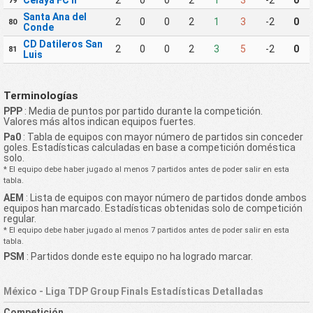
79
Santa Ana del
2
0
0
2
1
3
-2
0
80
Conde
CD Datileros San
2
0
0
2
3
5
-2
0
81
Luis
Terminologías
PPP
: Media de puntos por partido durante la competición.
Valores más altos indican equipos fuertes.
Pa0
: Tabla de equipos con mayor número de partidos sin conceder
goles. Estadísticas calculadas en base a competición doméstica
solo.
* El equipo debe haber jugado al menos 7 partidos antes de poder salir en esta
tabla.
AEM
: Lista de equipos con mayor número de partidos donde ambos
equipos han marcado. Estadísticas obtenidas solo de competición
regular.
* El equipo debe haber jugado al menos 7 partidos antes de poder salir en esta
tabla.
PSM
: Partidos donde este equipo no ha logrado marcar.
México - Liga TDP Group Finals Estadísticas Detalladas
Competición