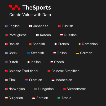
English
Japanese
Turkish
Portuguese
Korean
Russian
Danish
Spanish
French
Romanian
Greek
Swedish
Polish
German
Dutch
Italian
Czech
Chinese Traditional
Chinese Simplified
Thai
Croatian
Indonesian
Norwegian
Hungarian
Vietnamese
Bulgarian
Serbian
Arabic