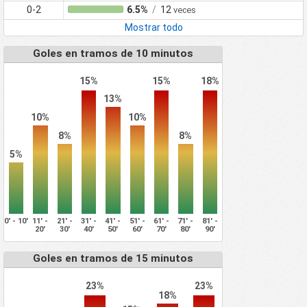
0-2
6.5%
/
12
veces
Mostrar todo
Goles en tramos de 10 minutos
15%
15%
18%
13%
10%
10%
8%
8%
5%
0' - 10'
11' -
21' -
31' -
41' -
51' -
61' -
71' -
81' -
20'
30'
40'
50'
60'
70'
80'
90'
Goles en tramos de 15 minutos
23%
23%
18%