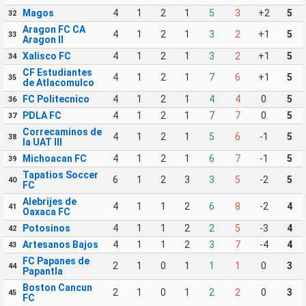
Magos
4
1
2
1
5
3
+2
5
32
Aragon FC CA
4
1
2
1
3
2
+1
5
33
Aragon II
Xalisco FC
4
1
2
1
3
2
+1
5
34
CF Estudiantes
4
1
2
1
7
6
+1
5
35
de Atlacomulco
FC Politecnico
4
1
2
1
4
4
0
5
36
PDLA FC
4
1
2
1
7
7
0
5
37
Correcaminos de
4
1
2
1
5
6
-1
5
38
la UAT III
Michoacan FC
4
1
2
1
6
7
-1
5
39
Tapatios Soccer
6
1
2
3
3
5
-2
5
40
FC
Alebrijes de
4
1
1
2
6
8
-2
4
41
Oaxaca FC
Potosinos
4
1
1
2
2
5
-3
4
42
Artesanos Bajos
4
1
1
2
3
7
-4
4
43
FC Papanes de
2
1
0
1
1
1
0
3
44
Papantla
Boston Cancun
2
1
0
1
2
2
0
3
45
FC