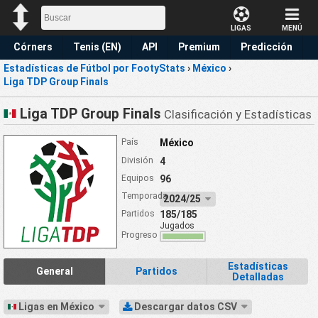
LIGAS
MENÚ
Córners
Tenis (EN)
API
Premium
Predicción
Estadísticas de Fútbol por FootyStats
›
México
›
Liga TDP Group Finals
Liga TDP Group Finals
Clasificación y Estadísticas
País
México
División
4
Equipos
96
Temporada
2024/25
Partidos
185/185
Jugados
Progreso
Estadísticas
General
Partidos
Detalladas
Ligas en México
Descargar datos CSV