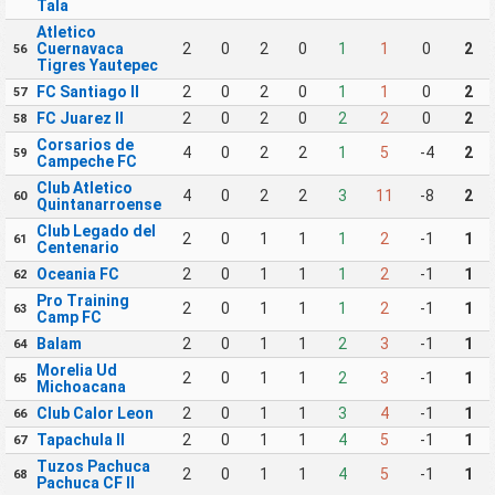
Tala
Atletico
Cuernavaca
2
0
2
0
1
1
0
2
56
Tigres Yautepec
FC Santiago II
2
0
2
0
1
1
0
2
57
FC Juarez II
2
0
2
0
2
2
0
2
58
Corsarios de
4
0
2
2
1
5
-4
2
59
Campeche FC
Club Atletico
4
0
2
2
3
11
-8
2
60
Quintanarroense
Club Legado del
2
0
1
1
1
2
-1
1
61
Centenario
Oceania FC
2
0
1
1
1
2
-1
1
62
Pro Training
2
0
1
1
1
2
-1
1
63
Camp FC
Balam
2
0
1
1
2
3
-1
1
64
Morelia Ud
2
0
1
1
2
3
-1
1
65
Michoacana
Club Calor Leon
2
0
1
1
3
4
-1
1
66
Tapachula II
2
0
1
1
4
5
-1
1
67
Tuzos Pachuca
2
0
1
1
4
5
-1
1
68
Pachuca CF II