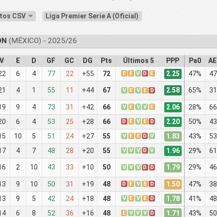
atos CSV
Liga Premier Serie A (Oficial)
ÓN
(MÉXICO) - 2025/26
V
E
D
GF
GC
DG
Pts
Últimos 5
PPP
Pa0
A
2.25
22
6
4
77
22
+55
72
E
E
V
D
E
47%
47
2.58
21
4
1
55
11
+44
67
65%
31
V
E
V
E
D
2.06
19
9
4
73
31
+42
66
V
E
V
V
E
28%
66
2.20
20
6
4
53
25
+28
66
D
E
V
E
D
50%
43
1.83
15
10
5
51
24
+27
55
V
E
E
D
V
43%
53
1.96
17
4
7
48
28
+20
55
V
V
V
D
V
29%
61
1.79
16
2
10
43
33
+10
50
29%
46
V
V
V
D
D
1.50
13
9
10
50
31
+19
48
D
E
V
E
D
47%
38
1.78
13
9
5
42
24
+18
48
V
E
V
E
D
41%
48
1.71
14
6
8
52
36
+16
48
E
V
V
V
D
43%
50