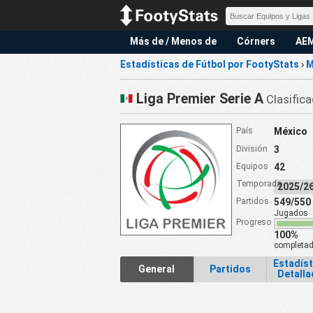
Más de / Menos de
Córners
AE
Estadísticas de Fútbol por FootyStats
›
M
Liga Premier Serie A
Clasifica
País
México
División
3
Equipos
42
Temporada
2025/
Partidos
549/550
Jugados
Progreso
100%
completa
Estadíst
General
Partidos
Detall