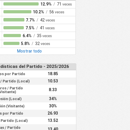
12.9%
/
71
veces
10.2%
/
56
veces
7.7%
/
42
veces
7.5%
/
41
veces
6.4%
/
35
veces
5.8%
/
32
veces
Mostrar todo
dísticas del Partido - 2025/2026
18.85
os por Partido
10.53
/ Partido (Local)
ros / Partido
8.33
Visitante)
34%
sión (Local)
30%
ón (Visitante)
26.93
s por Partido
13.52
 Partido (Local)
as / Partido
13.40