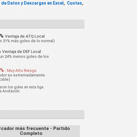
 de Datos y Descargas en Excel
,
Cuotas
,
1%
Ventaja de ATQ Local
n 31% más goles de lo normal)
%
Ventaja de DEF Local
un 24% menos goles de los
5%
- Muy Alto Riesgo
cador es extremadamente
cible)
on los goles en esta liga.
ja Anotación.
cador más frecuente - Partido
Completo