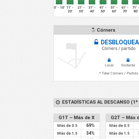
0' - 10'
11' -
21' -
31' -
41' -
51' -
61' -
71' 
20'
30'
40'
50'
60'
70'
80'
Córners
DESBLOQUEA
Córners / partido
Local
Visitante
* Total Córners / Partido
ESTADÍSTICAS AL DESCANSO (1ª 
G1T – Más de X
G2T – Más 
69%
Más de 0.5
Más de 0.5
34%
Más de 1.5
Más de 1.5