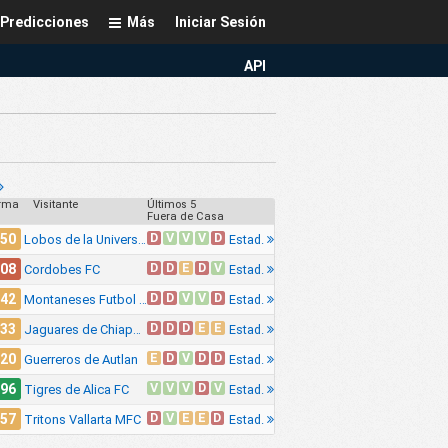
Predicciones
Más
Iniciar Sesión
API
rma
Visitante
Últimos 5
Fuera de Casa
D
V
V
V
D
.50
Estad.
Lobos de la Universidad Latina de Mexico
D
D
E
D
V
.08
Estad.
Cordobes FC
D
D
V
V
D
.42
Estad.
Montaneses Futbol Club
D
D
D
E
E
.33
Estad.
Jaguares de Chiapas FC Premier
E
D
V
D
D
.20
Estad.
Guerreros de Autlan
V
V
V
D
V
.96
Estad.
Tigres de Alica FC
D
V
E
E
D
.57
Estad.
Tritons Vallarta MFC