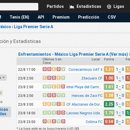
Partidos
Estadísticas
Ligas
M
Tenis (EN)
API
Premium
Predicción
CSV
éxico
›
Liga Premier Serie A
ción y Estadísticas
Enfrentamientos - México Liga Premier Serie A (Ver más)
Últimos 5 en
Local
Forma
Fo
Casa
D
D
E
D
V
1.31
1 - 0
1
Correcaminos UAT II
22/8 17:00
PC
26
E
D
D
E
V
1.00
1 - 1
1
Zitacuaro CF
23/8 2:00
PC
V
V
E
E
D
1.61
2 - 2
1
Inter Playa del Carmen
23/8 2:00
PC
V
D
D
V
V
1.38
1 - 0
1
Heroes de Zaci FC
23/8 2:00
PC
do
E
E
V
D
E
2.25
5 - 0
1
CF Alacranes de Durango
23/8 3:00
PC
icas
V
V
V
D
D
1.79
1 - 1
1
Leones Negros UdeG Premier
23/8 18:00
adas
PC
D
E
D
V
D
0.58
0 - 2
1
Colima FC
23/8 23:00
PC
* La hora está en tu huso horario (
+01:00
)