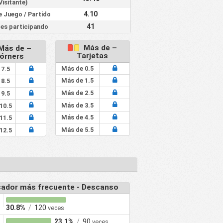
Visitante)
4.10
e Juego / Partido
41
es participando
Más de –
Más de –
Tarjetas
órners
Más de 0.5
 7.5
Más de 1.5
 8.5
Más de 2.5
 9.5
Más de 3.5
10.5
Más de 4.5
11.5
Más de 5.5
12.5
ador más frecuente - Descanso
30.8%
/
120
veces
23.1%
/
90
veces