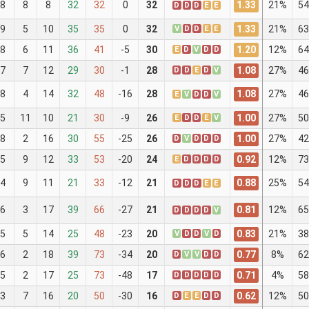
1.33
8
8
8
32
32
0
32
21%
54
D
D
D
E
E
1.33
9
5
10
35
35
0
32
V
D
D
E
E
21%
63
1.20
8
6
11
36
41
-5
30
E
D
V
D
D
12%
64
1.08
7
7
12
29
30
-1
28
D
D
E
D
V
27%
46
1.08
8
4
14
32
48
-16
28
27%
46
E
V
D
D
V
1.00
5
11
10
21
30
-9
26
E
D
D
E
V
27%
50
1.00
8
2
16
30
55
-25
26
D
V
D
D
D
27%
42
0.92
5
9
12
33
53
-20
24
E
D
D
D
D
12%
73
0.88
4
9
11
21
33
-12
21
25%
54
D
D
D
E
E
0.81
6
3
17
39
66
-27
21
12%
65
D
D
D
D
V
0.83
5
5
14
25
48
-23
20
V
D
D
V
D
21%
38
0.77
6
2
18
39
73
-34
20
D
V
V
D
D
8%
62
0.71
5
2
17
25
73
-48
17
D
D
D
D
D
4%
58
0.62
3
7
16
20
50
-30
16
D
E
E
D
D
12%
50