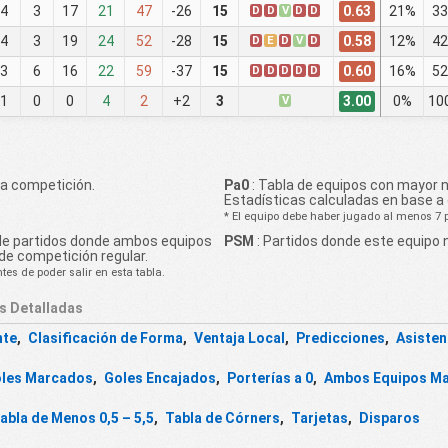
0.63
4
3
17
21
47
-26
15
D
D
V
D
D
21%
33
0.58
4
3
19
24
52
-28
15
D
E
D
V
D
12%
42
0.60
3
6
16
22
59
-37
15
D
D
D
D
D
16%
52
3.00
1
0
0
4
2
+2
3
V
0%
10
la competición.
Pa0
: Tabla de equipos con mayor 
Estadísticas calculadas en base a
* El equipo debe haber jugado al menos 7 pa
de partidos donde ambos equipos
PSM
: Partidos donde este equipo 
de competición regular.
es de poder salir en esta tabla.
as Detalladas
nte
,
Clasificación de Forma
,
Ventaja Local
,
Predicciones
,
Asisten
les Marcados
,
Goles Encajados
,
Porterías a 0
,
Ambos Equipos M
abla de Menos 0,5 – 5,5
,
Tabla de Córners
,
Tarjetas
,
Disparos