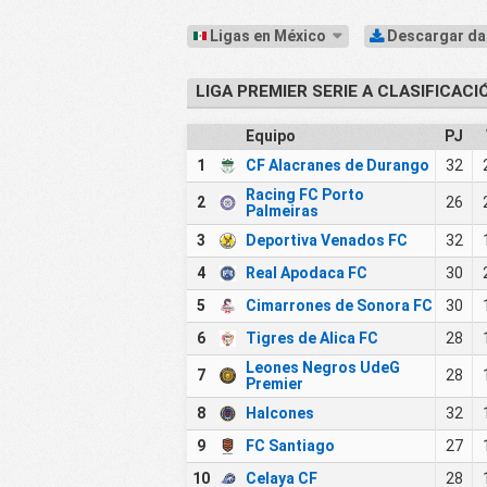
Ligas en México
Descargar d
LIGA PREMIER SERIE A CLASIFICACI
Equipo
PJ
1
CF Alacranes de Durango
32
Racing FC Porto
2
26
Palmeiras
3
Deportiva Venados FC
32
4
Real Apodaca FC
30
5
Cimarrones de Sonora FC
30
6
Tigres de Alica FC
28
Leones Negros UdeG
7
28
Premier
8
Halcones
32
9
FC Santiago
27
10
Celaya CF
28