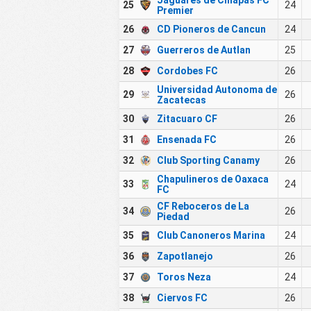
Jaguares de Chiapas FC
25
24
Premier
26
CD Pioneros de Cancun
24
27
Guerreros de Autlan
25
28
Cordobes FC
26
Universidad Autonoma de
29
26
Zacatecas
30
Zitacuaro CF
26
31
Ensenada FC
26
32
Club Sporting Canamy
26
Chapulineros de Oaxaca
33
24
FC
CF Reboceros de La
34
26
Piedad
35
Club Canoneros Marina
24
36
Zapotlanejo
26
37
Toros Neza
24
38
Ciervos FC
26