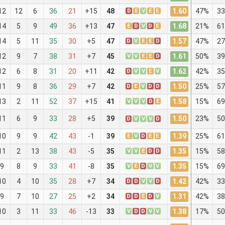
1.60
12
12
6
36
21
+15
48
D
E
V
E
E
47%
33
1.68
14
5
9
49
36
+13
47
E
D
V
D
E
21%
61
1.57
14
5
11
35
30
+5
47
D
V
E
E
D
47%
27
1.61
12
9
7
38
31
+7
45
V
V
E
E
D
50%
39
1.62
12
6
8
31
20
+11
42
D
V
V
E
V
42%
35
1.50
11
9
8
36
29
+7
42
D
E
V
D
D
25%
57
1.58
13
2
11
52
37
+15
41
V
V
V
D
E
15%
69
1.50
11
6
9
33
28
+5
39
23%
50
D
V
V
V
D
1.39
10
9
9
42
43
-1
39
E
V
D
E
E
25%
61
1.35
11
2
13
38
43
-5
35
V
V
E
D
D
15%
58
1.35
9
8
9
33
41
-8
35
V
E
D
V
V
15%
69
1.42
10
4
10
35
28
+7
34
D
D
V
V
D
42%
33
1.31
9
7
10
27
25
+2
34
D
D
E
D
V
42%
38
1.38
10
3
11
33
46
-13
33
V
D
D
V
V
17%
50