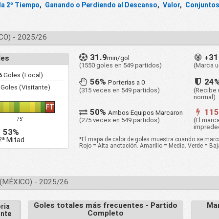
la 2º Tiempo
,
Ganando o Perdiendo al Descanso
,
Valor
,
Conjuntos
O) - 2025/26
31.9
3
les
min/gol
+
(1550 goles en 549 partidos)
(Marca u
6
Goles (Local)
56%
24
Porterías a 0
Goles (Visitante)
(315 veces en 549 partidos)
(Recibe 
normal)
FT
50%
11
Ambos Equipos Marcaron
(275 veces en 549 partidos)
(El mar
75'
imprede
53%
*El mapa de calor de goles muestra cuando se marcar
2ª Mitad
Rojo = Alta anotación. Amarillo = Media. Verde = Ba
(MÉXICO) - 2025/26
Goles totales más frecuentes - Partido
Mar
ria
Completo
ante