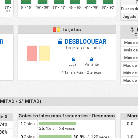
(
-
81' -
0' - 15'
16' - 30'
31' - 45'
46' - 60'
61' - 75'
76' - 90'
Fueras d
90'
Jugador
Tarjetas
C
DESBLOQUEAR
R
Más de
Tarjetas / partido
Más de
Más de
Local
Visitante
Más de 
* Tarjeta Roja = 2 tarjetas.
Más de 
Más de 
MITAD / 2ª MITAD)
Goles totales más frecuentes - Descanso
Marc
de X
1
Goles
0-0
74%
35.4%
/
138
veces
38%
0
Goles
30.8%
/
120
1-0
veces