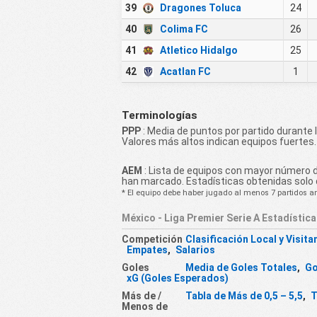
39
Dragones Toluca
24
40
Colima FC
26
41
Atletico Hidalgo
25
42
Acatlan FC
1
Terminologías
PPP
: Media de puntos por partido durante 
Valores más altos indican equipos fuertes.
AEM
: Lista de equipos con mayor número 
han marcado. Estadísticas obtenidas solo 
* El equipo debe haber jugado al menos 7 partidos ant
México - Liga Premier Serie A Estadístic
Competición
Clasificación Local y Visita
Empates
,
Salarios
Goles
Media de Goles Totales
,
Go
xG (Goles Esperados)
Más de /
Tabla de Más de 0,5 – 5,5
,
T
Menos de