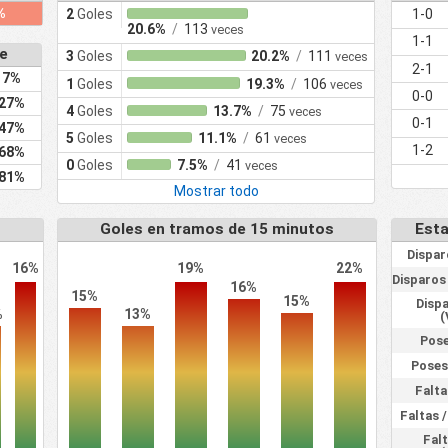
%
2
Goles
1-0
20.6%
/
113
veces
1-1
e
3
Goles
20.2%
/
111
veces
2-1
7%
1
Goles
19.3%
/
106
veces
0-0
27%
4
Goles
13.7%
/
75
veces
0-1
47%
5
Goles
11.1%
/
61
veces
1-2
68%
0
Goles
7.5%
/
41
veces
81%
Mostrar todo
s
Goles en tramos de 15 minutos
Esta
Dispar
16%
19%
22%
Disparos 
16%
15%
15%
Dispa
%
13%
(
Pose
Posesi
Falta
Faltas /
Falt