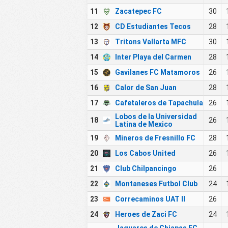
11
Zacatepec FC
30
12
CD Estudiantes Tecos
28
13
Tritons Vallarta MFC
30
14
Inter Playa del Carmen
28
15
Gavilanes FC Matamoros
26
16
Calor de San Juan
28
17
Cafetaleros de Tapachula
26
Lobos de la Universidad
18
26
Latina de Mexico
19
Mineros de Fresnillo FC
28
20
Los Cabos United
26
21
Club Chilpancingo
26
22
Montaneses Futbol Club
24
23
Correcaminos UAT II
26
24
Heroes de Zaci FC
24