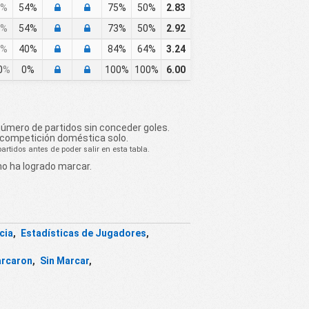
%
54%
75%
50%
2.83
%
54%
73%
50%
2.92
%
40%
84%
64%
3.24
0
%
0%
100%
100%
6.00
número de partidos sin conceder goles.
 competición doméstica solo.
rtidos antes de poder salir en esta tabla.
no ha logrado marcar.
cia
,
Estadísticas de Jugadores
,
arcaron
,
Sin Marcar
,