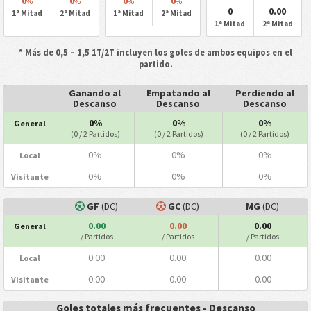
0
0
0
0
%
%
%
%
0
0.00
1ª Mitad
2ª Mitad
1ª Mitad
2ª Mitad
1ª Mitad
2ª Mitad
* Más de 0,5 – 1,5 1T/2T incluyen los goles de ambos equipos en el
partido.
Ganando al
Empatando al
Perdiendo al
Descanso
Descanso
Descanso
0%
0%
0%
General
(0 / 2 Partidos)
(0 / 2 Partidos)
(0 / 2 Partidos)
0%
0%
0%
Local
0%
0%
0%
Visitante
GF
(DC)
GC
(DC)
MG
(DC)
0.00
0.00
0.00
General
/ Partidos
/ Partidos
/ Partidos
0.00
0.00
0.00
Local
0.00
0.00
0.00
Visitante
Goles totales más frecuentes - Descanso