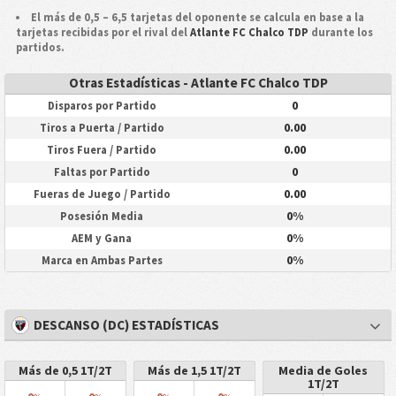
El más de 0,5 – 6,5 tarjetas del oponente se calcula en base a la
tarjetas recibidas por el rival del
Atlante FC Chalco TDP
durante los
partidos.
Otras Estadísticas - Atlante FC Chalco TDP
0
Disparos por Partido
0.00
Tiros a Puerta / Partido
0.00
Tiros Fuera / Partido
0
Faltas por Partido
0.00
Fueras de Juego / Partido
0%
Posesión Media
0%
AEM y Gana
0%
Marca en Ambas Partes
DESCANSO (DC) ESTADÍSTICAS
Más de 0,5 1T/2T
Más de 1,5 1T/2T
Media de Goles
1T/2T