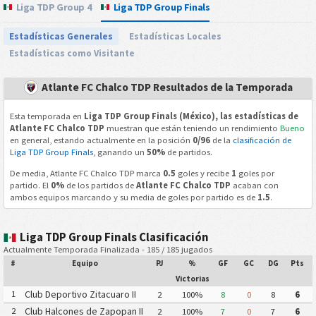
Liga TDP Group 4
Liga TDP Group Finals
Estadísticas Generales
Estadísticas Locales
Estadísticas como Visitante
Atlante FC Chalco TDP Resultados de la Temporada
Esta temporada en
Liga TDP Group Finals (México), las estadísticas de
Atlante FC Chalco TDP
muestran que están teniendo un rendimiento
Bueno
en general, estando actualmente en la posición
0/96
de la
clasificación de
Liga TDP Group Finals
, ganando un
50%
de partidos.
De media, Atlante FC Chalco TDP marca
0.5
goles y recibe
1
goles por
partido. El
0%
de los partidos de
Atlante FC Chalco TDP
acaban con
ambos equipos marcando y su media de goles por partido es de
1.5
.
Liga TDP Group Finals Clasificación
Actualmente Temporada Finalizada - 185 / 185 jugados
#
Equipo
PJ
%
GF
GC
DG
Pts
Victorias
Club Deportivo Zitacuaro II
1
2
100%
8
0
8
6
Club Halcones de Zapopan II
2
2
100%
7
0
7
6