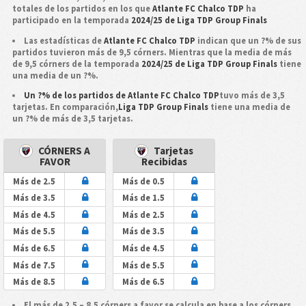
totales de los partidos en los que
Atlante FC Chalco TDP
ha
participado en la temporada
2024/25 de Liga TDP Group Finals
Las estadísticas de
Atlante FC Chalco TDP
indican que un ?% de sus
partidos tuvieron más de 9,5 córners. Mientras que la media de más
de 9,5 córners de la temporada
2024/25 de Liga TDP Group Finals
tiene
una media de un ?%.
Un ?% de los partidos de Atlante FC Chalco TDP
tuvo más de 3,5
tarjetas. En comparación,
Liga TDP Group Finals
tiene una media de
un ?% de más de 3,5 tarjetas.
CÓRNERS A
Tarjetas
FAVOR
Recibidas
Más de 2.5
Más de 0.5
Más de 3.5
Más de 1.5
Más de 4.5
Más de 2.5
Más de 5.5
Más de 3.5
Más de 6.5
Más de 4.5
Más de 7.5
Más de 5.5
Más de 8.5
Más de 6.5
El más de 2,5 – 8,5 córners a favor se calcula en base a los córners