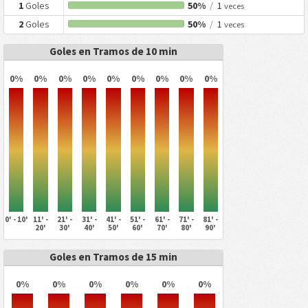
1
Goles
50%
/
1
veces
2
Goles
50%
/
1
veces
Goles en Tramos de 10 min
0%
0%
0%
0%
0%
0%
0%
0%
0%
0' - 10'
11' -
21' -
31' -
41' -
51' -
61' -
71' -
81' -
20'
30'
40'
50'
60'
70'
80'
90'
Goles en Tramos de 15 min
0%
0%
0%
0%
0%
0%