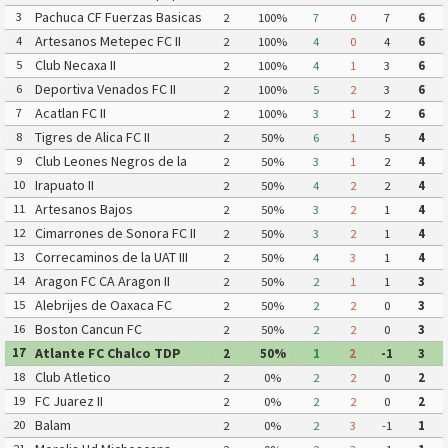
Pachuca CF Fuerzas Basicas
3
2
100%
7
0
7
6
Pachuca CF III
Artesanos Metepec FC II
4
2
100%
4
0
4
6
Club Necaxa II
5
2
100%
4
1
3
6
Deportiva Venados FC II
6
2
100%
5
2
3
6
Acatlan FC II
7
2
100%
3
1
2
6
Tigres de Alica FC II
8
2
50%
6
1
5
4
Club Leones Negros de la
9
2
50%
3
1
2
4
Universidad de Guadalajara III
Irapuato II
10
2
50%
4
2
2
4
Artesanos Bajos
11
2
50%
3
2
1
4
Cimarrones de Sonora FC II
12
2
50%
3
2
1
4
Correcaminos de la UAT III
13
2
50%
4
3
1
4
Aragon FC CA Aragon II
14
2
50%
2
1
1
3
Alebrijes de Oaxaca FC
15
2
50%
2
2
0
3
Boston Cancun FC
16
2
50%
2
2
0
3
Atlante FC Chalco TDP
17
2
50%
1
2
-1
3
Club Atletico
18
2
0%
2
2
0
2
Quintanarroense
FC Juarez II
19
2
0%
2
2
0
2
Balam
20
2
0%
2
3
-1
1