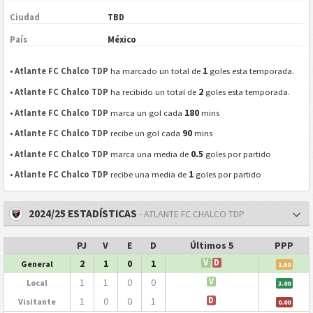
Ciudad
TBD
País
México
1
•
Atlante FC Chalco TDP
ha marcado un total de
goles esta temporada.
2
•
Atlante FC Chalco TDP
ha recibido un total de
goles esta temporada.
180
•
Atlante FC Chalco TDP
marca un gol cada
mins
90
•
Atlante FC Chalco TDP
recibe un gol cada
mins
0.5
•
Atlante FC Chalco TDP
marca una media de
goles por partido
1
•
Atlante FC Chalco TDP
recibe una media de
goles por partido
2024/25 ESTADÍSTICAS
- ATLANTE FC CHALCO TDP
PJ
V
E
D
Últimos 5
PPP
2
1
0
1
V
D
General
1.50
1
1
0
0
V
Local
3.00
1
0
0
1
D
Visitante
0.00