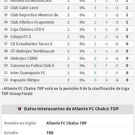
Morelia Ud Michoacana
21
2
0%
2
3
-1
1
Club Calor Leon
22
2
0%
3
4
-1
1
Club Deportivo Mineros de
23
2
0%
1
3
-2
1
Zacatecas II
Club Atletico Acaponeta
24
2
0%
2
4
-2
1
Caja Oblatos CFD II
25
2
0%
1
6
-5
1
Celaya FC II
26
2
0%
1
3
-2
0
CD Estudiantes Tecos II
27
2
0%
1
4
-3
0
CF Alebrijes Teotihuacan
28
2
0%
2
5
-3
0
Alebrijes CDMX
29
2
0%
0
4
-4
0
Canoneros Futbol Club II
30
2
0%
0
7
-7
0
Inter Guanajuato FC
31
2
0%
0
7
-7
0
Irapuato Olimpo
32
2
0%
0
8
-8
0
•
Atlante FC Chalco TDP está en la posición 0 de la clasificación de Liga
TDP Group Finals
Datos Interesantes de Atlante FC Chalco TDP
Nombre en Inglés
Atlante FC Chalco TDP
Estadio
TBD