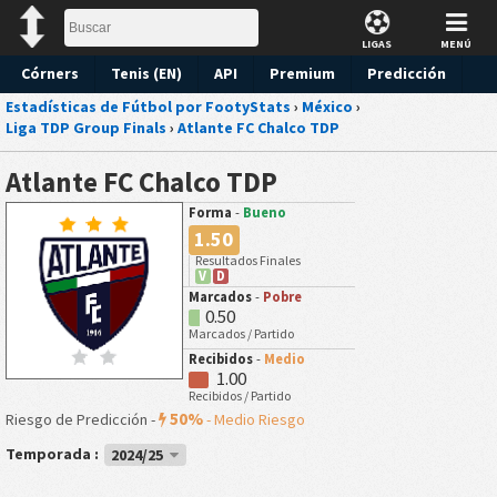
LIGAS
MENÚ
Córners
Tenis (EN)
API
Premium
Predicción
Estadísticas de Fútbol por FootyStats
›
México
›
Liga TDP Group Finals
›
Atlante FC Chalco TDP
Atlante FC Chalco TDP
Forma
-
Bueno
1.50
Resultados Finales
V
D
Marcados
-
Pobre
0.50
Marcados / Partido
Recibidos
-
Medio
1.00
Recibidos / Partido
50%
Riesgo de Predicción -
-
Medio Riesgo
Temporada :
2024/25