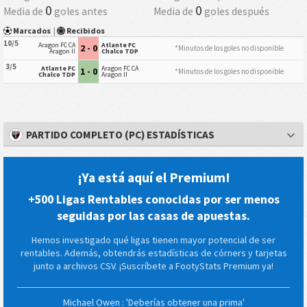
0
0
Media de
goles antes
Media de
goles después
Marcados
|
Recibidos
10/5
Aragon FC CA
Atlante FC
2 - 0
*Minutos de los goles no disponible
Aragon II
Chalco TDP
3/5
Atlante FC
Aragon FC CA
1 - 0
*Minutos de los goles no disponible
Chalco TDP
Aragon II
PARTIDO COMPLETO (PC) ESTADÍSTICAS
¡Ya está aquí el Premium!
+500 Ligas Rentables conocidas por ser menos
seguidas por las casas de apuestas.
Hemos investigado qué ligas tienen mayor potencial de ser
rentables. Además, obtendrás estadísticas de córners y tarjetas
junto a archivos CSV. ¡Suscríbete a FootyStats Premium ya!
Michael Owen : 'Deberías obtener una prima'