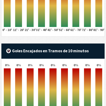
0' - 10'
11' - 20'
21' - 30'
31' - 40'
41' - 50'
51' - 60'
61' - 70'
71' - 80'
81' - 90'
Goles Encajados en Tramos de 10 minutos
0%
0%
0%
0%
0%
0%
0%
0%
0%