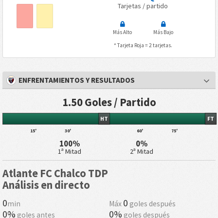
Tarjetas / partido
Más Alto
Más Bajo
* Tarjeta Roja = 2 tarjetas.
ENFRENTAMIENTOS Y RESULTADOS
1.50 Goles / Partido
HT
FT
15'
30'
60'
75'
100%
0%
1ª Mitad
2ª Mitad
Atlante FC Chalco TDP
Análisis en directo
0
0
min
Máx
goles después
0%
0%
goles antes
goles después