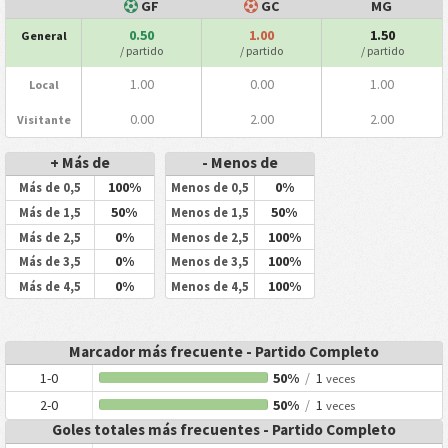
GF
GC
MG
0.50
1.00
1.50
General
/ partido
/ partido
/ partido
1.00
0.00
1.00
Local
0.00
2.00
2.00
Visitante
+ Más de
- Menos de
100%
0%
Más de 0,5
Menos de 0,5
50%
50%
Más de 1,5
Menos de 1,5
0%
100%
Más de 2,5
Menos de 2,5
0%
100%
Más de 3,5
Menos de 3,5
0%
100%
Más de 4,5
Menos de 4,5
Marcador más frecuente - Partido Completo
1-0
50%
/
1
veces
2-0
50%
/
1
veces
Goles totales más frecuentes - Partido Completo