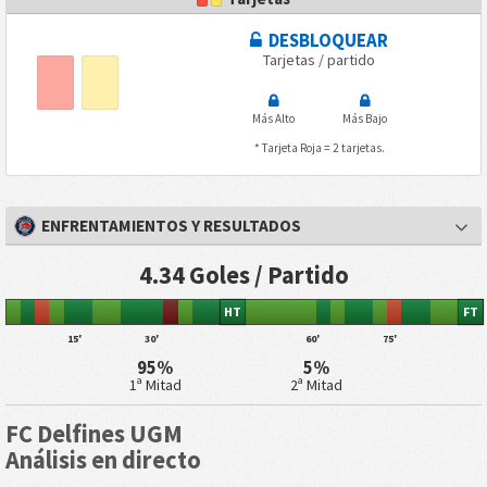
DESBLOQUEAR
Tarjetas / partido
Más Alto
Más Bajo
* Tarjeta Roja = 2 tarjetas.
ENFRENTAMIENTOS Y RESULTADOS
4.34 Goles / Partido
HT
FT
15'
30'
60'
75'
95%
5%
1ª Mitad
2ª Mitad
FC Delfines UGM
Análisis en directo