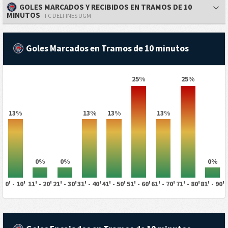
GOLES MARCADOS Y RECIBIDOS EN TRAMOS DE 10
MINUTOS
- FC DELFINES UGM
Goles Marcados en Tramos de 10 minutos
25%
25%
13%
13%
13%
13%
0%
0%
0%
0' - 10'
11' - 20'
21' - 30'
31' - 40'
41' - 50'
51' - 60'
61' - 70'
71' - 80'
81' - 90'