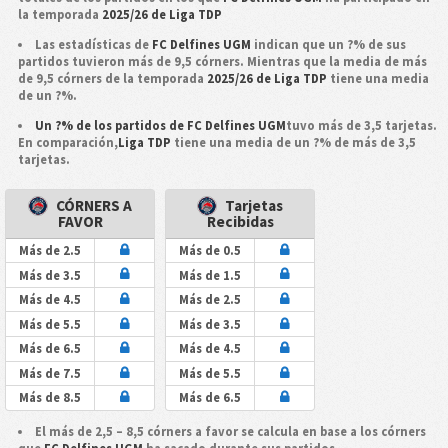
la temporada
2025/26 de Liga TDP
Las estadísticas de
FC Delfines UGM
indican que un ?% de sus
partidos tuvieron más de 9,5 córners. Mientras que la media de más
de 9,5 córners de la temporada
2025/26 de Liga TDP
tiene una media
de un ?%.
Un ?% de los partidos de FC Delfines UGM
tuvo más de 3,5 tarjetas.
En comparación,
Liga TDP
tiene una media de un ?% de más de 3,5
tarjetas.
CÓRNERS A
Tarjetas
FAVOR
Recibidas
Más de 2.5
Más de 0.5
Más de 3.5
Más de 1.5
Más de 4.5
Más de 2.5
Más de 5.5
Más de 3.5
Más de 6.5
Más de 4.5
Más de 7.5
Más de 5.5
Más de 8.5
Más de 6.5
El más de 2,5 – 8,5 córners a favor se calcula en base a los córners