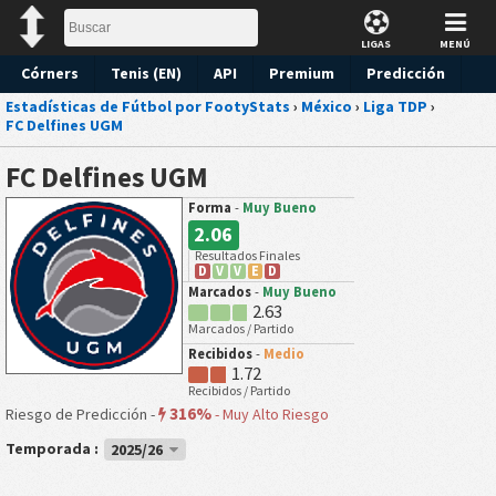
LIGAS
MENÚ
Córners
Tenis (EN)
API
Premium
Predicción
Estadísticas de Fútbol por FootyStats
›
México
›
Liga TDP
›
FC Delfines UGM
FC Delfines UGM
Forma
-
Muy Bueno
2.06
Resultados Finales
D
V
V
E
D
Marcados
-
Muy Bueno
2.63
Marcados / Partido
Recibidos
-
Medio
1.72
Recibidos / Partido
316%
Riesgo de Predicción -
-
Muy Alto Riesgo
Temporada :
2025/26