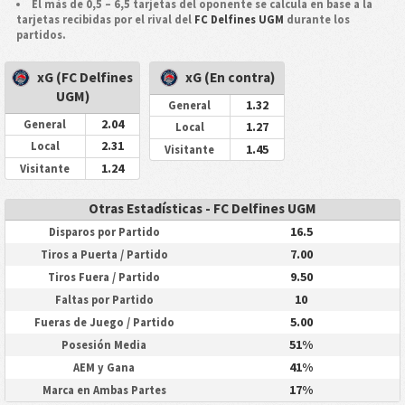
El más de 0,5 – 6,5 tarjetas del oponente se calcula en base a la
tarjetas recibidas por el rival del
FC Delfines UGM
durante los
partidos.
xG (FC Delfines
xG (En contra)
UGM)
1.32
General
2.04
General
1.27
Local
2.31
Local
1.45
Visitante
1.24
Visitante
Otras Estadísticas - FC Delfines UGM
16.5
Disparos por Partido
7.00
Tiros a Puerta / Partido
9.50
Tiros Fuera / Partido
10
Faltas por Partido
5.00
Fueras de Juego / Partido
51%
Posesión Media
41%
AEM y Gana
17%
Marca en Ambas Partes