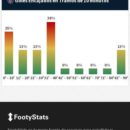
Goles Encajados en Tramos de 10 minutos
38%
25%
13%
13%
13%
0%
0%
0%
0%
0' - 10'
11' - 20'
21' - 30'
31' - 40'
41' - 50'
51' - 60'
61' - 70'
71' - 80'
81' - 90'
FootyStats es tu mejor fuente de recursos para estadísticas