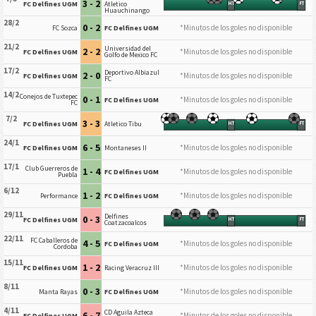
3 - 2
FC Delfines UGM
Atletico
HT
FT
Huauchinango
28/2
0 - 2
*Minutos de los goles no disponible
FC Sozca
FC Delfines UGM
21/2
Universidad del
2 - 2
*Minutos de los goles no disponible
FC Delfines UGM
Golfo de Mexico FC
17/2
Deportivo Albiazul
2 - 0
*Minutos de los goles no disponible
FC Delfines UGM
FC
14/2
Conejos de Tuxtepec
0 - 1
*Minutos de los goles no disponible
FC Delfines UGM
FC
7/2
3 - 3
FC Delfines UGM
Atletico Tibu
HT
FT
24/1
6 - 5
*Minutos de los goles no disponible
FC Delfines UGM
Montaneses II
17/1
Club Guerreros de
1 - 4
*Minutos de los goles no disponible
FC Delfines UGM
Puebla
6/12
1 - 2
*Minutos de los goles no disponible
Performance
FC Delfines UGM
29/11
Delfines
0 - 3
FC Delfines UGM
HT
FT
Coatzacoalcos
22/11
FC Caballeros de
4 - 5
*Minutos de los goles no disponible
FC Delfines UGM
Cordoba
15/11
1 - 2
*Minutos de los goles no disponible
FC Delfines UGM
Racing Veracruz III
8/11
0 - 3
*Minutos de los goles no disponible
Manta Rayas
FC Delfines UGM
4/11
CD Aguila Azteca
6 - 7
*Minutos de los goles no disponible
FC Delfines UGM