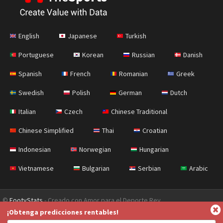
English
Japanese
Turkish
Portuguese
Korean
Russian
Danish
Spanish
French
Romanian
Greek
Swedish
Polish
German
Dutch
Italian
Czech
Chinese Traditional
Chinese Simplified
Thai
Croatian
Indonesian
Norwegian
Hungarian
Vietnamese
Bulgarian
Serbian
Arabic
©
FootyStats
- Creado con Amor para el Deporte Rey
¡Obtenga predicciones rentables!
Contáctanos
Sobre nosotros
Ayuda
Política de Privacidad