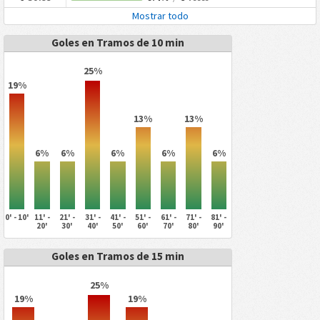
Mostrar todo
Goles en Tramos de 10 min
25%
19%
13%
13%
6%
6%
6%
6%
6%
0' - 10'
11' -
21' -
31' -
41' -
51' -
61' -
71' -
81' -
20'
30'
40'
50'
60'
70'
80'
90'
Goles en Tramos de 15 min
25%
19%
19%