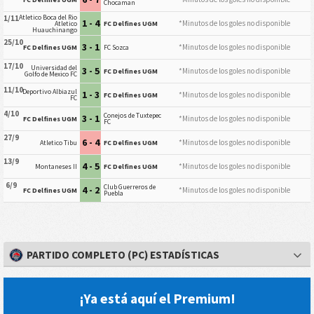
Chocaman
Atletico Boca del Rio
1/11
1 - 4
*Minutos de los goles no disponible
Atletico
FC Delfines UGM
Huauchinango
25/10
3 - 1
*Minutos de los goles no disponible
FC Delfines UGM
FC Sozca
17/10
Universidad del
3 - 5
*Minutos de los goles no disponible
FC Delfines UGM
Golfo de Mexico FC
11/10
Deportivo Albiazul
1 - 3
*Minutos de los goles no disponible
FC Delfines UGM
FC
4/10
Conejos de Tuxtepec
3 - 1
*Minutos de los goles no disponible
FC Delfines UGM
FC
27/9
6 - 4
*Minutos de los goles no disponible
Atletico Tibu
FC Delfines UGM
13/9
4 - 5
*Minutos de los goles no disponible
Montaneses II
FC Delfines UGM
6/9
Club Guerreros de
4 - 2
*Minutos de los goles no disponible
FC Delfines UGM
Puebla
PARTIDO COMPLETO (PC) ESTADÍSTICAS
¡Ya está aquí el Premium!