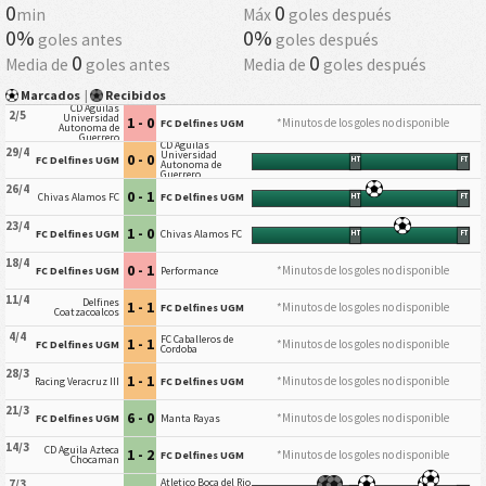
0
0
min
Máx
goles después
0%
0%
goles antes
goles después
0
0
Media de
goles antes
Media de
goles después
Marcados
|
Recibidos
CD Aguilas
2/5
Universidad
1 - 0
*Minutos de los goles no disponible
FC Delfines UGM
Autonoma de
Guerrero
CD Aguilas
29/4
Universidad
0 - 0
FC Delfines UGM
HT
FT
Autonoma de
Guerrero
26/4
0 - 1
Chivas Alamos FC
FC Delfines UGM
HT
FT
23/4
1 - 0
FC Delfines UGM
Chivas Alamos FC
HT
FT
18/4
0 - 1
*Minutos de los goles no disponible
FC Delfines UGM
Performance
11/4
Delfines
1 - 1
*Minutos de los goles no disponible
FC Delfines UGM
Coatzacoalcos
4/4
FC Caballeros de
1 - 1
*Minutos de los goles no disponible
FC Delfines UGM
Cordoba
28/3
1 - 1
*Minutos de los goles no disponible
Racing Veracruz III
FC Delfines UGM
21/3
6 - 0
*Minutos de los goles no disponible
FC Delfines UGM
Manta Rayas
14/3
CD Aguila Azteca
1 - 2
*Minutos de los goles no disponible
FC Delfines UGM
Chocaman
Atletico Boca del Rio
7/3