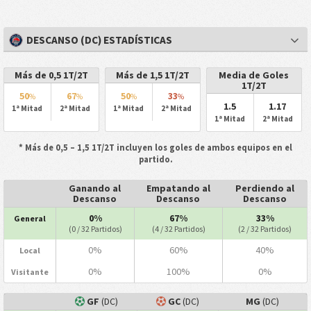
DESCANSO (DC) ESTADÍSTICAS
Más de 0,5 1T/2T
Más de 1,5 1T/2T
Media de Goles
1T/2T
50
67
50
33
%
%
%
%
1.5
1.17
1ª Mitad
2ª Mitad
1ª Mitad
2ª Mitad
1ª Mitad
2ª Mitad
* Más de 0,5 – 1,5 1T/2T incluyen los goles de ambos equipos en el
partido.
Ganando al
Empatando al
Perdiendo al
Descanso
Descanso
Descanso
0%
67%
33%
General
(0 / 32 Partidos)
(4 / 32 Partidos)
(2 / 32 Partidos)
0%
60%
40%
Local
0%
100%
0%
Visitante
GF
(DC)
GC
(DC)
MG
(DC)