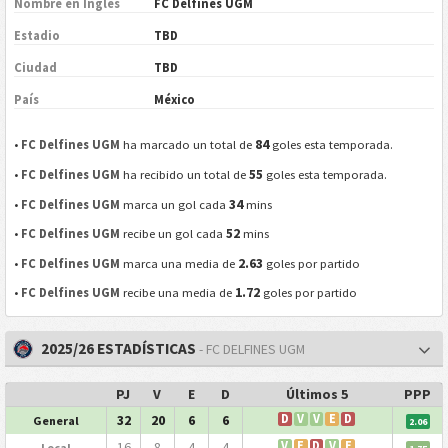
Nombre en Inglés
FC Delfines UGM
Estadio
TBD
Ciudad
TBD
País
México
84
•
FC Delfines UGM
ha marcado un total de
goles esta temporada.
55
•
FC Delfines UGM
ha recibido un total de
goles esta temporada.
34
•
FC Delfines UGM
marca un gol cada
mins
52
•
FC Delfines UGM
recibe un gol cada
mins
2.63
•
FC Delfines UGM
marca una media de
goles por partido
1.72
•
FC Delfines UGM
recibe una media de
goles por partido
2025/26 ESTADÍSTICAS
- FC DELFINES UGM
PJ
V
E
D
Últimos 5
PPP
32
20
6
6
D
V
V
E
D
General
2.06
16
8
4
4
V
E
D
V
E
Local