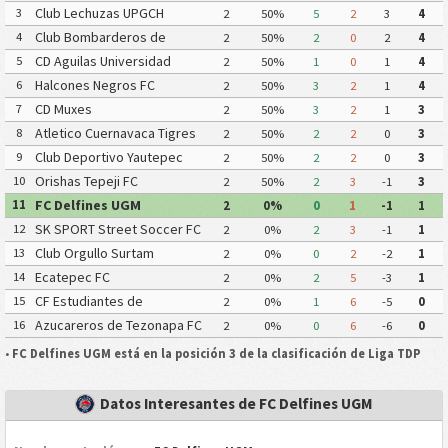
Club Lechuzas UPGCH
3
2
50%
5
2
3
4
Club Bombarderos de
4
2
50%
2
0
2
4
Tecamac
CD Aguilas Universidad
5
2
50%
1
0
1
4
Autonoma de Guerrero
Halcones Negros FC
6
2
50%
3
2
1
4
CD Muxes
7
2
50%
3
2
1
3
Atletico Cuernavaca Tigres
8
2
50%
2
2
0
3
Yautepec
Club Deportivo Yautepec
9
2
50%
2
2
0
3
Orishas Tepeji FC
10
2
50%
2
3
-1
3
FC Delfines UGM
11
2
0%
0
1
-1
1
SK SPORT Street Soccer FC
12
2
0%
2
3
-1
1
Club Orgullo Surtam
13
2
0%
0
2
-2
1
Ecatepec FC
14
2
0%
2
5
-3
1
CF Estudiantes de
15
2
0%
1
6
-5
0
Atlacomulco
Azucareros de Tezonapa FC
16
2
0%
0
6
-6
0
•
FC Delfines UGM está en la posición 3 de la clasificación de Liga TDP
Datos Interesantes de FC Delfines UGM