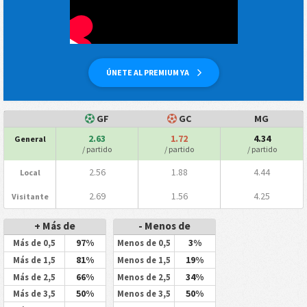
ÚNETE AL PREMIUM YA
GF
GC
MG
2.63
1.72
4.34
General
/ partido
/ partido
/ partido
2.56
1.88
4.44
Local
2.69
1.56
4.25
Visitante
+ Más de
- Menos de
97%
3%
Más de 0,5
Menos de 0,5
81%
19%
Más de 1,5
Menos de 1,5
66%
34%
Más de 2,5
Menos de 2,5
50%
50%
Más de 3,5
Menos de 3,5