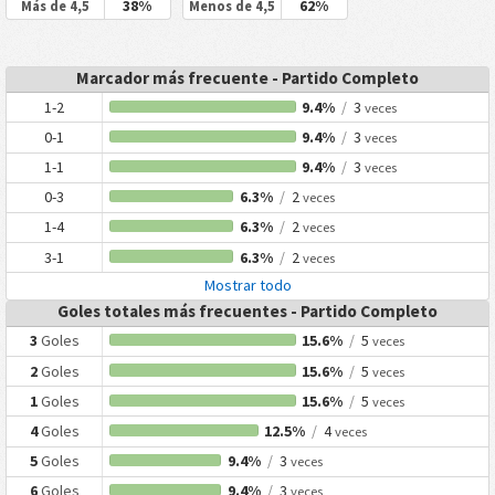
38%
62%
Más de 4,5
Menos de 4,5
Marcador más frecuente - Partido Completo
1-2
9.4%
/
3
veces
0-1
9.4%
/
3
veces
1-1
9.4%
/
3
veces
0-3
6.3%
/
2
veces
1-4
6.3%
/
2
veces
3-1
6.3%
/
2
veces
Mostrar todo
Goles totales más frecuentes - Partido Completo
3
Goles
15.6%
/
5
veces
2
Goles
15.6%
/
5
veces
1
Goles
15.6%
/
5
veces
4
Goles
12.5%
/
4
veces
5
Goles
9.4%
/
3
veces
6
Goles
9.4%
/
3
veces