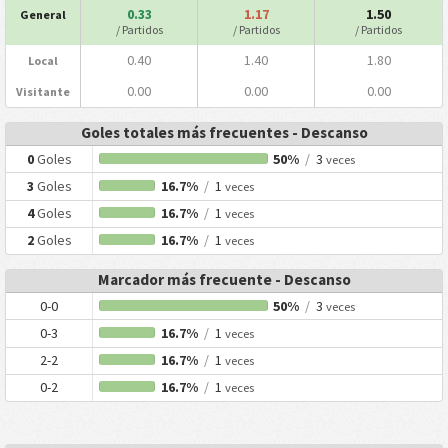
0.33
1.17
1.50
General
/ Partidos
/ Partidos
/ Partidos
0.40
1.40
1.80
Local
0.00
0.00
0.00
Visitante
Goles totales más frecuentes - Descanso
0
Goles
50%
/
3
veces
3
Goles
16.7%
/
1
veces
4
Goles
16.7%
/
1
veces
2
Goles
16.7%
/
1
veces
Marcador más frecuente - Descanso
0-0
50%
/
3
veces
0-3
16.7%
/
1
veces
2-2
16.7%
/
1
veces
0-2
16.7%
/
1
veces