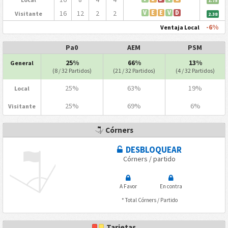
1.75
16
12
2
2
V
E
E
V
D
Visitante
2.38
-6%
Ventaja Local
Pa0
AEM
PSM
25%
66%
13%
General
(8 / 32 Partidos)
(21 / 32 Partidos)
(4 / 32 Partidos)
25%
63%
19%
Local
25%
69%
6%
Visitante
Córners
DESBLOQUEAR
Córners / partido
A Favor
En contra
* Total Córners / Partido
Tarjetas