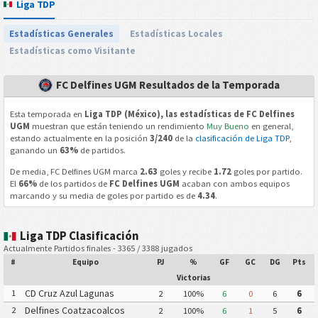
Liga TDP
Estadísticas Generales
Estadísticas Locales
Estadísticas como Visitante
FC Delfines UGM Resultados de la Temporada
Esta temporada en
Liga TDP (México), las estadísticas de FC Delfines
UGM
muestran que están teniendo un rendimiento
Muy Bueno
en general,
estando actualmente en la posición
3/240
de la
clasificación de Liga TDP
,
ganando un
63%
de partidos.
De media, FC Delfines UGM marca
2.63
goles y recibe
1.72
goles por partido.
El
66%
de los partidos de
FC Delfines UGM
acaban con ambos equipos
marcando y su media de goles por partido es de
4.34
.
Liga TDP Clasificación
Actualmente Partidos finales - 3365 / 3388 jugados
#
Equipo
PJ
%
GF
GC
DG
Pts
Victorias
CD Cruz Azul Lagunas
1
2
100%
6
0
6
6
Delfines Coatzacoalcos
2
2
100%
6
1
5
6