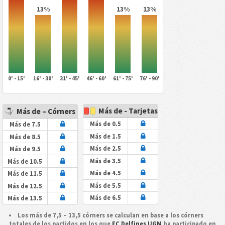
13%
13%
13%
0' - 15'
16' - 30'
31' - 45'
46' - 60'
61' - 75'
76' - 90'
Más de - Tarjetas
Más de – Córners
Más de 0.5
Más de 7.5
Más de 1.5
Más de 8.5
Más de 2.5
Más de 9.5
Más de 3.5
Más de 10.5
Más de 4.5
Más de 11.5
Más de 5.5
Más de 12.5
Más de 6.5
Más de 13.5
Los más de 7,5 – 13,5 córners se calculan en base a los córners
totales de los partidos en los que
FC Delfines UGM
ha participado en