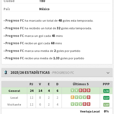
Ciudad
TBD
País
México
48
•
Progreso FC
ha marcado un total de
goles esta temporada.
32
•
Progreso FC
ha recibido un total de
goles esta temporada.
45
•
Progreso FC
marca un gol cada
mins
68
•
Progreso FC
recibe un gol cada
mins
2
•
Progreso FC
marca una media de
goles por partido
1.33
•
Progreso FC
recibe una media de
goles por partido
2025/26 ESTADÍSTICAS
- PROGRESO FC
PJ
V
E
D
Últimos 5
PPP
24
14
4
6
V
V
D
D
D
General
1.92
12
8
2
2
E
V
V
V
D
Local
2.17
12
6
2
4
V
V
V
D
D
Visitante
1.67
0%
Ventaja Local