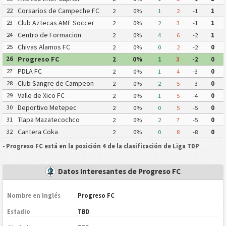
Corsarios de Campeche FC
22
2
0%
1
2
-1
1
Club Aztecas AMF Soccer
23
2
0%
2
3
-1
1
Aragon
Centro de Formacion
24
2
0%
4
6
-2
1
Chiapas Futbol
Chivas Alamos FC
25
2
0%
0
2
-2
0
Progreso FC
26
2
0%
1
3
-2
0
PDLA FC
27
2
0%
1
4
-3
0
Club Sangre de Campeon
28
2
0%
2
5
-3
0
Valle de Xico FC
29
2
0%
1
5
-4
0
Deportivo Metepec
30
2
0%
0
5
-5
0
Eurosoccer FC
Tlapa Mazatecochco
31
2
0%
2
7
-5
0
Cantera Coka
32
2
0%
0
8
-8
0
•
Progreso FC está en la posición 4 de la clasificación de Liga TDP
Datos Interesantes de Progreso FC
Nombre en Inglés
Progreso FC
Estadio
TBD