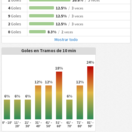
veces
4
Goles
12.5%
/
3
veces
9
Goles
12.5%
/
3
veces
2
Goles
12.5%
/
3
veces
0
Goles
8.3%
/
2
veces
Mostrar todo
Goles en Tramos de 10 min
24%
18%
12%
12%
12%
6%
6%
6%
6%
0' - 10'
11' -
21' -
31' -
41' -
51' -
61' -
71' -
81' -
20'
30'
40'
50'
60'
70'
80'
90'