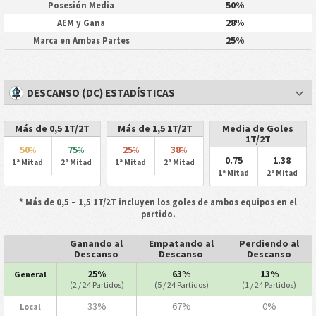
50%
Posesión Media
28%
AEM y Gana
25%
Marca en Ambas Partes
DESCANSO (DC) ESTADÍSTICAS
Más de 0,5 1T/2T
Más de 1,5 1T/2T
Media de Goles
1T/2T
50
75
25
38
%
%
%
%
0.75
1.38
1ª Mitad
2ª Mitad
1ª Mitad
2ª Mitad
1ª Mitad
2ª Mitad
* Más de 0,5 – 1,5 1T/2T incluyen los goles de ambos equipos en el
partido.
Ganando al
Empatando al
Perdiendo al
Descanso
Descanso
Descanso
25%
63%
13%
General
(2 / 24 Partidos)
(5 / 24 Partidos)
(1 / 24 Partidos)
33%
67%
0%
Local