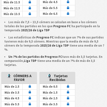
Más de 4.5
Más de 11.5
Más de 5.5
Más de 12.5
Más de 6.5
Más de 13.5
Los más de 7,5 – 13,5 córners se calculan en base a los córners
totales de los partidos en los que
Progreso FC
ha participado en la
temporada
2025/26 de Liga TDP
Las estadísticas de
Progreso FC
indican que un ?% de sus partidos
tuvieron más de 9,5 córners. Mientras que la media de más de 9,5
córners de la temporada
2025/26 de Liga TDP
tiene una media de un ?
%.
Un ?% de los partidos de Progreso FC
tuvo más de 3,5 tarjetas. En
comparación,
Liga TDP
tiene una media de un ?% de más de 3,5
tarjetas.
CÓRNERS A
Tarjetas
FAVOR
Recibidas
Más de 2.5
Más de 0.5
Más de 3.5
Más de 1.5
Más de 4.5
Más de 2.5
Más de 5.5
Más de 3.5