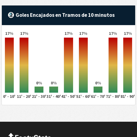
Goles Encajados en Tramos de 10 minutos
17%
17%
17%
17%
17%
17%
0%
0%
0%
0' - 10'
11' - 20'
21' - 30'
31' - 40'
41' - 50'
51' - 60'
61' - 70'
71' - 80'
81' - 90'