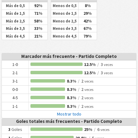
92%
8%
Más de 0,5
Menos de 0,5
71%
29%
Más de 1,5
Menos de 1,5
58%
42%
Más de 2,5
Menos de 2,5
33%
67%
Más de 3,5
Menos de 3,5
21%
79%
Más de 4,5
Menos de 4,5
Marcador más frecuente - Partido Completo
1-0
12.5%
/
3
veces
2-1
12.5%
/
3
veces
3-1
8.3%
/
2
veces
0-0
8.3%
/
2
veces
4-5
8.3%
/
2
veces
1-1
8.3%
/
2
veces
Mostrar todo
Goles totales más frecuentes - Partido Completo
3
Goles
25%
/
6
veces
1
Goles
20.8%
/
5