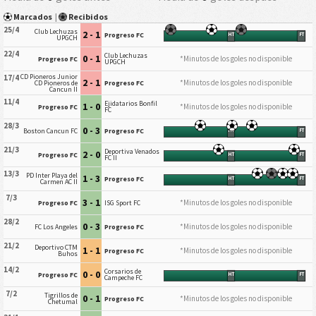
Marcados
|
Recibidos
25/4
Club Lechuzas
2 - 1
Progreso FC
HT
FT
UPGCH
22/4
Club Lechuzas
0 - 1
*Minutos de los goles no disponible
Progreso FC
UPGCH
CD Pioneros Junior
17/4
2 - 1
*Minutos de los goles no disponible
CD Pioneros de
Progreso FC
Cancun II
11/4
Ejidatarios Bonfil
1 - 0
*Minutos de los goles no disponible
Progreso FC
FC
28/3
0 - 3
Boston Cancun FC
Progreso FC
HT
FT
21/3
Deportiva Venados
2 - 0
Progreso FC
HT
FT
FC II
13/3
PD Inter Playa del
1 - 3
Progreso FC
HT
FT
Carmen AC II
7/3
3 - 1
*Minutos de los goles no disponible
Progreso FC
ISG Sport FC
28/2
0 - 3
*Minutos de los goles no disponible
FC Los Angeles
Progreso FC
21/2
Deportivo CTM
1 - 1
*Minutos de los goles no disponible
Progreso FC
Buhos
14/2
Corsarios de
0 - 0
Progreso FC
HT
FT
Campeche FC
7/2
Tigrillos de
0 - 1
*Minutos de los goles no disponible
Progreso FC
Chetumal