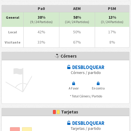
Pa0
AEM
PSM
38%
58%
13%
General
(9 / 24 Partidos)
(14 / 24 Partidos)
(3 / 24 Partidos)
42%
50%
17%
Local
33%
67%
8%
Visitante
Córners
DESBLOQUEAR
Córners / partido
A Favor
En contra
* Total Córners / Partido
Tarjetas
DESBLOQUEAR
Tarjetas / partido