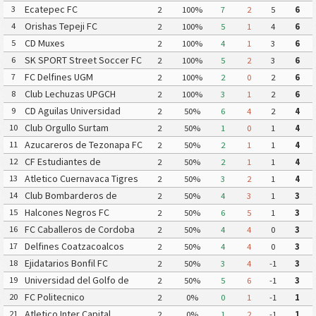
Ecatepec FC
3
2
100%
7
2
5
6
Orishas Tepeji FC
4
2
100%
5
1
4
6
CD Muxes
5
2
100%
4
1
3
6
SK SPORT Street Soccer FC
6
2
100%
5
2
3
6
FC Delfines UGM
7
2
100%
2
0
2
6
Club Lechuzas UPGCH
8
2
100%
3
1
2
6
CD Aguilas Universidad
9
2
50%
6
4
2
4
Autonoma de Guerrero
Club Orgullo Surtam
10
2
50%
1
0
1
4
Azucareros de Tezonapa FC
11
2
50%
2
1
1
4
CF Estudiantes de
12
2
50%
2
1
1
4
Atlacomulco
Atletico Cuernavaca Tigres
13
2
50%
3
2
1
4
Yautepec
Club Bombarderos de
14
2
50%
4
3
1
3
Tecamac
Halcones Negros FC
15
2
50%
6
5
1
3
FC Caballeros de Cordoba
16
2
50%
4
4
0
3
Delfines Coatzacoalcos
17
2
50%
4
4
0
3
Ejidatarios Bonfil FC
18
2
50%
3
4
-1
3
Universidad del Golfo de
19
2
50%
5
6
-1
3
Mexico FC
FC Politecnico
20
2
0%
0
1
-1
1
Atletico Inter Capital
21
2
0%
1
2
-1
1