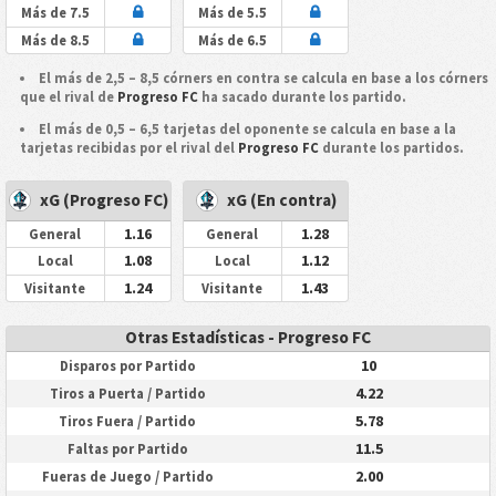
Más de 7.5
Más de 5.5
Más de 8.5
Más de 6.5
El más de 2,5 – 8,5 córners en contra se calcula en base a los córners
que el rival de
Progreso FC
ha sacado durante los partido.
El más de 0,5 – 6,5 tarjetas del oponente se calcula en base a la
tarjetas recibidas por el rival del
Progreso FC
durante los partidos.
xG (Progreso FC)
xG (En contra)
1.16
1.28
General
General
1.08
1.12
Local
Local
1.24
1.43
Visitante
Visitante
Otras Estadísticas - Progreso FC
10
Disparos por Partido
4.22
Tiros a Puerta / Partido
5.78
Tiros Fuera / Partido
11.5
Faltas por Partido
2.00
Fueras de Juego / Partido