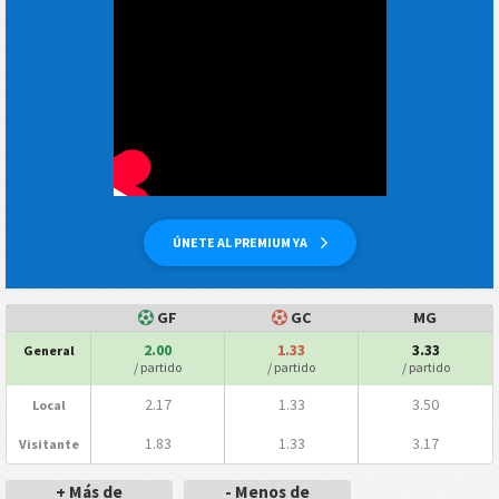
ÚNETE AL PREMIUM YA
GF
GC
MG
2.00
1.33
3.33
General
/ partido
/ partido
/ partido
2.17
1.33
3.50
Local
1.83
1.33
3.17
Visitante
+ Más de
- Menos de