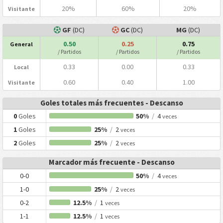
20%
60%
20%
Visitante
GF
(DC)
GC
(DC)
MG
(DC)
0.50
0.25
0.75
General
/ Partidos
/ Partidos
/ Partidos
0.33
0.00
0.33
Local
0.60
0.40
1.00
Visitante
Goles totales más frecuentes - Descanso
0
Goles
50%
/
4
veces
1
Goles
25%
/
2
veces
2
Goles
25%
/
2
veces
Marcador más frecuente - Descanso
0-0
50%
/
4
veces
1-0
25%
/
2
veces
0-2
12.5%
/
1
veces
1-1
12.5%
/
1
veces