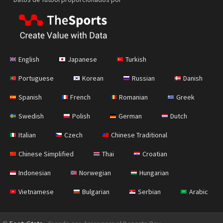
English
Japanese
Turkish
Portuguese
Korean
Russian
Danish
Spanish
French
Romanian
Greek
Swedish
Polish
German
Dutch
Italian
Czech
Chinese Traditional
Chinese Simplified
Thai
Croatian
Indonesian
Norwegian
Hungarian
Vietnamese
Bulgarian
Serbian
Arabic