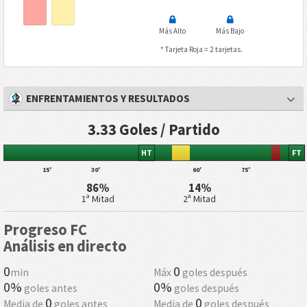
Más Alto
Más Bajo
* Tarjeta Roja = 2 tarjetas.
ENFRENTAMIENTOS Y RESULTADOS
3.33 Goles / Partido
HT
FT
15'
30'
60'
75'
86%
14%
1ª Mitad
2ª Mitad
Progreso FC
Análisis en directo
0
0
min
Máx
goles después
0%
0%
goles antes
goles después
0
0
Media de
goles antes
Media de
goles después