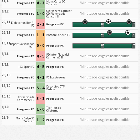
31/1
Mons Calpe SC
4 - 3
*Minutos de los goles no disponible
Progreso FC
Yucatan
CD Pioneros Junior
6/12
1 - 0
*Minutos de los goles no disponible
Progreso FC
CD Pioneros de
Cancun II
29/11
Ejidatarios Bonfil
2 - 1
Progreso FC
HT
FT
FC
22/11
1 - 1
Progreso FC
Boston Cancun FC
HT
FT
16/11
Deportiva Venados
0 - 0
Progreso FC
HT
FT
FC II
8/11
PD Inter Playa del
4 - 5
*Minutos de los goles no disponible
Progreso FC
Carmen AC II
1/11
4 - 5
*Minutos de los goles no disponible
ISG Sport FC
Progreso FC
25/10
4 - 1
*Minutos de los goles no disponible
Progreso FC
FC Los Angeles
18/10
Deportivo CTM
5 - 4
*Minutos de los goles no disponible
Progreso FC
Buhos
10/10
Corsarios de
3 - 1
*Minutos de los goles no disponible
Progreso FC
Campeche FC
4/10
Tigrillos de
1 - 0
*Minutos de los goles no disponible
Progreso FC
Chetumal
27/9
Mons Calpe SC
1 - 2
*Minutos de los goles no disponible
Progreso FC
Yucatan