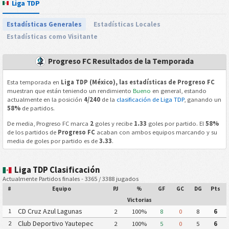
Liga TDP
Estadísticas Generales
Estadísticas Locales
Estadísticas como Visitante
Progreso FC Resultados de la Temporada
Esta temporada en
Liga TDP (México), las estadísticas de Progreso FC
muestran que están teniendo un rendimiento
Bueno
en general, estando
actualmente en la posición
4/240
de la
clasificación de Liga TDP
, ganando un
58%
de partidos.
De media, Progreso FC marca
2
goles y recibe
1.33
goles por partido. El
58%
de los partidos de
Progreso FC
acaban con ambos equipos marcando y su
media de goles por partido es de
3.33
.
Liga TDP Clasificación
Actualmente Partidos finales - 3365 / 3388 jugados
#
Equipo
PJ
%
GF
GC
DG
Pts
Victorias
CD Cruz Azul Lagunas
1
2
100%
8
0
8
6
Club Deportivo Yautepec
2
2
100%
5
0
5
6