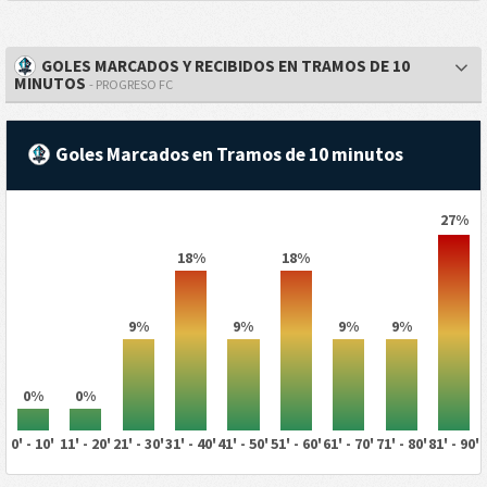
GOLES MARCADOS Y RECIBIDOS EN TRAMOS DE 10
MINUTOS
- PROGRESO FC
Goles Marcados en Tramos de 10 minutos
27%
18%
18%
9%
9%
9%
9%
0%
0%
0' - 10'
11' - 20'
21' - 30'
31' - 40'
41' - 50'
51' - 60'
61' - 70'
71' - 80'
81' - 90'