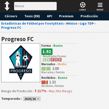
LIGAS
MENÚ
Córners
Tenis (EN)
API
Premium
Predicción
Estadísticas de Fútbol por FootyStats
›
México
›
Liga TDP
›
Progreso FC
Progreso FC
Forma
-
Bueno
1.92
Resultados Finales
V
V
D
D
D
Marcados
-
Medio
2.00
Marcados / Partido
Recibidos
-
Bueno
1.33
Recibidos / Partido
217%
Riesgo de Predicción -
-
Muy Alto Riesgo
Temporada :
2025/26