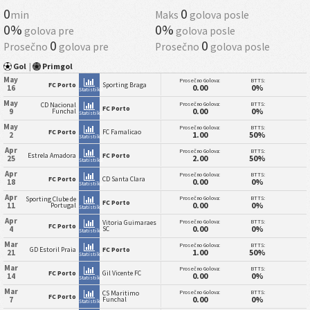
0
0
min
Maks
golova posle
0%
0%
golova pre
golova posle
0
0
Prosečno
golova pre
Prosečno
golova posle
Gol
|
Primgol
May
Prosečno Golova:
BTTS:
FC Porto
Sporting Braga
0.00
0%
16
Statistika
May
Prosečno Golova:
BTTS:
CD Nacional
FC Porto
0.00
0%
9
Funchal
Statistika
May
Prosečno Golova:
BTTS:
FC Porto
FC Famalicao
1.00
50%
2
Statistika
Apr
Prosečno Golova:
BTTS:
Estrela Amadora
FC Porto
2.00
50%
25
Statistika
Apr
Prosečno Golova:
BTTS:
FC Porto
CD Santa Clara
0.00
0%
18
Statistika
Apr
Prosečno Golova:
BTTS:
Sporting Clube de
FC Porto
0.00
0%
11
Portugal
Statistika
Apr
Prosečno Golova:
BTTS:
Vitoria Guimaraes
FC Porto
0.00
0%
4
SC
Statistika
Mar
Prosečno Golova:
BTTS:
GD Estoril Praia
FC Porto
1.00
50%
21
Statistika
Mar
Prosečno Golova:
BTTS:
FC Porto
Gil Vicente FC
0.00
0%
14
Statistika
Mar
Prosečno Golova:
BTTS:
CS Maritimo
FC Porto
0.00
0%
7
Funchal
Statistika