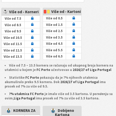
Više od - Kartoni
Više od - Korneri
Više od 0.5
Više od 7.5
Više od 1.5
Više od 8.5
Više od 2.5
Više od 9.5
Više od 3.5
Više od 10.5
Više od 4.5
Više od 11.5
Više od 5.5
Više od 12.5
Više od 6.5
Više od 13.5
Više od 7.5 ~ 13.5 kornera se računaju od ukupnog broja kornera na
utakmici u kojem je
FC Porto
učestvovao u
2026/27 of Liga Portugal
Statistike
FC Porto
pokazuju da je ?% njihovih utakmica
akumuliralo preko 9.5 kornera. Dok
2026/27 of Liga Portugal
ima
prosek od ?% za više od 9.5.
?% utakmica FC Porto
je imalo više od 3.5 kartona. U poređenju sa
ovim,
Liga Portugal
ima prosek od ?% za više od 3.5 kartona.
KORNERA ZA
Dobijeno
Kartona