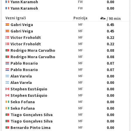
Yann Karamoh
0.00
FW
Yann Karamoh
0.00
FW
Vezni Igrači
Pozicija
/ 90 min
Gabri Veiga
0.45
MF
Gabri Veiga
0.45
MF
Victor Froholdt
0.22
MF
Victor Froholdt
0.22
MF
Rodrigo Mora Carvalho
0.08
MF
Rodrigo Mora Carvalho
0.08
MF
Pablo Rosario
0.07
MF
Pablo Rosario
0.07
MF
Alan Varela
0.00
MF
Alan Varela
0.00
MF
Stephen Eustáquio
0.00
MF
Stephen Eustáquio
0.00
MF
Seko Fofana
0.00
MF
Seko Fofana
0.00
MF
Tiago Gonçalves Silva
0.00
MF
Tiago Gonçalves Silva
0.00
MF
Bernardo Pinto Lima
0.00
MF