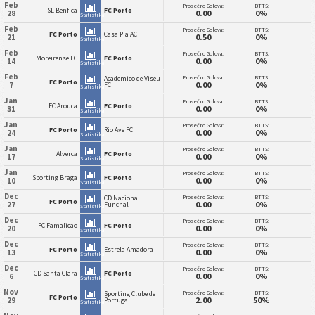
Feb
Prosečno Golova:
BTTS:
SL Benfica
FC Porto
0.00
0%
28
Statistika
Feb
Prosečno Golova:
BTTS:
FC Porto
Casa Pia AC
0.50
0%
21
Statistika
Feb
Prosečno Golova:
BTTS:
Moreirense FC
FC Porto
0.00
0%
14
Statistika
Feb
Prosečno Golova:
BTTS:
Academico de Viseu
FC Porto
0.00
0%
7
FC
Statistika
Jan
Prosečno Golova:
BTTS:
FC Arouca
FC Porto
0.00
0%
31
Statistika
Jan
Prosečno Golova:
BTTS:
FC Porto
Rio Ave FC
0.00
0%
24
Statistika
Jan
Prosečno Golova:
BTTS:
Alverca
FC Porto
0.00
0%
17
Statistika
Jan
Prosečno Golova:
BTTS:
Sporting Braga
FC Porto
0.00
0%
10
Statistika
Dec
Prosečno Golova:
BTTS:
CD Nacional
FC Porto
0.00
0%
27
Funchal
Statistika
Dec
Prosečno Golova:
BTTS:
FC Famalicao
FC Porto
0.00
0%
20
Statistika
Dec
Prosečno Golova:
BTTS:
FC Porto
Estrela Amadora
0.00
0%
13
Statistika
Dec
Prosečno Golova:
BTTS:
CD Santa Clara
FC Porto
0.00
0%
6
Statistika
Nov
Prosečno Golova:
BTTS:
Sporting Clube de
FC Porto
2.00
50%
29
Portugal
Statistika