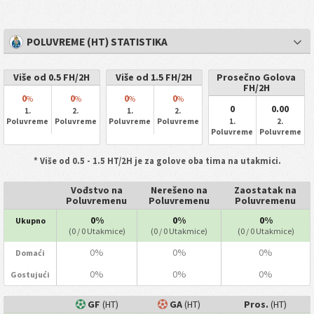
POLUVREME (HT) STATISTIKA
Više od 0.5 FH/2H
Više od 1.5 FH/2H
Prosečno Golova
FH/2H
0
0
0
0
%
%
%
%
0
0.00
1.
2.
1.
2.
Poluvreme
Poluvreme
Poluvreme
Poluvreme
1.
2.
Poluvreme
Poluvreme
* Više od 0.5 - 1.5 HT/2H je za golove oba tima na utakmici.
Vođstvo na
Nerešeno na
Zaostatak na
Poluvremenu
Poluvremenu
Poluvremenu
0%
0%
0%
Ukupno
(0 / 0 Utakmice)
(0 / 0 Utakmice)
(0 / 0 Utakmice)
0%
0%
0%
Domaći
0%
0%
0%
Gostujući
GF
(HT)
GA
(HT)
Pros.
(HT)