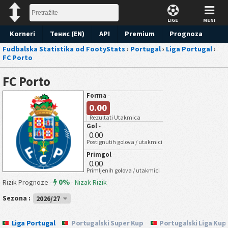
LIGE
MENI
Korneri
Тенис (EN)
API
Premium
Prognoza
Fudbalska Statistika od FootyStats
›
Portugal
›
Liga Portugal
›
FC Porto
FC Porto
Forma
-
0.00
Rezultati Utakmica
Gol
-
0.00
Postignutih golova / utakmici
Primgol
-
0.00
Primljenih golova / utakmici
0%
Rizik Prognoze -
-
Nizak Rizik
Sezona :
2026/27
Liga Portugal
Portugalski Super Kup
Portugalski Liga Kup