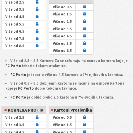
Više od 2.5
Više od 0.5
Više od 3.5
Više od 1.5
Više od 4.5
Više od 2.5
Više od 5.5
Više od 3.5
Više od 6.5
Više od 4.5
Više od 7.5
Više od 5.5
Više od 8.5
Više od 6.5
Više od 2.5 ~ 8.5 Kornera Za se računaju na osnovu kornera koje je
FC Porto
izborio tokom utakmice.
FC Porto
je izborio više od 4.5 kornera u ?% njihovih utakmica.
Više od 0.5 ~ 6.5 dobijenih kartona se računa na osnovu kartona
koje je
FC Porto
dobio tokom utakmice.
FC Porto
je dobio preko 2.5 kartona u ?% svojih utakmica.
KORNERA PROTIV
Kartoni Protivnika
Više od 2.5
Više od 0.5
Više od 3.5
Više od 1.5
Više od 4.5
Više od 2.5