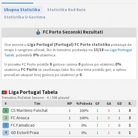
Ukupna Statistika
Statistika Kod Kuće
Statistika U Gostima
FC Porto Sezonski Rezultati
Ove sezone u
Liga Portugal (Portugal) FC Porto statistika
pokazuje da
imaju 1 rangirani učinak, što ih trenutno postavlja na
13/18
na
Liga Portugal
Tabeli
, pobedivši
0%
utakmica.
U proseku FC Porto postiže
0
golova i prima
0
golova po utakmici.
0%
utakmica
FC Porto
se završavaju tako što oba tima postižu gol, a njihov
prosečan ukupan broj golova po utakmici je
0
.
Liga Portugal Tabela
Trenutno Početak Sezone - 4 / 306 played
#
Tim
MP
%Pobeda
GF
GA
GD
B.
CS Maritimo Funchal
1
1
100%
1
0
1
3
FC Arouca
2
1
100%
1
0
1
3
FC Famalicao
3
1
0%
1
1
0
1
GD Estoril Praia
4
1
0%
1
1
0
1