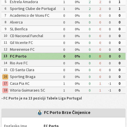
Estrela Amadora
5
1
0%
2
2
0
1
Sporting Clube de Portugal
6
1
0%
2
2
0
1
Academico de Viseu FC
7
0
0%
0
0
0
0
Alverca
8
0
0%
0
0
0
0
SL Benfica
9
0
0%
0
0
0
0
CD Nacional Funchal
10
0
0%
0
0
0
0
Gil Vicente FC
11
0
0%
0
0
0
0
Moreirense FC
12
0
0%
0
0
0
0
FC Porto
13
0
0%
0
0
0
0
Rio Ave FC
14
0
0%
0
0
0
0
CD Santa Clara
15
0
0%
0
0
0
0
Sporting Braga
16
0
0%
0
0
0
0
Casa Pia AC
17
1
0%
0
1
-1
0
Vitoria Guimaraes SC
18
1
0%
0
1
-1
0
•
FC Porto je na 13 poziciji Tabele Liga Portugal
FC Porto Brze Činjenice
Englesko Ime
FC Porto