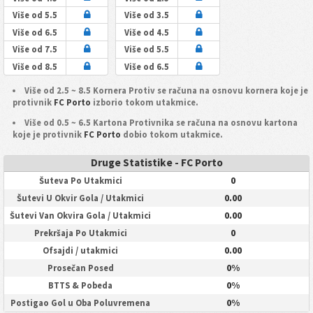
Više od 5.5
Više od 3.5
Više od 6.5
Više od 4.5
Više od 7.5
Više od 5.5
Više od 8.5
Više od 6.5
Više od 2.5 ~ 8.5 Kornera Protiv se računa na osnovu kornera koje je
protivnik
FC Porto
izborio tokom utakmice.
Više od 0.5 ~ 6.5 Kartona Protivnika se računa na osnovu kartona
koje je protivnik
FC Porto
dobio tokom utakmice.
Druge Statistike - FC Porto
0
Šuteva Po Utakmici
0.00
Šutevi U Okvir Gola / Utakmici
0.00
Šutevi Van Okvira Gola / Utakmici
0
Prekršaja Po Utakmici
0.00
Ofsajdi / utakmici
0%
Prosečan Posed
0%
BTTS & Pobeda
0%
Postigao Gol u Oba Poluvremena