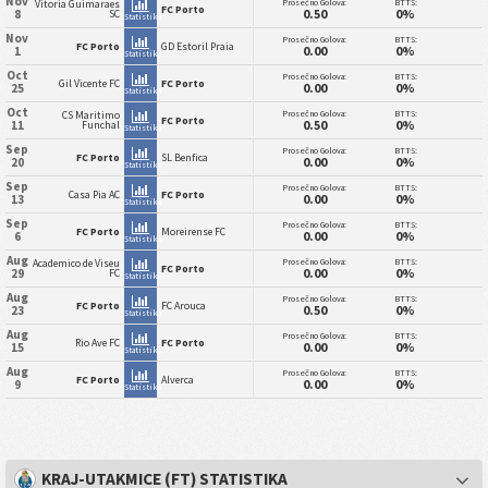
Nov
Prosečno Golova:
BTTS:
Vitoria Guimaraes
FC Porto
0.50
0%
8
SC
Statistika
Nov
Prosečno Golova:
BTTS:
FC Porto
GD Estoril Praia
0.00
0%
1
Statistika
Oct
Prosečno Golova:
BTTS:
Gil Vicente FC
FC Porto
0.00
0%
25
Statistika
Oct
Prosečno Golova:
BTTS:
CS Maritimo
FC Porto
0.50
0%
11
Funchal
Statistika
Sep
Prosečno Golova:
BTTS:
FC Porto
SL Benfica
0.00
0%
20
Statistika
Sep
Prosečno Golova:
BTTS:
Casa Pia AC
FC Porto
0.00
0%
13
Statistika
Sep
Prosečno Golova:
BTTS:
FC Porto
Moreirense FC
0.00
0%
6
Statistika
Aug
Prosečno Golova:
BTTS:
Academico de Viseu
FC Porto
0.00
0%
29
FC
Statistika
Aug
Prosečno Golova:
BTTS:
FC Porto
FC Arouca
0.50
0%
23
Statistika
Aug
Prosečno Golova:
BTTS:
Rio Ave FC
FC Porto
0.00
0%
15
Statistika
Aug
Prosečno Golova:
BTTS:
FC Porto
Alverca
0.00
0%
9
Statistika
KRAJ-UTAKMICE (FT) STATISTIKA