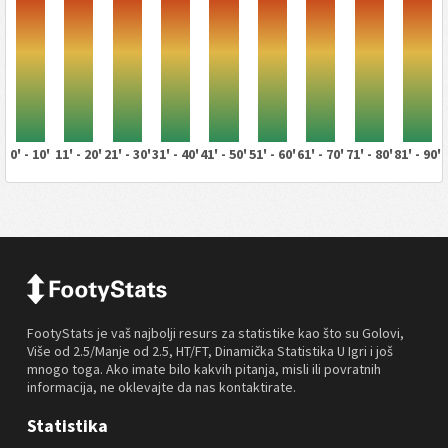
0' - 10'
11' - 20'
21' - 30'
31' - 40'
41' - 50'
51' - 60'
61' - 70'
71' - 80'
81' - 90'
FootyStats je vaš najbolji resurs za statistike kao što su Golovi,
Više od 2.5/Manje od 2.5, HT/FT, Dinamička Statistika U Igri i još
mnogo toga. Ako imate bilo kakvih pitanja, misli ili povratnih
informacija, ne oklevajte da nas kontaktirate.
Statistika