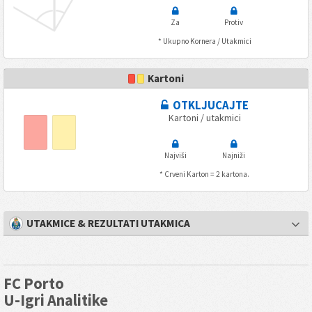
Za
Protiv
* Ukupno Kornera / Utakmici
Kartoni
OTKLJUCAJTE
Kartoni / utakmici
Najviši
Najniži
* Crveni Karton = 2 kartona.
UTAKMICE & REZULTATI UTAKMICA
FC Porto
U-Igri Analitike