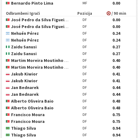
Bernardo Pinto Lima
0.00
MF
Odbrambeni Igrači
Pozicija
/ 90 min
José Pedro da Silva Figueiredo Freitas
0.00
DF
José Pedro da Silva Figueiredo Freitas
0.00
DF
Nehuén Pérez
0.24
DF
Nehuén Pérez
0.24
DF
Zaidu Sanusi
0.27
DF
Zaidu Sanusi
0.27
DF
Martim Moreira Moutinho Fernandes
0.40
DF
Martim Moreira Moutinho Fernandes
0.40
DF
Jakub Kiwior
0.41
DF
Jakub Kiwior
0.41
DF
Jan Bednarek
0.44
DF
Jan Bednarek
0.44
DF
Alberto Oliveira Baio
0.48
DF
Alberto Oliveira Baio
0.48
DF
Francisco Moura
0.75
DF
Francisco Moura
0.75
DF
Thiago Silva
0.94
DF
Thiago Silva
0.94
DF