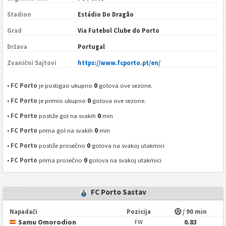
Stadion
Estádio Do Dragão
Grad
Via Futebol Clube do Porto
Država
Portugal
Zvanični Sajtovi
https://www.fcporto.pt/en/
0
•
FC Porto
je postigao ukupno
golova ove sezone.
0
•
FC Porto
je primio ukupno
golova ove sezone.
0
•
FC Porto
postiže gol na svakih
min
0
•
FC Porto
prima gol na svakih
min
0
•
FC Porto
postiže prosečno
golova na svakoj utakmici
0
•
FC Porto
prima prosečno
golova na svakoj utakmici
FC Porto Sastav
Napadači
Pozicija
/ 90 min
Samu Omorodion
0.83
FW