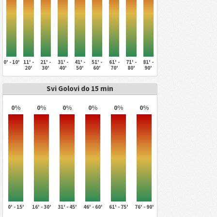
0' - 10'
11' -
21' -
31' -
41' -
51' -
61' -
71' -
81' -
20'
30'
40'
50'
60'
70'
80'
90'
Svi Golovi do 15 min
0%
0%
0%
0%
0%
0%
0' - 15'
16' - 30'
31' - 45'
46' - 60'
61' - 75'
76' - 90'