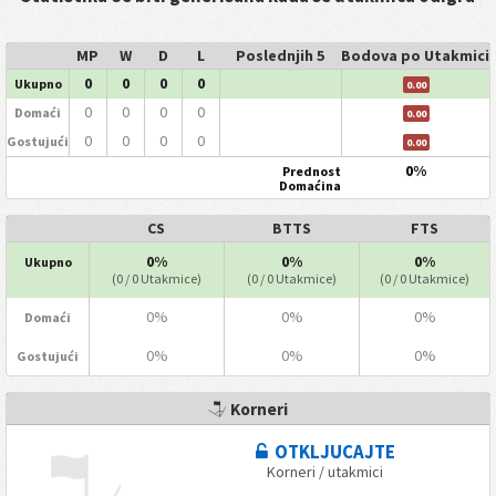
MP
W
D
L
Poslednjih 5
Bodova po Utakmici
0
0
0
0
Ukupno
0.00
0
0
0
0
Domaći
0.00
0
0
0
0
Gostujući
0.00
0%
Prednost
Domaćina
CS
BTTS
FTS
0%
0%
0%
Ukupno
(0 / 0 Utakmice)
(0 / 0 Utakmice)
(0 / 0 Utakmice)
0%
0%
0%
Domaći
0%
0%
0%
Gostujući
Korneri
OTKLJUCAJTE
Korneri / utakmici