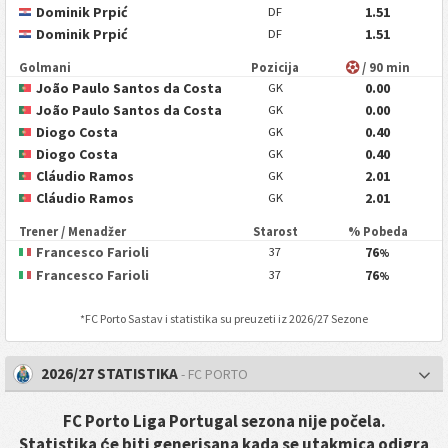
Dominik Prpić
1.51
DF
Dominik Prpić
1.51
DF
Golmani
Pozicija
/ 90 min
João Paulo Santos da Costa
0.00
GK
João Paulo Santos da Costa
0.00
GK
Diogo Costa
0.40
GK
Diogo Costa
0.40
GK
Cláudio Ramos
2.01
GK
Cláudio Ramos
2.01
GK
Trener / Menadžer
Starost
% Pobeda
Francesco Farioli
76
37
%
Francesco Farioli
76
37
%
*
FC Porto
Sastav i statistika su preuzeti iz 2026/27 Sezone
2026/27 STATISTIKA
- FC PORTO
FC Porto Liga Portugal sezona nije počela.
Statistika će biti generisana kada se utakmica odigra