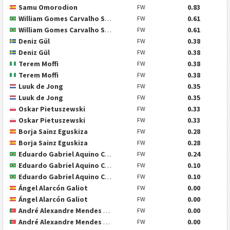
Samu Omorodion
0.83
FW
William Gomes Carvalho Santos
0.61
FW
William Gomes Carvalho Santos
0.61
FW
Deniz Gül
0.38
FW
Deniz Gül
0.38
FW
Terem Moffi
0.38
FW
Terem Moffi
0.38
FW
Luuk de Jong
0.35
FW
Luuk de Jong
0.35
FW
Oskar Pietuszewski
0.33
FW
Oskar Pietuszewski
0.33
FW
Borja Sainz Eguskiza
0.28
FW
Borja Sainz Eguskiza
0.28
FW
Eduardo Gabriel Aquino Cossa
0.24
FW
Eduardo Gabriel Aquino Cossa
0.10
FW
Eduardo Gabriel Aquino Cossa
0.10
FW
Ángel Alarcón Galiot
0.00
FW
Ángel Alarcón Galiot
0.00
FW
André Alexandre Mendes Miranda
0.00
FW
André Alexandre Mendes Miranda
0.00
FW