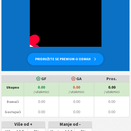
PRIDRUŽITE SE PREMIUM-U ODMAH
GF
GA
Pros.
0.00
0.00
0.00
Ukupno
/ utakmici
/ utakmici
/ utakmici
0.00
0.00
0.00
Domaći
0.00
0.00
0.00
Gostujući
Više od +
Manje od -