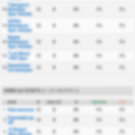
Talasgucu
Belediye
30
0
0%
0%
0%
12
Spor Kulubu
Silifke
Belediyesi
30
0
0%
0%
0%
13
Spor Kulubu
Nigde
Belediyesi
30
0
0%
0%
0%
14
Spor Kulubu
Turk Metal
30
0
0%
0%
0%
15
1963 Spor
Kapadokya
30
0
0%
0%
0%
16
Goremespor
OVER 5,5 STATS
(3. LIG GRUPPE 2)
Hold
K
Over 5,5
%
Hjemme
Ude
Kahramanmarasspor
30
0
0%
0%
0%
1
Diyarbekirspor
30
0
0%
0%
0%
2
AS
12 Bingol
30
0
0%
0%
0%
3
Spor Kulubu