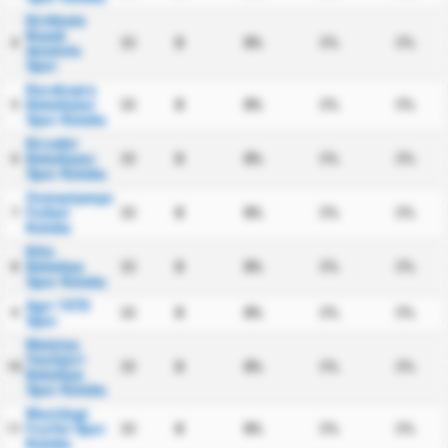
Kirikkale
Buyuk
30
0
0%
0%
0%
4
Anadolu
Spor
Karakopru
Belediyesi
30
0
0%
0%
0%
5
Spor Kulubu
Kirsehir
Belediyesi
30
0
0%
0%
0%
6
Spor Kulubu
Osmaniyespor
Futbol
30
0
0%
0%
0%
7
Kulubu
Kilis
Belediye
30
0
0%
0%
0%
8
Spor Kulubu
Agri 1970
30
0
0%
0%
0%
9
Spor
Malatya
Yesilyurt
30
0
0%
0%
0%
10
Belediye
Spor Kulubu
Mazidagi
Fosfat Spor
30
0
0%
0%
0%
11
Kulubu