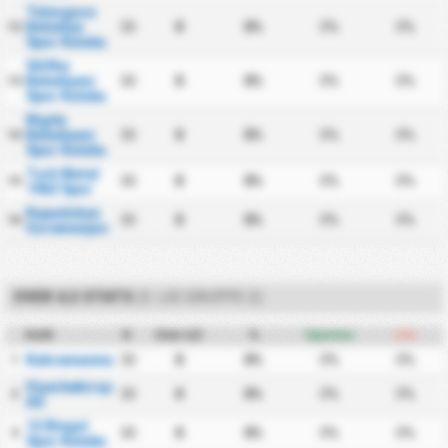
Talasgucu
Belediye
30
0
0%
0%
0%
12
Spor Kulubu
Silifke
Belediyesi
30
0
0%
0%
0%
13
Spor Kulubu
Nigde
Belediyesi
30
0
0%
0%
0%
14
Spor Kulubu
Turk Metal
30
0
0%
0%
0%
15
1963 Spor
Kapadokya
30
0
0%
0%
0%
16
Goremespor
OVER 4,5 STATS
(3. LIG GRUPPE 2)
Hold
K
Over 4,5
%
Hjemme
Ude
Kahramanmarasspor
30
0
0%
0%
0%
1
Diyarbekirspor
30
0
0%
0%
0%
2
AS
12 Bingol
30
0
0%
0%
0%
3
Spor Kulubu