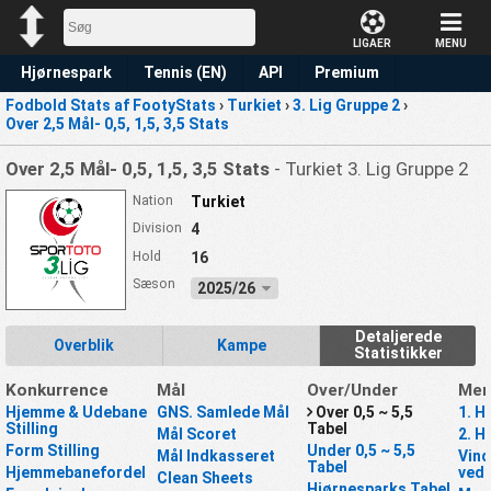
LIGAER
MENU
Hjørnespark
Tennis (EN)
API
Premium
Fodbold Stats af FootyStats
›
Turkiet
›
3. Lig Gruppe 2
›
Forudsigelse
Over 2,5 Mål- 0,5, 1,5, 3,5 Stats
Over 2,5 Mål- 0,5, 1,5, 3,5 Stats
- Turkiet 3. Lig Gruppe 2
Nation
Turkiet
Division
4
Hold
16
Sæson
2025/26
Detaljerede
Overblik
Kampe
Statistikker
Konkurrence
Mål
Over/Under
Mer
Hjemme & Udebane
GNS. Samlede Mål
Over 0,5 ~ 5,5
1. H
Stilling
Tabel
Mål Scoret
2. H
Form Stilling
Under 0,5 ~ 5,5
Mål Indkasseret
Vind
Tabel
Hjemmebanefordel
ved 
Clean Sheets
Hjørnesparks Tabel