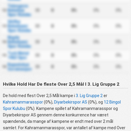
Talasgucu
Belediye
30
0
0%
0%
0%
12
Spor Kulubu
Silifke
Belediyesi
30
0
0%
0%
0%
13
Spor Kulubu
Nigde
Belediyesi
30
0
0%
0%
0%
14
Spor Kulubu
Turk Metal
30
0
0%
0%
0%
15
1963 Spor
Kapadokya
30
0
0%
0%
0%
16
Goremespor
Hvilke Hold Har De fleste Over 2,5 Mål I 3. Lig Gruppe 2
De hold med flest Over 2,5 Mål kampe i
3. Lig Gruppe 2
er
Kahramanmarasspor
(0%),
Diyarbekirspor AS
(0%), og
12 Bingol
Spor Kulubu
(0%). Kampene spillet af Kahramanmarasspor og
Diyarbekirspor AS gennem denne konkurrence har været
spændende, da mange af kampene er endt med over 2 mål
samlet. For Kahramanmarasspor, var antallet af kampe med Over