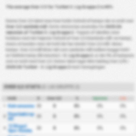
The average Over 2.5 for
Turkiet 3. Lig Gruppe 2
is
#0%
Denne Over 2,5 tabel viser hver holds forhold af kampe der er endt over
Over 2,5 samlede mål
. Dette skema kan anvendes for
2025/26
sæsonen af Turkiet 3. Lig Gruppe 2
. Toppen af tabellen viser
holdene med det højeste forhold af Over 2,5 (Samlede mål i en kamp),
imens at bunden viser de hold der har mindst Over 2,5 mål i deres
kampe. Over 2,5 mål bliver talt som samlede mål mellem begge hold i
en fuldtids kamp (90 minutter). I
3. Lig Gruppe 2
, er det 0% af kampene
som er endt med Over 2,5. Denne tabel tager ikke halvleg Over 2,5% i
2025/26 Turkiet - 3. Lig Gruppe 2
med i beregningen.
OVER 0,5 STATS
(3. LIG GRUPPE 2)
Hold
K
Over 0,5
%
Hjemme
Ude
Kahramanmarasspor
30
0
0%
0%
0%
1
Diyarbekirspor
30
0
0%
0%
0%
2
AS
12 Bingol
30
0
0%
0%
0%
3
Spor Kulubu