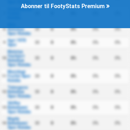
Spor Kulubu
Abonner til FootyStats Premium
Osmaniyespor
Futbol
30
0
0%
0%
0%
7
Kulubu
Kilis
Belediye
30
0
0%
0%
0%
8
Spor Kulubu
Agri 1970
30
0
0%
0%
0%
9
Spor
Malatya
Yesilyurt
30
0
0%
0%
0%
10
Belediye
Spor Kulubu
Mazidagi
Fosfat Spor
30
0
0%
0%
0%
11
Kulubu
Talasgucu
Belediye
30
0
0%
0%
0%
12
Spor Kulubu
Silifke
Belediyesi
30
0
0%
0%
0%
13
Spor Kulubu
Nigde
Belediyesi
30
0
0%
0%
0%
14
Spor Kulubu