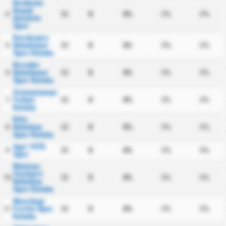
Kirikkale
Buyuk
30
0
0%
0%
0%
4
Anadolu
Spor
Karakopru
Belediyesi
30
0
0%
0%
0%
5
Spor Kulubu
Kirsehir
Belediyesi
30
0
0%
0%
0%
6
Spor Kulubu
Osmaniyespor
Futbol
30
0
0%
0%
0%
7
Kulubu
Kilis
Belediye
30
0
0%
0%
0%
8
Spor Kulubu
Agri 1970
30
0
0%
0%
0%
9
Spor
Malatya
Yesilyurt
30
0
0%
0%
0%
10
Belediye
Spor Kulubu
Mazidagi
Fosfat Spor
30
0
0%
0%
0%
11
Kulubu