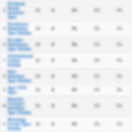
Kirikkale
Buyuk
30
0
0%
0%
0%
4
Anadolu
Spor
Karakopru
Belediyesi
30
0
0%
0%
0%
5
Spor Kulubu
Kirsehir
Belediyesi
30
0
0%
0%
0%
6
Spor Kulubu
Osmaniyespor
Futbol
30
0
0%
0%
0%
7
Kulubu
Kilis
Belediye
30
0
0%
0%
0%
8
Spor Kulubu
Agri 1970
30
0
0%
0%
0%
9
Spor
Malatya
Yesilyurt
30
0
0%
0%
0%
10
Belediye
Spor Kulubu
Mazidagi
Fosfat Spor
30
0
0%
0%
0%
11
Kulubu