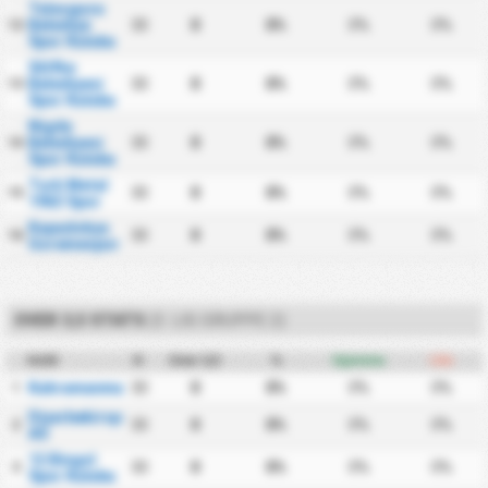
Talasgucu
Belediye
30
0
0%
0%
0%
12
Spor Kulubu
Silifke
Belediyesi
30
0
0%
0%
0%
13
Spor Kulubu
Nigde
Belediyesi
30
0
0%
0%
0%
14
Spor Kulubu
Turk Metal
30
0
0%
0%
0%
15
1963 Spor
Kapadokya
30
0
0%
0%
0%
16
Goremespor
OVER 3,5 STATS
(3. LIG GRUPPE 2)
Hold
K
Over 3,5
%
Hjemme
Ude
Kahramanmarasspor
30
0
0%
0%
0%
1
Diyarbekirspor
30
0
0%
0%
0%
2
AS
12 Bingol
30
0
0%
0%
0%
3
Spor Kulubu