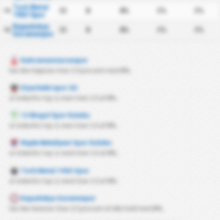
Turk Metal
30
0
0%
0%
0%
15
1963 Spor
Kapadokya
30
0
0%
0%
0%
16
Goremespor
Kahramanmarasspor
har den højeste Over 2.5 procent med
0%
.
Diyarbekirspor AS
er indenfor top 3, men Over 2.5 af
0%
.
12 Bingol Spor Kulubu
er indenfor top 3, men Over 2.5 af
0%
.
Nigde Belediyesi Spor Kulubu
er indenfor top 3, med Over 2.5 af
0%
.
Turk Metal 1963 Spor
er indenfor top 3, med Over 2.5 af
0%
.
Kapadokya Goremespor
har den laveste Over 2.5 procent af alle hold med
0%
.