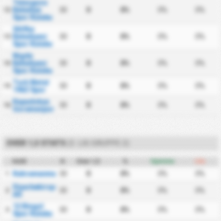
Talasgucu
Belediye
30
0
0%
0%
0%
12
Spor Kulubu
Silifke
Belediyesi
30
0
0%
0%
0%
13
Spor Kulubu
Nigde
Belediyesi
30
0
0%
0%
0%
14
Spor Kulubu
Turk Metal
30
0
0%
0%
0%
15
1963 Spor
Kapadokya
30
0
0%
0%
0%
16
Goremespor
OVER 1,5 STATS
(3. LIG GRUPPE 2)
Hold
K
Over 1,5
%
Hjemme
Ude
Kahramanmarasspor
30
0
0%
0%
0%
1
Diyarbekirspor
30
0
0%
0%
0%
2
AS
12 Bingol
30
0
0%
0%
0%
3
Spor Kulubu