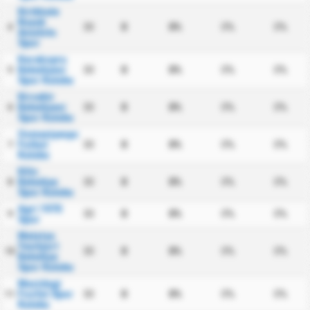
Kirikkale
Buyuk
30
0
0%
0%
0%
4
Anadolu
Spor
Karakopru
Belediyesi
30
0
0%
0%
0%
5
Spor Kulubu
Kirsehir
Belediyesi
30
0
0%
0%
0%
6
Spor Kulubu
Osmaniyespor
Futbol
30
0
0%
0%
0%
7
Kulubu
Kilis
Belediye
30
0
0%
0%
0%
8
Spor Kulubu
Agri 1970
30
0
0%
0%
0%
9
Spor
Malatya
Yesilyurt
30
0
0%
0%
0%
10
Belediye
Spor Kulubu
Mazidagi
Fosfat Spor
30
0
0%
0%
0%
11
Kulubu