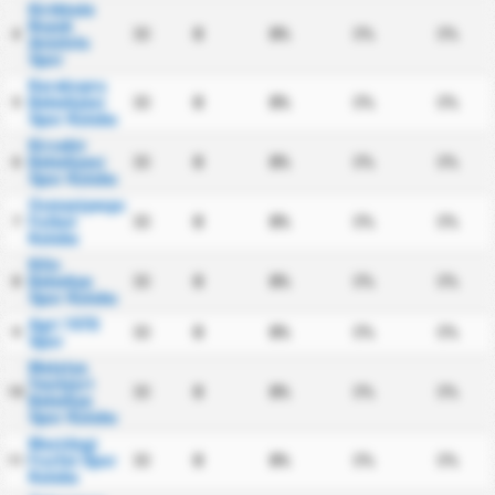
Kirikkale
Buyuk
30
0
0%
0%
0%
4
Anadolu
Spor
Karakopru
Belediyesi
30
0
0%
0%
0%
5
Spor Kulubu
Kirsehir
Belediyesi
30
0
0%
0%
0%
6
Spor Kulubu
Osmaniyespor
Futbol
30
0
0%
0%
0%
7
Kulubu
Kilis
Belediye
30
0
0%
0%
0%
8
Spor Kulubu
Agri 1970
30
0
0%
0%
0%
9
Spor
Malatya
Yesilyurt
30
0
0%
0%
0%
10
Belediye
Spor Kulubu
Mazidagi
Fosfat Spor
30
0
0%
0%
0%
11
Kulubu