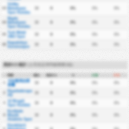
Silifke
13
Belediyesi
30
0
0%
0%
0%
Spor Kulubu
Nigde
14
Belediyesi
30
0
0%
0%
0%
Spor Kulubu
Turk Metal
15
30
0
0%
0%
0%
1963 Spor
Kapadokya
16
30
0
0%
0%
0%
Goremespor
高於4.5 統計
(土耳其足球丙級聯賽2組)
球隊
場次
高於4.5
%
主場
客場
卡拉曼馬拉斯
1
30
0
0%
0%
0%
普爾
Diyarbekirspor
2
30
0
0%
0%
0%
AŞ
12 Bingöl
3
30
0
0%
0%
0%
Spor Kulübü
Kırıkkale
4
Büyük
30
0
0%
0%
0%
Anadolu Spor
Karaköprü
5