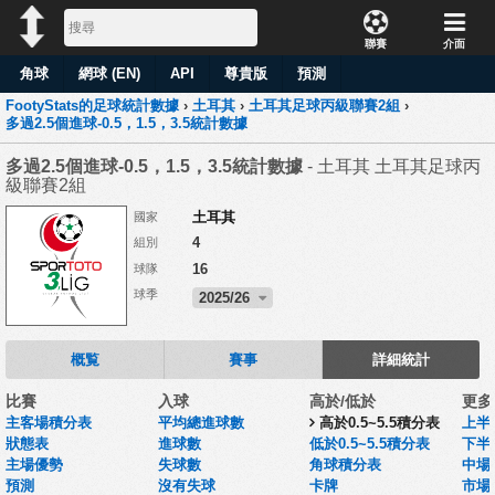
聯賽
介面
角球
網球 (EN)
API
尊貴版
預測
FootyStats的足球統計數據
›
土耳其
›
土耳其足球丙級聯賽2組
›
多過2.5個進球-0.5，1.5，3.5統計數據
多過2.5個進球-0.5，1.5，3.5統計數據
- 土耳其 土耳其足球丙
級聯賽2組
土耳其
國家
4
組別
16
球隊
球季
2025/26
概覧
賽事
詳細統計
比賽
入球
高於/低於
更多
主客場積分表
平均總進球數
高於0.5~5.5積分表
上半
狀態表
進球數
低於0.5~5.5積分表
下半
主場優勢
失球數
角球積分表
中場
預測
沒有失球
卡牌
市場