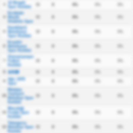
12 Bingöl
3
30
0
0%
0%
0%
Spor Kulübü
Kırıkkale
4
Büyük
30
0
0%
0%
0%
Anadolu Spor
Karaköprü
5
Belediyesi
30
0
0%
0%
0%
Spor Kulübü
Kırşehir
6
Belediyesi
30
0
0%
0%
0%
Spor Kulübü
Osmaniyespor
7
Futbol
30
0
0%
0%
0%
Kulübü
8
吉利斯
30
0
0%
0%
0%
Ağrı 1970
9
30
0
0%
0%
0%
Spor
Malatya
Yeşilyurt
10
30
0
0%
0%
0%
Belediye Spor
Kulübü
Mazıdağı
11
Fosfat Spor
30
0
0%
0%
0%
Kulübü
Talasgucu
12
Belediye Spor
30
0
0%
0%
0%
Kulubu