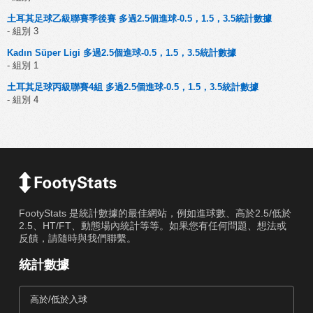
土耳其足球乙級聯賽季後賽 多過2.5個進球-0.5，1.5，3.5統計數據
- 組別 3
Kadın Süper Ligi 多過2.5個進球-0.5，1.5，3.5統計數據
- 組別 1
土耳其足球丙級聯賽4組 多過2.5個進球-0.5，1.5，3.5統計數據
- 組別 4
FootyStats 是統計數據的最佳網站，例如進球數、高於2.5/低於
2.5、HT/FT、動態場內統計等等。如果您有任何問題、想法或
反饋，請隨時與我們聯繫。
統計數據
高於/低於入球