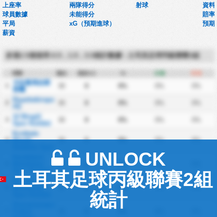
上座率
兩隊得分
射球
資料集
球員數據
未能得分
賠率
平局
xG（預期進球）
預期
薪資
多過2.5個進球-0.5，1.5，3.5統計數據 - 土耳其足球丙級聯賽2組
球隊
場次
高於2.5
%
主場
客場
卡拉曼馬拉斯
1
30
0
0%
0%
0%
普爾
Diyarbekirspor
2
30
0
0%
0%
0%
AŞ
12 Bingöl
3
30
0
0%
0%
0%
Spor Kulübü
Kırıkkale
4
Büyük
30
0
0%
0%
0%
Anadolu Spor
UNLOCK
Karaköprü
5
Belediyesi
30
0
0%
0%
0%
Spor Kulübü
土耳其足球丙級聯賽2組
Kırşehir
6
Belediyesi
30
0
0%
0%
0%
統計
Spor Kulübü
Osmaniyespor
7
Futbol
30
0
0%
0%
0%