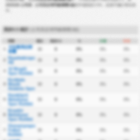
2025/26 土耳其 - 土耳其足球丙級聯賽2組
的半場高於2.5%，此表不被計算在其
中。
高於0.5 統計
(土耳其足球丙級聯賽2組)
球隊
場次
高於0.5
%
主場
客場
卡拉曼馬拉斯
1
30
0
0%
0%
0%
普爾
Diyarbekirspor
2
30
0
0%
0%
0%
AŞ
12 Bingöl
3
30
0
0%
0%
0%
Spor Kulübü
Kırıkkale
4
Büyük
30
0
0%
0%
0%
Anadolu Spor
Karaköprü
5
Belediyesi
30
0
0%
0%
0%
Spor Kulübü
Kırşehir
6
Belediyesi
30
0
0%
0%
0%
Spor Kulübü
Osmaniyespor
7
Futbol
30
0
0%
0%
0%
Kulübü