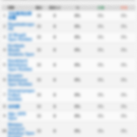
球隊
場次
高於1.5
%
主場
客場
卡拉曼馬拉斯
1
30
0
0%
0%
0%
普爾
Diyarbekirspor
2
30
0
0%
0%
0%
AŞ
12 Bingöl
3
30
0
0%
0%
0%
Spor Kulübü
Kırıkkale
4
Büyük
30
0
0%
0%
0%
Anadolu Spor
Karaköprü
5
Belediyesi
30
0
0%
0%
0%
Spor Kulübü
Kırşehir
6
Belediyesi
30
0
0%
0%
0%
Spor Kulübü
Osmaniyespor
7
Futbol
30
0
0%
0%
0%
Kulübü
8
吉利斯
30
0
0%
0%
0%
Ağrı 1970
9
30
0
0%
0%
0%
Spor
Malatya
Yeşilyurt
10
30
0
0%
0%
0%
Belediye Spor