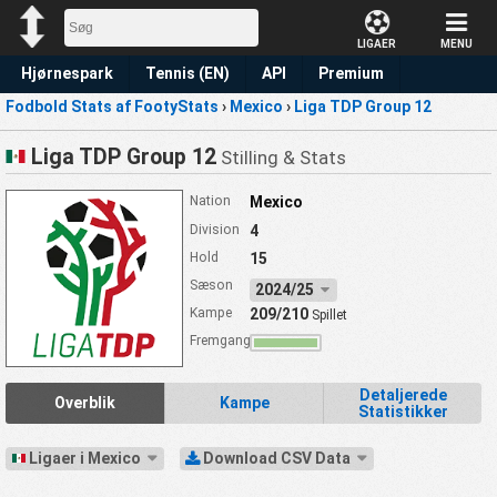
LIGAER
MENU
Hjørnespark
Tennis (EN)
API
Premium
Fodbold Stats af FootyStats
›
Mexico
›
Liga TDP Group 12
Forudsigelse
Liga TDP Group 12
Stilling & Stats
Nation
Mexico
Division
4
Hold
15
Sæson
2024/25
Kampe
209/210
Spillet
Fremgang
Detaljerede
Overblik
Kampe
Statistikker
Ligaer i Mexico
Download CSV Data