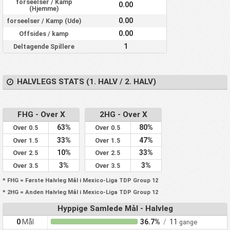
forseelser / Kamp
0.00
(Hjemme)
0.00
forseelser / Kamp (Ude)
0.00
Offsides / kamp
1
Deltagende Spillere
HALVLEGS STATS (1. HALV / 2. HALV)
FHG - Over X
2HG - Over X
63%
80%
Over 0.5
Over 0.5
33%
47%
Over 1.5
Over 1.5
10%
33%
Over 2.5
Over 2.5
3%
3%
Over 3.5
Over 3.5
* FHG = Første Halvleg Mål i Mexico-Liga TDP Group 12
* 2HG = Anden Halvleg Mål i Mexico-Liga TDP Group 12
Hyppige Samlede Mål - Halvleg
0
Mål
36.7%
/
11
gange