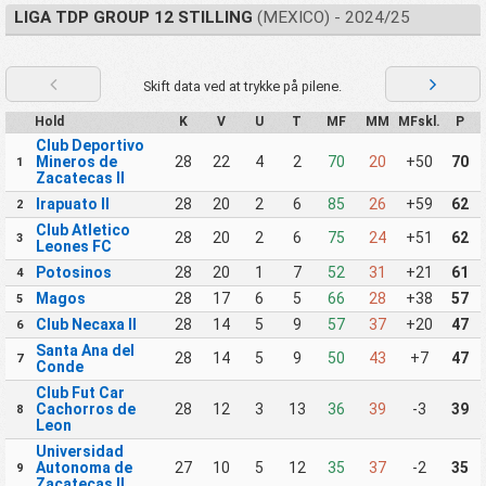
LIGA TDP GROUP 12 STILLING
(MEXICO) - 2024/25
Skift data ved at trykke på pilene.
Hold
K
V
U
T
MF
MM
MFskl.
P
Club Deportivo
Mineros de
28
22
4
2
70
20
+50
70
1
Zacatecas II
Irapuato II
28
20
2
6
85
26
+59
62
2
Club Atletico
28
20
2
6
75
24
+51
62
3
Leones FC
Potosinos
28
20
1
7
52
31
+21
61
4
Magos
28
17
6
5
66
28
+38
57
5
Club Necaxa II
28
14
5
9
57
37
+20
47
6
Santa Ana del
28
14
5
9
50
43
+7
47
7
Conde
Club Fut Car
Cachorros de
28
12
3
13
36
39
-3
39
8
Leon
Universidad
Autonoma de
27
10
5
12
35
37
-2
35
9
Zacatecas II