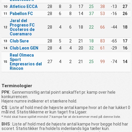
Atletico ECCA
28
8
3
17
25
38
-13
27
10
Pabellon FC
28
6
8
14
37
53
-16
26
11
Jaral del
Progreso FC
28
4
6
18
22
66
-44
18
12
Ocoteros de
Cueramaro
Club Sure
28
5
2
21
18
83
-65
17
13
Club Leon GEN
28
4
4
20
32
61
-29
16
14
Real Olmeca
Sport
27
4
2
21
25
99
-74
14
15
Empresarios del
Rincon
Terminologier
PPK
: Gennemsnitlig antal point anskaffet pr. kamp over hele
konkurrencen.
Højere numre indikerer et stærkere hold.
CS
: Liste af hold med de højeste antal kampe hvor at de har lukket 0
mål ind. Statistikkerne er kun taget fra Ligaer.
* Hold skal have spillet mindst 7 kampe før at de kommer med på denne liste.
BHS
: Liste af hold med de højeste antal kampe hvor begge hold har
scoret. Statistikker fra holdets indenlands liga tæller kun.