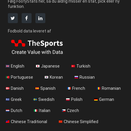
Følg FootyStats her, så du aldrig misser en stat, pick eller ny
funktion.
Fodbold data leveret af
English
Japanese
Turkish
Portuguese
Korean
Russian
Danish
Spanish
French
Romanian
Greek
Swedish
Polish
German
Dutch
Italian
Czech
Chinese Traditional
Chinese Simplified