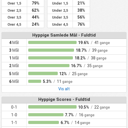
79%
21%
Over 1,5
Under 1,5
62%
38%
Over 2,5
Under 2,5
44%
56%
Over 3,5
Under 3,5
24%
76%
Over 4,5
Under 4,5
Hyppige Samlede Mål - Fuldtid
4
Mål
19.6%
/
41
gange
3
Mål
18.7%
/
39
gange
1
Mål
18.2%
/
38
gange
2
Mål
16.7%
/
35
gange
5
Mål
12%
/
25
gange
6
Mål
5.3%
/
11
gange
Vis alt
Hyppige Scores - Fuldtid
0-1
10.5%
/
22
gange
1-0
7.7%
/
16
gange
1-1
6.7%
/
14
gange