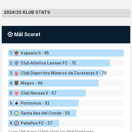
2024/25 KLUB STATS
Mål Scoret
1.
Irapuato II - 85
2.
Club Atletico Leones FC - 75
3.
Club Deportivo Mineros de Zacatecas II - 70
4.
Magos - 66
5.
Club Necaxa II - 57
6.
Potosinos - 52
7.
Santa Ana del Conde - 50
8.
Pabellon FC - 37
* Liga TDP Group 12 Klub Stats fra 2024/25 sæsonen