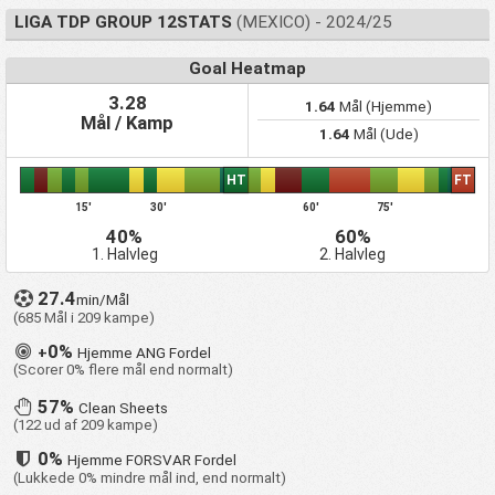
LIGA TDP GROUP 12STATS
(MEXICO) - 2024/25
Goal Heatmap
3.28
1.64
Mål (Hjemme)
Mål / Kamp
1.64
Mål (Ude)
HT
FT
15'
30'
60'
75'
40%
60%
1. Halvleg
2. Halvleg
27.4
min/Mål
(685 Mål i 209 kampe)
0%
+
Hjemme ANG Fordel
(Scorer 0% flere mål end normalt)
57%
Clean Sheets
(122 ud af 209 kampe)
0%
Hjemme FORSVAR Fordel
(Lukkede 0% mindre mål ind, end normalt)