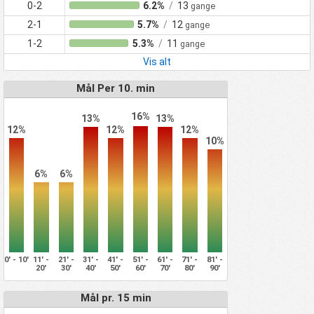
0-2
6.2%
/
13
gange
2-1
5.7%
/
12
gange
1-2
5.3%
/
11
gange
Vis alt
Mål Per 10. min
16%
13%
13%
12%
12%
12%
10%
6%
6%
0' - 10'
11' -
21' -
31' -
41' -
51' -
61' -
71' -
81' -
20'
30'
40'
50'
60'
70'
80'
90'
Mål pr. 15 min