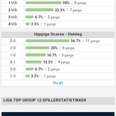
1
Mål
30%
/
9
gange
2
Mål
23.3%
/
7
gange
3
Mål
6.7%
/
2
gange
4
Mål
3.3%
/
1
gange
Hyppige Scores - Halvleg
0-0
36.7%
/
11
gange
2-0
20%
/
6
gange
1-0
16.7%
/
5
gange
0-1
13.3%
/
4
gange
3-0
6.7%
/
2
gange
1-3
3.3%
/
1
gange
Vis alt
LIGA TDP GROUP 12 SPILLERSTATISTIKKER