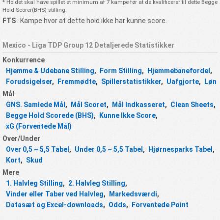
* Holdet skal have spillet et minimum af 7 kampe før at de kvalificerer til dette Begge
Hold Scorer(BHS) stilling.
FTS
: Kampe hvor at dette hold ikke har kunne score.
Mexico - Liga TDP Group 12 Detaljerede Statistikker
Konkurrence
Hjemme & Udebane Stilling
,
Form Stilling
,
Hjemmebanefordel
,
Forudsigelser
,
Fremmødte
,
Spillerstatistikker
,
Uafgjorte
,
Løn
Mål
GNS. Samlede Mål
,
Mål Scoret
,
Mål Indkasseret
,
Clean Sheets
,
Begge Hold Scorede (BHS)
,
Kunne Ikke Score
,
xG (Forventede Mål)
Over/Under
Over 0,5 ~ 5,5 Tabel
,
Under 0,5 ~ 5,5 Tabel
,
Hjørnesparks Tabel
,
Kort
,
Skud
Mere
1. Halvleg Stilling
,
2. Halvleg Stilling
,
Vinder eller Taber ved Halvleg
,
Markedsværdi
,
Datasæt og Excel-downloads
,
Odds
,
Forventede Point