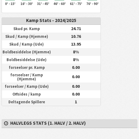
0' - 15'
16' - 30'
31' - 45'
46' - 60'
61' - 75'
76' - 90'
Kamp Stats - 2024/2025
24.71
Skud pr. Kamp
10.76
Skud / Kamp (Hjemme)
13.95
Skud / Kamp (Ude)
8%
Boldbesiddelse (Hjemme)
8%
Boldbesiddelse (Ude)
0.00
forseelser pr. Kamp
forseelser / Kamp
0.00
(Hjemme)
0.00
forseelser / Kamp (Ude)
0.00
Offsides / kamp
1
Deltagende Spillere
HALVLEGS STATS (1. HALV / 2. HALV)