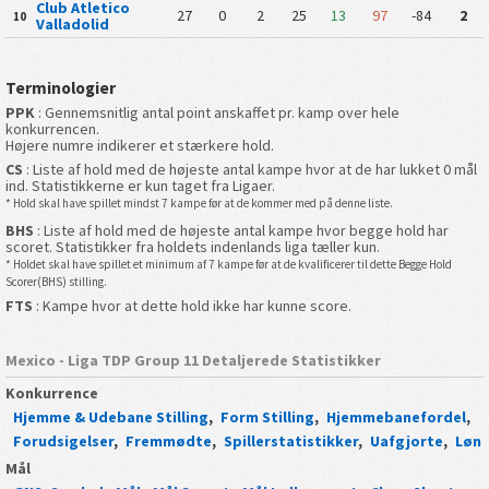
Club Atletico
27
0
2
25
13
97
-84
2
10
Valladolid
Terminologier
PPK
: Gennemsnitlig antal point anskaffet pr. kamp over hele
konkurrencen.
Højere numre indikerer et stærkere hold.
CS
: Liste af hold med de højeste antal kampe hvor at de har lukket 0 mål
ind. Statistikkerne er kun taget fra Ligaer.
* Hold skal have spillet mindst 7 kampe før at de kommer med på denne liste.
BHS
: Liste af hold med de højeste antal kampe hvor begge hold har
scoret. Statistikker fra holdets indenlands liga tæller kun.
* Holdet skal have spillet et minimum af 7 kampe før at de kvalificerer til dette Begge Hold
Scorer(BHS) stilling.
FTS
: Kampe hvor at dette hold ikke har kunne score.
Mexico - Liga TDP Group 11 Detaljerede Statistikker
Konkurrence
Hjemme & Udebane Stilling
,
Form Stilling
,
Hjemmebanefordel
,
Forudsigelser
,
Fremmødte
,
Spillerstatistikker
,
Uafgjorte
,
Løn
Mål