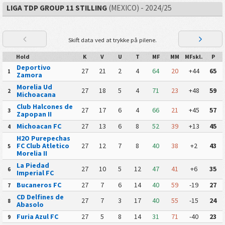
LIGA TDP GROUP 11 STILLING
(MEXICO) - 2024/25
Skift data ved at trykke på pilene.
Hold
K
V
U
T
MF
MM
MFskl.
P
Deportivo
27
21
2
4
64
20
+44
65
1
Zamora
Morelia Ud
27
18
5
4
71
23
+48
59
2
Michoacana
Club Halcones de
27
17
6
4
66
21
+45
57
3
Zapopan II
Michoacan FC
27
13
6
8
52
39
+13
45
4
H2O Purepechas
FC Club Atletico
27
12
7
8
40
38
+2
43
5
Morelia II
La Piedad
27
10
5
12
47
41
+6
35
6
Imperial FC
Bucaneros FC
27
7
6
14
40
59
-19
27
7
CD Delfines de
27
7
3
17
40
55
-15
24
8
Abasolo
Furia Azul FC
27
5
8
14
31
71
-40
23
9