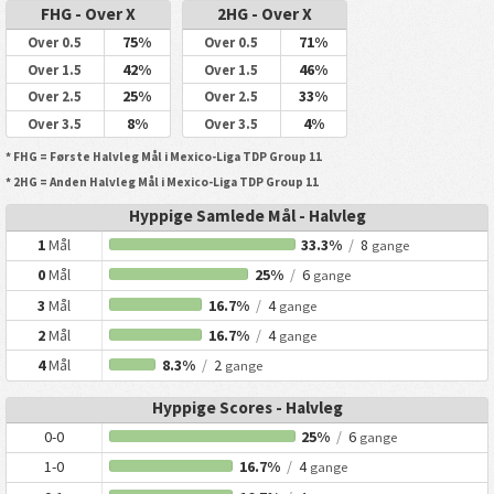
FHG - Over X
2HG - Over X
75%
71%
Over 0.5
Over 0.5
42%
46%
Over 1.5
Over 1.5
25%
33%
Over 2.5
Over 2.5
8%
4%
Over 3.5
Over 3.5
* FHG = Første Halvleg Mål i Mexico-Liga TDP Group 11
* 2HG = Anden Halvleg Mål i Mexico-Liga TDP Group 11
Hyppige Samlede Mål - Halvleg
1
Mål
33.3%
/
8
gange
0
Mål
25%
/
6
gange
3
Mål
16.7%
/
4
gange
2
Mål
16.7%
/
4
gange
4
Mål
8.3%
/
2
gange
Hyppige Scores - Halvleg
0-0
25%
/
6
gange
1-0
16.7%
/
4
gange