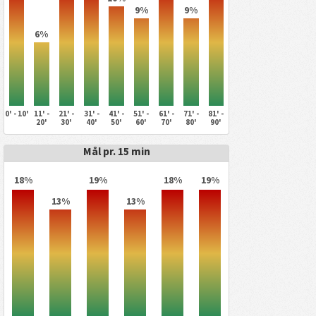
9%
9%
6%
0' - 10'
11' -
21' -
31' -
41' -
51' -
61' -
71' -
81' -
20'
30'
40'
50'
60'
70'
80'
90'
Mål pr. 15 min
18%
19%
18%
19%
13%
13%