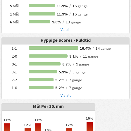
5
Mål
11.9%
/
16
gange
1
Mål
11.9%
/
16
gange
6
Mål
9.6%
/
13
gange
Vis alt
Hyppige Scores - Fuldtid
1-1
10.4%
/
14
gange
2-0
8.1%
/
11
gange
0-1
6.7%
/
9
gange
3-1
5.9%
/
8
gange
2-2
5.2%
/
7
gange
1-0
5.2%
/
7
gange
Vis alt
Mål Per 10. min
16%
13%
13%
12%
12%
10%