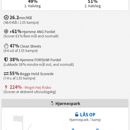
49%
51%
1. Halvleg
2. Halvleg
26.2
min/Mål
(464 Mål i 135 kampe)
61%
+
Hjemme ANG Fordel
(Scorer 61% flere mål end normalt)
47%
Clean Sheets
(64 ud af 135 kampe)
38%
Hjemme FORSVAR Fordel
(Lukkede 38% mindre mål ind, end normalt)
55%
Begge Hold Scorede
(74 u af 135 kampe)
224%
- Meget Høj Risiko
(Scoren er ekstremt uforudsigelig)
Hjørnespark
LÅS OP
Hjørnespark / kamp