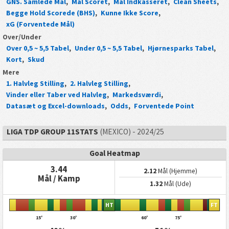
GNS. Samlede Mål
,
Mål Scoret
,
Mål Indkasseret
,
Clean Sheets
,
Begge Hold Scorede (BHS)
,
Kunne Ikke Score
,
xG (Forventede Mål)
Over/Under
Over 0,5 ~ 5,5 Tabel
,
Under 0,5 ~ 5,5 Tabel
,
Hjørnesparks Tabel
,
Kort
,
Skud
Mere
1. Halvleg Stilling
,
2. Halvleg Stilling
,
Vinder eller Taber ved Halvleg
,
Markedsværdi
,
Datasæt og Excel-downloads
,
Odds
,
Forventede Point
LIGA TDP GROUP 11STATS
(MEXICO) - 2024/25
Goal Heatmap
3.44
2.12
Mål (Hjemme)
Mål / Kamp
1.32
Mål (Ude)
HT
FT
15'
30'
60'
75'