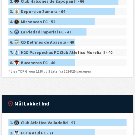
2.
Club Halcones de Zapopan II - 66
3.
Deportivo Zamora - 64
4.
Michoacan FC - 52
5.
La Piedad Imperial FC - 47
6.
CD Delfines de Abasolo - 40
7.
H2O Purepechas FC Club Atletico Morelia II - 40
8.
Bucaneros FC - 40
* Liga TDP Group 11 Klub Stats fra 2024/25 sæsonen
Mål Lukket Ind
1.
Club Atletico Valladolid - 97
2.
Furia Azul FC - 71