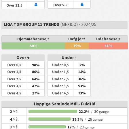
Over 5.5
Over 12.5
LIGA TDP GROUP 11 TRENDS
(MEXICO) - 2024/25
Hjemmebanesejr
Uafgjort
Udebanesejr
50%
19%
31%
Over +
Under -
98%
2%
Over 0,5
Under 0,5
86%
14%
Over 1,5
Under 1,5
64%
36%
Over 2,5
Under 2,5
47%
53%
Over 3,5
Under 3,5
27%
73%
Over 4,5
Under 4,5
Hyppige Samlede Mål - Fuldtid
2
Mål
22.2%
/
30
gange
4
Mål
19.3%
/
26
gange
3
Mål
17%
/
23
gange