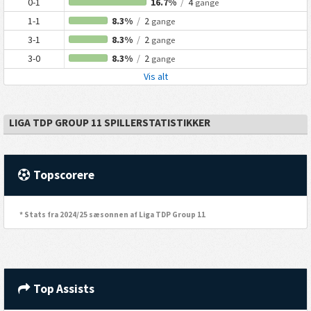
0-1
16.7%
/
4
gange
1-1
8.3%
/
2
gange
3-1
8.3%
/
2
gange
3-0
8.3%
/
2
gange
Vis alt
LIGA TDP GROUP 11 SPILLERSTATISTIKKER
Topscorere
* Stats fra 2024/25 sæsonnen af Liga TDP Group 11
Top Assists