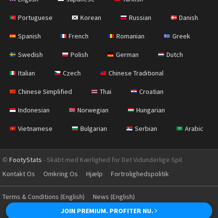
Portuguese
Korean
Russian
Danish
Spanish
French
Romanian
Greek
Swedish
Polish
German
Dutch
Italian
Czech
Chinese Traditional
Chinese Simplified
Thai
Croatian
Indonesian
Norwegian
Hungarian
Vietnamese
Bulgarian
Serbian
Arabic
©
FootyStats
- Skabt med Kærlighed for Det Vidunderlige Spil
Kontakt Os
Omkring Os
Hjælp
Fortrolighedspolitik
Terms & Conditions (English)
News (English)
JOIN PREMIUM. PROFITER NU.