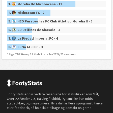
3.
Morelia Ud Michoacana - 11
4.
Michoacan FC - 7
5.
H2O Purepechas FC Club Atletico Morelia II - 5
6.
CD Delfines de Abasolo - 4
7.
La Piedad Imperial FC - 4
8.
Furia Azul FC - 3
* Liga TDP Group 11 Klub Stats fra 2024/25 sæsonen
FootyStats er din bedste ressource for statistikker som Mål,
Over 2,5/Under 2,5, Halvleg/Fuldtid, Dynamiske live odds
statistikker, og meget mere. Hvis du har flere spørgsmål, tanker
eller feedback, så hold ikke tilbage og kontakt os gerne.