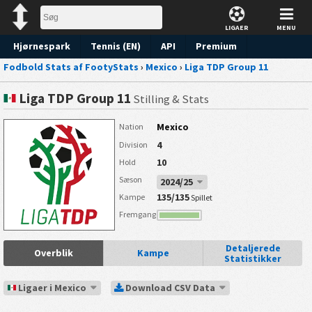
LIGAER
MENU
Hjørnespark
Tennis (EN)
API
Premium
Fodbold Stats af FootyStats
›
Mexico
›
Liga TDP Group 11
Forudsigelse
Liga TDP Group 11
Stilling & Stats
Mexico
Nation
4
Division
10
Hold
Sæson
2024/25
135/135
Kampe
Spillet
Fremgang
Detaljerede
Overblik
Kampe
Statistikker
Ligaer i Mexico
Download CSV Data