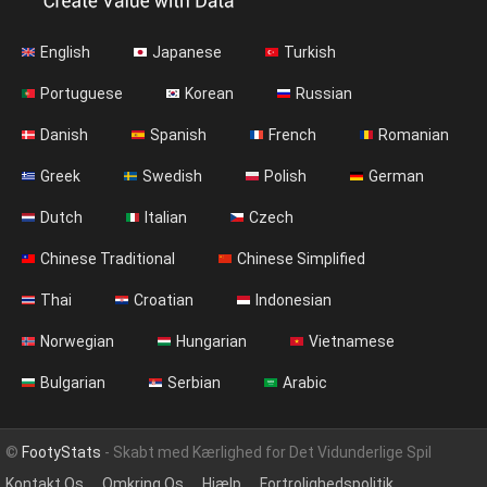
English
Japanese
Turkish
Portuguese
Korean
Russian
Danish
Spanish
French
Romanian
Greek
Swedish
Polish
German
Dutch
Italian
Czech
Chinese Traditional
Chinese Simplified
Thai
Croatian
Indonesian
Norwegian
Hungarian
Vietnamese
Bulgarian
Serbian
Arabic
©
FootyStats
- Skabt med Kærlighed for Det Vidunderlige Spil
Kontakt Os
Omkring Os
Hjælp
Fortrolighedspolitik