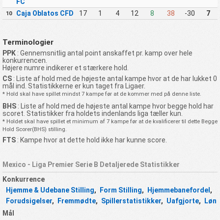
FC
Caja Oblatos CFD
17
1
4
12
8
38
-30
7
10
Terminologier
PPK
: Gennemsnitlig antal point anskaffet pr. kamp over hele
konkurrencen.
Højere numre indikerer et stærkere hold.
CS
: Liste af hold med de højeste antal kampe hvor at de har lukket 0
mål ind. Statistikkerne er kun taget fra Ligaer.
* Hold skal have spillet mindst 7 kampe før at de kommer med på denne liste.
BHS
: Liste af hold med de højeste antal kampe hvor begge hold har
scoret. Statistikker fra holdets indenlands liga tæller kun.
* Holdet skal have spillet et minimum af 7 kampe før at de kvalificerer til dette Begge
Hold Scorer(BHS) stilling.
FTS
: Kampe hvor at dette hold ikke har kunne score.
Mexico - Liga Premier Serie B Detaljerede Statistikker
Konkurrence
Hjemme & Udebane Stilling
,
Form Stilling
,
Hjemmebanefordel
,
Forudsigelser
,
Fremmødte
,
Spillerstatistikker
,
Uafgjorte
,
Løn
Mål