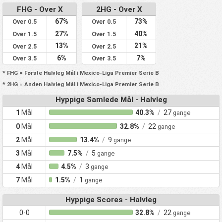
FHG - Over X
2HG - Over X
67%
73%
Over 0.5
Over 0.5
27%
40%
Over 1.5
Over 1.5
13%
21%
Over 2.5
Over 2.5
6%
7%
Over 3.5
Over 3.5
* FHG = Første Halvleg Mål i Mexico-Liga Premier Serie B
* 2HG = Anden Halvleg Mål i Mexico-Liga Premier Serie B
Hyppige Samlede Mål - Halvleg
1
Mål
40.3%
/
27
gange
0
Mål
32.8%
/
22
gange
2
Mål
13.4%
/
9
gange
3
Mål
7.5%
/
5
gange
4
Mål
4.5%
/
3
gange
7
Mål
1.5%
/
1
gange
Hyppige Scores - Halvleg
0-0
32.8%
/
22
gange