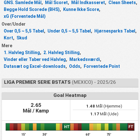
GNS. Samlede Mål
,
Mål Scoret
,
Mål Indkasseret
,
Clean Sheets
,
Begge Hold Scorede (BHS)
,
Kunne Ikke Score
,
xG (Forventede Mål)
Over/Under
Over 0,5 ~ 5,5 Tabel
,
Under 0,5 ~ 5,5 Tabel
,
Hjørnesparks Tabel
,
Kort
,
Skud
Mere
1. Halvleg Stilling
,
2. Halvleg Stilling
,
Vinder eller Taber ved Halvleg
,
Markedsværdi
,
Datasæt og Excel-downloads
,
Odds
,
Forventede Point
LIGA PREMIER SERIE BSTATS
(MEXICO) - 2025/26
Goal Heatmap
2.65
1.48
Mål (Hjemme)
Mål / Kamp
1.17
Mål (Ude)
HT
FT
15'
30'
60'
75'