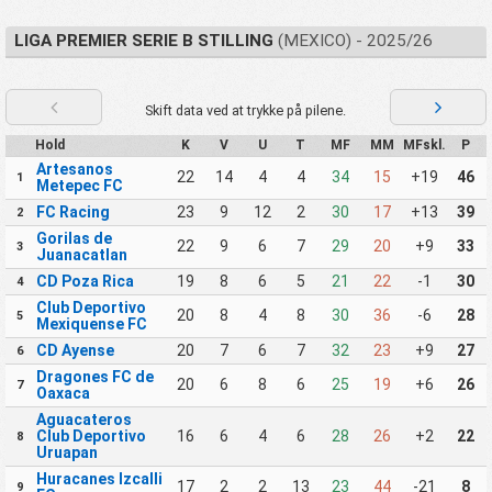
LIGA PREMIER SERIE B STILLING
(MEXICO) - 2025/26
Skift data ved at trykke på pilene.
Hold
K
V
U
T
MF
MM
MFskl.
P
Artesanos
22
14
4
4
34
15
+19
46
1
Metepec FC
FC Racing
23
9
12
2
30
17
+13
39
2
Gorilas de
22
9
6
7
29
20
+9
33
3
Juanacatlan
CD Poza Rica
19
8
6
5
21
22
-1
30
4
Club Deportivo
20
8
4
8
30
36
-6
28
5
Mexiquense FC
CD Ayense
20
7
6
7
32
23
+9
27
6
Dragones FC de
20
6
8
6
25
19
+6
26
7
Oaxaca
Aguacateros
Club Deportivo
16
6
4
6
28
26
+2
22
8
Uruapan
Huracanes Izcalli
17
2
2
13
23
44
-21
8
9