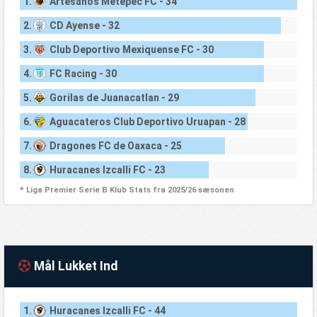
1.
Artesanos Metepec FC - 34
2.
CD Ayense - 32
3.
Club Deportivo Mexiquense FC - 30
4.
FC Racing - 30
5.
Gorilas de Juanacatlan - 29
6.
Aguacateros Club Deportivo Uruapan - 28
7.
Dragones FC de Oaxaca - 25
8.
Huracanes Izcalli FC - 23
* Liga Premier Serie B Klub Stats fra 2025/26 sæsonen
Mål Lukket Ind
1.
Huracanes Izcalli FC - 44