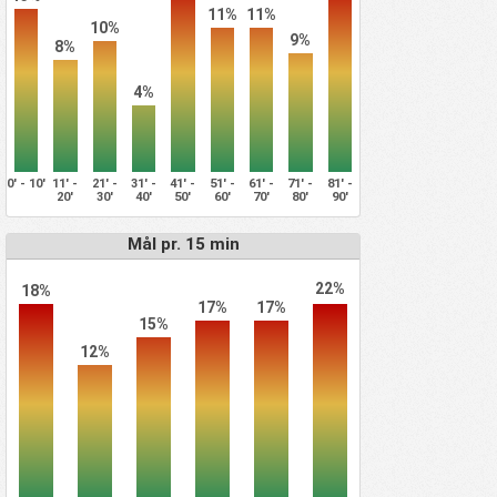
11%
11%
10%
9%
8%
4%
0' - 10'
11' -
21' -
31' -
41' -
51' -
61' -
71' -
81' -
20'
30'
40'
50'
60'
70'
80'
90'
Mål pr. 15 min
22%
18%
17%
17%
15%
12%