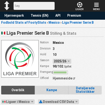
LIGAER
MENU
Hjørnespark
Tennis (EN)
API
Premium
Fodbold Stats af FootyStats
›
Mexico
›
Liga Premier Serie B
Forudsigelse
Liga Premier Serie B
Stilling & Stats
Nation
Mexico
Division
3
Hold
10
Sæson
2025/26
Kampe
98/102
Spillet
Fremgang
Officiel
Hjemmeside
Detaljerede
Overblik
Kampe
Statistikker
Ligaer i Mexico
Download CSV Data