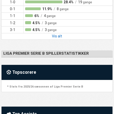
1-0
28.4%
/
19
gange
0-1
11.9%
/
8
gange
1-1
6%
/
4
gange
1-2
4.5%
/
3
gange
3-1
4.5%
/
3
gange
Vis alt
LIGA PREMIER SERIE B SPILLERSTATISTIKKER
Topscorere
* Stats fra 2025/26 sæsonnen af Liga Premier Serie B