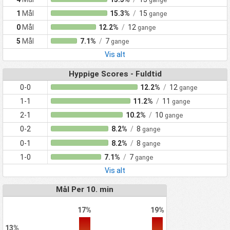
1
Mål
15.3%
/
15
gange
0
Mål
12.2%
/
12
gange
5
Mål
7.1%
/
7
gange
Vis alt
Hyppige Scores - Fuldtid
0-0
12.2%
/
12
gange
1-1
11.2%
/
11
gange
2-1
10.2%
/
10
gange
0-2
8.2%
/
8
gange
0-1
8.2%
/
8
gange
1-0
7.1%
/
7
gange
Vis alt
Mål Per 10. min
17%
19%
13%