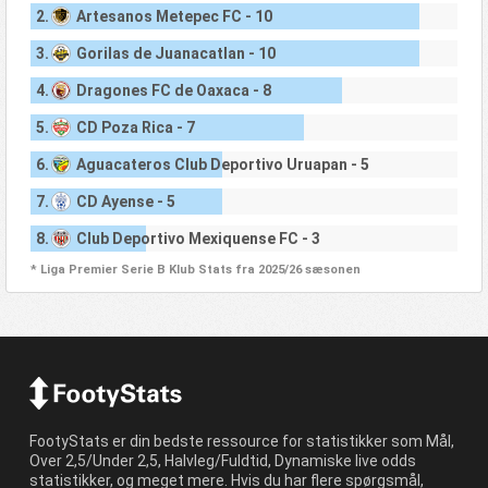
2.
Artesanos Metepec FC - 10
3.
Gorilas de Juanacatlan - 10
4.
Dragones FC de Oaxaca - 8
5.
CD Poza Rica - 7
6.
Aguacateros Club Deportivo Uruapan - 5
7.
CD Ayense - 5
8.
Club Deportivo Mexiquense FC - 3
* Liga Premier Serie B Klub Stats fra 2025/26 sæsonen
FootyStats er din bedste ressource for statistikker som Mål,
Over 2,5/Under 2,5, Halvleg/Fuldtid, Dynamiske live odds
statistikker, og meget mere. Hvis du har flere spørgsmål,