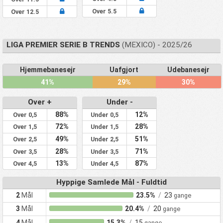
Over 5.5
Over 12.5
LIGA PREMIER SERIE B TRENDS
(MEXICO) - 2025/26
Hjemmebanesejr
Uafgjort
Udebanesejr
41%
29%
30%
Over +
Under -
88%
12%
Over 0,5
Under 0,5
72%
28%
Over 1,5
Under 1,5
49%
51%
Over 2,5
Under 2,5
28%
71%
Over 3,5
Under 3,5
13%
87%
Over 4,5
Under 4,5
Hyppige Samlede Mål - Fuldtid
2
Mål
23.5%
/
23
gange
3
Mål
20.4%
/
20
gange
4
Mål
15.3%
/
15
gange