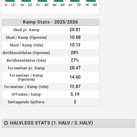
0' - 15'
16' - 30'
31' - 45'
46' - 60'
61' - 75'
76' - 90'
Kamp Stats - 2025/2026
20.81
Skud pr. Kamp
10.68
Skud / Kamp (Hjemme)
10.13
Skud / Kamp (Ude)
28%
Boldbesiddelse (Hjemme)
27%
Boldbesiddelse (Ude)
28.47
forseelser pr. Kamp
forseelser / Kamp
14.60
(Hjemme)
13.87
forseelser / Kamp (Ude)
5.19
Offsides / kamp
2
Deltagende Spillere
HALVLEGS STATS (1. HALV / 2. HALV)