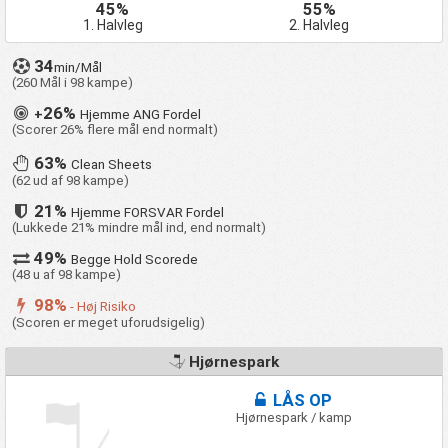
45%
55%
1. Halvleg
2. Halvleg
34
min/Mål
(260 Mål i 98 kampe)
26%
+
Hjemme ANG Fordel
(Scorer 26% flere mål end normalt)
63%
Clean Sheets
(62 ud af 98 kampe)
21%
Hjemme FORSVAR Fordel
(Lukkede 21% mindre mål ind, end normalt)
49%
Begge Hold Scorede
(48 u af 98 kampe)
98%
- Høj Risiko
(Scoren er meget uforudsigelig)
Hjørnespark
LÅS OP
Hjørnespark / kamp