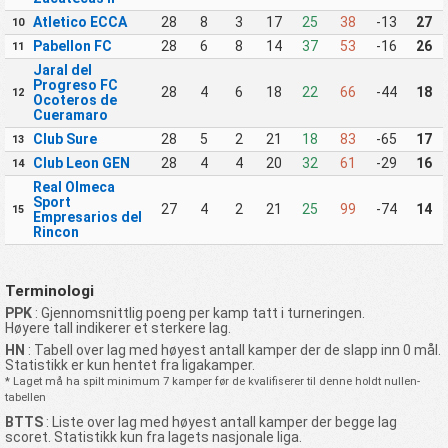
Atletico ECCA
28
8
3
17
25
38
-13
27
10
Pabellon FC
28
6
8
14
37
53
-16
26
11
Jaral del
Progreso FC
28
4
6
18
22
66
-44
18
12
Ocoteros de
Cueramaro
Club Sure
28
5
2
21
18
83
-65
17
13
Club Leon GEN
28
4
4
20
32
61
-29
16
14
Real Olmeca
Sport
27
4
2
21
25
99
-74
14
15
Empresarios del
Rincon
Terminologi
PPK
: Gjennomsnittlig poeng per kamp tatt i turneringen.
Høyere tall indikerer et sterkere lag.
HN
: Tabell over lag med høyest antall kamper der de slapp inn 0 mål.
Statistikk er kun hentet fra ligakamper.
* Laget må ha spilt minimum 7 kamper før de kvalifiserer til denne holdt nullen-
tabellen
BTTS
: Liste over lag med høyest antall kamper der begge lag
scoret. Statistikk kun fra lagets nasjonale liga.