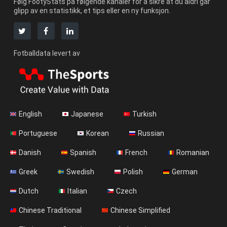
Følg FootyStats på følgende kanaler for å sikre at du aldri går
glipp av en statistikk, et tips eller en ny funksjon.
Fotballdata levert av
English
Japanese
Turkish
Portuguese
Korean
Russian
Danish
Spanish
French
Romanian
Greek
Swedish
Polish
German
Dutch
Italian
Czech
Chinese Traditional
Chinese Simplified