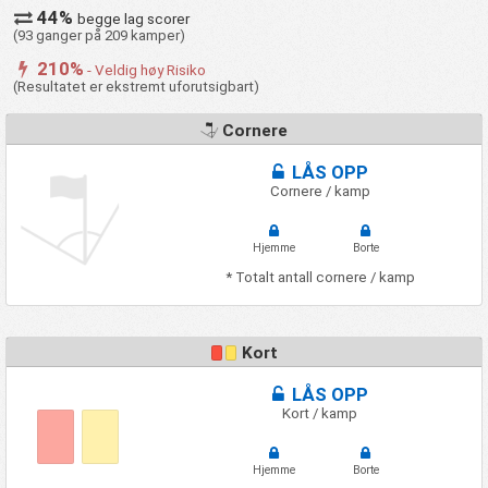
44%
begge lag scorer
(93 ganger på 209 kamper)
210%
- Veldig høy Risiko
(Resultatet er ekstremt uforutsigbart)
Cornere
LÅS OPP
Cornere / kamp
Hjemme
Borte
* Totalt antall cornere / kamp
Kort
LÅS OPP
Kort / kamp
Hjemme
Borte