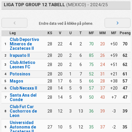
LIGA TDP GROUP 12 TABELL
(MEXICO) - 2024/25
Endre data ved å klikke på pilene.
Lag
KS
V
U
T
MF
MM
MF
Poeng
Club Deportivo
Mineros de
28
22
4
2
70
20
+50
70
1
Zacatecas II
Irapuato II
28
20
2
6
85
26
+59
62
2
Club Atletico
28
20
2
6
75
24
+51
62
3
Leones FC
Potosinos
28
20
1
7
52
31
+21
61
4
Magos
28
17
6
5
66
28
+38
57
5
Club Necaxa II
28
14
5
9
57
37
+20
47
6
Santa Ana del
28
14
5
9
50
43
+7
47
7
Conde
Club Fut Car
Cachorros de
28
12
3
13
36
39
-3
39
8
Leon
Universidad
Autonoma de
27
10
5
12
35
37
-2
35
9
Zacatecas II