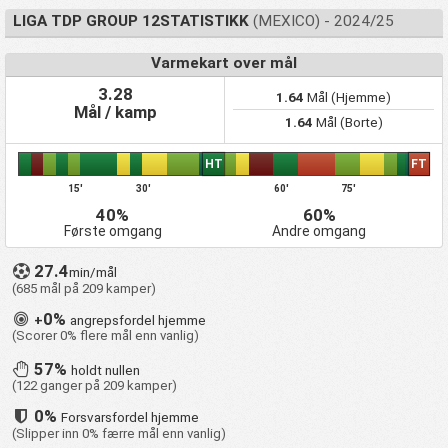
LIGA TDP GROUP 12STATISTIKK
(MEXICO) - 2024/25
Varmekart over mål
3.28
1.64
Mål (Hjemme)
Mål / kamp
1.64
Mål (Borte)
HT
FT
15'
30'
60'
75'
40%
60%
Første omgang
Andre omgang
27.4
min/mål
(685 mål på 209 kamper)
0%
+
angrepsfordel hjemme
(Scorer 0% flere mål enn vanlig)
57%
holdt nullen
(122 ganger på 209 kamper)
0%
Forsvarsfordel hjemme
(Slipper inn 0% færre mål enn vanlig)