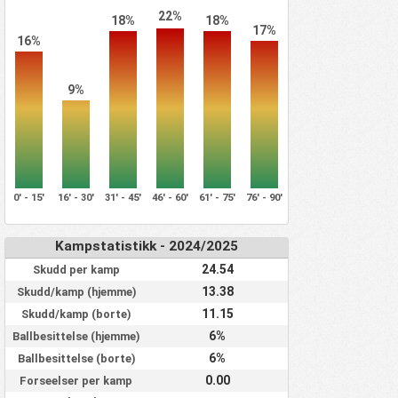
22%
18%
18%
17%
16%
9%
0' - 15'
16' - 30'
31' - 45'
46' - 60'
61' - 75'
76' - 90'
Kampstatistikk - 2024/2025
24.54
Skudd per kamp
13.38
Skudd/kamp (hjemme)
11.15
Skudd/kamp (borte)
6%
Ballbesittelse (hjemme)
6%
Ballbesittelse (borte)
0.00
Forseelser per kamp