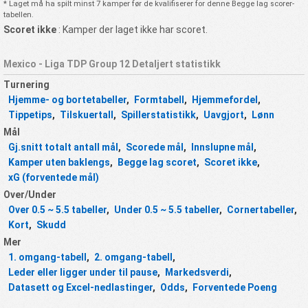
* Laget må ha spilt minst 7 kamper før de kvalifiserer for denne Begge lag scorer-
tabellen.
Scoret ikke
: Kamper der laget ikke har scoret.
Mexico - Liga TDP Group 12 Detaljert statistikk
Turnering
Hjemme- og bortetabeller
,
Formtabell
,
Hjemmefordel
,
Tippetips
,
Tilskuertall
,
Spillerstatistikk
,
Uavgjort
,
Lønn
Mål
Gj.snitt totalt antall mål
,
Scorede mål
,
Innslupne mål
,
Kamper uten baklengs
,
Begge lag scoret
,
Scoret ikke
,
xG (forventede mål)
Over/Under
Over 0.5 ~ 5.5 tabeller
,
Under 0.5 ~ 5.5 tabeller
,
Cornertabeller
,
Kort
,
Skudd
Mer
1. omgang-tabell
,
2. omgang-tabell
,
Leder eller ligger under til pause
,
Markedsverdi
,
Datasett og Excel-nedlastinger
,
Odds
,
Forventede Poeng