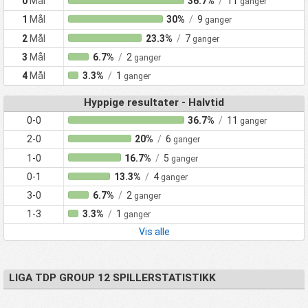
0
Mål
36.7%
/
11
ganger
1
Mål
30%
/
9
ganger
2
Mål
23.3%
/
7
ganger
3
Mål
6.7%
/
2
ganger
4
Mål
3.3%
/
1
ganger
Hyppige resultater - Halvtid
0-0
36.7%
/
11
ganger
2-0
20%
/
6
ganger
1-0
16.7%
/
5
ganger
0-1
13.3%
/
4
ganger
3-0
6.7%
/
2
ganger
1-3
3.3%
/
1
ganger
Vis alle
LIGA TDP GROUP 12 SPILLERSTATISTIKK