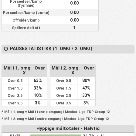
Forseelser/kamp
0.00
(hjemme)
0.00
Forseelser/kamp (borte)
0.00
Offsider/kamp
1
Spillere deltatt
PAUSESTATISTIKK (1. OMG / 2. OMG)
Mål i 1. omg - Over
Mål i 2. omg. - Over
X
X
63%
80%
Over 0.5
Over 0.5
33%
47%
Over 1.5
Over 1.5
10%
33%
Over 2.5
Over 2.5
3%
3%
Over 3.5
Over 3.5
* Mål i 1. omg = Mål i første omgang i Mexico-Liga TDP Group 12
* Mål i 2. omg = Mål i andre omgang i Mexico-Liga TDP Group 12
Hyppige måltotaler - Halvtid