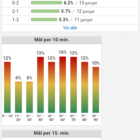
0-2
6.2%
/
13
ganger
2-1
5.7%
/
12
ganger
1-2
5.3%
/
11
ganger
Vis alle
Mål per 10 min.
16%
13%
13%
12%
12%
12%
10%
6%
6%
0' - 10'
11' -
21' -
31' -
41' -
51' -
61' -
71' -
81' -
20'
30'
40'
50'
60'
70'
80'
90'
Mål per 15. min.