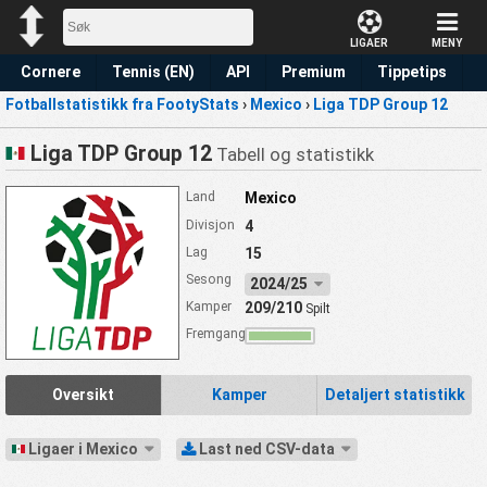
LIGAER
MENY
Cornere
Tennis (EN)
API
Premium
Tippetips
Fotballstatistikk fra FootyStats
›
Mexico
›
Liga TDP Group 12
Liga TDP Group 12
Tabell og statistikk
Land
Mexico
Divisjon
4
Lag
15
Sesong
2024/25
Kamper
209/210
Spilt
Fremgang
Oversikt
Kamper
Detaljert statistikk
Ligaer i Mexico
Last ned CSV-data