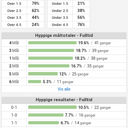
79%
21%
Over 1.5
Under 1.5
62%
38%
Over 2.5
Under 2.5
44%
56%
Over 3.5
Under 3.5
24%
76%
Over 4.5
Under 4.5
Hyppige måltotaler - Fulltid
4
Mål
19.6%
/
41
ganger
3
Mål
18.7%
/
39
ganger
1
Mål
18.2%
/
38
ganger
2
Mål
16.7%
/
35
ganger
5
Mål
12%
/
25
ganger
6
Mål
5.3%
/
11
ganger
Vis alle
Hyppige resultater - Fulltid
0-1
10.5%
/
22
ganger
1-0
7.7%
/
16
ganger
1-1
6.7%
/
14
ganger