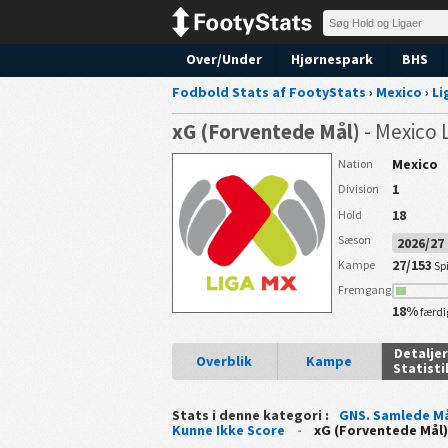
Over/Under
Hjørnespark
BHS
Fodbold Stats af FootyStats
›
Mexico
›
Li
xG (Forventede Mål)
- Mexico 
Mexico
Nation
1
Division
18
Hold
Sæson
2026/2
27/153
Kampe
Spi
Fremgang
18%
færdi
Detalje
Overblik
Kampe
Statisti
Stats i denne kategori :
GNS. Samlede M
Kunne Ikke Score
-
xG (Forventede Mål)