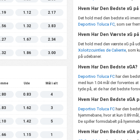
Hvem Har Den Bedste xG på
1.19
1.12
2.17
Det hold med den bedste xG imen
Deportivo Toluca FC
, som ser frem
1.56
1.32
3.83
Hvem Har Den Værste xG p
1.27
1.67
2.34
Det hold med den værste xG på 
Xoloitzcuintles de Caliente
, som ku
1.32
1.86
3.00
på udebaner.
Hvem Har Den Bedste xGA?
Deportivo Toluca FC
har den bedst
med kun 1.04 mål der forventes at
emme
Ude
Mål i alt
tyde på, at de har det bedste fors
2.80
0.83
4
Hvem Har Den Bedste xGA 
1.83
1.62
3
Deportivo Toluca FC
har den bedst
hjemmebane, hvor at kun 0.89 mål, 
De spiller formidabelt på hjemme
2.10
1.42
5
Hvem Har Den Bedste xGA 
1.66
1.15
1