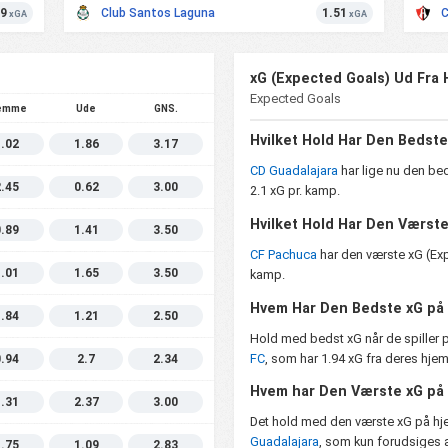
39
Club Santos Laguna
1.51
C
xGA
xGA
xG (Expected Goals) Ud Fra 
Expected Goals
emme
Ude
GNS.
Hvilket Hold Har Den Bedste
1.02
1.86
3.17
CD Guadalajara
har lige nu den be
2.45
0.62
3.00
2.1 xG pr. kamp.
Hvilket Hold Har Den Værst
0.89
1.41
3.50
CF Pachuca
har den værste xG (Exp
1.01
1.65
3.50
kamp.
Hvem Har Den Bedste xG p
1.84
1.21
2.50
Hold med bedst xG når de spille
FC
, som har 1.94 xG fra deres hje
0.94
2.7
2.34
Hvem har Den Værste xG p
1.31
2.37
3.00
Det hold med den værste xG på 
Guadalajara
, som kun forudsiges 
1.75
1.09
2.83