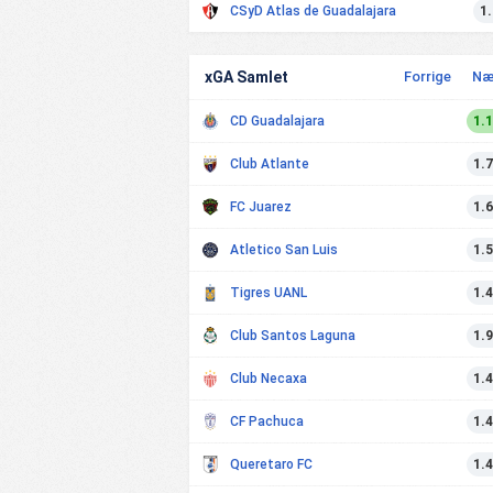
CSyD Atlas de Guadalajara
1
xGA Samlet
Forrige
Næ
CD Guadalajara
1.
Club Atlante
1.
FC Juarez
1.
Atletico San Luis
1.
Tigres UANL
1.
Club Santos Laguna
1.
Club Necaxa
1.
CF Pachuca
1.
Queretaro FC
1.