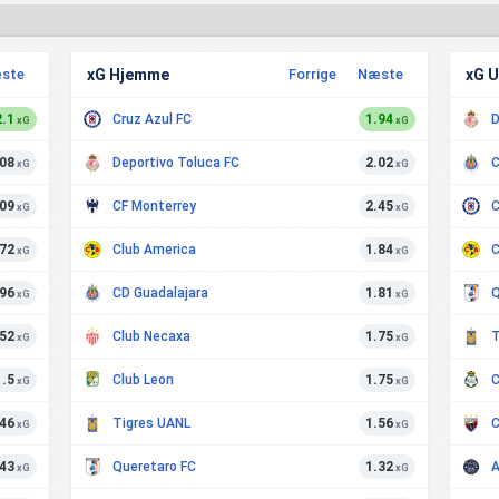
ste
xG Hjemme
Forrige
Næste
xG 
2.1
Cruz Azul FC
1.94
D
xG
xG
.08
Deportivo Toluca FC
2.02
C
xG
xG
.09
CF Monterrey
2.45
C
xG
xG
.72
Club America
1.84
C
xG
xG
.96
CD Guadalajara
1.81
Q
xG
xG
.52
Club Necaxa
1.75
T
xG
xG
1.5
Club Leon
1.75
C
xG
xG
.46
Tigres UANL
1.56
C
xG
xG
.43
Queretaro FC
1.32
A
xG
xG