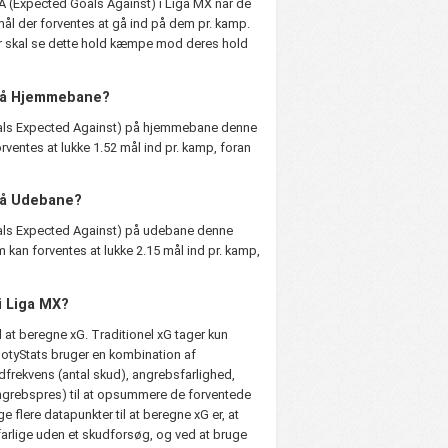
 (Expected Goals Against) i Liga MX når de
ål der forventes at gå ind på dem pr. kamp.
er skal se dette hold kæmpe mod deres hold
på Hjemmebane?
als Expected Against) på hjemmebane denne
rventes at lukke 1.52 mål ind pr. kamp, foran
på Udebane?
als Expected Against) på udebane denne
m kan forventes at lukke 2.15 mål ind pr. kamp,
i Liga MX?
l at beregne xG. Traditionel xG tager kun
ootyStats bruger en kombination af
dfrekvens (antal skud), angrebsfarlighed,
ngrebspres) til at opsummere de forventede
e flere datapunkter til at beregne xG er, at
arlige uden et skudforsøg, og ved at bruge