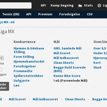
API
Kamp Søgning
Stats
Li
Tennis (EN)
API
Premium
Forudsigelse
CSV
ga MX
›
xG
Liga MX
Konkurrence
Mål
Over/U
Hjemme & Udebane
GNS. Samlede Mål
Over 0,5 
Stilling
Mål Scoret
Under 0,5
Form Stilling
Mål Indkasseret
Hjørnesp
7
Hjemmebanefordel
Clean Sheets
Kort
llet
Forudsigelser
Begge Hold Scorede
Skud
Fremmødte
(BHS)
ggjort
Spillerstatistikker
Kunne Ikke Score
Uafgjorte
xG (Forventede Mål)
rede
Løn
kker
ål
-
Mål Scoret
-
Mål Indkasseret
-
Clean Sheets
-
Begge Ho