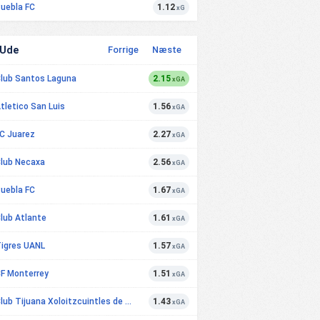
uebla FC
1.12
xG
 Ude
Forrige
Næste
lub Santos Laguna
2.15
xGA
tletico San Luis
1.56
xGA
C Juarez
2.27
xGA
lub Necaxa
2.56
xGA
uebla FC
1.67
xGA
lub Atlante
1.61
xGA
igres UANL
1.57
xGA
F Monterrey
1.51
xGA
Club Tijuana Xoloitzcuintles de Caliente
1.43
xGA