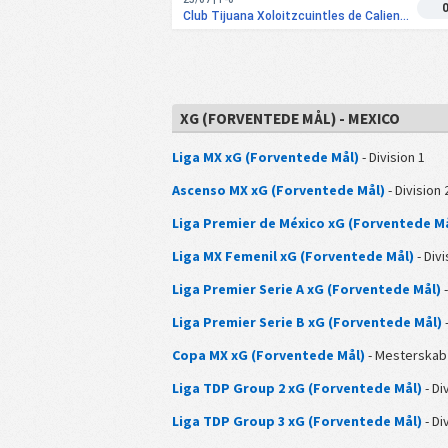
Club Tijuana Xoloitzcuintles de Caliente vs Club Leon
XG (FORVENTEDE MÅL) - MEXICO
Liga MX xG (Forventede Mål)
- Division 1
Ascenso MX xG (Forventede Mål)
- Division 
Liga Premier de México xG (Forventede M
Liga MX Femenil xG (Forventede Mål)
- Divi
Liga Premier Serie A xG (Forventede Mål)
-
Liga Premier Serie B xG (Forventede Mål)
-
Copa MX xG (Forventede Mål)
- Mesterskab
Liga TDP Group 2 xG (Forventede Mål)
- Di
Liga TDP Group 3 xG (Forventede Mål)
- Di