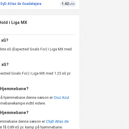
SyD Atlas de Guadalajara
1.42
xGA
Hold i Liga MX
 xG?
dste xG (Expected Goals For) i Liga MX med
e xG?
ected Goals For) i Liga MX med 1.25 xG pr.
å Hjemmebane?
r på hjemmebane denne sæson er
Cruz Azul
mmebanekampe indtil videre.
å Hjemmebane?
hjemmebane denne sæson er
CSyD Atlas de
at få 0.89 xG pr. kamp på hjemmebane.