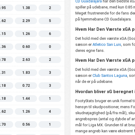
CD Guadalajara
har den bedste xGA
spiller på udebane, med kun 0.85 m
0.95
1.38
2
Meget frustrerende for de fans d
på hjemmebane CD Guadalajara.
1.62
2.29
5
Hvem Har Den Værste xGA 
1.15
1.26
6
Det hold med den værste xGA (Go
sæson er
Atletico San Luis
, som fo
1.36
0.60
0
deres egne fans.
0.78
2.63
2
Hvem Har Den Værste xGA 
Det hold med den værste xGA (Go
1.31
1.83
3
sæson er
Club Santos Laguna
, so
når de er på udebane.
2.18
0.72
3
Hvordan bliver xG beregnet 
1.18
1.44
1
FootyStats bruger en unik formel ti
hensyn til skudpositioner, mens F
1.62
1.26
4
skudnøjagtighed (på/fra mål), sku
angrebspres (antal og dybde af a
2.70
0.56
1
mål for Liga MX. Grunden til at brug
mange angreb kan være ekstremt f