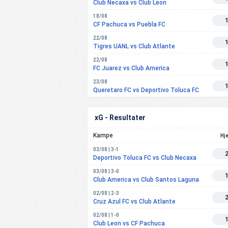
Club Necaxa vs Club Leon
18/08
CF Pachuca vs Puebla FC
22/08
Tigres UANL vs Club Atlante
22/08
FC Juarez vs Club America
23/08
Queretaro FC vs Deportivo Toluca FC
xG - Resultater
Kampe
Hj
03/08 | 3-1
Deportivo Toluca FC vs Club Necaxa
03/08 | 3-0
Club America vs Club Santos Laguna
02/08 | 2-3
Cruz Azul FC vs Club Atlante
02/08 | 1-0
Club Leon vs CF Pachuca