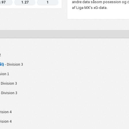
andre data såsom posession og d
0.97
1.27
1
af Liga MX's xG-data.
2
ål)
- Division 3
sion 1
 Division 3
 Division 3
vision 4
vision 4