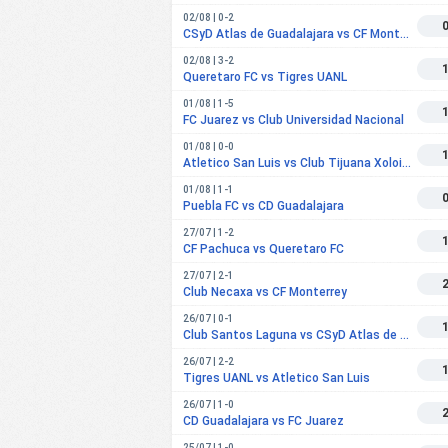
02/08 | 0-2
CSyD Atlas de Guadalajara vs CF Monterrey
02/08 | 3-2
Queretaro FC vs Tigres UANL
01/08 | 1-5
FC Juarez vs Club Universidad Nacional
01/08 | 0-0
Atletico San Luis vs Club Tijuana Xoloitzcuintles de Caliente
01/08 | 1-1
Puebla FC vs CD Guadalajara
27/07 | 1-2
CF Pachuca vs Queretaro FC
27/07 | 2-1
Club Necaxa vs CF Monterrey
26/07 | 0-1
Club Santos Laguna vs CSyD Atlas de Guadalajara
26/07 | 2-2
Tigres UANL vs Atletico San Luis
26/07 | 1-0
CD Guadalajara vs FC Juarez
25/07 | 1-0