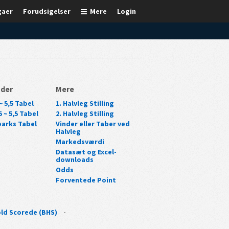
gaer
Forudsigelser
Mere
Login
nder
Mere
~ 5,5 Tabel
1. Halvleg Stilling
 ~ 5,5 Tabel
2. Halvleg Stilling
arks Tabel
Vinder eller Taber ved
Halvleg
Markedsværdi
Datasæt og Excel-
downloads
Odds
Forventede Point
ld Scorede (BHS)
-