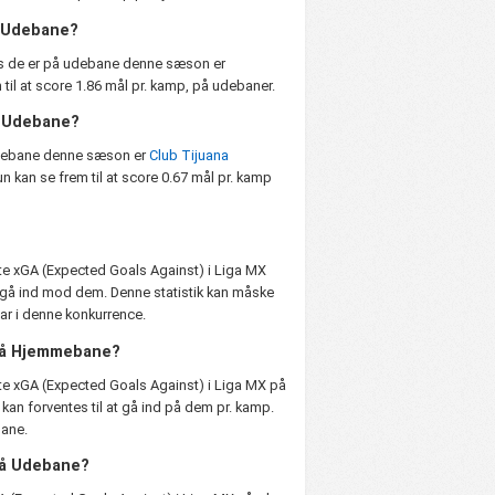
 Udebane?
s de er på udebane denne sæson er
 til at score 1.86 mål pr. kamp, på udebaner.
å Udebane?
udebane denne sæson er
Club Tijuana
n kan se frem til at score 0.67 mål pr. kamp
e xGA (Expected Goals Against) i Liga MX
 gå ind mod dem. Denne statistik kan måske
var i denne konkurrence.
på Hjemmebane?
e xGA (Expected Goals Against) i Liga MX på
kan forventes til at gå ind på dem pr. kamp.
bane.
på Udebane?