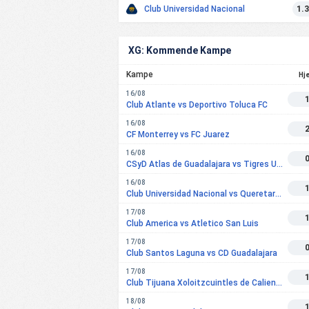
Club Universidad Nacional
1.
XG: Kommende Kampe
Kampe
Hj
16/08
Club Atlante vs Deportivo Toluca FC
16/08
CF Monterrey vs FC Juarez
16/08
CSyD Atlas de Guadalajara vs Tigres UANL
16/08
Club Universidad Nacional vs Queretaro FC
17/08
Club America vs Atletico San Luis
17/08
Club Santos Laguna vs CD Guadalajara
17/08
Club Tijuana Xoloitzcuintles de Caliente vs Cruz Azul FC
18/08