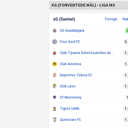
XG (FORVENTEDE MÅL) - LIGA MX
xG (Samlet)
Forrige
Næ
CD Guadalajara
Cruz Azul FC
2
Club Tijuana Xoloitzcuintles de Caliente
1
Club America
1
Deportivo Toluca FC
1
Club Leon
1
CF Monterrey
Tigres UANL
1
Queretaro FC
1