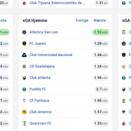
.25
Club Tijuana Xoloitzcuintles de Caliente
1.31
P
xG
xG
ste
xGA Hjemme
Forrige
Næste
xGA
11
Atletico San Luis
1.52
C
xGA
xGA
72
FC Juarez
1.29
A
xGA
xGA
61
Club Universidad Nacional
1.46
F
xGA
xGA
53
CD Guadalajara
1.24
C
xGA
xGA
45
Club Atlante
1.94
P
xGA
xGA
93
Puebla FC
2.7
C
xGA
xGA
47
CF Pachuca
1.65
T
xGA
xGA
42
Club America
1.57
C
xGA
xGA
42
Queretaro FC
1.53
xGA
xGA