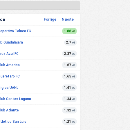
Ude
Forrige
Næste
eportivo Toluca FC
1.86
xG
D Guadalajara
2.7
xG
ruz Azul FC
2.37
xG
lub America
1.67
xG
ueretaro FC
1.65
xG
igres UANL
1.41
xG
lub Santos Laguna
1.34
xG
lub Atlante
1.32
xG
tletico San Luis
1.21
xG