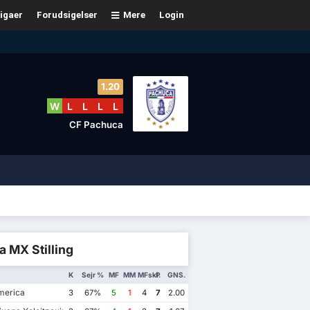
igaer
Forudsigelser
Mere
Login
1.20
W
L
L
L
L
CF Pachuca
a MX Stilling
K
Sejr %
MF
MM
MFskl.
P
GNS.
merica
3
67%
5
1
4
7
2.00