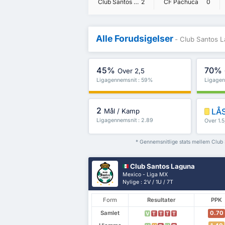
Club Santos Laguna
2
CF Pachuca
0
Alle Forudsigelser
- Club Santos 
45%
70%
Over 2,5
Ligagennemsnit : 59%
Ligagen
2
LÅS
Mål / Kamp
Ligagennemsnit : 2.89
Over 1.
* Gennemsnitlige stats mellem Clu
Club Santos Laguna
Mexico - Liga MX
Nylige : 2V / 1U / 7T
Form
Resultater
PPK
Samlet
0.70
V
T
T
T
T