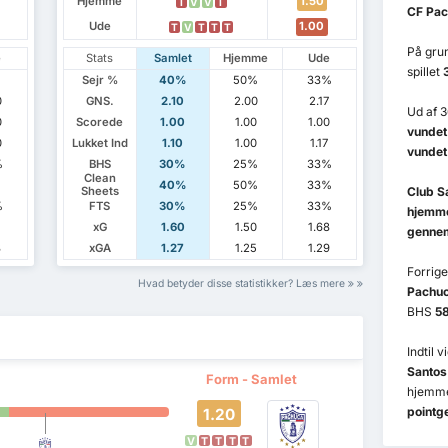
Hjemme
1.50
T
V
V
T
CF Pac
Ude
1.00
T
V
T
T
T
På grun
e
Stats
Samlet
Hjemme
Ude
spillet
Sejr %
40%
50%
33%
0
GNS.
2.10
2.00
2.17
Ud af 3
0
Scorede
1.00
1.00
1.00
vundet
0
Lukket Ind
1.10
1.00
1.17
vundet
%
BHS
30%
25%
33%
Clean
40%
50%
33%
Club S
Sheets
%
FTS
30%
25%
33%
hjemm
xG
1.60
1.50
1.68
gennem
3
xGA
1.27
1.25
1.29
Forrig
Hvad betyder disse statistikker? Læs mere
Pachu
BHS
5
Indtil 
Santos
Form - Samlet
hjemm
pointg
1.20
V
T
T
T
T