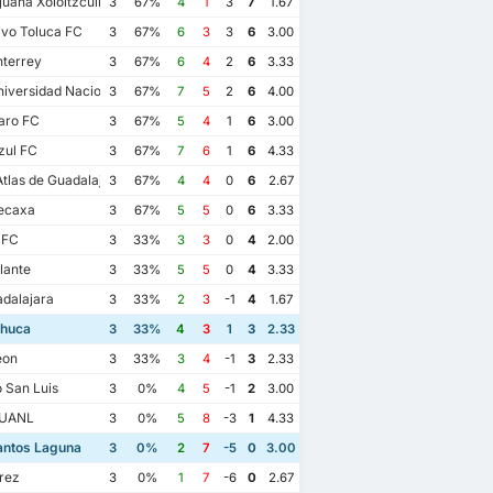
juana Xoloitzcuintles de Caliente
3
67%
4
1
3
7
1.67
vo Toluca FC
3
67%
6
3
3
6
3.00
terrey
3
67%
6
4
2
6
3.33
iversidad Nacional
3
67%
7
5
2
6
4.00
aro FC
3
67%
5
4
1
6
3.00
zul FC
3
67%
7
6
1
6
4.33
las de Guadalajara
3
67%
4
4
0
6
2.67
ecaxa
3
67%
5
5
0
6
3.33
 FC
3
33%
3
3
0
4
2.00
lante
3
33%
5
5
0
4
3.33
dalajara
3
33%
2
3
-1
4
1.67
huca
3
33%
4
3
1
3
2.33
eon
3
33%
3
4
-1
3
2.33
o San Luis
3
0%
4
5
-1
2
3.00
 UANL
3
0%
5
8
-3
1
4.33
07/05/2023
23
10/04/2023
03/09/2022
antos Laguna
3
0%
2
7
-5
0
3.00
CF Pachuca
4
huca
3
Club Santos Laguna
1
CF Pachuca
2
rez
3
0%
1
7
-6
0
2.67