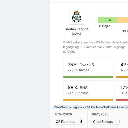
22%
8 Sejre
Santos Laguna
13 
(22%)
Club Santos Laguna vs CF Pachuca's indbyrdes
8 gange og CF Pachuca har vundet 15 gange. 
uafgjort.
75%
47
Over 1,5
27 / 36 Kampe
17 /
58%
17
BHS
21 / 36 Kampe
Club
Club Santos Laguna vs CF Pachuca Tidligere Resulta
12/04/2026
09/11/2025
CF Pachuca
4
Club Santos Laguna
1