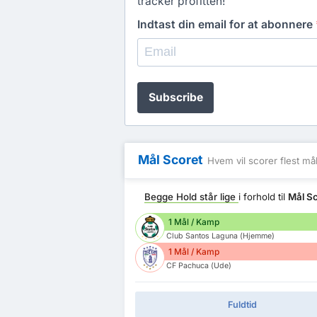
tracker profitten!
Indtast din email for at abonnere
Subscribe
Mål Scoret
Hvem vil scorer flest må
Begge Hold står lige
i forhold til
Mål S
1 Mål / Kamp
Club Santos Laguna (Hjemme)
1 Mål / Kamp
CF Pachuca (Ude)
Fuldtid