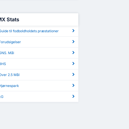
MX Stats
uide til fodboldholdets præstationer
Forudsigelser
GNS. Mål
 BHS
Over 2.5 Mål
Hjørnespark
xG