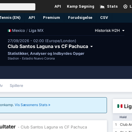
API
Kamp Søgning
Stats
L
Tennis (EN)
API
Premium
Forudsigelse
CSV
/
Liga MX
Historisk H2H
Mexico
27/09/2026 - 02:00 (Europe/London)
Club Santos Laguna vs CF Pachuca
Statistikker, Analyser og Indbyrdes Opgør
Stadion -
Estadio Nuevo Corona
lv
Spillere
sæsonkamp.
Vis Sæsonens Stats
Lig
Hold
Club A
1
ultater
- Club Santos Laguna vs CF Pachuca