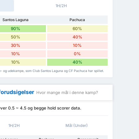
1H/2H
Santos Laguna
Pachuca
90%
60%
50%
40%
30%
10%
10%
0%
10%
40%
e- og udekampe, som Club Santos Laguna og CF Pachuca har spillet.
forudsigelser
Hvor mange mål i denne kamp?
er 0.5 ~ 4.5 og begge hold scorer data.
1H/2H
Mål (Under)