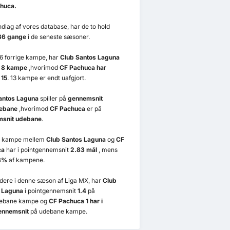
huca.
dlag af vores database, har de to hold
36 gange
i de seneste sæsoner.
6 forrige kampe, har
Club Santos Laguna
 8 kampe
,hvorimod
CF Pachuca har
 15
. 13 kampe er endt uafgjort.
antos Laguna
spiller på
gennemsnit
ebane
,hvorimod
CF Pachuca
er på
snit udebane
.
e kampe mellem
Club Santos Laguna
og
CF
ca
har i pointgennemsnit
2.83 mål
, mens
8%
af kampene.
videre i denne sæson af Liga MX, har
Club
 Laguna
i pointgennemsnit
1.4
på
ebane kampe og
CF Pachuca 1 har i
ennemsnit
på udebane kampe.