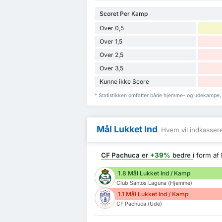
Scoret Per Kamp
Over 0,5
Over 1,5
Over 2,5
Over 3,5
Kunne ikke Score
* Statistikken omfatter både hjemme- og udekampe,
Mål Lukket Ind
Hvem vil indkasser
CF Pachuca
er
+39%
bedre
i form af
1.8 Mål Lukket Ind / Kamp
Club Santos Laguna (Hjemme)
1.1 Mål Lukket Ind / Kamp
CF Pachuca (Ude)