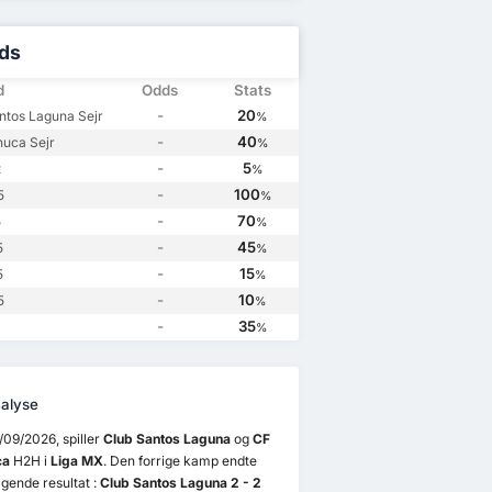
CF Pachuca
4
Club Santos Laguna
4
Club Santos Laguna
2
Club Santos Laguna
0
ds
d
Odds
Stats
-
20
ntos Laguna Sejr
%
-
40
uca Sejr
%
-
5
t
%
-
100
5
%
-
70
5
%
-
45
5
%
-
15
5
%
-
10
5
%
-
35
%
alyse
09/2026, spiller
Club Santos Laguna
og
CF
ca
H2H i
Liga MX
. Den forrige kamp endte
gende resultat :
Club Santos Laguna 2 - 2