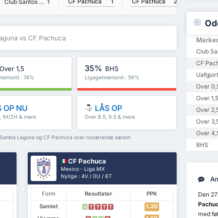
CF Pachuca
2
CF Pachuca
1
Club Santos Laguna
1
Od
Laguna vs CF Pachuca
Marke
Club Sa
CF Pach
35%
Over 1,5
BHS
Uafgjor
nemsnit : 74%
Ligagennemsnit : 59%
Over 0,
Over 1,
 OP NU
LÅS OP
Over 2,
5, 1H/2H & mere
Over 8.5, 9.5 & mere
Over 3,
Over 4,
b Santos Laguna og CF Pachuca over nuværende sæson
BHS
CF Pachuca
Mexico - Liga MX
Nylige : 4V / 0U / 6T
An
Form
Resultater
PPK
Den 27/
Pachu
Samlet
1.20
V
T
T
T
T
med føl