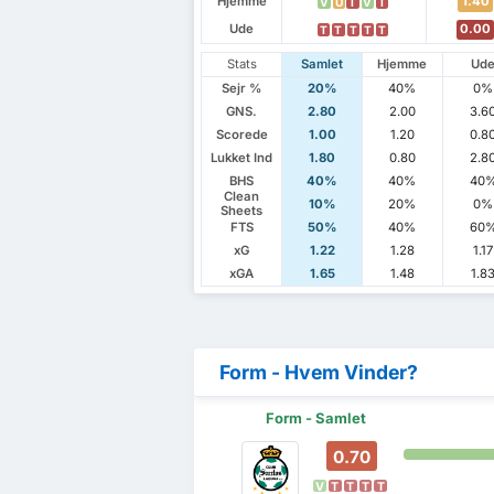
Hjemme
1.40
V
U
T
V
T
Ude
0.00
T
T
T
T
T
Stats
Samlet
Hjemme
Ud
Sejr %
20%
40%
0%
GNS.
2.80
2.00
3.6
Scorede
1.00
1.20
0.8
Lukket Ind
1.80
0.80
2.8
BHS
40%
40%
40
Clean
10%
20%
0%
Sheets
FTS
50%
40%
60
xG
1.22
1.28
1.17
xGA
1.65
1.48
1.8
Form - Hvem Vinder?
Form - Samlet
0.70
V
T
T
T
T