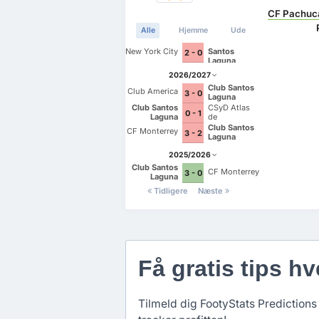
CF Pachuc
Alle
Hjemme
Ude
New York City
Santos
2 - 0
Laguna
2026/2027
Club Santos
Club America
3 - 0
Laguna
Club Santos
CSyD Atlas
0 - 1
Laguna
de
Guadalajara
Club Santos
CF Monterrey
3 - 2
Laguna
2025/2026
Club Santos
CF Monterrey
3 - 0
Laguna
Tidligere
Næste
Få gratis tips hv
Tilmeld dig FootyStats Predictions 