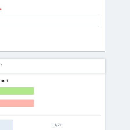
*
l?
coret
1H/2H