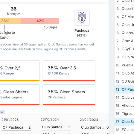
Club Ti
2
36
Deporti
3
Kampe
CF Mon
4
36%
42%
Club Un
5
15 Sejre
Pachuca
Uafgjorte
Queret
6
(42%)
(36%)
Cruz A
7
 opgør viser at 36 opgør spillet, Club Santos Laguna har vundet
CSyD At
8
13 opgør mellem Club Santos Laguna og CF Pachuca endte i
Club N
9
Puebla
10
%
36%
Over 2,5
Over 3,5
Club At
11
 36 Kampe
13 / 36 Kampe
CD Gua
12
CF Pac
13
%
36%
Clean Sheets
Clean Sheets
Club L
 Santos Laguna
CF Pachuca
14
Atletic
15
ter
Tigres
16
23/10/2024
21/01/2025
21/04/2024
19/09/20
Club S
17
Club Santos Laguna
1
CF Pachuca
2
Club Santos Laguna
0
CF Pac
FC Jua
18