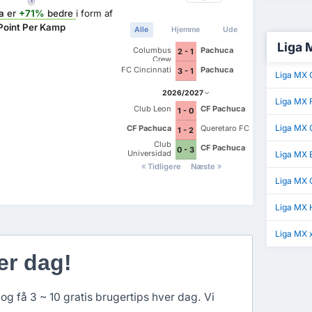
a
er
+71%
bedre
i form af
Point Per Kamp
Alle
Hjemme
Ude
Liga 
Columbus
Pachuca
2 - 1
Crew
FC Cincinnati
Pachuca
3 - 1
Liga MX G
2026/2027
Liga MX 
Club Leon
CF Pachuca
1 - 0
Liga MX 
CF Pachuca
Queretaro FC
1 - 2
Club
CF Pachuca
0 - 3
Universidad
Liga MX
Nacional
Tidligere
Næste
Liga MX 
Liga MX 
Liga MX 
er dag!
og få 3 ~ 10 gratis brugertips hver dag. Vi