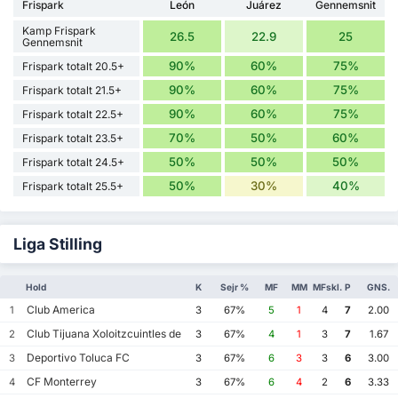
Frispark
León
Juárez
Gennemsnit
Kamp Frispark
26.5
22.9
25
Gennemsnit
90%
60%
75%
Frispark totalt 20.5+
90%
60%
75%
Frispark totalt 21.5+
90%
60%
75%
Frispark totalt 22.5+
70%
50%
60%
Frispark totalt 23.5+
50%
50%
50%
Frispark totalt 24.5+
50%
30%
40%
Frispark totalt 25.5+
Liga Stilling
Hold
K
Sejr %
MF
MM
MFskl.
P
GNS.
Club America
1
3
67%
5
1
4
7
2.00
Club Tijuana Xoloitzcuintles de Caliente
2
3
67%
4
1
3
7
1.67
Deportivo Toluca FC
3
3
67%
6
3
3
6
3.00
CF Monterrey
4
3
67%
6
4
2
6
3.33