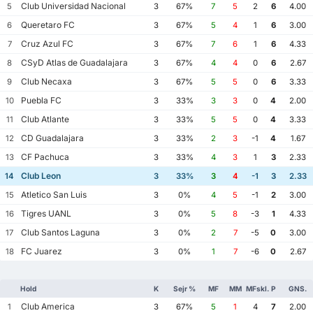
Club Universidad Nacional
5
3
67%
7
5
2
6
4.00
Queretaro FC
6
3
67%
5
4
1
6
3.00
Cruz Azul FC
7
3
67%
7
6
1
6
4.33
CSyD Atlas de Guadalajara
8
3
67%
4
4
0
6
2.67
Club Necaxa
9
3
67%
5
5
0
6
3.33
Puebla FC
10
3
33%
3
3
0
4
2.00
Club Atlante
11
3
33%
5
5
0
4
3.33
CD Guadalajara
12
3
33%
2
3
-1
4
1.67
CF Pachuca
13
3
33%
4
3
1
3
2.33
Club Leon
14
3
33%
3
4
-1
3
2.33
Atletico San Luis
15
3
0%
4
5
-1
2
3.00
Tigres UANL
16
3
0%
5
8
-3
1
4.33
Club Santos Laguna
17
3
0%
2
7
-5
0
3.00
FC Juarez
18
3
0%
1
7
-6
0
2.67
Hold
K
Sejr %
MF
MM
MFskl.
P
GNS.
Club America
1
3
67%
5
1
4
7
2.00