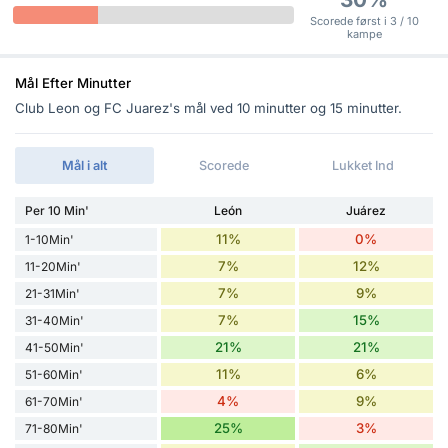
Scorede først i 3 / 10
kampe
Mål Efter Minutter
Club Leon og FC Juarez's mål ved 10 minutter og 15 minutter.
Mål i alt
Scorede
Lukket Ind
Per 10 Min'
León
Juárez
11%
0%
1-10Min'
7%
12%
11-20Min'
7%
9%
21-31Min'
7%
15%
31-40Min'
21%
21%
41-50Min'
11%
6%
51-60Min'
4%
9%
61-70Min'
25%
3%
71-80Min'