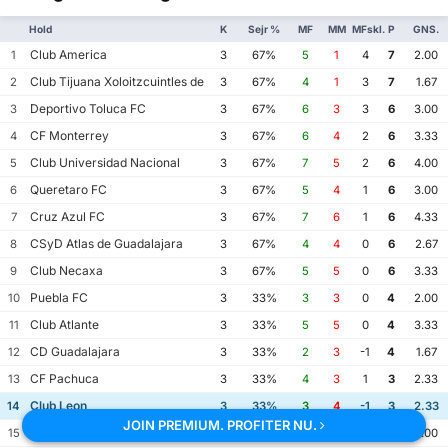
Hold
K
Sejr %
MF
MM
MFskl.
P
GNS.
Club America
1
3
67%
5
1
4
7
2.00
Club Tijuana Xoloitzcuintles de Caliente
2
3
67%
4
1
3
7
1.67
Deportivo Toluca FC
3
3
67%
6
3
3
6
3.00
CF Monterrey
4
3
67%
6
4
2
6
3.33
Club Universidad Nacional
5
3
67%
7
5
2
6
4.00
Queretaro FC
6
3
67%
5
4
1
6
3.00
Cruz Azul FC
7
3
67%
7
6
1
6
4.33
CSyD Atlas de Guadalajara
8
3
67%
4
4
0
6
2.67
Club Necaxa
9
3
67%
5
5
0
6
3.33
Puebla FC
10
3
33%
3
3
0
4
2.00
Club Atlante
11
3
33%
5
5
0
4
3.33
CD Guadalajara
12
3
33%
2
3
-1
4
1.67
CF Pachuca
13
3
33%
4
3
1
3
2.33
Club Leon
14
3
33%
3
4
-1
3
2.33
JOIN PREMIUM. PROFITER NU.
Atletico San Luis
15
3
0%
4
5
-1
2
3.00