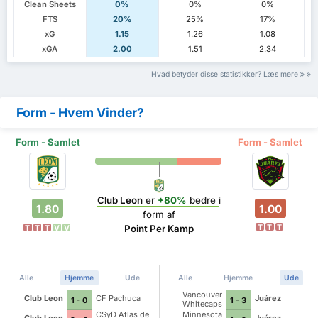
Clean Sheets
0%
0%
0%
FTS
20%
25%
17%
xG
1.15
1.26
1.08
xGA
2.00
1.51
2.34
Hvad betyder disse statistikker? Læs mere
Form - Hvem Vinder?
Form - Samlet
Form - Samlet
Club Leon
er
+80%
bedre
i
1.80
1.00
form af
T
T
T
Point Per Kamp
T
T
T
V
V
Alle
Hjemme
Ude
Alle
Hjemme
Ude
Vancouver
Club Leon
CF Pachuca
Juárez
1 - 0
1 - 3
Whitecaps
CSyD Atlas de
Minnesota