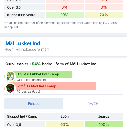
0%
0%
Over 3,5
10%
20%
Kunne ikke Score
* Statistikken omfatter både hjemme- og udekampe, som Club Leon og FC Juarez
har spillet.
Mål Lukket Ind
Hvem vil indkassere mål?
Club Leon
er
+54%
bedre
i form af
Mål Lukket Ind
1.3 Mål Lukket Ind / Kamp
Club Leon (Hjemme)
2 Mål Lukket Ind / Kamp
FC Juarez (Ude)
Fuldtid
1H/2H
Sluppet Ind / Kamp
León
Juárez
60%
100%
Over 0,5