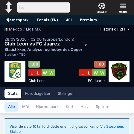
LIGAER
MENU
Hjørnespark
Tennis (EN)
API
Premium
/
Liga MX
Historisk H2H
Mexico
Forudsigelse
28/09/2026 - 02:00 (Europe/London)
Club Leon vs FC Juarez
Statistikker, Analyser og Indbyrdes Opgør
Stadion -
TBD
1.80
1.00
L
L
W
W
L
L
W
W
Club Leon
FC Juarez
Stats
Forudsigelser
Stillinger
Alle
Mål
Hjørnespark
Kort
Halv
Spillere
Viser de siste 10 tal fordi dette er en tidlig sæsonkamp.
Vis Sæsonens
Stats