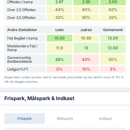
2.67
2.90
3.00
Offsides / kamp
44%
40%
42%
Over 2,5 Offsides
33%
30%
32%
Over 3,5 Offsides
Andre Statistikker
León
Juárez
Gennemsnit
15.00
10.60
13.00
Fejl Begået / kamp
Modstanders Fejl /
11.9
13
12.00
Kamp
Gennemsnitlig
56%
43%
50%
Boldbesiddelse
0%
10%
5%
Uafgjort%FT
Noget data rundes op eller ned til nærmeste procentdel og kan derfor svare til 101 %,
når de lægges sammen.
Frispark, Målspark & Indkast
Frispark
Målspark
Indkast