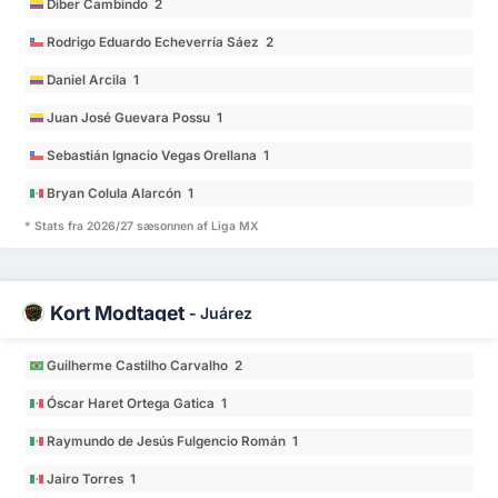
Diber Cambindo 2
Rodrigo Eduardo Echeverría Sáez 2
Daniel Arcila 1
Juan José Guevara Possu 1
Sebastián Ignacio Vegas Orellana 1
Bryan Colula Alarcón 1
* Stats fra 2026/27 sæsonnen af Liga MX
Kort Modtaget
-
Juárez
Guilherme Castilho Carvalho 2
Óscar Haret Ortega Gatica 1
Raymundo de Jesús Fulgencio Román 1
Jairo Torres 1