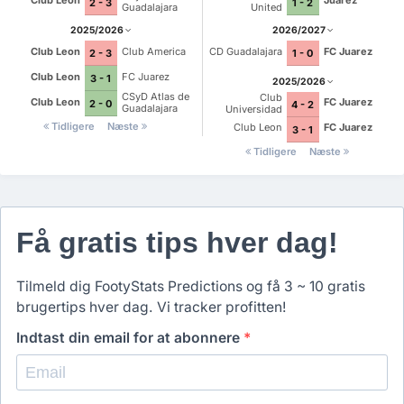
Club Leon
Juárez
2 - 3
1 - 2
Guadalajara
United
2025/2026
2026/2027
Club Leon
Club America
CD Guadalajara
FC Juarez
2 - 3
1 - 0
Club Leon
FC Juarez
3 - 1
2025/2026
CSyD Atlas de
Club
Club Leon
FC Juarez
2 - 0
4 - 2
Guadalajara
Universidad
Nacional
Tidligere
Næste
Club Leon
FC Juarez
3 - 1
Tidligere
Næste
Få gratis tips hver dag!
Tilmeld dig FootyStats Predictions og få 3 ~ 10 gratis
brugertips hver dag. Vi tracker profitten!
Indtast din email for at abonnere
*