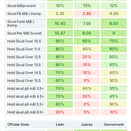
10%
13%
12%
Skud Målprocent
5.30
2.90
4.00
Skud På Mål / Kamp
Skud Forbi Mål /
10.40
7.50
9.00
Kamp
10.47
8.00
9
Skud Per Mål Scoret
90%
60%
75%
Hold Skud Over 10.5
80%
40%
60%
Hold Skud Over 11.5
80%
20%
50%
Hold Skud Over 12.5
80%
10%
45%
Hold Skud Over 13.5
70%
10%
40%
Hold Skud Over 14.5
60%
0%
30%
Hold Skud Over 15.5
70%
40%
55%
Hold skud på mål 3.5+
70%
20%
45%
Hold skud på mål 4.5+
60%
0%
30%
Hold skud på mål 5.5+
20%
0%
10%
Hold skud på mål 6.5+
Offside Stats
León
Juárez
Gennemsnit