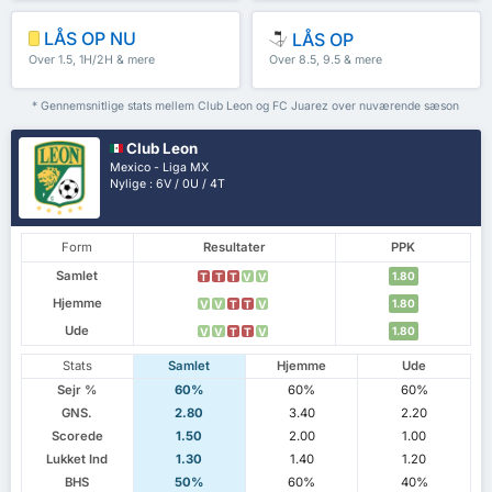
LÅS OP NU
LÅS OP
Over 1.5, 1H/2H & mere
Over 8.5, 9.5 & mere
* Gennemsnitlige stats mellem Club Leon og FC Juarez over nuværende sæson
Club Leon
Mexico - Liga MX
Nylige : 6V / 0U / 4T
Form
Resultater
PPK
Samlet
1.80
T
T
T
V
V
Hjemme
1.80
V
V
T
T
V
Ude
1.80
V
V
T
T
V
Stats
Samlet
Hjemme
Ude
Sejr %
60%
60%
60%
GNS.
2.80
3.40
2.20
Scorede
1.50
2.00
1.00
Lukket Ind
1.30
1.40
1.20
BHS
50%
60%
40%