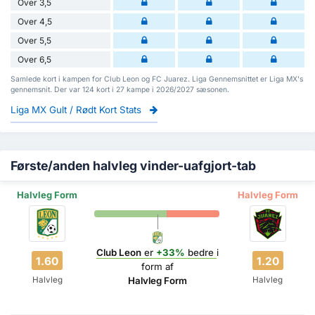
Over 3,5
Over 4,5
Over 5,5
Over 6,5
Samlede kort i kampen for Club Leon og FC Juarez. Liga Gennemsnittet er Liga MX's
gennemsnit. Der var 124 kort i 27 kampe i 2026/2027 sæsonen.
Liga MX Gult / Rødt Kort Stats
Første/anden halvleg vinder-uafgjort-tab
Halvleg Form
Halvleg Form
Club Leon
er
+33%
bedre
i
1.60
1.20
form af
Halvleg
Halvleg
Halvleg Form