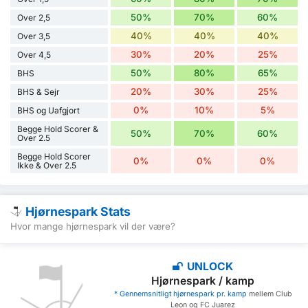
50%
70%
60%
Over 2,5
40%
40%
40%
Over 3,5
30%
20%
25%
Over 4,5
50%
80%
65%
BHS
20%
30%
25%
BHS & Sejr
0%
10%
5%
BHS og Uafgjort
Begge Hold Scorer &
50%
70%
60%
Over 2.5
Begge Hold Scorer
0%
0%
0%
Ikke & Over 2.5
Hjørnespark Stats
Hvor mange hjørnespark vil der være?
UNLOCK
Hjørnespark / kamp
* Gennemsnitligt hjørnespark pr. kamp
mellem Club
Leon og FC Juarez