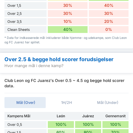
30%
40%
Over 1,5
30%
30%
Over 2,5
10%
20%
Over 3,5
40%
0%
Clean Sheets
* Data for indkasserede mål inkluderer både hjemme- og udekampe, som Club Leon
og FC Juarez har spillet.
Over 2.5 & begge hold scorer forudsigelser
Hvor mange mål i denne kamp?
Club Leon og FC Juarez's Over 0.5 ~ 4.5 og begge hold scorer
data.
Mål (Over)
1H/2H
Mål (Under)
Kampens Mål
León
Juárez
Gennemsnit
100%
100%
100%
Over 0,5
60%
80%
70%
Over 1,5