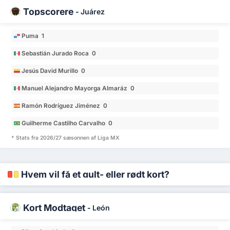
Topscorere
-
Juárez
Puma 1
Sebastián Jurado Roca 0
Jesús David Murillo 0
Manuel Alejandro Mayorga Almaráz 0
Ramón Rodríguez Jiménez 0
Guilherme Castilho Carvalho 0
* Stats fra 2026/27 sæsonnen af Liga MX
Hvem vil få et gult- eller rødt kort?
Kort Modtaget
-
León