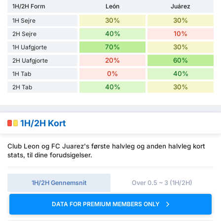
1H/2H Form
León
Juárez
30%
30%
1H Sejre
40%
10%
2H Sejre
70%
30%
1H Uafgjorte
20%
60%
2H Uafgjorte
0%
40%
1H Tab
40%
30%
2H Tab
1H/2H Kort
Club Leon og FC Juarez's første halvleg og anden halvleg kort
stats, til dine forudsigelser.
1H/2H Gennemsnit
Over 0.5 ~ 3 (1H/2H)
DATA FOR PREMIUM MEMBERS ONLY