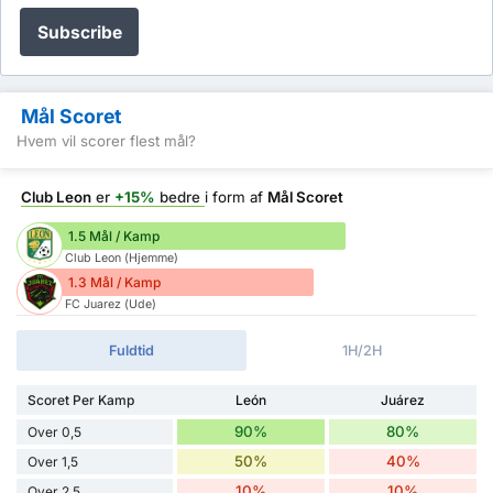
Subscribe
Mål Scoret
Hvem vil scorer flest mål?
Club Leon
er
+15%
bedre
i form af
Mål Scoret
1.5 Mål / Kamp
Club Leon (Hjemme)
1.3 Mål / Kamp
FC Juarez (Ude)
Fuldtid
1H/2H
Scoret Per Kamp
León
Juárez
90%
80%
Over 0,5
50%
40%
Over 1,5
10%
10%
Over 2,5