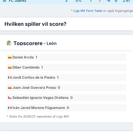
FC Juarez
18
3
0%
1
7
-6
0
2.67
*
Liga MX Form Tabel
er også tilgængelige
Hvilken spiller vil score?
Topscorere
-
León
Daniel Arcila 1
Diber Cambindo 1
Jordi Cortizo de la Piedra 1
Juan José Guevara Possu 0
Sebastián Ignacio Vegas Orellana 0
Iván Jared Moreno Füguemann 0
* Stats fra 2026/27 sæsonnen af Liga MX