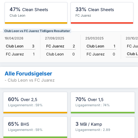
47%
33%
Clean Sheets
Clean Sheets
Club Leon
FC Juarez
Club Leon vs FC Juarez Tidligere Resultater
19/04/2026
27/09/2025
25/01/2025
20/10/
Club Leon
3
FC Juarez
2
Club Leon
1
FC Ju
Club 
FC Juarez
1
Club Leon
0
FC Juarez
0
Alle Forudsigelser
- Club Leon vs FC Juarez
60%
70%
Over 2,5
Over 1,5
Ligagennemsnit : 59%
Ligagennemsnit : 74%
65%
3
BHS
Mål / Kamp
Ligagennemsnit : 59%
Ligagennemsnit : 2.89