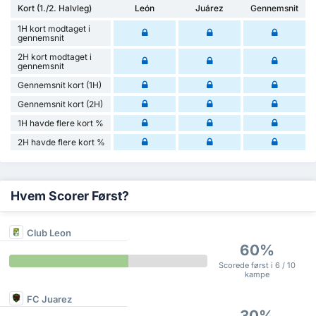
Kort (1./2. Halvleg)
León
Juárez
Gennemsnit
1H kort modtaget i
gennemsnit
2H kort modtaget i
gennemsnit
Gennemsnit kort (1H)
Gennemsnit kort (2H)
1H havde flere kort %
2H havde flere kort %
Hvem Scorer Først?
Club Leon
60%
Scorede først i 6 / 10
kampe
FC Juarez
30%