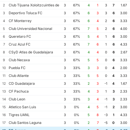
Club Tijuana Xoloitzcuintles de Caliente
2
3
67%
4
1
3
7
1.67
Deportivo Toluca FC
3
3
67%
6
3
3
6
3.00
CF Monterrey
4
3
67%
6
4
2
6
3.33
Club Universidad Nacional
5
3
67%
7
5
2
6
4.00
Queretaro FC
6
3
67%
5
4
1
6
3.00
Cruz Azul FC
7
3
67%
7
6
1
6
4.33
CSyD Atlas de Guadalajara
8
3
67%
4
4
0
6
2.67
Club Necaxa
9
3
67%
5
5
0
6
3.33
Puebla FC
10
3
33%
3
3
0
4
2.00
Club Atlante
11
3
33%
5
5
0
4
3.33
CD Guadalajara
12
3
33%
2
3
-1
4
1.67
CF Pachuca
13
3
33%
4
3
1
3
2.33
Club Leon
14
3
33%
3
4
-1
3
2.33
Atletico San Luis
15
3
0%
4
5
-1
2
3.00
Tigres UANL
16
3
0%
5
8
-3
1
4.33
Club Santos Laguna
17
3
0%
2
7
-5
0
3.00