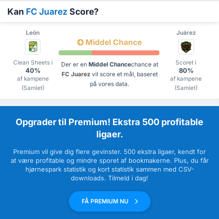
Kan
FC Juarez
Score?
León
Juárez
Middel Chance
Clean Sheets i
Scoret i
Der er en
Middel Chance
chance at
40%
80%
FC Juarez
vil score et mål, baseret
af kampene
af kampene
på vores data.
(Samlet)
(Samlet)
Opgrader til Premium! Ekstra 500 profitable
ligaer.
Premium vil give dig flere gevinster. 500 ekstra ligaer, kendt for
at være profitable og mindre sporet af bookmakerne. Plus, du får
hjørnespark statistik og kort statistik sammen med CSV-
downloads. Tilmeld i dag!
FÅ PREMIUM NU