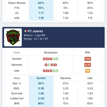
Clean Sheets
40%
40%
40%
FTS
10%
0%
20%
xG
1.71
1.89
1.53
xGA
1.18
1.20
1.15
FC Juarez
Mexico - Liga MX
Nylige : 3V / 1U / 6T
Form
Resultater
PPK
Samlet
1.00
T
T
T
V
V
Hjemme
0.75
T
V
T
T
Ude
1.17
T
T
T
V
V
Stats
Samlet
Hjemme
Ude
Sejr %
30%
25%
33%
GNS.
3.30
3.25
3.33
Scorede
1.30
1.00
1.50
Lukket Ind
2.00
2.25
1.83
BHS
80%
75%
83%