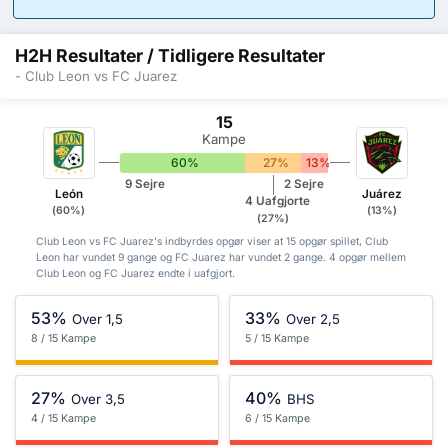
H2H Resultater / Tidligere Resultater
- Club Leon vs FC Juarez
15
Kampe
60%
27%
13%
9 Sejre
2 Sejre
León
Juárez
4 Uafgjorte
(60%)
(13%)
(27%)
Club Leon vs FC Juarez's indbyrdes opgør viser at 15 opgør spillet, Club
Leon har vundet 9 gange og FC Juarez har vundet 2 gange. 4 opgør mellem
Club Leon og FC Juarez endte i uafgjort.
53%
33%
Over 1,5
Over 2,5
8 / 15 Kampe
5 / 15 Kampe
27%
40%
Over 3,5
BHS
4 / 15 Kampe
6 / 15 Kampe