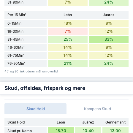
7%
24%
81-90Min'
Per 15 Min'
León
Juárez
18%
9%
0-15Min
7%
12%
16-30Min
25%
33%
31-45Min'
14%
9%
46-60Min'
14%
12%
61-75Min'
21%
24%
76-90Min'
45' og 90' inkluderer mål om overtid.
Skud, offsides, frispark og mere
Skud Hold
Kampens Skud
Skud Hold
León
Juárez
Gennemsnit
15.70
10.40
13.00
Skud pr. Kamp