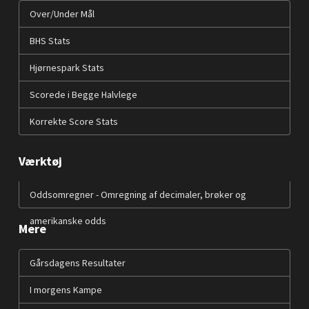
Over/Under Mål
BHS Stats
Hjørnespark Stats
Scorede i Begge Halvlege
Korrekte Score Stats
Værktøj
Oddsomregner - Omregning af decimaler, brøker og
amerikanske odds
Mere
Gårsdagens Resultater
I morgens Kampe