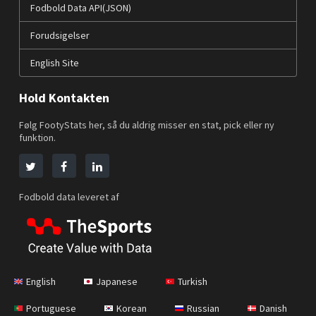
Fodbold Data API(JSON)
Forudsigelser
English Site
Hold Kontakten
Følg FootyStats her, så du aldrig misser en stat, pick eller ny
funktion.
Fodbold data leveret af
English
Japanese
Turkish
Portuguese
Korean
Russian
Danish