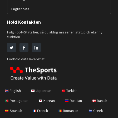
English Site
Hold Kontakten
Følg FootyStats her, så du aldrig misser en stat, pick eller ny
funktion.
Fodbold data leveret af
English
Japanese
Turkish
Portuguese
Korean
Russian
Danish
Spanish
French
Romanian
Greek