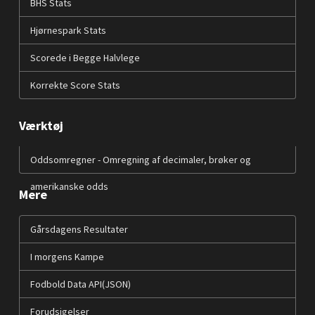
BHS Stats
Hjørnespark Stats
Scorede i Begge Halvlege
Korrekte Score Stats
Værktøj
Oddsomregner - Omregning af decimaler, brøker og
amerikanske odds
Mere
Gårsdagens Resultater
I morgens Kampe
Fodbold Data API(JSON)
Forudsigelser