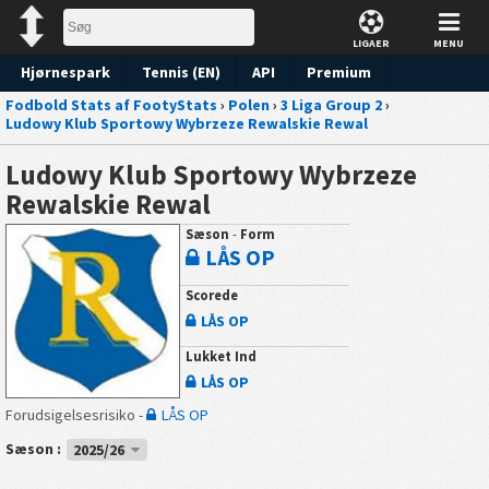
LIGAER
MENU
Hjørnespark
Tennis (EN)
API
Premium
Fodbold Stats af FootyStats
›
Polen
›
3 Liga Group 2
›
Forudsigelse
Ludowy Klub Sportowy Wybrzeze Rewalskie Rewal
Ludowy Klub Sportowy Wybrzeze
Rewalskie Rewal
Sæson
-
Form
LÅS OP
Scorede
LÅS OP
Lukket Ind
LÅS OP
Forudsigelsesrisiko -
LÅS OP
Sæson :
2025/26