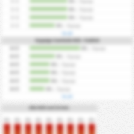
0 - 0
0%
/
0
gange
0 - 0
0%
/
0
gange
0 - 0
0%
/
0
gange
0 - 0
0%
/
0
gange
Vis alt
Hyppige Samlede Mål - Fuldtid
0
Mål
0%
/
0
gange
0
Mål
0%
/
0
gange
0
Mål
0%
/
0
gange
0
Mål
0%
/
0
gange
0
Mål
0%
/
0
gange
0
Mål
0%
/
0
gange
Vis alt
Alle Mål ved 10 min.
0%
0%
0%
0%
0%
0%
0%
0%
0%