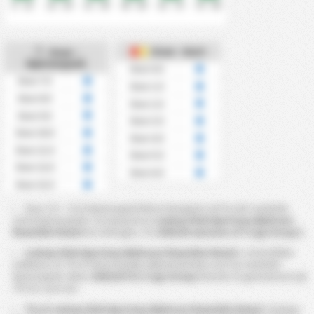
0' - 15'
16' - 30'
31' - 45'
46' - 60'
61' - 75'
76' - 90'
Over - Kort
Over -
Hjørnespark
Over 0.5
Over 7.5
Over 1.5
Over 8.5
Over 2.5
Over 9.5
Over 3.5
Over 10.5
Over 4.5
Over 11.5
Over 5.5
Over 12.5
Over 6.5
Over 13.5
Over 7,5 ~ 13,5 Hjørnespark bliver beregnet ud fra det samlede
antal hjørnespark i en kamp hvor
Ludowy Klub Sportowy Wybrzeze
Rewalskie Rewal
har deltaget, fra
2025/26 sæsonen af 3 Liga Group 2
Ludowy Klub Sportowy Wybrzeze Rewalskie Rewal
's statistikker
indikerer at ?% af deres kampe akkumulerede over 9,5 samlede
hjørnespark. Mens
2025/26 fra 3 Liga Group 2
havde et gennemsnit på
?% for over 9,5.
?% af Ludowy Klub Sportowy Wybrzeze Rewalskie Rewal
‘s kampe,