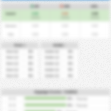
MF
MM
GNS.
0.00
0.00
0.00
Samlet
/ kamp
/ kamp
/ kamp
0.00
0.00
0.00
Hjemme
0.00
0.00
0.00
Ude
Over +
Under -
0%
0%
Over 0,5
Under 0,5
0%
0%
Over 1,5
Under 1,5
0%
0%
Over 2,5
Under 2,5
0%
0%
Over 3,5
Under 3,5
0%
0%
Over 4,5
Under 4,5
Hyppige Scores - Fuldtid
0 - 0
0%
/
0
gange
0 - 0
0%
/
0
gange