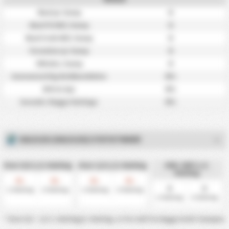
0
Skud pr. Kamp
0
Skud På Mål / Kamp
0
Skud Forbi Mål / Kamp
0
forseelser pr. Kamp
0
Offsides / kamp
0%
Gennemsnitlig Boldbesiddelse
0%
BHS & Sejr
0%
Scorede i Begge Halvlege
HALVLEG (HALVLEG) STATISTIKKER
Over 0,5 1./2. Halvleg
Over 1,5 1./2. Halvleg
GNS. Mål 1./2.
Halvleg
0
0
0
0
%
%
%
%
0
0
1. Halvleg
2. Halvleg
1. Halvleg
2. Halvleg
1. Halvleg
2. Halvleg
* Over 0,5 - 1,5 1. Halvleg/2. Halvleg. er for mål fra begge hold i kampen.