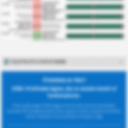
Rewalskie Rewal
Ludowy Klub
27/08
Klub Sportowy
Sportowy
2 - 0
HT
FT
Lipno Steszew
Wybrzeze
Rewalskie Rewal
Ludowy Klub
17/08
MKS Victoria
Sportowy
2 - 0
HT
FT
Wrzesnia
Wybrzeze
Rewalskie Rewal
Ludowy Klub
09/08
Sportowy
Klub Sportowy
0 - 1
HT
FT
Wybrzeze
Notec Czarnkow
Rewalskie Rewal
Ludowy Klub
02/08
GZS Tluchowia
Sportowy
1 - 2
HT
FT
Tluchowo
Wybrzeze
Rewalskie Rewal
FULDTID (FT) STATISTIKKER
Premium er Her!
1500+ Profitable ligaer, der er mindre kendt af
bookmakerne.
Vi har undersøgt, hvilke ligaer der har det største potentiale.
Desuden får du Hjørnespark Stats og Kort Stats sammen med dine
CSV'er. Abonner til FootyStats Premium i dag!