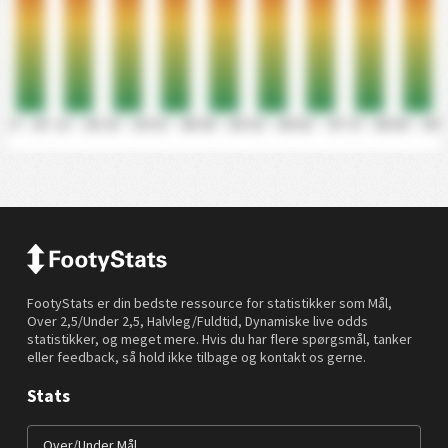
0' - 10'
11' - 20'
21' - 30'
31' - 40'
41' - 50'
51' - 60'
61' - 70'
71' - 80'
81' - 90'
FootyStats er din bedste ressource for statistikker som Mål,
Over 2,5/Under 2,5, Halvleg/Fuldtid, Dynamiske live odds
statistikker, og meget mere. Hvis du har flere spørgsmål, tanker
eller feedback, så hold ikke tilbage og kontakt os gerne.
Stats
Over/Under Mål