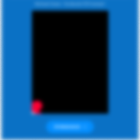
Michael Owen : 'Du Burde Få Premium'
FÅ PREMIUM NU