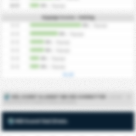
0
Mål
0%
/
0
gange
Hyppige Scores - Halvleg
0 - 0
0%
/
0
gange
0 - 0
0%
/
0
gange
0 - 0
0%
/
0
gange
0 - 0
0%
/
0
gange
0 - 0
0%
/
0
gange
0 - 0
0%
/
0
gange
Vis alt
MÅL SCORET & LUKKET IND VED 10 MINUTTER
- LUDOWY
KLUB SPORTOWY WYBRZEZE REWALSKIE REWAL
Mål Scoret Ved 10 min.