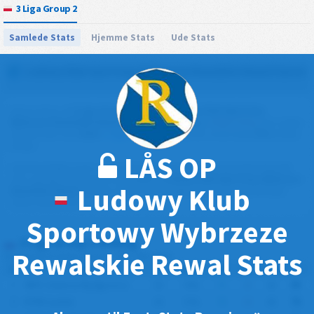
3 Liga Group 2
Samlede Stats
Hjemme Stats
Ude Stats
Ludowy Klub Sportowy Wybrzeze Rewalskie Rewal Sæson
Resultater
Denne sæson af
3 Liga Group 2 (Polen) Ludowy Klub Sportowy
Wybrzeze Rewalskie Rewal stats
viser at de ligger
Meget Dårlig
i alt, hvilket
placerer dem som
0/18
i
3 Liga Group 2 Stilling
, hvor at de vinder
0%
af deres
kampe.
LÅS OP
Gennemsnitligt scorer Ludowy Klub Sportowy Wybrzeze Rewalskie Rewal
0
mål, og lukker
0
mål ind pr kamp.
0%
af
Ludowy Klub Sportowy Wybrzeze
Ludowy Klub
Rewalskie Rewal
's kampe ender med at begge hold scorer, og deres gns.
mål pr kamp er:
0
.
Sportowy Wybrzeze
3 Liga Group 2 Stilling
Rewalskie Rewal Stats
Nuværende Endelige Kampe - 305 / 306 spillet
#
Hold
K
Sejr%
MF
MM
MFskl.
P
WKS Zawisza Bydgoszcz
1
34
74%
73
23
50
80
KTSK Luzino
2
34
71%
79
39
40
76