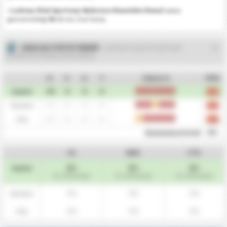
•
Ludowy Klub Sportowy Wybrzeze Rewalskie Rewal
lukker
0
gennemsnitligt
mål ind, hver kamp.
2025/26 STATISTIKKER
- LUDOWY KLUB SPORTOWY
WYBRZEZE REWALSKIE REWAL
K
V
U
T
Sidste 5
PPK
34
0
0
0
T
T
T
T
T
Samlet
0.44
17
0
0
0
T
T
U
T
T
Hjemme
0.41
17
0
0
0
U
T
T
T
T
Ude
0.47
0%
Hjemmebanefordel
CS
BHS
FTS
0%
0%
0%
Samlet
(0 / 34 Kampe)
(0 / 34 Kampe)
(0 / 34 Kampe)
0%
0%
0%
Hjemme
0%
0%
0%
Ude