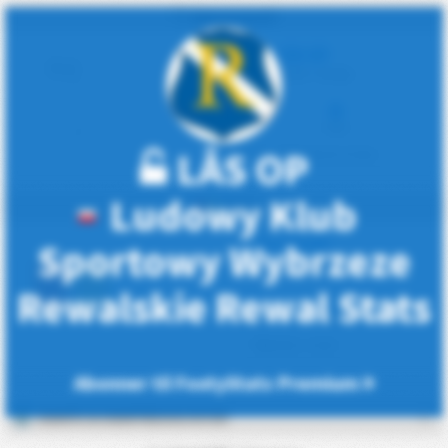
Hjørnespark
LÅS OP
Hjørnespark / kamp
For
Imod
LÅS OP
* Samlet Antal Hjørnespark / Kamp
Ludowy Klub
Kort
LÅS OP
Sportowy Wybrzeze
Kort / kamp
Rewalskie Rewal Stats
Højeste
Laveste
* Røde Kort = 2 kort.
Abonner til FootyStats Premium
KAMPE & KAMPRESULTATER