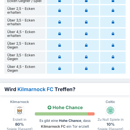
Ecken Gegner / Spiel
Über 2,5 - Ecken
erhalten
Über 3,5 - Ecken
erhalten
Über 4,5 - Ecken
erhalten
Über 2,5 - Ecken
Gegen
Über 3,5 - Ecken
Gegen
Über 4,5 - Ecken
Gegen
Wird
Kilmarnock FC
Treffen?
Kilmarnock
Celtic
Hohe Chance
Erzielt in
Zu Null Spiele in
Es gibt eine
Hohe Chance
, dass
80%
10%
Kilmarnock FC
ein Tor erzielt
Spiele (Gesamt)
Spiele (Gesamt)