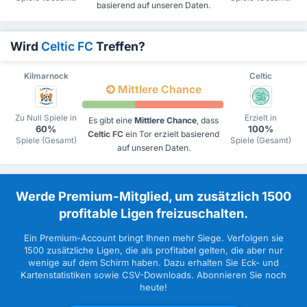
basierend auf unseren Daten.
Wird
Celtic FC
Treffen?
Kilmarnock
Celtic
Mittlere Chance
Zu Null Spiele in
Erzielt in
Es gibt eine
Mittlere Chance
, dass
60%
100%
Celtic FC
ein Tor erzielt basierend
Spiele (Gesamt)
Spiele (Gesamt)
auf unseren Daten.
Werde Premium-Mitglied, um zusätzlich 1500
profitable Ligen freizuschalten.
Ein Premium-Account bringt Ihnen mehr Siege. Verfolgen sie
1500 zusätzliche Ligen, die als profitabel gelten, die aber nur
wenige auf dem Schirm haben. Dazu erhalten Sie Eck- und
Kartenstatistiken sowie CSV-Downloads. Abonnieren Sie noch
heute!