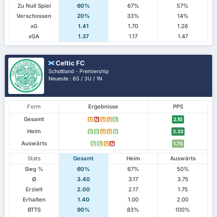
Zu Null Spiel
60%
67%
57%
Verschossen
20%
33%
14%
xG
1.41
1.70
1.26
xGA
1.37
1.17
1.47
Celtic FC
Schottland - Premiership
Neueste : 6S / 3U / 1N
Form
Ergebnisse
PPS
Gesamt
2.10
U
N
U
U
S
Heim
2.33
S
S
U
U
S
Auswärts
1.75
S
S
U
N
Stats
Gesamt
Heim
Auswärts
Sieg %
60%
67%
50%
Ø
3.40
3.17
3.75
Erzielt
2.00
2.17
1.75
Erhalten
1.40
1.00
2.00
BTTS
90%
83%
100%