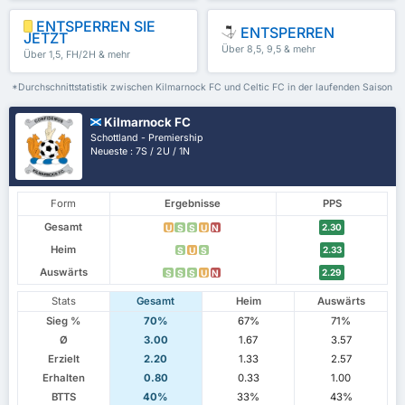
ENTSPERREN SIE
ENTSPERREN
JETZT
Über 8,5, 9,5 & mehr
Über 1,5, FH/2H & mehr
*Durchschnittstatistik zwischen Kilmarnock FC und Celtic FC in der laufenden Saison
Kilmarnock FC
Schottland - Premiership
Neueste : 7S / 2U / 1N
Form
Ergebnisse
PPS
Gesamt
2.30
U
S
S
U
N
Heim
2.33
S
U
S
Auswärts
2.29
S
S
S
U
N
Stats
Gesamt
Heim
Auswärts
Sieg %
70%
67%
71%
Ø
3.00
1.67
3.57
Erzielt
2.20
1.33
2.57
Erhalten
0.80
0.33
1.00
BTTS
40%
33%
43%