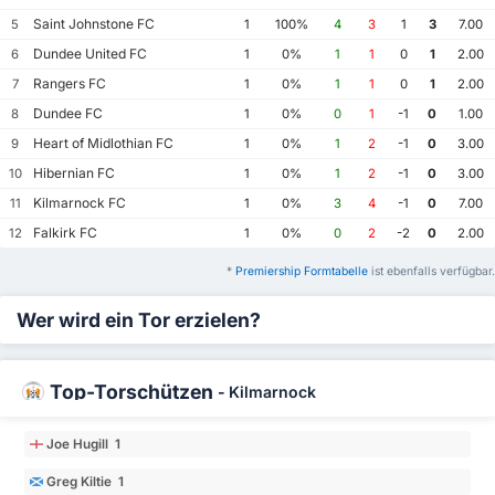
Saint Johnstone FC
5
1
100%
4
3
1
3
7.00
Dundee United FC
6
1
0%
1
1
0
1
2.00
Rangers FC
7
1
0%
1
1
0
1
2.00
Dundee FC
8
1
0%
0
1
-1
0
1.00
Heart of Midlothian FC
9
1
0%
1
2
-1
0
3.00
Hibernian FC
10
1
0%
1
2
-1
0
3.00
Kilmarnock FC
11
1
0%
3
4
-1
0
7.00
Falkirk FC
12
1
0%
0
2
-2
0
2.00
*
Premiership Formtabelle
ist ebenfalls verfügbar.
Wer wird ein Tor erzielen?
Top-Torschützen
-
Kilmarnock
Joe Hugill 1
Greg Kiltie 1