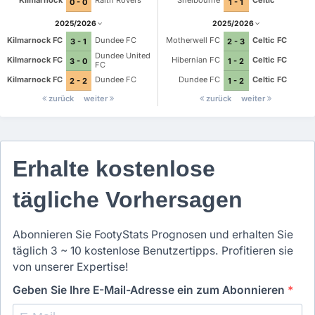
Kilmarnock
Raith Rovers
Shelbourne
Celtic
0 - 0
1 - 1
2025/2026
2025/2026
Kilmarnock FC
Dundee FC
Motherwell FC
Celtic FC
3 - 1
2 - 3
Dundee United
Kilmarnock FC
Hibernian FC
Celtic FC
3 - 0
1 - 2
FC
Kilmarnock FC
Dundee FC
Dundee FC
Celtic FC
2 - 2
1 - 2
zurück
weiter
zurück
weiter
Erhalte kostenlose
tägliche Vorhersagen
Abonnieren Sie FootyStats Prognosen und erhalten Sie
täglich 3 ~ 10 kostenlose Benutzertipps. Profitieren sie
von unserer Expertise!
Geben Sie Ihre E-Mail-Adresse ein zum Abonnieren
*