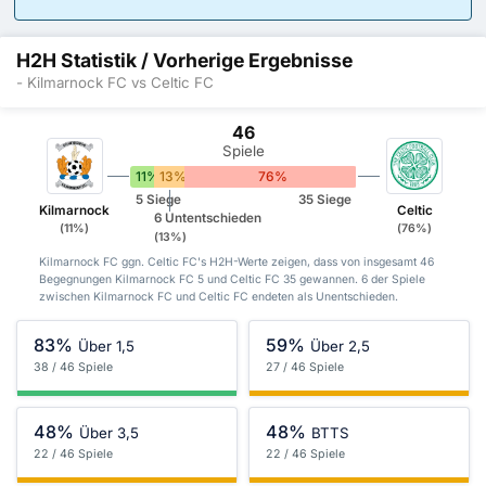
H2H Statistik / Vorherige Ergebnisse
- Kilmarnock FC vs Celtic FC
46
Spiele
11%
13%
76%
5 Siege
35 Siege
Kilmarnock
Celtic
6 Untentschieden
(11%)
(76%)
(13%)
Kilmarnock FC ggn. Celtic FC's H2H-Werte zeigen, dass von insgesamt 46
Begegnungen Kilmarnock FC 5 und Celtic FC 35 gewannen. 6 der Spiele
zwischen Kilmarnock FC und Celtic FC endeten als Unentschieden.
83%
59%
Über 1,5
Über 2,5
38 / 46 Spiele
27 / 46 Spiele
48%
48%
Über 3,5
BTTS
22 / 46 Spiele
22 / 46 Spiele