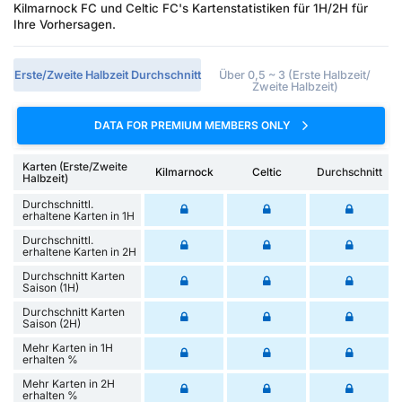
Kilmarnock FC und Celtic FC's Kartenstatistiken für 1H/2H für
Ihre Vorhersagen.
Erste/Zweite Halbzeit Durchschnitt
Über 0,5 ~ 3 (Erste Halbzeit/
Zweite Halbzeit)
DATA FOR PREMIUM MEMBERS ONLY
Karten (Erste/Zweite
Kilmarnock
Celtic
Durchschnitt
Halbzeit)
Durchschnittl.
erhaltene Karten in 1H
Durchschnittl.
erhaltene Karten in 2H
Durchschnitt Karten
Saison (1H)
Durchschnitt Karten
Saison (2H)
Mehr Karten in 1H
erhalten %
Mehr Karten in 2H
erhalten %