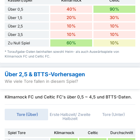
Kassiert/Spiel
Kilmarnock
Celtic
40%
90%
Über 0,5
20%
30%
Über 1,5
10%
10%
Über 2,5
10%
10%
Über 3,5
60%
10%
Zu Null Spiel
* Toraufgabe-Daten beinhalten sowohl Heim- als auch Auswärtsspiele von
Kilmarnock FC und Celtic FC.
Über 2,5 & BTTS-Vorhersagen
Wie viele Tore fallen in diesem Spiel?
Kilmarnock FC und Celtic FC's über 0,5 ~ 4,5 und BTTS-Daten.
Tore (Über)
Erste Halbzeit/ Zweite
Tore (Unter)
Halbzeit
Spiel Tore
Kilmarnock
Celtic
Durchschnitt