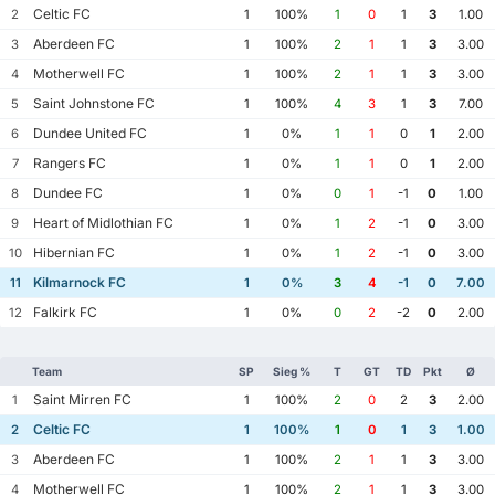
Celtic FC
2
1
100%
1
0
1
3
1.00
Aberdeen FC
3
1
100%
2
1
1
3
3.00
Motherwell FC
4
1
100%
2
1
1
3
3.00
Saint Johnstone FC
5
1
100%
4
3
1
3
7.00
Dundee United FC
6
1
0%
1
1
0
1
2.00
Rangers FC
7
1
0%
1
1
0
1
2.00
Dundee FC
8
1
0%
0
1
-1
0
1.00
Heart of Midlothian FC
9
1
0%
1
2
-1
0
3.00
Hibernian FC
10
1
0%
1
2
-1
0
3.00
Kilmarnock FC
11
1
0%
3
4
-1
0
7.00
Falkirk FC
12
1
0%
0
2
-2
0
2.00
Team
SP
Sieg %
T
GT
TD
Pkt
Ø
Saint Mirren FC
1
1
100%
2
0
2
3
2.00
Celtic FC
2
1
100%
1
0
1
3
1.00
Aberdeen FC
3
1
100%
2
1
1
3
3.00
Motherwell FC
4
1
100%
2
1
1
3
3.00