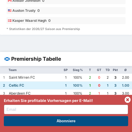
Alistair Johnston 0
Auston Trusty 0
Kasper Waarst Høgh 0
* Statistiken der 2026/27 Saison aus Premiership
Premiership Tabelle
Team
SP
Sieg %
T
GT
TD
Pkt
Ø
Saint Mirren FC
1
1
100%
2
0
2
3
2.00
Celtic FC
2
1
100%
1
0
1
3
1.00
Aberdeen FC
3
1
100%
2
1
1
3
3.00
Erhalten Sie profitable Vorhersagen per E-Mail!
Motherwell FC
4
1
100%
2
1
1
3
3.00
Saint Johnstone FC
5
1
100%
4
3
1
3
7.00
Dundee United FC
6
1
0%
1
1
0
1
2.00
Rangers FC
WERDEN SIE PREMIUM UND PROFITIEREN SIE JETZT.
7
1
0%
1
1
0
1
2.00