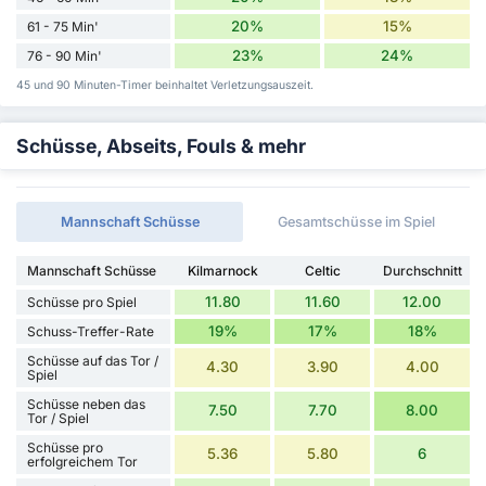
20%
15%
61 - 75 Min'
23%
24%
76 - 90 Min'
45 und 90 Minuten-Timer beinhaltet Verletzungsauszeit.
Schüsse, Abseits, Fouls & mehr
Mannschaft Schüsse
Gesamtschüsse im Spiel
Mannschaft Schüsse
Kilmarnock
Celtic
Durchschnitt
11.80
11.60
12.00
Schüsse pro Spiel
19%
17%
18%
Schuss-Treffer-Rate
Schüsse auf das Tor /
4.30
3.90
4.00
Spiel
Schüsse neben das
7.50
7.70
8.00
Tor / Spiel
Schüsse pro
5.36
5.80
6
erfolgreichem Tor