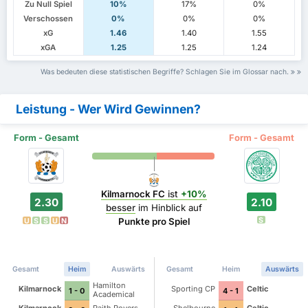
Zu Null Spiel
10%
17%
0%
Verschossen
0%
0%
0%
xG
1.46
1.40
1.55
xGA
1.25
1.25
1.24
Was bedeuten diese statistischen Begriffe? Schlagen Sie im Glossar nach.
Leistung - Wer Wird Gewinnen?
Form - Gesamt
Form - Gesamt
Kilmarnock FC
ist
+10%
2.30
2.10
besser
im Hinblick auf
S
Punkte pro Spiel
U
S
S
U
N
Gesamt
Heim
Auswärts
Gesamt
Heim
Auswärts
Hamilton
Kilmarnock
Sporting CP
Celtic
1 - 0
4 - 1
Academical