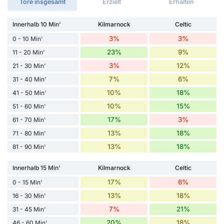
Tore insgesamt
Erzielt
Erhalten
Innerhalb 10 Min'
Kilmarnock
Celtic
3%
3%
0 - 10 Min'
23%
9%
11 - 20 Min'
3%
12%
21 - 30 Min'
7%
6%
31 - 40 Min'
10%
18%
41 - 50 Min'
10%
15%
51 - 60 Min'
17%
3%
61 - 70 Min'
13%
18%
71 - 80 Min'
13%
18%
81 - 90 Min'
Innerhalb 15 Min'
Kilmarnock
Celtic
17%
6%
0 - 15 Min'
13%
18%
16 - 30 Min'
7%
21%
31 - 45 Min'
20%
18%
46 - 60 Min'