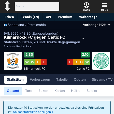
LIGEN
MENÜ
Ecken
Tennis (EN)
API
Premium
Vorhersage
/
Premiership
Vorherige H2H
Schottland
9/8/2026 - 13:30 (Europe/London)
Kilmarnock FC gegen Celtic FC
Statistiken, Daten, xG und Direkte Begegnungen
Stadion -
Rugby Park
2.30
2.10
W
W
D
L
L
D
D
W
Kilmarnock FC
Celtic FC
Statistiken
Vorhersagen
Tabelle
Quoten
Streams / TV
Gesamt
Tore
Ecken
Karten
Hälfte
Spieler
Die letzten 10 Statistiken werden angezeigt, da dies eine Frühsaison
ist.
Saisonstatistiken anzeigen