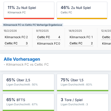
11%
46%
Zu Null Spiel
Zu Null Spiel
Kilmarnock FC
Celtic FC
Kilmarnock FC vs Celtic FC Vorherige Ergebnisse
15/2/2026
9/11/2025
14/9/2025
12/4/2
Kilmarnock FC
2
Celtic FC
4
Kilmarnock FC
1
Celtic
Celtic FC
3
Celtic FC
2
Kilmarnock FC
0
Kilma
Alle Vorhersagen
- Kilmarnock FC vs Celtic FC
65%
75%
Über 2,5
Über 1,5
Ligen Durchschnitt : 50%
Ligen Durchschnitt : 83%
65%
3
BTTS
Tore / Spiel
Ligen Durchschnitt : 67%
Ligen Durchschnitt : 3