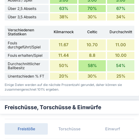
Abseits / Spiel
63%
70%
67%
Über 2,5 Abseits
38%
30%
34%
Über 3,5 Abseits
Verschiedenen
Kilmarnock
Celtic
Durchschnitt
Statistiken
Fouls
11.67
10.70
11.00
durchgeführt/Spiel
11.44
8.8
10.00
Fouls erhalten/Spiel
Durchschnittlicher
50%
58%
54%
Ballbesitz
20%
30%
25%
Unentschieden % FT
Einige Daten werden auf die nächste Prozentzahl gerundet, daher können sie
zusammengerechnet 101% ergeben.
Freischüsse, Torschüsse & Einwürfe
Freistöße
Torschüsse
Einwurf