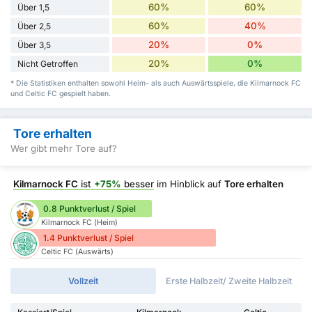
60%
60%
Über 1,5
60%
40%
Über 2,5
20%
0%
Über 3,5
20%
0%
Nicht Getroffen
* Die Statistiken enthalten sowohl Heim- als auch Auswärtsspiele, die Kilmarnock FC
und Celtic FC gespielt haben.
Tore erhalten
Wer gibt mehr Tore auf?
Kilmarnock FC
ist
+75%
besser
im Hinblick auf
Tore erhalten
0.8 Punktverlust / Spiel
Kilmarnock FC (Heim)
1.4 Punktverlust / Spiel
Celtic FC (Auswärts)
Vollzeit
Erste Halbzeit/ Zweite Halbzeit