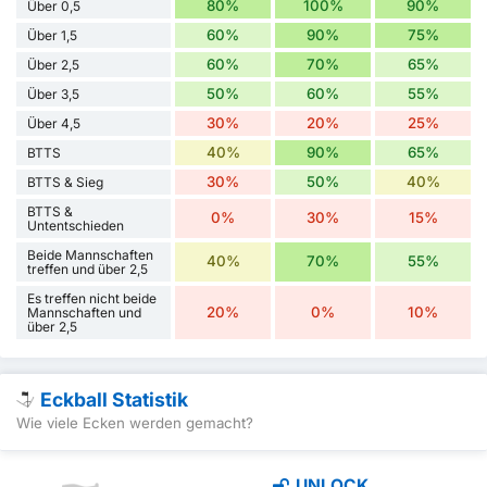
80%
100%
90%
Über 0,5
60%
90%
75%
Über 1,5
60%
70%
65%
Über 2,5
50%
60%
55%
Über 3,5
30%
20%
25%
Über 4,5
40%
90%
65%
BTTS
30%
50%
40%
BTTS & Sieg
BTTS &
0%
30%
15%
Untentschieden
Beide Mannschaften
40%
70%
55%
treffen und über 2,5
Es treffen nicht beide
20%
0%
10%
Mannschaften und
über 2,5
Eckball Statistik
Wie viele Ecken werden gemacht?
UNLOCK