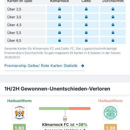
Karten im Spiel
Kilmarnock
Celtic
Durchschnitt
Über 2,5
Über 3,5
Über 4,5
Über 5,5
Über 6,5
Gesamte Karten für Kilmarnock FC und Celtic FC. Der Ligadurchschnitt beträgt
Premiership's Durchschnitt. Es gab insgesamt 25 Karten in 6 Spielen in der Saison
2026/2027.
Premiership Gelbe/ Rote Karten Statistik
1H/2H Gewonnen-Unentschieden-Verloren
Halbzeitform
Halbzeitform
Kilmarnock FC
ist
+38%
1.80
1.30