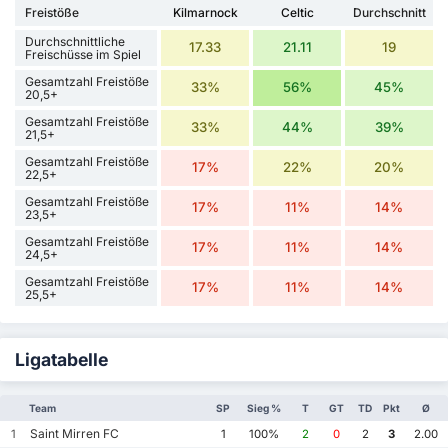
Freistöße
Kilmarnock
Celtic
Durchschnitt
Durchschnittliche
17.33
21.11
19
Freischüsse im Spiel
Gesamtzahl Freistöße
33%
56%
45%
20,5+
Gesamtzahl Freistöße
33%
44%
39%
21,5+
Gesamtzahl Freistöße
17%
22%
20%
22,5+
Gesamtzahl Freistöße
17%
11%
14%
23,5+
Gesamtzahl Freistöße
17%
11%
14%
24,5+
Gesamtzahl Freistöße
17%
11%
14%
25,5+
Ligatabelle
Team
SP
Sieg %
T
GT
TD
Pkt
Ø
Saint Mirren FC
1
1
100%
2
0
2
3
2.00