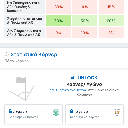
Να Σκοράρουν και οι
Δύο Ομάδες &
30%
0%
15%
Ισοπαλία
Σκοράρουν και οι Δύο
70%
50%
60%
& Πάνω από 2.5
Δεν Σκοράρουν και οι
0%
10%
5%
Δύο & Πάνω από 2.5
Στατιστικά Κόρνερ
Πόσα κόρνερ;
UNLOCK
Κόρνερ/ Αγώνα
* ΜΟ Κόρνερ ανά Αγώνα
μεταξύ των Σέλτικ και
Κιλμάρνοκ
/αγώνα
/αγώνα
Κερδισμένα Κόρνερ
Κερδισμένα Κόρνερ