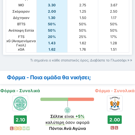
ΜΟ
3.30
2.75
3.67
Σκόραραν
2.00
1.25
2.50
Δέχτηκαν
1.30
1.50
1.17
BTTS
50%
50%
50%
Ανέπαφη Εστία
50%
50%
50%
FTS
20%
25%
17%
xG (Αναμενόμενα
1.43
1.62
1.28
Γκολ)
xGA
1.62
1.76
1.51
Τι σημαίνει ο κάθε στατιστικός όρος; Διαβάστε το Γλωσσάρι
Φόρμα - Ποια ομάδα θα νικήσει;
Φόρμα - Συνολικά
Φόρμα - Συνολικά
Σέλτικ
είναι
+5%
2.10
2.00
καλύτερη
όσον αφορά
L
L
Πόντοι Ανά Αγώνα
L
D
D
W
W