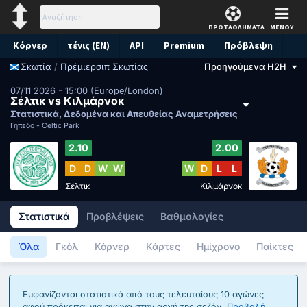
ΠΡΩΤΑΘΛΗΜΑΤΑ
ΜΕΝΟΥ
Κόρνερ
τένις (EN)
API
Premium
Πρόβλεψη
/
Πρέμιερσιπ Σκωτίας
Προηγούμενα H2H
Σκωτία
07/11 2026 - 15:00 (Europe/London)
Σέλτικ vs Κιλμάρνοκ
Στατιστικά, Δεδομένα και Απευθείας Αναμετρήσεις
Γήπεδο -
Celtic Park
2.10
2.00
D
D
W
W
W
D
L
L
Σέλτικ
Κιλμάρνοκ
Στατιστικά
Προβλέψεις
Βαθμολογίες
Όλα
Γκόλ
Κόρνερ
Κάρτες
Ημίχρονο
Παίκτες
Εμφανίζονται στατιστικά από τους τελευταίους 10 αγώνες
αφού πρόκειται για αγώνα στην αρχή της σεζόν.
Προβολή