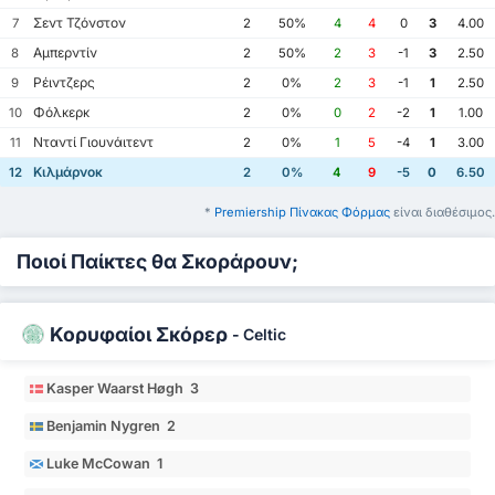
Σεντ Τζόνστον
7
2
50%
4
4
0
3
4.00
Αμπερντίν
8
2
50%
2
3
-1
3
2.50
Ρέιντζερς
9
2
0%
2
3
-1
1
2.50
Φόλκερκ
10
2
0%
0
2
-2
1
1.00
Νταντί Γιουνάιτεντ
11
2
0%
1
5
-4
1
3.00
Κιλμάρνοκ
12
2
0%
4
9
-5
0
6.50
*
Premiership Πίνακας Φόρμας
είναι διαθέσιμος.
Ποιοί Παίκτες θα Σκοράρουν;
Κορυφαίοι Σκόρερ
-
Celtic
Kasper Waarst Høgh 3
Benjamin Nygren 2
Luke McCowan 1