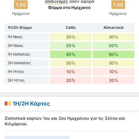
ισοδύναμες
όσον αφορά
1.50
1.50
Φόρμα στο Ημίχρονο
Ημίχρονο
Ημίχρονο
1H/2H Φόρμα
Celtic
Kilmarnock
1H Νίκες
30%
30%
2H Νίκες
50%
50%
1H Ισοπαλίες
60%
60%
2H Ισοπαλίες
30%
30%
1H Ήττες
10%
10%
2H Ήττες
20%
20%
1H/2H Κάρτες
Στατιστικά καρτών 1ου και 2ου Ημιχρόνου για τις Σέλτικ και
Κιλμάρνοκ.