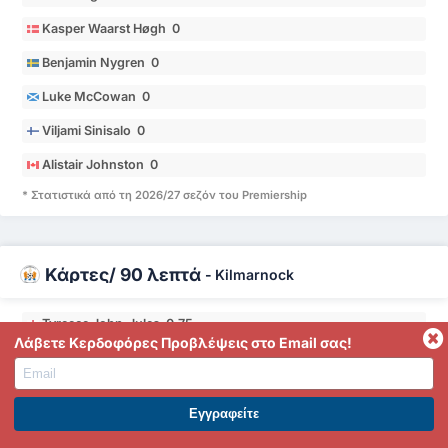
Kasper Waarst Høgh 0
Benjamin Nygren 0
Luke McCowan 0
Viljami Sinisalo 0
Alistair Johnston 0
* Στατιστικά από τη 2026/27 σεζόν του Premiership
Κάρτες/ 90 λεπτά
-
Kilmarnock
Tyreece John-Jules 0.75
Λάβετε Κερδοφόρες Προβλέψεις στο Email σας!
Jamie Brandon 0.67
Joe Hugill 0.5
ΕΓΓΡΑΦΕΙΤΕ ΣΤΟ PREMIUM. ΕΠΩΦΕΛΗΘΕΙΤΕ ΤΩΡΑ.
Greg Kiltie 0