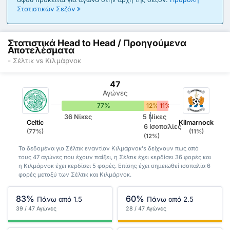
Στατιστικών Σεζόν
Στατιστικά Head to Head / Προηγούμενα
Αποτελέσματα
- Σέλτικ vs Κιλμάρνοκ
47
Αγώνες
77%
12%
11%
36 Νίκες
5 Νίκες
Celtic
Kilmarnock
6 Ισοπαλίες
(77%)
(11%)
(12%)
Τα δεδομένα για Σέλτικ εναντίον Κιλμάρνοκ's δείχνουν πως από
τους 47 αγώνες που έχουν παίξει, η Σέλτικ έχει κερδίσει 36 φορές και
η Κιλμάρνοκ έχει κερδίσει 5 φορές. Επίσης έχει σημειωθεί ισοπαλία 6
φορές μεταξύ των Σέλτικ και Κιλμάρνοκ.
83%
60%
Πάνω από 1.5
Πάνω από 2.5
39 / 47 Αγώνες
28 / 47 Αγώνες