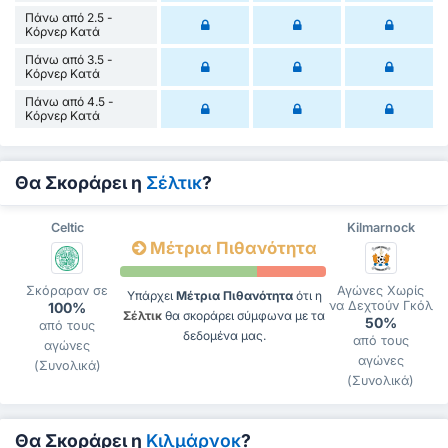
Πάνω από 2.5 -
Κόρνερ Κατά
Πάνω από 3.5 -
Κόρνερ Κατά
Πάνω από 4.5 -
Κόρνερ Κατά
Θα Σκοράρει η
Σέλτικ
?
Celtic
Kilmarnock
Μέτρια Πιθανότητα
Σκόραραν σε
Αγώνες Χωρίς
Υπάρχει
Μέτρια Πιθανότητα
ότι η
να Δεχτούν Γκόλ
100%
Σέλτικ
θα σκοράρει σύμφωνα με τα
50%
από τους
δεδομένα μας.
από τους
αγώνες
αγώνες
(Συνολικά)
(Συνολικά)
Θα Σκοράρει η
Κιλμάρνοκ
?