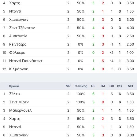
Χαρτς
4
2
50%
5
2
3
3
3.50
Νταντί
5
2
50%
2
1
1
3
1.50
Χιμπέρνιαν
6
2
50%
3
3
0
3
3.00
Σεντ Τζόνστον
7
2
50%
4
4
0
3
4.00
Αμπερντίν
8
2
50%
2
3
-1
3
2.50
Ρέιντζερς
9
2
0%
2
3
-1
1
2.50
Φόλκερκ
10
2
0%
0
2
-2
1
1.00
Νταντί Γιουνάιτεντ
11
2
0%
1
5
-4
1
3.00
Κιλμάρνοκ
12
2
0%
4
9
-5
0
6.50
Ομάδα
MP
% Νίκης
GF
GA
GD
Pts
ΜΟ
Σέλτικ
1
2
100%
6
1
5
6
3.50
Σεντ Μίρεν
2
2
100%
3
0
3
6
1.50
Μάδεργουελ
3
2
50%
2
1
1
4
1.50
Χαρτς
4
2
50%
5
2
3
3
3.50
Νταντί
5
2
50%
2
1
1
3
1.50
Χιμπέρνιαν
6
2
50%
3
3
0
3
3.00