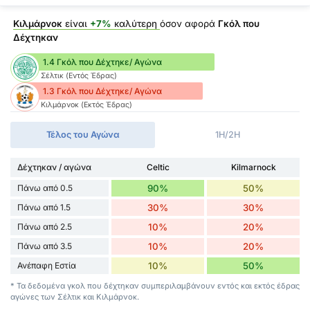
Κιλμάρνοκ
είναι
+7%
καλύτερη
όσον αφορά
Γκόλ που
Δέχτηκαν
1.4 Γκόλ που Δέχτηκε/ Αγώνα
Σέλτικ (Εντός Έδρας)
1.3 Γκόλ που Δέχτηκε/ Αγώνα
Κιλμάρνοκ (Εκτός Έδρας)
Τέλος του Αγώνα
1H/2H
Δέχτηκαν / αγώνα
Celtic
Kilmarnock
Πάνω από 0.5
90%
50%
Πάνω από 1.5
30%
30%
Πάνω από 2.5
10%
20%
Πάνω από 3.5
10%
20%
Ανέπαφη Εστία
10%
50%
* Τα δεδομένα γκολ που δέχτηκαν συμπεριλαμβάνουν εντός και εκτός έδρας
αγώνες των Σέλτικ και Κιλμάρνοκ.