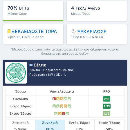
70%
4
BTTS
Γκόλ/ Αγώνα
Μέσος Όρος
Μέσος Όρος
Πρωταθλήματος : 50%
Πρωταθλήματος : 2.83
ΞΕΚΛΕΙΔΩΣΤΕ ΤΩΡΑ
ΞΕΚΛΕΙΔΩΣΕ
Όβερ 1.5, FH/2H & άλλα
Όβερ 8.5, 9.5 & άλλα
*Μέσος όρος στατιστικών ανάμεσα στις Σέλτικ και Κιλμάρνοκ κατά τη
διάρκεια της τρέχουσας σεζόν
Σέλτικ
Σκωτία - Πρέμιερσιπ Σκωτίας
Πρόσφατα : 6W / 3D / 1L
Φόρμα
Αποτελέσματα
PPG
Συνολικά
2.10
L
D
D
W
W
Εντός Έδρας
2.33
W
W
D
D
W
Εκτός Έδρας
1.75
W
D
L
W
Στατιστικά
Συνολικά
Εντός Έδρας
Εκτός Έδρας
% Νίκης
60%
67%
50%