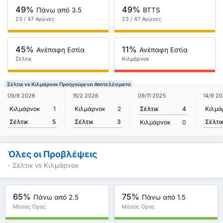
49%
49%
Πάνω από 3.5
BTTS
23 / 47 Αγώνες
23 / 47 Αγώνες
45%
11%
Ανέπαφη Εστία
Ανέπαφη Εστία
Σέλτικ
Κιλμάρνοκ
Σέλτικ vs Κιλμάρνοκ Προηγούμενα Αποτελέσματα
09/8 2026
15/2 2026
09/11 2025
14/9 2
Κιλμάρνοκ
1
Κιλμάρνοκ
2
Σέλτικ
4
Κιλμά
Σέλτικ
5
Σέλτικ
3
Σέλτι
Κιλμάρνοκ
0
Όλες οι Προβλέψεις
- Σέλτικ vs Κιλμάρνοκ
65%
75%
Πάνω από 2.5
Πάνω από 1.5
Μέσος Όρος
Μέσος Όρος
Πρωταθλήματος : 50%
Πρωταθλήματος : 75%