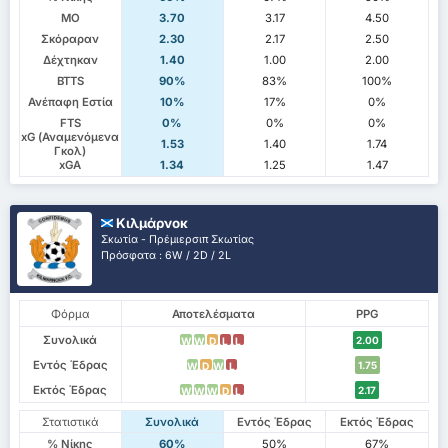
ΜΟ
3.70
3.17
4.50
Σκόραραν
2.30
2.17
2.50
Δέχτηκαν
1.40
1.00
2.00
BTTS
90%
83%
100%
Ανέπαφη Εστία
10%
17%
0%
FTS
0%
0%
0%
xG (Αναμενόμενα
1.53
1.40
1.74
Γκολ)
xGA
1.34
1.25
1.47
Κιλμάρνοκ
Σκωτία - Πρέμιερσιπ Σκωτίας
Πρόσφατα : 6W / 2D / 2L
Φόρμα
Αποτελέσματα
PPG
Συνολικά
2.00
W
W
D
L
L
Εντός Έδρας
1.75
W
D
W
L
Εκτός Έδρας
2.17
W
W
W
D
L
Στατιστικά
Συνολικά
Εντός Έδρας
Εκτός Έδρας
% Νίκης
60%
50%
67%