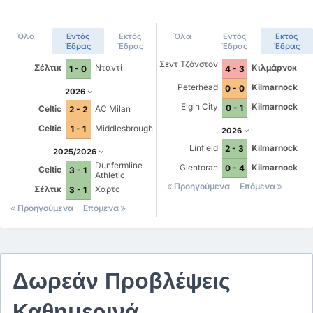
Όλα
Εντός
Εκτός
Όλα
Εντός
Εκτός
Έδρας
Έδρας
Έδρας
Έδρας
Σεντ Τζόνστον
Σέλτικ
Νταντί
Κιλμάρνοκ
1 - 0
4 - 3
Peterhead
Kilmarnock
0 - 0
2026
Elgin City
Kilmarnock
0 - 1
Celtic
AC Milan
2 - 2
Celtic
Middlesbrough
1 - 1
2026
Linfield
Kilmarnock
2 - 3
2025/2026
Dunfermline
Glentoran
Kilmarnock
0 - 4
Celtic
3 - 1
Athletic
Προηγούμενα
Επόμενα
Σέλτικ
Χαρτς
3 - 1
Προηγούμενα
Επόμενα
Δωρεάν Προβλέψεις
Καθημερινά