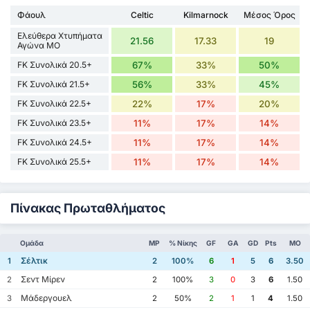
Φάουλ
Celtic
Kilmarnock
Μέσος Όρος
Ελεύθερα Χτυπήματα
21.56
17.33
19
Αγώνα ΜΟ
FK Συνολικά 20.5+
67%
33%
50%
FK Συνολικά 21.5+
56%
33%
45%
FK Συνολικά 22.5+
22%
17%
20%
FK Συνολικά 23.5+
11%
17%
14%
FK Συνολικά 24.5+
11%
17%
14%
FK Συνολικά 25.5+
11%
17%
14%
Πίνακας Πρωταθλήματος
Ομάδα
MP
% Νίκης
GF
GA
GD
Pts
ΜΟ
Σέλτικ
1
2
100%
6
1
5
6
3.50
Σεντ Μίρεν
2
2
100%
3
0
3
6
1.50
Μάδεργουελ
3
2
50%
2
1
1
4
1.50