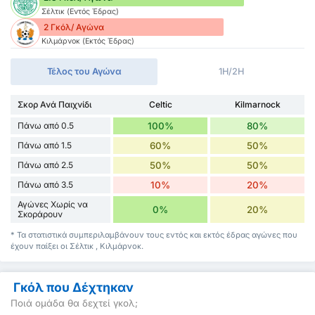
Σέλτικ (Εντός Έδρας)
2 Γκόλ/ Αγώνα
Κιλμάρνοκ (Εκτός Έδρας)
Τέλος του Αγώνα
1H/2H
Σκορ Ανά Παιχνίδι
Celtic
Kilmarnock
Πάνω από 0.5
100%
80%
Πάνω από 1.5
60%
50%
Πάνω από 2.5
50%
50%
Πάνω από 3.5
10%
20%
Αγώνες Χωρίς να
0%
20%
Σκοράρουν
* Τα στατιστικά συμπεριλαμβάνουν τους εντός και εκτός έδρας αγώνες που
έχουν παίξει οι Σέλτικ , Κιλμάρνοκ.
Γκόλ που Δέχτηκαν
Ποιά ομάδα θα δεχτεί γκολ;