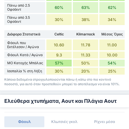
Πάνω από 2.5
60%
63%
62%
Οφσάιντ
Πάνω από 3.5
30%
38%
34%
Οφσάιντ
Διάφορα Στατιστικά
Celtic
Kilmarnock
Μέσος Όρος
Φάουλ που
10.60
11.78
11.00
Εκτέλεσαν / Αγώνα
Φάουλ Κατά / Αγώνα
9.3
11.33
10.00
ΜΟ Κατοχής Μπάλας
57%
50%
54%
Ισοπαλία % στη Λήξη
30%
20%
25%
Κάποια δεδομένα στρογγυλοποιούνται πάνω ή κάτω στο πιο κοντινό
ποσοστό, για αυτό όταν προστεθούν μπορεί το αποτέλεσμα να είναι 101%.
Ελεύθερα χτυπήματα, Αουτ και Πλάγια Αουτ
Φάουλ
Κλωτσιές γκολ
Ρίχνει μέσα