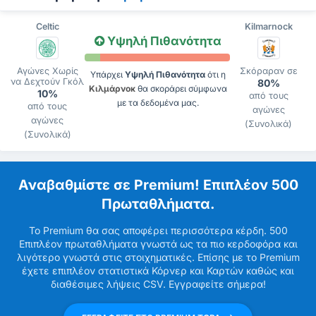
Celtic
Kilmarnock
Υψηλή Πιθανότητα
Αγώνες Χωρίς
Σκόραραν σε
Υπάρχει
Υψηλή Πιθανότητα
ότι η
να Δεχτούν Γκόλ
80%
Κιλμάρνοκ
θα σκοράρει σύμφωνα
10%
από τους
με τα δεδομένα μας.
από τους
αγώνες
αγώνες
(Συνολικά)
(Συνολικά)
Αναβαθμίστε σε Premium! Επιπλέον 500
Πρωταθλήματα.
Το Premium θα σας αποφέρει περισσότερα κέρδη. 500
Επιπλέον πρωταθλήματα γνωστά ως τα πιο κερδοφόρα και
λιγότερο γνωστά στις στοιχηματικές. Επίσης με το Premium
έχετε επιπλέον στατιστικά Κόρνερ και Καρτών καθώς και
διαθέσιμες λήψεις CSV. Εγγραφείτε σήμερα!