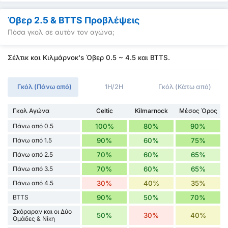
Όβερ 2.5 & BTTS Προβλέψεις
Πόσα γκολ σε αυτόν τον αγώνα;
Σέλτικ και Κιλμάρνοκ's Όβερ 0.5 ~ 4.5 και BTTS.
Γκόλ (Πάνω από)
1H/2H
Γκόλ (Κάτω από)
Γκολ Αγώνα
Celtic
Kilmarnock
Μέσος Όρος
Πάνω από 0.5
100%
80%
90%
Πάνω από 1.5
90%
60%
75%
Πάνω από 2.5
70%
60%
65%
Πάνω από 3.5
70%
60%
65%
Πάνω από 4.5
30%
40%
35%
BTTS
90%
50%
70%
Σκόραραν και οι Δύο
50%
30%
40%
Ομάδες & Νίκη