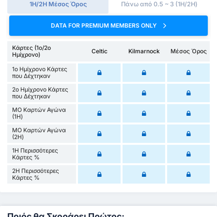
1Η/2Η Μέσος Όρος
Πάνω από 0.5 ~ 3 (1H/2H)
DATA FOR PREMIUM MEMBERS ONLY
Κάρτες (1ο/2ο
Celtic
Kilmarnock
Μέσος Όρος
Ημίχρονο)
1ο Ημίχρονο Κάρτες
που Δέχτηκαν
2ο Ημίχρονο Κάρτες
που Δέχτηκαν
ΜΟ Καρτών Αγώνα
(1Η)
ΜΟ Καρτών Αγώνα
(2Η)
1Η Περισσότερες
Κάρτες %
2Η Περισσότερες
Κάρτες %
Ποιός θα Σκοράρει Πρώτος;