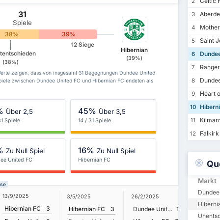
Celtic 
2
31
Aberde
3
Spiele
Mother
4
38%
39%
Saint J
5
12 Siege
Hibernian
tentschieden
Dundee
6
(39%)
(38%)
Ranger
7
erte zeigen, dass von insgesamt 31 Begegnungen Dundee United
Dundee
8
piele zwischen Dundee United FC und Hibernian FC endeten als
Heart o
9
Hibern
10
%
45%
Über 2,5
Über 3,5
Kilmar
11
31 Spiele
14 / 31 Spiele
Falkirk
12
%
16%
Zu Null Spiel
Zu Null Spiel
ee United FC
Hibernian FC
Qu
Markt
sse
Dundee 
13/9/2025
3/11/202
3/5/2025
26/2/2025
Hiberni
Hibernian FC
3
Hiberni
Hibernian FC
3
Dundee United FC
1
Unents