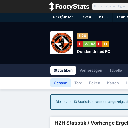
Über/Unter
Ecken
BTTS
Tennis
1.20
L
W
W
L
D
Dundee United FC
Statistiken
Vorhersagen
Tabelle
Gesamt
Tore
Ecken
Karten
H
Die letzten 10 Statistiken werden angezeigt, d
H2H Statistik / Vorherige Erg