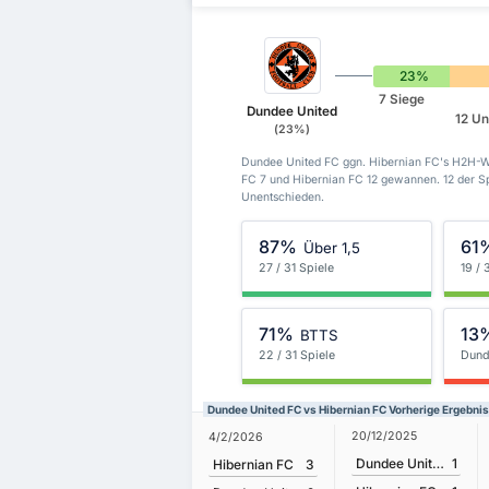
23%
7 Siege
Dundee United
12 Un
(23%)
Dundee United FC ggn. Hibernian FC's H2H-W
FC 7 und Hibernian FC 12 gewannen. 12 der S
Unentschieden.
87%
61
Über 1,5
27 / 31 Spiele
19 / 
71%
13
BTTS
22 / 31 Spiele
Dund
Dundee United FC vs Hibernian FC Vorherige Ergebni
20/12/2025
4/2/2026
Dundee United FC
1
Hibernian FC
3