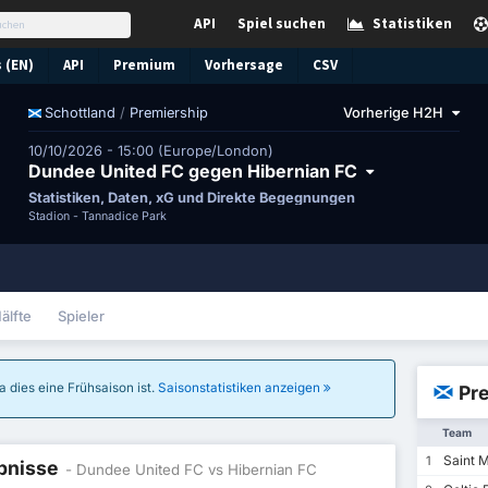
API
Spiel suchen
Statistiken
 (EN)
API
Premium
Vorhersage
CSV
/
Premiership
Vorherige H2H
Schottland
10/10/2026 - 15:00 (Europe/London)
Dundee United FC gegen Hibernian FC
Statistiken, Daten, xG und Direkte Begegnungen
Stadion -
Tannadice Park
älfte
Spieler
a dies eine Frühsaison ist.
Saisonstatistiken anzeigen
Pre
Team
Saint M
1
ebnisse
- Dundee United FC vs Hibernian FC