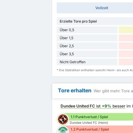
Vollzeit
Erzielte Tore pro Spiel
Über 0,5
Über 1,5
Über 2,5
Über 3,5
Nicht Getroffen
* Die Statistiken enthalten sowohl Heim- als auch 
Tore erhalten
Wer gibt mehr Tore a
Dundee United FC
ist
+9%
besser
im 
1.1 Punktverlust / Spiel
Dundee United FC (Heim)
1.2 Punktverlust / Spiel