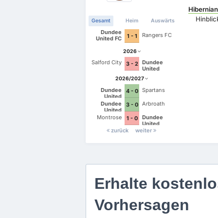
Hibernia
Hinblic
Gesamt
Heim
Auswärts
Dundee
Rangers FC
1 - 1
United FC
2026
Salford City
Dundee
3 - 2
United
2026/2027
Dundee
Spartans
4 - 0
United
Dundee
Arbroath
3 - 0
United
Montrose
Dundee
1 - 0
United
zurück
weiter
Erhalte kostenlo
Vorhersagen