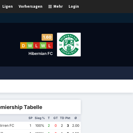
Ligen
Vorhersagen
Mehr
Login
1.60
D
W
L
W
L
Hibernian FC
miership Tabelle
SP
Sieg %
T
GT
TD
Pkt
Ø
irren FC
1
100%
2
0
2
3
2.00