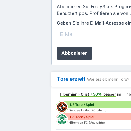
Abonnieren Sie FootyStats Prognos
Benutzertipps. Profitieren sie von 
Geben Sie Ihre E-Mail-Adresse e
Abbonieren
Tore erzielt
Wer erzielt mehr Tore?
Hibernian FC
ist
+50%
besser
im Hinb
1.2 Tore / Spiel
Dundee United FC (Heim)
1.8 Tore / Spiel
Hibernian FC (Auswärts)