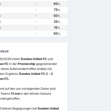
Dundee United FC
1
Dundee United FC
2
Hibernian FC
2
Hibernian FC
1
-
95
5
%
-
75
5
%
-
50
5
%
-
25
5
%
-
15
5
%
-
50
%
alyse
10/2026 treten
Dundee United FC
und
ian FC
in der
Premiership
gegeneinander
 letzte Aufeinandertreffen endete mit
dem Ergebnis:
Dundee United FC 2 - 2
ian FC.
nd auf den uns vorliegenden Daten sind
2 Teams
31 mal
in den letzten Saisons
ndergetroffen.
 früheren Begegnungen hat
Dundee United