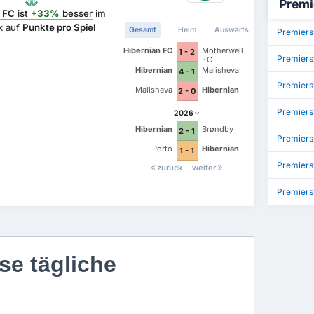
Premi
n FC
ist
+33%
besser
im
k auf
Punkte pro Spiel
Gesamt
Heim
Auswärts
Premiers
Hibernian FC
Motherwell
1 - 2
Premiers
FC
Hibernian
Malisheva
4 - 1
Premier
Malisheva
Hibernian
2 - 0
Premiers
2026
Hibernian
Brøndby
2 - 1
Premiers
Porto
Hibernian
1 - 1
Premiers
zurück
weiter
Premiers
se tägliche