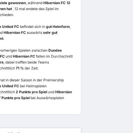
piele gewonnen
, während
Hibernian FC 12
nen hat
. 12 mal endete das Spiel im
chieden.
 United FC
befindet sich in
gut Heimform
,
nd
Hibernian FC
auswärts
sehr gut
mt
.
 vorherigen Spielen zwischen
Dundee
 FC
und
Hibernian FC
fallen im Durchschnitt
re
, dabei treffen beide Teams
hnittlich
71 %
der Zeit.
hat in dieser Saison in der Premiership
 United FC
bei Heimspielen
hnittlich
2 Punkte pro Spiel
und
Hibernian
 Punkte pro Spiel
bei Auswärtsspielen