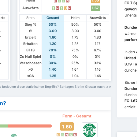
Heim
1.50
N
S
S
N
FC 7 S
Auswärts
1.67
S
N
S
U
N
gewon
Unents
rts
Stats
Gesamt
Heim
Auswärts
%
Sieg %
50%
50%
50%
Dundee
3
Ø
3.00
3.00
3.00
währe
7
Erzielt
1.80
1.75
1.83
perfor
7
Erhalten
1.20
1.25
1.17
%
BTTS
70%
75%
67%
In den
%
Zu Null Spiel
0%
0%
0%
United
%
Verschossen
30%
25%
33%
3.19 To
9
xG
1.40
1.64
1.16
durchsc
3
xGA
1.25
1.04
1.46
Bisher 
 bedeuten diese statistischen Begriffe? Schlagen Sie im Glossar nach.
Dundee
durchsc
FC 1.67
en?
erzielt.
Form - Gesamt
1.60
U
S
N
S
N