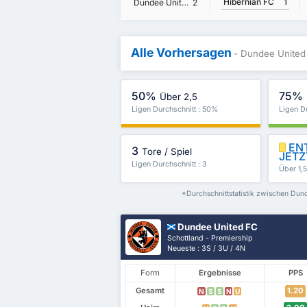
Hibernian FC
1
Dundee United FC
2
Alle Vorhersagen
- Dundee United
50%
75%
Über 2,5
Ligen Durchschnitt : 50%
Ligen D
ENT
3
Tore / Spiel
JETZ
Ligen Durchschnitt : 3
Über 1,
*Durchschnittstatistik zwischen Dun
Dundee United FC
Schottland - Premiership
Neueste : 3S / 3U / 4N
Form
Ergebnisse
PPS
Gesamt
1.20
N
S
S
N
U