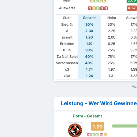
Heim
2.00
U
S
S
U
Auswärts
0.67
N
U
S
N
N
Stats
Gesamt
Heim
Auswä
Sieg %
30%
50%
17
Ø
2.30
2.25
2.3
Erzielt
1.20
2.00
0.6
Erhalten
1.10
0.25
1.6
BTTS
30%
25%
33
Zu Null Spiel
40%
75%
17
Verschossen
40%
25%
50
xG
1.74
1.97
1.5
xGA
1.26
1.31
1.2
Was
Leistung - Wer Wird Gewinn
Form - Gesamt
1.20
N
S
S
N
U