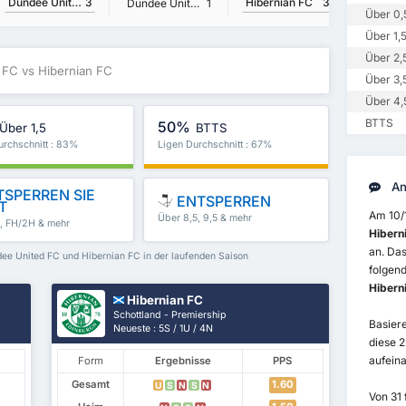
Hibernian FC
3
Dundee United FC
3
Dundee United FC
1
Über 0,
Über 1,
Über 2,
 FC vs Hibernian FC
Über 3,
Über 4,
BTTS
50%
Über 1,5
BTTS
urchschnitt : 83%
Ligen Durchschnitt : 67%
An
SPERREN SIE
ENTSPERREN
T
Am 10/
Über 8,5, 9,5 & mehr
5, FH/2H & mehr
Hibern
an. Das
dee United FC und Hibernian FC in der laufenden Saison
folgen
Hibern
Hibernian FC
Schottland - Premiership
Basiere
Neueste : 5S / 1U / 4N
diese 
aufeina
Form
Ergebnisse
PPS
Gesamt
1.60
U
S
N
S
N
Von 31