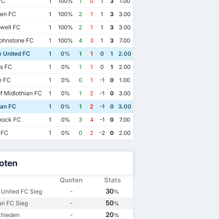
FC
1
100%
1
0
1
3
1.00
en FC
1
100%
2
1
1
3
3.00
well FC
1
100%
2
1
1
3
3.00
ohnstone FC
1
100%
4
3
1
3
7.00
 United FC
1
0%
1
1
0
1
2.00
s FC
1
0%
1
1
0
1
2.00
 FC
1
0%
0
1
-1
0
1.00
f Midlothian FC
1
0%
1
2
-1
0
3.00
ian FC
1
0%
1
2
-1
0
3.00
nock FC
1
0%
3
4
-1
0
7.00
 FC
1
0%
0
2
-2
0
2.00
oten
Quoten
Stats
-
30
United FC Sieg
%
4
14/1/2023
19/10/2024
9/4/2023
-
50
an FC Sieg
%
an FC
1
Hibernian FC
2
Dundee United FC
3
Dundee United FC
2
-
20
chieden
%