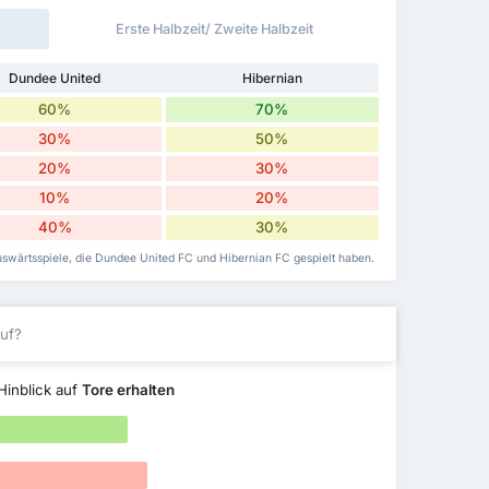
Erste Halbzeit/ Zweite Halbzeit
Dundee United
Hibernian
60%
70%
30%
50%
20%
30%
10%
20%
40%
30%
Auswärtsspiele, die Dundee United FC und Hibernian FC gespielt haben.
uf?
Hinblick auf
Tore erhalten