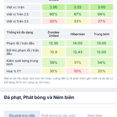
2.90
3.33
3.00
Việt vị / trận
60%
67%
64%
Việt vị Trên 2.5
20%
33%
27%
Việt vị Trên 3.5
Thống kê đa dạng
Dundee
Hibernian
Trung bình
United
12.30
14.00
13.00
Phạm lỗi / trận đấu
Đối thủ phạm lỗi / trận
10.9
12.43
12.00
đấu
Kiểm soát bóng trung
56%
51%
54%
bình
30%
10%
20%
Hoà % FT
Một số dữ liệu được làm tròn lên hoặc xuống đến tỷ lệ phần trăm gần nhất và do đó có
thể bằng 101% khi cộng lại với nhau.
Đá phạt, Phát bóng và Ném biên
Đá phạt trực tiếp
Phát bóng từ cầu môn
Ném biên