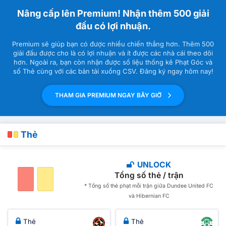
Nâng cấp lên Premium! Nhận thêm 500 giải
đấu có lợi nhuận.
Premium sẽ giúp bạn có được nhiều chiến thắng hơn. Thêm 500
giải đấu được cho là có lợi nhuận và ít được các nhà cái theo dõi
hơn. Ngoài ra, bạn còn nhận được số liệu thống kê Phạt Góc và
số Thẻ cùng với các bản tải xuống CSV. Đăng ký ngay hôm nay!
THAM GIA PREMIUM NGAY BÂY GIỜ
Thẻ
UNLOCK
Tổng số thẻ / trận
* Tổng số thẻ phạt mỗi trận giữa Dundee United FC
và Hibernian FC
Thẻ
Thẻ