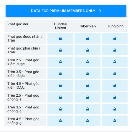
DATA FOR PREMIUM MEMBERS ONLY
Phạt góc đội
Dundee
Hibernian
Trung bình
United
Phạt góc được nhận /
Trận
Phạt góc phải chịu /
Trận
Trên 2.5 - Phạt góc
kiếm được
Trên 3.5 - Phạt góc
kiếm được
Trên 4.5 - Phạt góc
kiếm được
Trên 2.5 - Phạt góc
chống lại
Trên 3.5 - Phạt góc
chống lại
Trên 4.5 - Phạt góc
chống lại