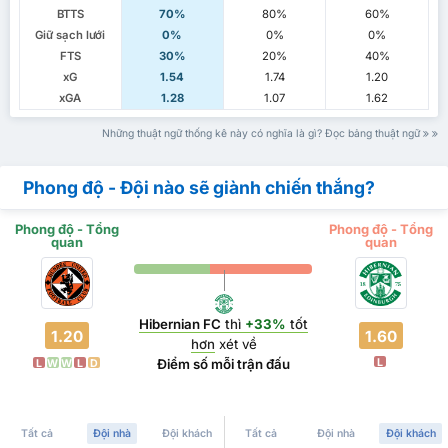
BTTS
70%
80%
60%
Giữ sạch lưới
0%
0%
0%
FTS
30%
20%
40%
xG
1.54
1.74
1.20
xGA
1.28
1.07
1.62
Những thuật ngữ thống kê này có nghĩa là gì? Đọc bảng thuật ngữ
Phong độ - Đội nào sẽ giành chiến thắng?
Phong độ - Tổng
Phong độ - Tổng
quan
quan
Hibernian FC
thì
+33%
tốt
1.20
1.60
hơn
xét về
L
Điểm số mỗi trận đấu
L
W
W
L
D
Tất cả
Đội nhà
Đội khách
Tất cả
Đội nhà
Đội khách