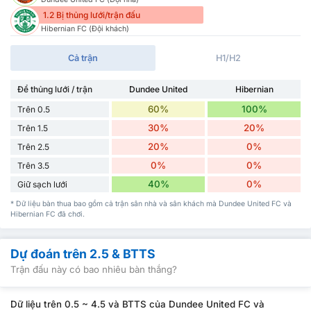
1.2 Bị thủng lưới/trận đấu
Hibernian FC (Đội khách)
Cả trận
H1/H2
Để thủng lưới / trận
Dundee United
Hibernian
60%
100%
Trên 0.5
30%
20%
Trên 1.5
20%
0%
Trên 2.5
0%
0%
Trên 3.5
40%
0%
Giữ sạch lưới
* Dữ liệu bàn thua bao gồm cả trận sân nhà và sân khách mà Dundee United FC và
Hibernian FC đã chơi.
Dự đoán trên 2.5 & BTTS
Trận đấu này có bao nhiêu bàn thắng?
Dữ liệu trên 0.5 ~ 4.5 và BTTS của Dundee United FC và