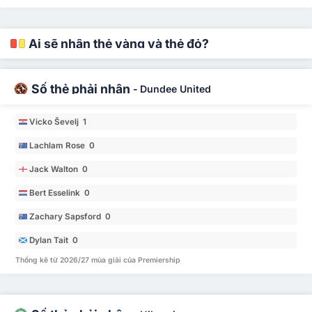
Ai sẽ nhận thẻ vàng và thẻ đỏ?
Số thẻ phải nhận
-
Dundee United
Vicko Ševelj 1
Lachlam Rose 0
Jack Walton 0
Bert Esselink 0
Zachary Sapsford 0
Dylan Tait 0
Thống kê từ 2026/27 mùa giải của Premiership