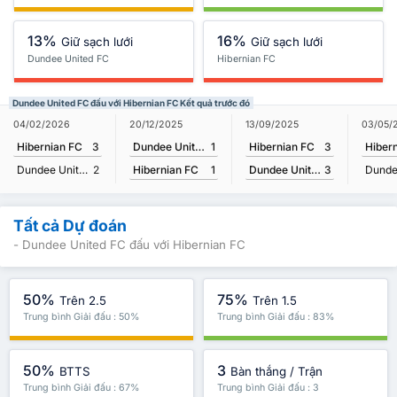
13%
16%
Giữ sạch lưới
Giữ sạch lưới
Dundee United FC
Hibernian FC
Dundee United FC đấu với Hibernian FC Kết quả trước đó
20/12/2025
13/09/2025
04/02/2026
03/05/
Dundee United FC
1
Hibernian FC
3
Hibernian FC
3
Hiber
Hibernian FC
1
Dundee United FC
3
Dundee United FC
2
Tất cả Dự đoán
- Dundee United FC đấu với Hibernian FC
50%
75%
Trên 2.5
Trên 1.5
Trung bình Giải đấu : 50%
Trung bình Giải đấu : 83%
50%
3
BTTS
Bàn thắng / Trận
Trung bình Giải đấu : 67%
Trung bình Giải đấu : 3