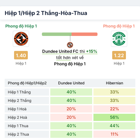
Hiệp 1/Hiệp 2 Thắng-Hòa-Thua
Phong độ Hiệp 1
Phong độ Hiệp 1
Dundee United FC
thì
+15%
1.40
1.22
tốt hơn
xét về
Hiệp 1
Hiệp 1
Phong độ Hiệp 1
Phong độ Hiệp1/Hiệp2
Dundee United
Hibernian
40%
33%
Hiệp 1 Thắng
40%
33%
Hiệp 2 Thắng
20%
22%
Hiệp 1 Hoà
20%
56%
Hiệp 2 Hoà
40%
44%
Hiệp 1 Thua
40%
11%
Hiệp 2 Thua