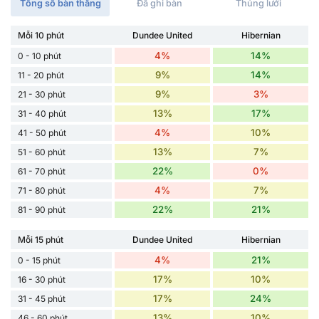
Tổng số bàn thắng
Đã ghi bàn
Thủng lưới
Mỗi 10 phút
Dundee United
Hibernian
4%
14%
0 - 10 phút
9%
14%
11 - 20 phút
9%
3%
21 - 30 phút
13%
17%
31 - 40 phút
4%
10%
41 - 50 phút
13%
7%
51 - 60 phút
22%
0%
61 - 70 phút
4%
7%
71 - 80 phút
22%
21%
81 - 90 phút
Mỗi 15 phút
Dundee United
Hibernian
4%
21%
0 - 15 phút
17%
10%
16 - 30 phút
17%
24%
31 - 45 phút
13%
10%
46 - 60 phút