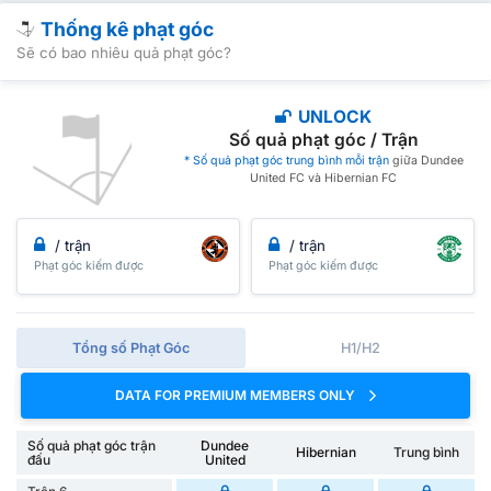
Thống kê phạt góc
Sẽ có bao nhiêu quả phạt góc?
UNLOCK
Số quả phạt góc / Trận
* Số quả phạt góc trung bình mỗi trận
giữa Dundee
United FC và Hibernian FC
/ trận
/ trận
Phạt góc kiếm được
Phạt góc kiếm được
Tổng số Phạt Góc
H1/H2
DATA FOR PREMIUM MEMBERS ONLY
Số quả phạt góc trận
Dundee
Hibernian
Trung bình
đấu
United