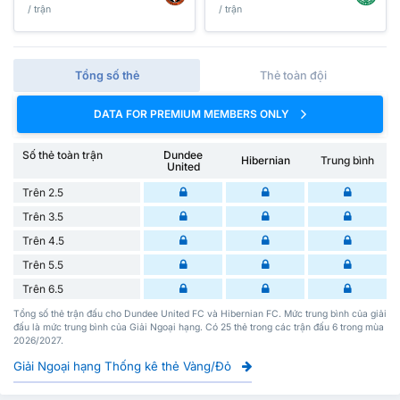
/ trận
/ trận
Tổng số thẻ
Thẻ toàn đội
DATA FOR PREMIUM MEMBERS ONLY
Số thẻ toàn trận
Dundee
Hibernian
Trung bình
United
Trên 2.5
Trên 3.5
Trên 4.5
Trên 5.5
Trên 6.5
Tổng số thẻ trận đấu cho Dundee United FC và Hibernian FC. Mức trung bình của giải
đấu là mức trung bình của Giải Ngoại hạng. Có 25 thẻ trong các trận đấu 6 trong mùa
2026/2027.
Giải Ngoại hạng Thống kê thẻ Vàng/Đỏ