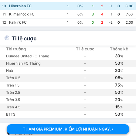
Hibernian FC
10
1
0%
1
2
-1
0
3.00
Kilmarnock FC
11
1
0%
3
4
-1
0
7.00
Falkirk FC
12
1
0%
0
2
-2
0
2.00
Tỉ lệ cược
Thị trường
Tỉ lệ cược
Thống kê
-
30
Dundee United FC Thắng
%
-
50
Hibernian FC Thắng
%
-
20
Hoà
%
-
95
Trên 0.5
%
-
75
Trên 1.5
%
-
50
Trên 2.5
%
-
20
Trên 3.5
%
-
15
Trên 4.5
%
-
50
BTTS
%
THAM GIA PREMIUM. KIẾM LỢI NHUẬN NGAY.
Phân tích