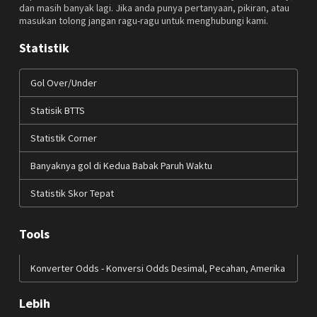
dan masih banyak lagi. Jika anda punya pertanyaan, pikiran, atau
masukan tolong jangan ragu-ragu untuk menghubungi kami.
Statistik
Gol Over/Under
Statisik BTTS
Statistik Corner
Banyaknya gol di Kedua Babak Paruh Waktu
Statistik Skor Tepat
Tools
Konverter Odds - Konversi Odds Desimal, Pecahan, Amerika
Lebih