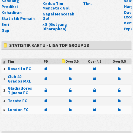
Kandang
saat
Kedua Tim
Tkn.
Prediksi
Harg
Mencetak Gol
Kehadiran
Data
Gagal Mencetak
Exce
Statistik Pemain
Gol
Kem
Seri
xG (Gol yang
Diharapkan)
Expe
Gaji
STATISTIK KARTU - LIGA TDP GROUP 18
Tim
PD
Over 4,5
Over 5,5
Over 3,5
#
Rosarito FC
1
Club 40
2
Grados MXL
Gladiadores
3
Tijuana FC
Tecate FC
4
London FC
5