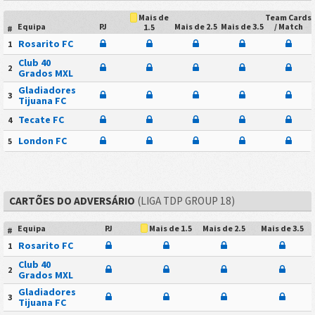
Team Cards
Mais de
Equipa
PJ
Mais de 2.5
Mais de 3.5
/ Match
1.5
#
Rosarito FC
1
Club 40
2
Grados MXL
Gladiadores
3
Tijuana FC
Tecate FC
4
London FC
5
CARTÕES DO ADVERSÁRIO
(LIGA TDP GROUP 18)
Equipa
PJ
Mais de 2.5
Mais de 3.5
Mais de 1.5
#
Rosarito FC
1
Club 40
2
Grados MXL
Gladiadores
3
Tijuana FC