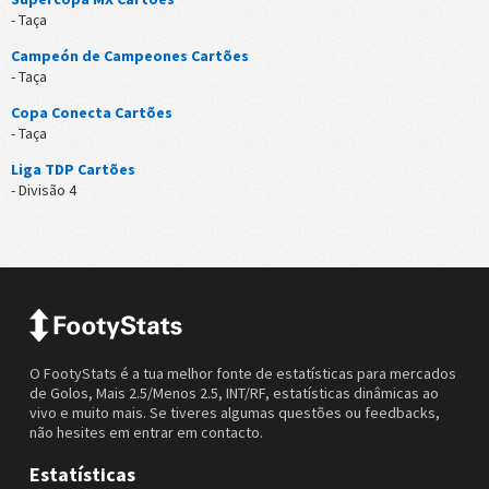
- Taça
Campeón de Campeones Cartões
- Taça
Copa Conecta Cartões
- Taça
Liga TDP Cartões
- Divisão 4
O FootyStats é a tua melhor fonte de estatísticas para mercados
de Golos, Mais 2.5/Menos 2.5, INT/RF, estatísticas dinâmicas ao
vivo e muito mais. Se tiveres algumas questões ou feedbacks,
não hesites em entrar em contacto.
Estatísticas