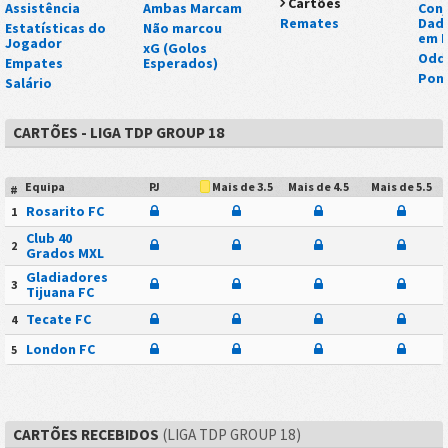
Cartões
Assistência
Ambas Marcam
Conj
Remates
Dad
Estatísticas do
Não marcou
em E
Jogador
xG (Golos
Odd
Empates
Esperados)
Pont
Salário
CARTÕES - LIGA TDP GROUP 18
Equipa
PJ
Mais de 4.5
Mais de 5.5
Mais de 3.5
#
Rosarito FC
1
Club 40
2
Grados MXL
Gladiadores
3
Tijuana FC
Tecate FC
4
London FC
5
CARTÕES RECEBIDOS
(LIGA TDP GROUP 18)