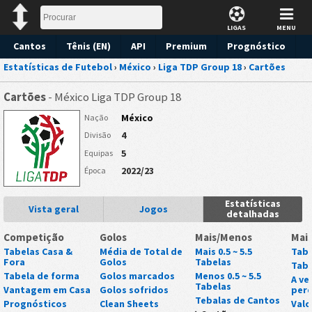
LIGAS
MENU
Cantos
Tênis (EN)
API
Premium
Prognóstico
Estatísticas de Futebol
›
México
›
Liga TDP Group 18
›
Cartões
Cartões
- México Liga TDP Group 18
México
Nação
4
Divisão
5
Equipas
2022/23
Época
Estatísticas
Vista geral
Jogos
detalhadas
Competição
Golos
Mais/Menos
Mai
Tabelas Casa &
Média de Total de
Mais 0.5 ~ 5.5
Tabe
Fora
Golos
Tabelas
Tabe
Tabela de forma
Golos marcados
Menos 0.5 ~ 5.5
A ve
Tabelas
Vantagem em Casa
Golos sofridos
perd
Tebalas de Cantos
Prognósticos
Clean Sheets
Valo